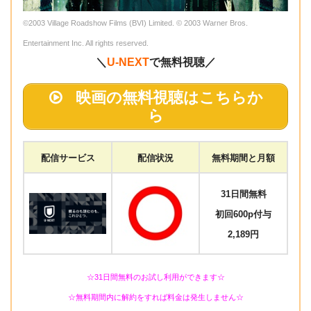
©2003 Village Roadshow Films (BVI) Limited. © 2003 Warner Bros.
Entertainment Inc. All rights reserved.
＼
U-NEXT
で無料視聴／
映画の無料視聴はこちらか
ら
配信サービス
配信状況
無料期間と月額
31日間無料
初回600p付与
2,189円
☆31日間無料のお試し利用ができます☆
☆無料期間内に解約をすれば料金は発生しません☆