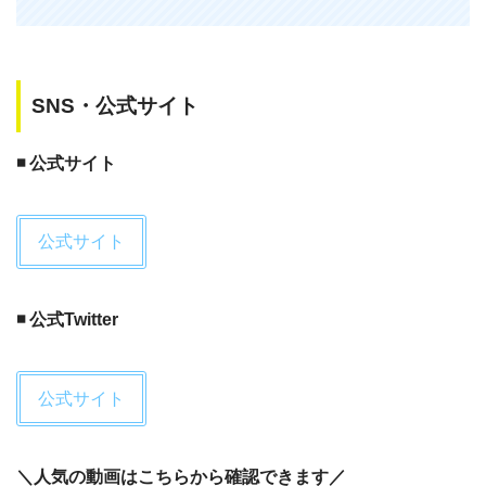
SNS・公式サイト
【雑学】 人気シリーズの「マトリック
◾️ 公式サイト
ス」の2作目にあたる「マトリックス・
リローデッド」。映画の中で登場する壮
絶なカーチェイスシーンが高速道路、実
公式サイト
はこのシーンのためだけに建設された。
— 雑学ペディア（映画・ドラマ）
◾️ 公式Twitter
(@zatsugaku_movie)
March 17, 2020
公式サイト
＼
人気の動画はこちらから確認できます
／