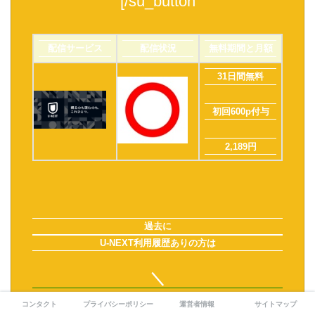
[/su_button
配信サービス
配信状況
無料期間と月額
31日間無料
初回600p付与
2,189円
過去に
U-NEXT利用履歴ありの方は
＼
TSUTAYA DISCAS
コンタクト
プライバシーポリシー
運営者情報
サイトマップ