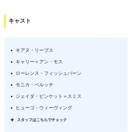
キャスト
映画【マトリックス】三部作の最終章で
ある【レボリューションズ】を今更にな
って観た。12年前にマトリックスを初め
キアヌ・リーブス
て観た時は感動し、続編の【リローデッ
キャリー＝アン・モス
ド】で脱力し、最終章を観る気が失せ、
DVDを七年も塩漬けにしていたが、全
ローレンス・フィッシュバーン
編を最後まで観てみたら、以外にも聖書
モニカ・ベルッチ
の救済の概念に忠実だった。
ジェイダ・ピンケット＝スミス
— Nobuyuki Uchimura (@NobuMilano)
November 6, 2011
ヒューゴ・ウィーヴィング
スタッフはこちらでチェック