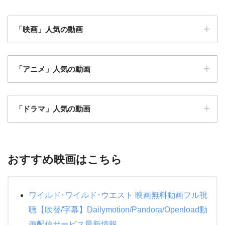
「映画」人気の動画
「アニメ」人気の動画
仮面ライダーアギト PROJECT G4
アベンジャーズ
「ドラマ」人気の動画
忍者戦隊カクレンジャー
魔女の宅急便
闇金ウシジマくん ザファイナル
モンスターズインク
マスカレードホテル
僕のヒーローアカデミア THE MOVIE ヒーローズラ
プライド
おすすめ映画はこちら
イジング
特捜戦隊デカレンジャー 10 YEARS AFTER
地獄先生ぬ～べ～
耳をすませば
メジャーリーグ
水球ヤンキース
ワイルド･ワイルド･ウエスト 映画無料動画フル視
もののけ姫
メジャーリーグ２
絶対零度シーズン4
聴【吹替/字幕】Dailymotion/Pandora/Openload動
天空の城ラピュタ
ハリーポッターと賢者の石
画配信サービス最新情報