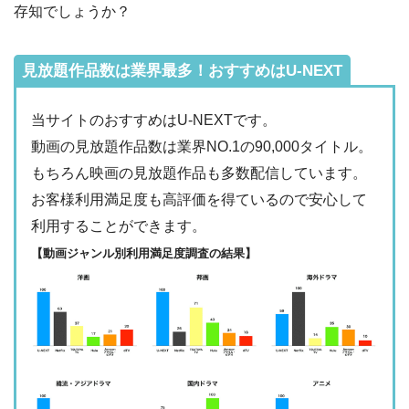
・2週間
◎
存知でしょうか？
・0P
・1026円
Hulu
ー
ー
・視聴できません
Tver
見放題作品数は業界最多！おすすめはU-NEXT
・31日間
ー
・最大900P
・2189円
当サイトのおすすめはU-NEXTです。
FODプレミアム
ー
ー
・視聴できません
動画の見放題作品数は業界NO.1の90,000タイトル。
日テレTADA
もちろん映画の見放題作品も多数配信しています。
・2週間
ー
・0P
お客様利用満足度も高評価を得ているので安心して
・1017円
Paravi
ー
ー
利用することができます。
・視聴できません
TBS FREE
【動画ジャンル別利用満足度調査の結果】
・31日間
ー
・1000P
NHKオンデマン
・2189円
ー
ー
ド
・視聴できません
テレ朝動画
・31日間
◎
・600P
・2189円
ー
ー
U-NEXT
・視聴できません