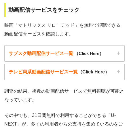
動画配信サービスをチェック
映画「マトリックス リローデッド」を無料で視聴できる
動画配信サービスを確認します。
サブスク動画配信サービス一覧
（Click Here）
テレビ局系動画配信サービス一覧
（Click Here）
調査の結果、複数の動画配信サービスで無料視聴が可能と
なっています。
動画配信サービ
・無料期間
配信
初回無料ポイント
ス
・月額料金
その中でも、31日間無料で利用することができる「U-
動画配信サービ
配信
配信期間
過去動画視聴
NEXT」が、多くの利用者からの支持を集めているのをご
ス