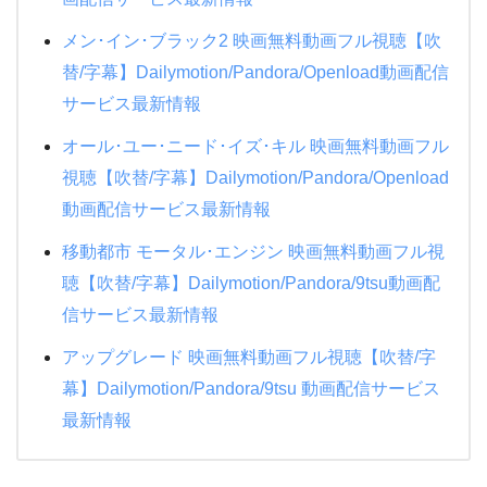
ＰＵ－ＰＵ－ＰＵ－
機動戦士ガンダムNT
ハリーポッターと炎のゴブレット
メン･イン･ブラック2 映画無料動画フル視聴【吹
教場
アナと雪の女王２
ミュージアム
替/字幕】Dailymotion/Pandora/Openload動画配信
24時間TV 2015 ドラマSP 母さん、俺は大丈夫
サービス最新情報
タッチ
DEATH NOTE デスノート
夜行観覧車
オール･ユー･ニード･イズ･キル 映画無料動画フル
ギブリーズ episode2
悪の教典
人間・失格~たとえばぼくが死んだら~
視聴【吹替/字幕】Dailymotion/Pandora/Openload
紅の豚
パイレーツオブカリビアン/最後の海賊
僕の生きる道
動画配信サービス最新情報
おもひでぽろぽろ
ファンタスティックビーストと魔法使いの旅
生まれる。
移動都市 モータル･エンジン 映画無料動画フル視
クレヨンしんちゃん 新婚旅行ハリケーン
悲しき天使
聴【吹替/字幕】Dailymotion/Pandora/9tsu動画配
半沢直樹
クレヨンしんちゃん 電撃!ブタのヒヅメ大作戦
ゴジラキングオブモンスターズ
信サービス最新情報
恋におちたら~僕の成功の秘密~
ダブルフェイス 潜入者
アップグレード 映画無料動画フル視聴【吹替/字
ナニワ金融道
幕】Dailymotion/Pandora/9tsu 動画配信サービス
NANA
もみ消して冬 2019夏
最新情報
トモダチゲーム
ブラックボード~時代と戦った教師たち 1夜~3夜
時をかける少女