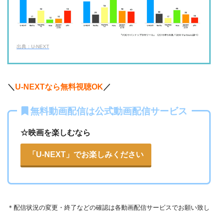
ネットもテレ東
・30日間
◎
・540P
ー
ー
・618円
・視聴できません
TELASA
FOD見逃し無料
出典：U-NEXT
・2週間
ー
ー
ー
・視聴できません
・0P
ABCテレビ
・1056円
AbemaTV
＼
U-NEXTなら無料視聴OK
／
ー
ー
・視聴できません
無料動画配信は公式動画配信サービス
テレビ大阪
・31日間
◎
・0P
・550円
dTV
☆映画を楽しむなら
ー
ー
・視聴できません
カンテレドーガ
「U-NEXT」でお楽しみください
・無料なし
ー
・0P
・880円~
Netflix
ー
ー
・視聴できません
ytv MyDo
＊
配信状況の変更・終了などの確認は各動画配信サービスでお願い致し
・30日間
△