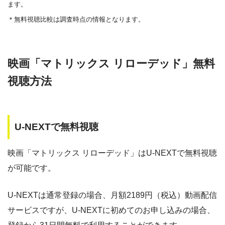
・0P
ます。
ー
ー
・視聴できません
Amazonプライム・
・550円
MBS動画イズム
＊無料視聴比較は調査時点の情報となります。
ビデオ
ー
ー
・30日間
・視聴できません
映画「マトリックス リローデッド」無料
◎
・0P
GYAO!
TSUTAYA DISC
・2052円
視聴方法
AS
・30日間
◎
・1600P
U-NEXTで無料視聴
・1958円
music.jp
映画「マトリックス リローデッド」はU-NEXTで無料視聴
が可能です。
・登録月無料
◎
・550P
ビデオマーケッ
・550円
ト
U-NEXTは通常登録の場合、月額2189円（税込）動画配信
サービスですが、U-NEXTに初めてのお申し込みの場合、
・ポイント翌月還元