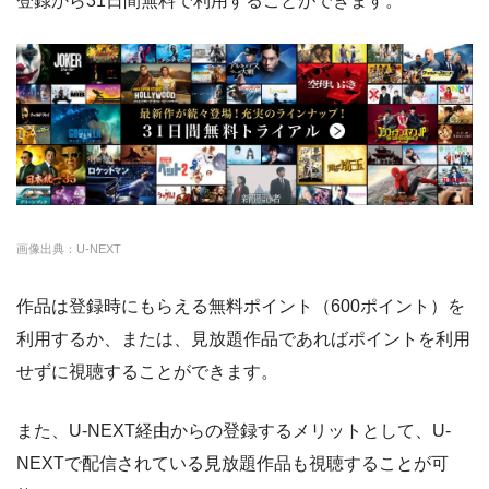
登録から31日間無料で利用することができます。
△
・0P
・通年無料
DMM 動画
・14日間無料
ー
・0P
・1070円
ゲオTV
・14日間無料
◎
・3000P
クランクインビ
・1650円
画像出典：U-NEXT
デオ
作品は登録時にもらえる無料ポイント（600ポイント）を
利用するか、または、見放題作品であればポイントを利用
せずに視聴することができます。
また、U-NEXT経由からの登録するメリットとして、U-
NEXTで配信されている見放題作品も視聴することが可