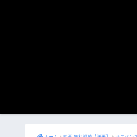
ホーム
映画 無料視聴【洋画】
サスペン