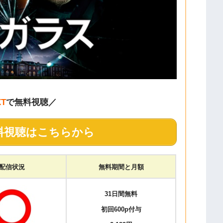
XT
で無料視聴／
料視聴はこちらから
配信状況
無料期間と月額
31日間無料
初回600p付与