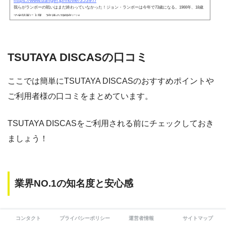
https://www.banger.jp/movie/35397/
我らがランボーの戦いはまだ終わっていなかった！ジョン・ランボーは今年で73歳になる。1966年、18歳
で米陸軍に入隊。3年後の1969年には…
TSUTAYA DISCASの口コミ
ここでは簡単にTSUTAYA DISCASのおすすめポイントや
ご利用者様の口コミをまとめています。
TSUTAYA DISCASをご利用される前にチェックしておき
ましょう！
業界NO.1の知名度と安心感
コンタクト
プライバシーポリシー
運営者情報
サイトマップ
映画を観るならTSUTAYA DISCAS