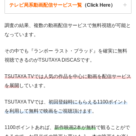
テレビ局系動画配信サービス一覧
（Click Here）
調査の結果、複数の動画配信サービスで無料視聴が可能と
なっています。
その中でも『ランボー ラスト・ブラッド』を確実に無料
動画配信サービ
視聴できるのがTSUTAYA DISCASです。
配信
配信期間
過去動画視聴
ス
TSUTAYA TVでは人気の作品を中心に動画を配信サービス
を展開
しています。
ー
ー
・視聴できません
Tver
TSUTAYA TVでは、
初回登録時にもらえる1100ポイント
を利用して無料で映画をご視聴頂けます
。
ー
ー
・視聴できません
日テレTADA
1100ポイントあれば、
新作映画2本が無料
で観ることがで