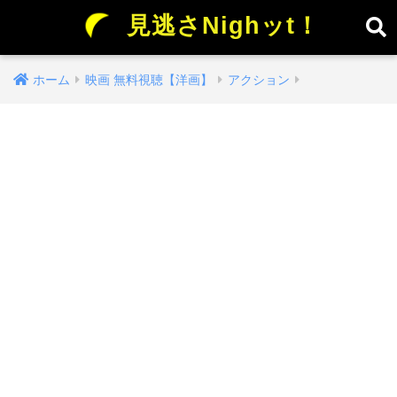
見逃さNighッt！
ホーム
映画 無料視聴【洋画】
アクション