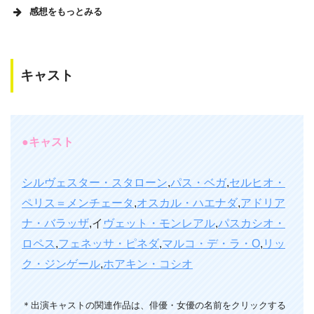
感想をもっとみる
キャスト
あの96時間のできの悪いクローンみたいな映画かと思った
ら、なんとランボーの最後の作品でした。スタローンのオリ
ジナル新作だと企画が通らないから、無理やりランボーにし
たのではと勘ぐりたくなるくらいランボー感が薄い作品。ラ
●キャスト
ストの怒りを爆発させて、メキシカンマフィアを虐殺するシ
ーンも、最後の戦場を超えるアクションやゴアな表現も少な
シルヴェスター・スタローン
,
パス・ベガ
,
セルヒオ・
く、単純にあっさりトラップにひかかって死ぬ所を観るだけ
ペリス＝メンチェータ
,
オスカル・ハエナダ
,
アドリア
なので、味気なかった。しかし、最後の敵の倒し方は、今ま
ナ・バラッザ
,イ
ヴェット・モンレアル
,
パスカシオ・
で一番良かった。40代男性
ロペス
,
フェネッサ・ピネダ
,
マルコ・デ・ラ・O
,
リッ
ク・ジンゲール
,
ホアキン・コシオ
＊出演キャストの関連作品は、俳優・女優の名前をクリックする