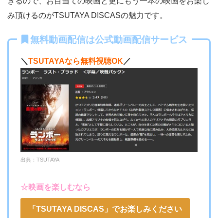
きるので、お目当ての映画と更にもう一本の映画をお楽し
み頂けるのがTSUTAYA DISCASの魅力です。
ー
ー
・視聴できません
TBS FREE
無料動画配信は公式動画配信サービス
＼
TSUTAYAなら無料視聴OK
／
ー
ー
・視聴できません
テレ朝動画
ー
ー
・視聴できません
ネットもテレ東
ー
ー
・視聴できません
出典：TSUTAYA
FOD見逃し無料
☆映画を楽しむなら
ー
ー
・視聴できません
ABCテレビ
「TSUTAYA DISCAS」でお楽しみください