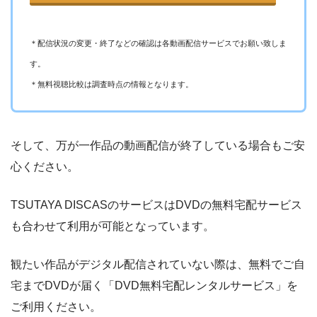
ー
ー
・視聴できません
テレビ大阪
＊配信状況の変更・終了などの確認は各動画配信サービスでお願い致しま
す。
ー
ー
・視聴できません
カンテレドーガ
＊無料視聴比較は調査時点の情報となります。
ー
ー
・視聴できません
ytv MyDo
そして、万が一作品の動画配信が終了している場合もご安
心ください。
ー
ー
・視聴できません
TSUTAYA DISCASのサービスはDVDの無料宅配サービス
MBS動画イズム
も合わせて利用が可能となっています。
ー
ー
観たい作品がデジタル配信されていない際は、無料でご自
・視聴できません
GYAO!
宅までDVDが届く「DVD無料宅配レンタルサービス」を
ご利用ください。