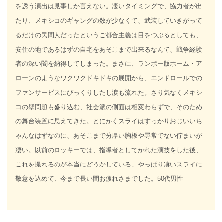
を誘う演出は見事しか言えない。凄いタイミングで、協力者が出
たり、メキシコのギャングの数が少なくて、武装していきがって
るだけの民間人だったというご都合主義は目をつぶるとしても、
安住の地であるはずの自宅をあそこまで出来るなんて、戦争経験
者の深い闇を納得してしまった。まさに、ランボー版ホーム・ア
ローンのようなワクワクドキドキの展開から、エンドロールでの
ファンサービスにびっくりしたし涙も流れた。さり気なくメキシ
コの壁問題も盛り込む、社会派の側面は相変わらずで、そのため
の舞台装置に思えてきた。とにかくスライはすっかりおじいいち
ゃんなはずなのに、あそこまで分厚い胸板や尋常でない佇まいが
凄い。以前のロッキーでは、指導者としてかれた演技をした後、
これを撮れるのが本当にどうかしている。やっぱり凄いスライに
敬意を込めて、今まで長い間お疲れさまでした。50代男性