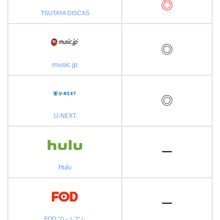
◎
TSUTAYA DISCAS
◎
music.jp
◎
U-NEXT
ー
Hulu
ー
FODプレミアム