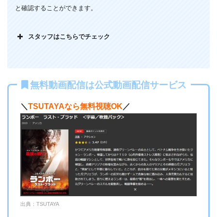
と確認することができます。
僕は期待に胸を膨らませて、鑑賞。タイトルの「Last
Blood」のタイトル観るだけで、涙で前が見えません。また、
スタッフはこちらでチェック
ランボーが自宅の地下にトンネル掘っちゃってるところは、
なんだか泣ける。さらに、あの展開の後「なんで俺じゃない
んだ」に号泣してしまいました。そして、ランボーのターン
になると相変わらず鬼神の如き強さでピンチがどこかに逃げ
無料動画配信は公式動画配信サービス
てしまう展開も嬉し泣きした。ひたすら涙で終わる本年度暫
＼
TSUTAYAなら無料視聴OK
／
定No1の作品です。30代男性
出典：TSUTAYA