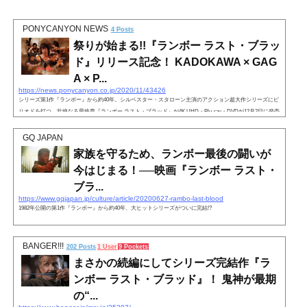
PONYCANYON NEWS
4 Posts
祭りが始まる!!『ランボー ラスト・ブラッ
ド』リリース記念！ KADOKAWA × GAG
A × P...
https://news.ponycanyon.co.jp/2020/11/43426
シリーズ第1作『ランボー』から約40年。シルベスター・スタローン主演のアクション超大作シリーズにピ
リオドを打つ、壮絶なる最終章『ランボー ラスト・ブラッド』が4K UHD・Blu-ray・DVDが12月2日に発売
となる。デジタル配信は現在ダウンロード販売(EST)が先行で開始しており、レンタル配信(TVOD)は11月1
8日からスタートの予定だ。 この4K UHD・Blu-ray・DVDの発売を記念して、KADOKAWA・GAGA・PONY
GQ JAPAN
CAN
家族を守るため、ランボー最後の闘いが
今はじまる！──映画『ランボー ラスト・
ブラ...
https://www.gqjapan.jp/culture/article/20200627-rambo-last-blood
1982年公開の第1作『ランボー』から約40年、大ヒットシリーズがついに完結!?
BANGER!!!
202 Posts
1 User
9 Pockets
まさかの続編にしてシリーズ完結作『ラ
ンボー ラスト・ブラッド』！ 鬼神が最期
の“...