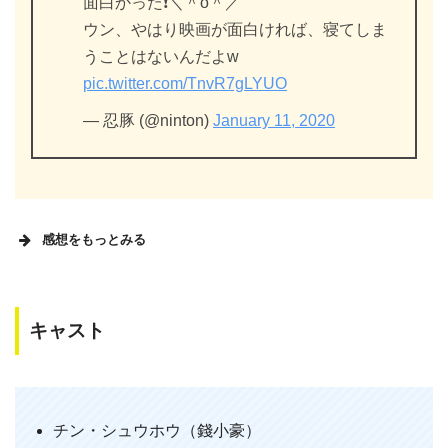
面白かった❗＼＾o＾／
ウン、やはり映画が面白ければ、寝てしま
うことはないんだよw
pic.twitter.com/TnvR7gLYUO
— 忍豚 (@ninton)
January 11, 2020
感想をもっとみる
キャスト
霊幻道士X 最強妖怪キョンシー現る
1980年代に起きたというキョンシーブ
ームの元凶、霊幻道士の10作目がついに
チン・シュウホウ（錢小豪）