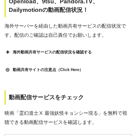
Openload、9tsu、Pandora.TV、
Dailymotionの動画配信状況！
海外サーバーを経由した動画共有サービスの配信状況で
す。配信のご確認は自己責任でお願いします。
海外動画共有サービスの配信状況を確認する
動画共有サイトの注意点（Click Here）
動画配信サービスをチェック
Openload
や9tsu、無料ホームシアターなどの海外動画共有サ
イトで配信されている動画は、著作権法や象徴権を侵害して
映画「霊幻道士Ⅹ 最強妖怪キョンシー現る」を無料で視
各動画共有サイトを実際に確認する
いる恐れがあります。
聴できる動画配信サービスを確認します。
法律に触れることはもちろん、フィッシング詐欺やウイルス
▶︎Openload(アクセスブロック中）
感染によるスマホ・パソコントラブルの原因となります。