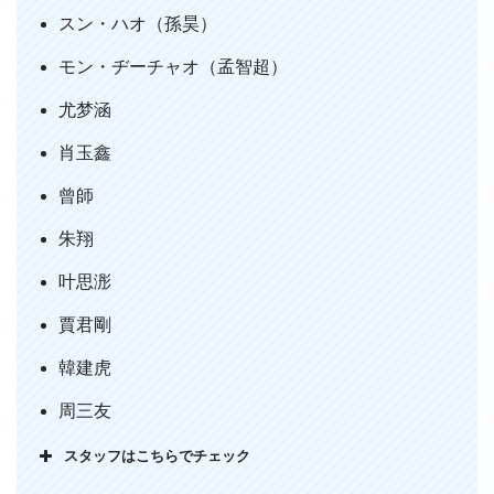
上陸
スン・ハオ（孫昊）
ホラーアクションコメディが近代映像技
術も乗りこなしついに凱旋
モン・ヂーチャオ（孟智超）
ビビって笑えて燃えてまた笑えてたまに
尤梦涵
泣けてまた燃える、これがエンタメ総合
肖玉鑫
格闘王者の貫禄かと思い知らされました
pic.twitter.com/LKeHTO6rxj
曾師
— Mt.Coast (@se_dhi)
March 11, 2020
朱翔
叶思浵
賈君剛
韓建虎
周三友
スタッフはこちらでチェック
『霊幻道士X 最強妖怪キョンシー現る』
#のむコレ3
で鑑賞。リブート版霊幻道