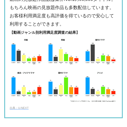
もちろん映画の見放題作品も多数配信しています。
・2週間
ー
・0P
お客様利用満足度も高評価を得ているので安心して
・1017円
Paravi
ー
ー
利用することができます。
・視聴できません
TBS FREE
【動画ジャンル別利用満足度調査の結果】
・31日間
ー
・1000P
NHKオンデマン
・2189円
ー
ー
ド
・視聴できません
テレ朝動画
・31日間
◎
・600P
・2189円
ー
ー
U-NEXT
・視聴できません
ネットもテレ東
・30日間
ー
・540P
ー
ー
・618円
・視聴できません
TELASA
FOD見逃し無料
出典：U-NEXT
・2週間
ー
ー
ー
・視聴できません
・0P
ABCテレビ