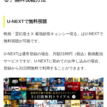
AS
・30日間
◎
・1600P
U-NEXTで無料視聴
・1958円
music.jp
映画「霊幻道士Ⅹ 最強妖怪キョンシー現る」はU-NEXTで
無料視聴が可能です。
・登録月無料
◎
・550P
ビデオマーケッ
・550円
ト
U-NEXTは通常登録の場合、月額2189円（税込）動画配信
サービスですが、U-NEXTに初めてのお申し込みの場合、
・ポイント翌月還元
登録から31日間無料で利用することができます。
ー
・0P
・通年無料
DMM 動画
・14日間無料
ー
・0P
・1070円
ゲオTV