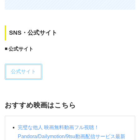
士シリーズの新作。定番の安定感がある
アクションファンタジーコメディ。弟子
のチュウサムと女妖怪とのラブストーリ
SNS・公式サイト
ーがホロリとさせる。
pic.twitter.com/CJ0Fkw023n
◾️ 公式サイト
— ku-pa- (@4410_Kupa)
January 14,
2020
公式サイト
おすすめ映画はこちら
完璧な他人 映画無料動画フル視聴！
Pandora/Dailymotion/9tsu動画配信サービス最新