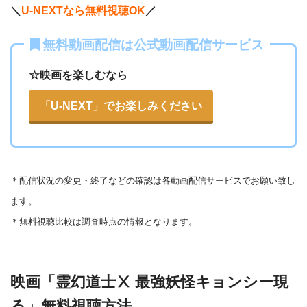
・1056円
AbemaTV
＼
U-NEXTなら無料視聴OK
／
ー
ー
・視聴できません
無料動画配信は公式動画配信サービス
テレビ大阪
・31日間
ー
・0P
・550円
dTV
☆映画を楽しむなら
ー
ー
・視聴できません
カンテレドーガ
「U-NEXT」でお楽しみください
・無料なし
ー
・0P
・880円~
Netflix
ー
ー
・視聴できません
ytv MyDo
＊
配信状況の変更・終了などの確認は各動画配信サービスでお願い致し
・30日間
△
・0P
ます。
ー
ー
・視聴できません
Amazonプライム・
・550円
MBS動画イズム
＊無料視聴比較は調査時点の情報となります。
ビデオ
ー
ー
・30日間
・視聴できません
映画「霊幻道士Ⅹ 最強妖怪キョンシー現
◎
・0P
GYAO!
TSUTAYA DISC
・2052円
る」無料視聴方法