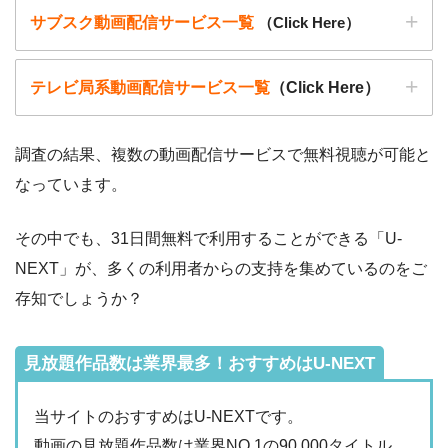
▶︎9tsu
サブスク動画配信サービス一覧
（Click Here）
こうした動画共有サイトでの動画の視聴は控える事をおすす
めします。
▶︎Pandora.TV
テレビ局系動画配信サービス一覧
（Click Here）
また、著作権については、保護の・違反に対しての厳罰化の
▶︎Dailymotion
法改正がされました。（詳しくは「
文化庁
」WEBサイト参
照）
調査の結果、複数の動画配信サービスで無料視聴が可能と
著作物の取り扱いについては注意喚起が「
公益社団法人著作
なっています。
動画配信サービ
・無料期間
物情報センター
」と「
日本民間放送連盟
」からもされていま
配信
初回無料ポイント
ス
・月額料金
その中でも、31日間無料で利用することができる「U-
す。
動画配信サービ
配信
配信期間
過去動画視聴
NEXT」が、多くの利用者からの支持を集めているのをご
ス
以下で紹介する動画配信サイトは安全に作品を視聴することがで
・2週間
ー
存知でしょうか？
・0P
きます。
・1026円
Hulu
ー
ー
・視聴できません
Tver
見放題作品数は業界最多！おすすめはU-NEXT
・31日間
ー
・最大900P
・2189円
当サイトのおすすめはU-NEXTです。
FODプレミアム
ー
ー
・視聴できません
動画の見放題作品数は業界NO.1の90,000タイトル。
日テレTADA