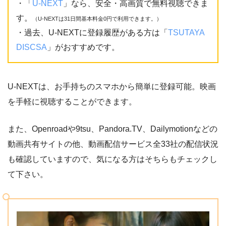
・「
U-NEXT
」なら、安全・高画質で無料視聴できま
す。
（U-NEXTは31日間基本料金0円で利用できます。）
・過去、U-NEXTに登録履歴がある方は「
TSUTAYA
DISCSA
」がおすすめです。
U-NEXTは、お手持ちのスマホから簡単に登録可能。映画
を手軽に視聴することができます。
また、Openroadや9tsu、Pandora.TV、Dailymotionなどの
動画共有サイトの他、動画配信サービス全33社の配信状況
も確認していますので、気になる方はそちらもチェックし
て下さい。