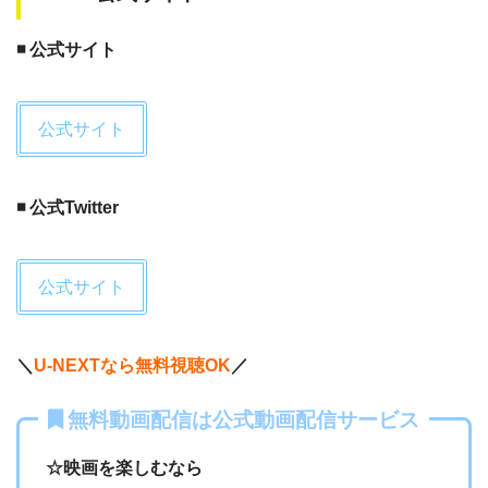
◾️ 公式サイト
公式サイト
◾️ 公式Twitter
公式サイト
＼
U-NEXTなら無料視聴OK
／
無料動画配信は公式動画配信サービス
☆映画を楽しむなら