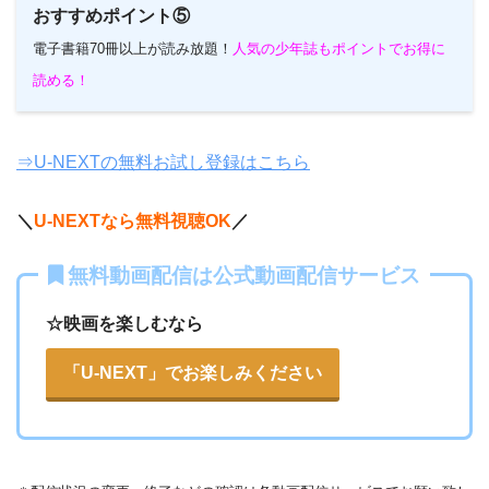
おすすめポイント⑤
電子書籍70冊以上が読み放題！
人気の少年誌もポイントでお得に
読める！
⇒U-NEXTの無料お試し登録はこちら
＼
U-NEXTなら無料視聴OK
／
無料動画配信は公式動画配信サービス
☆映画を楽しむなら
「U-NEXT」でお楽しみください