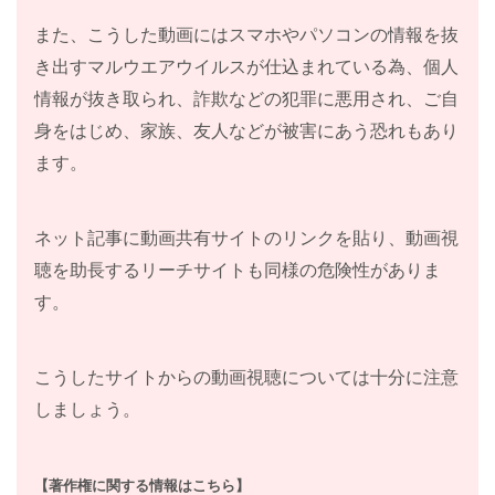
また、こうした動画にはスマホやパソコンの情報を抜
き出すマルウエアウイルスが仕込まれている為、個人
情報が抜き取られ、詐欺などの犯罪に悪用され、ご自
身をはじめ、家族、友人などが被害にあう恐れもあり
ます。
ネット記事に動画共有サイトのリンクを貼り、動画視
聴を助長するリーチサイトも同様の危険性がありま
す。
こうしたサイトからの動画視聴については十分に注意
しましょう。
【著作権に関する情報はこちら】