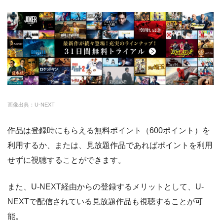
hulu
約50,000本
1026円
14日
FODプレミアム
約50,000本
976円
2週間
U-NEXT
約140,000本
2189円
31日
クランクインビデ
約7,000本
1650円
14日
オ
豊富な作品と新作が多く、まずはお試しで無料で始めら
画像出典：U-NEXT
れるところがいい
amazon
約140,000本
約408円
30日
作品は登録時にもらえる無料ポイント（600ポイント）を
利用するか、または、見放題作品であればポイントを利用
DMM
約7,000本
540円
なし
せずに視聴することができます。
NET FLIX
約10,000本
880円
なし
また、U-NEXT経由からの登録するメリットとして、U-
ビデオマーケット
約200,000本
550円
登録月
NEXTで配信されている見放題作品も視聴することが可
ビデオパス
約10,000本
618円
30日
能。