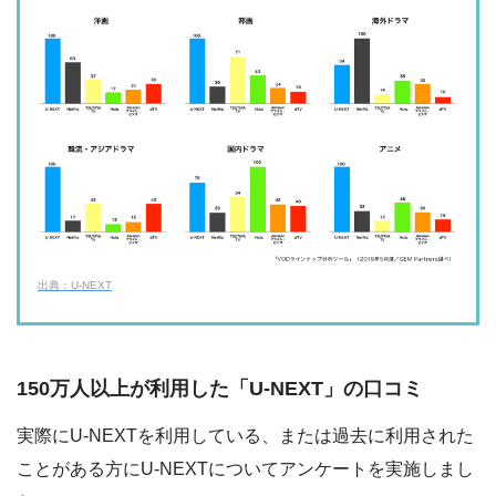
NHKオンデマン
・2189円
ー
ー
ド
・視聴できません
テレ朝動画
・31日間
◎
・600P
・2189円
ー
ー
U-NEXT
・視聴できません
ネットもテレ東
・30日間
◎
・540P
ー
ー
・618円
・視聴できません
TELASA
FOD見逃し無料
出典：U-NEXT
・2週間
ー
ー
ー
・視聴できません
・0P
ABCテレビ
・1056円
AbemaTV
150万人以上が利用した「U-NEXT」の口コミ
ー
ー
・視聴できません
テレビ大阪
・31日間
△
・0P
実際にU-NEXTを利用している、または過去に利用された
・550円
dTV
ー
ー
ことがある方にU-NEXTについてアンケートを実施しまし
・視聴できません
カンテレドーガ