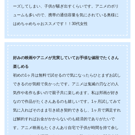
ーズしてしまい、子供が騒ぎ出すくらいです。アニメのボリ
・登録月無料
◎
・550P
ビデオマーケッ
・550円
ュームも多いので、携帯の通信容量を気にされている奥様に
ト
はめちゃめちゃおススメです！！30代女性
・ポイント翌月還元
△
・0P
・通年無料
DMM 動画
好みの映画やアニメが充実していてお手頃な値段でたくさん
楽しめる
・14日間無料
ー
・0P
初めの1ヶ月は無料で試せるので気になったらひとまずお試し
・1070円
ゲオTV
できるのが気軽で良かったです。アニメは鬼滅の刃などの人
気作や名作も多いので親子共に楽しめます。私は邦画が好き
・14日間無料
なので作品がたくさんあるのも嬉しいです。1ヶ月試してみて
◎
・3000P
クランクインビ
・1650円
気に入ればそのまま引き続き契約できるし、1ヶ月で満足すれ
デオ
ば解約すればお金がかからないのも経済的でありがたいで
す。アニメ映画もたくさんあり自宅で子供が時間を持て余し