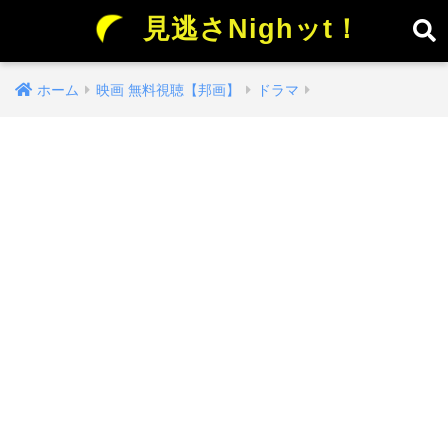
見逃さNighッt！
ホーム
映画 無料視聴【邦画】
ドラマ