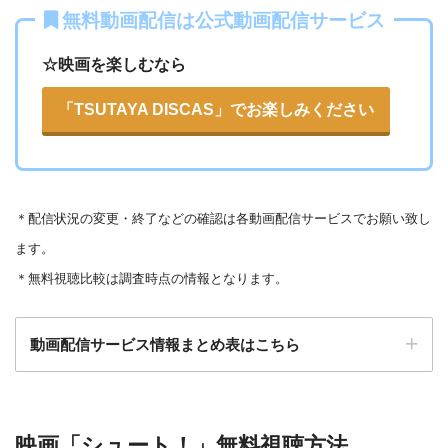
無料動画配信は公式動画配信サービス
☆映画を楽しむなら
「TSUTAYA DISCAS」でお楽しみください
＊
配信状況の変更・終了などの確認は各動画配信サービスでお願い致し
ます。
＊無料視聴比較は調査時点の情報となります。
動画配信サービス情報まとめ表はこちら
検索:
映画「シュート！」無料視聴方法