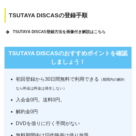
TSUTAYA DISCASの登録手順
TSUTAYA DISCAS登録方法を画像付き解説はこちら
TSUTAYA DISCASのおすすめポイントを確認
しましょう！
初回登録から30日間無料で利用できる
（期間内の解約
なら料金は料金は発生しない）
入会金0円。送料0円。
解約金0円
DVDを借りに行く手間がない
無料期間中は旧作映画は借り放題