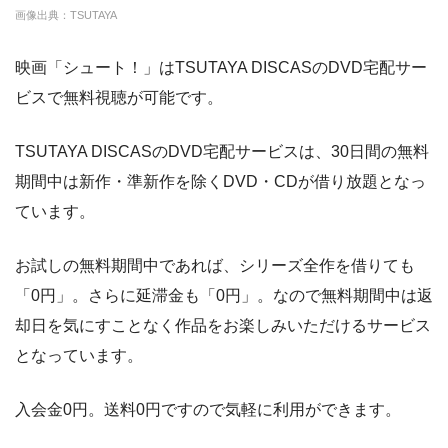
クランクインビデ
約7,000本
1650円
14日
画像出典：TSUTAYA
オ
映画「シュート！」はTSUTAYA DISCASのDVD宅配サー
amazon
約140,000本
約408円
30日
ビスで無料視聴が可能です。
DMM
約7,000本
540円
なし
TSUTAYA DISCASのDVD宅配サービスは、30日間の無料
NET FLIX
約10,000本
880円
なし
期間中は新作・準新作を除くDVD・CDが借り放題となっ
ビデオマーケット
約200,000本
550円
登録月
ています。
ビデオパス
約10,000本
618円
30日
お試しの無料期間中であれば、シリーズ全作を借りても
「0円」。さらに延滞金も「0円」。なので無料期間中は返
却日を気にすことなく作品をお楽しみいただけるサービス
となっています。
入会金0円。送料0円ですので気軽に利用ができます。