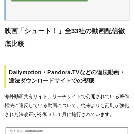
映画「シュート！」全33社の動画配信徹
底比較
Dailymotion・Pandora.TVなどの違法動画・
違法ダウンロードサイトでの視聴
海外動画共有サイト、リーチサイトで公開されている著作
権法に違反している動画について、従来よりも罰則が強化
された法改正が令和３年１月に施行されています。