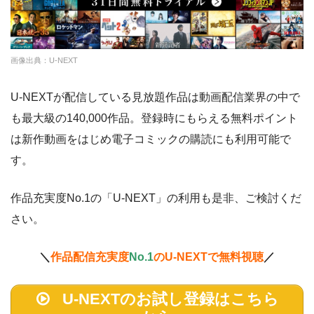
画像出典：U-NEXT
U-NEXTが配信している見放題作品は動画配信業界の中で
も最大級の140,000作品。登録時にもらえる無料ポイント
は新作動画をはじめ電子コミックの購読にも利用可能で
す。
作品充実度No.1の「U-NEXT」の利用も是非、ご検討くだ
さい。
＼
作品配信充実度
No.1
のU-NEXTで無料視聴
／
U-NEXTのお試し登録はこちら