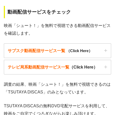
動画配信サービスをチェック
映画「シュート！」を無料で視聴できる動画配信サービス
を確認します。
サブスク動画配信サービス一覧
（Click Here）
テレビ局系動画配信サービス一覧
（Click Here）
調査の結果、映画「シュート！」を無料で視聴できるのは
「TSUTAYA DISCAS」のみとなっています。
動画配信サービ
・無料期間
配信
初回無料ポイント
ス
・月額料金
TSUTAYA DISCASの無料DVD宅配サービスを利用して、
動画配信サービ
配信
配信期間
過去動画視聴
映画をご自宅でくつろぎながらお楽しみ頂けます。
ス