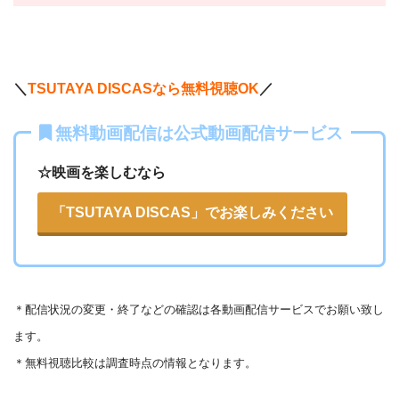
＼
TSUTAYA DISCASなら無料視聴OK
／
無料動画配信は公式動画配信サービス
☆映画を楽しむなら
「TSUTAYA DISCAS」でお楽しみください
＊
配信状況の変更・終了などの確認は各動画配信サービスでお願い致し
ます。
＊無料視聴比較は調査時点の情報となります。