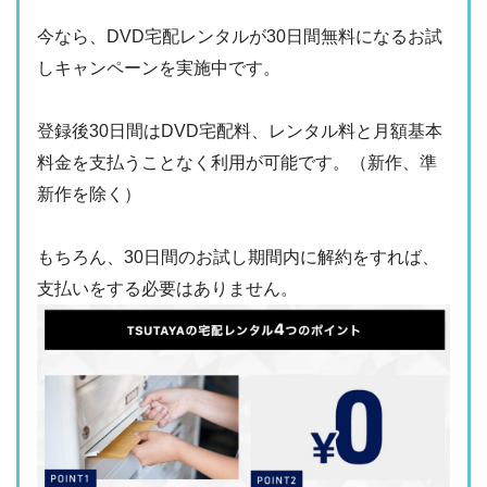
ー
ー
・視聴できません
・30日間
今なら、DVD宅配レンタルが30日間無料になるお試
ー
・0P
MBS動画イズム
Amazonプライム・
・550円
しキャンペーンを実施中です。
ビデオ
登録後30日間はDVD宅配料、レンタル料と月額基本
ー
ー
・視聴できません
・2週間
ー
料金を支払うことなく利用が可能です。（新作、準
GYAO!
・なし
・1026円
Hulu
新作を除く）
もちろん、30日間のお試し期間内に解約をすれば、
・30日間
ー
・1600P
支払いをする必要はありません。
・1958円
music.jp
・登録月無料
ー
・550P
ビデオマーケッ
・550円
ト