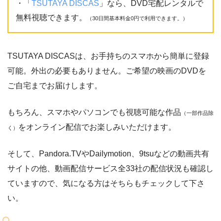
・「
TSUTAYA DISCAS
」なら、DVD宅配レンタルで
無料視聴できます。
（30日間基本料金0円で利用できます。）
TSUTAYA DISCASは、お手持ちのスマホから簡単に登録
可能。外出の必要もありません。ご希望の映画のDVDを
ご自宅までお届けします。
もちろん、スマホやパソコンでも視聴可能な作品
（一部作品除
をオンライン配信でお楽しみいただけます。
く）
そして、Pandora.TVやDailymotion、9tsuなどの動画共有
サイトの他、動画配信サービス全33社の配信状況も確認し
ていますので、気になる方はそちらもチェックして下さ
い。