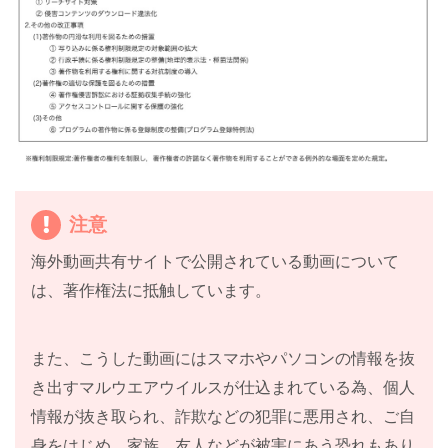
注意
海外動画共有サイトで公開されている動画について
は、著作権法に抵触しています。
また、こうした動画にはスマホやパソコンの情報を抜
き出すマルウエアウイルスが仕込まれている為、個人
情報が抜き取られ、詐欺などの犯罪に悪用され、ご自
身をはじめ、家族、友人などが被害にあう恐れもあり