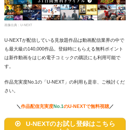
画像出典：U-NEXT
U-NEXTが配信している見放題作品は動画配信業界の中で
も最大級の140,000作品。登録時にもらえる無料ポイント
は新作動画をはじめ電子コミックの購読にも利用可能で
す。
作品充実度No.1の「U-NEXT」の利用も是非、ご検討くだ
さい。
＼
作品配信充実度
No.1
のU-NEXTで無料視聴
／
U-NEXTのお試し登録はこちら