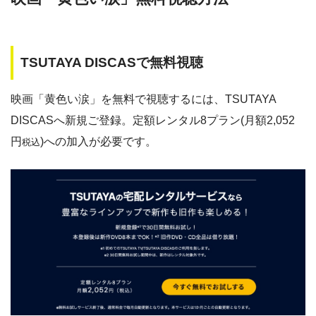
動画配信サービス
配信動画
月額
無料期間
数
料
TSUTAYA DISCASで無料視聴
music.jp
約180,000本
1958円
30日
ゲオTV
約20,000本
1070円
14日
映画「黄色い涙」を無料で視聴するには、TSUTAYA
DISCASへ新規ご登録。定額レンタル8プラン(月額2,052
dTV
約120,000本
550円
31日
円
)への加入が必要です。
税込
Paravi
約8,000本
1017円
14日
TSUTAYA DISCAS
約24,000本
2417円
30日
hulu
約50,000本
1026円
14日
FODプレミアム
約50,000本
976円
2週間
U-NEXT
約140,000本
2189円
31日