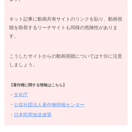
ネット記事に動画共有サイトのリンクを貼り、動画視
聴を助長するリーチサイトも同様の危険性がありま
す。
こうしたサイトからの動画視聴については十分に注意
しましょう。
【著作権に関する情報はこちら】
・
文化庁
・
公益社団法人著作物情報センター
・
日本民間放送連盟