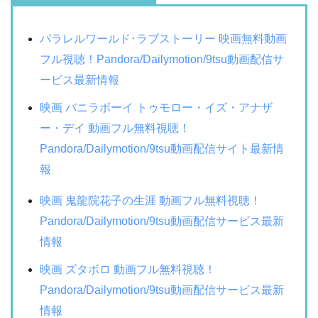
もののけ姫
メジャーリーグ２
絶対零度シーズン4
天空の城ラピュタ
ハリーポッターと賢者の石
パラレルワールド･ラブストーリー 映画無料動画
ＰＵ－ＰＵ－ＰＵ－
機動戦士ガンダムNT
フル視聴！Pandora/Dailymotion/9tsu動画配信サ
ハリーポッターと炎のゴブレット
教場
ービス最新情報
アナと雪の女王２
ミュージアム
24時間TV 2015 ドラマSP 母さん、俺は大丈夫
映画 バニラボーイ トゥモロー・イズ・アナザ
タッチ
DEATH NOTE デスノート
夜行観覧車
ー・デイ 動画フル無料視聴！
ギブリーズ episode2
悪の教典
人間・失格~たとえばぼくが死んだら~
Pandora/Dailymotion/9tsu動画配信サイト最新情
紅の豚
パイレーツオブカリビアン/最後の海賊
報
僕の生きる道
おもひでぽろぽろ
ファンタスティックビーストと魔法使いの旅
生まれる。
映画 鬼龍院花子の生涯 動画フル無料視聴！
クレヨンしんちゃん 新婚旅行ハリケーン
悲しき天使
Pandora/Dailymotion/9tsu動画配信サービス最新
半沢直樹
クレヨンしんちゃん 電撃!ブタのヒヅメ大作戦
情報
ゴジラキングオブモンスターズ
恋におちたら~僕の成功の秘密~
映画 ズタボロ 動画フル無料視聴！
ダブルフェイス 潜入者
ナニワ金融道
Pandora/Dailymotion/9tsu動画配信サービス最新
NANA
もみ消して冬 2019夏
情報