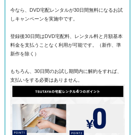
ー
・0P
MBS動画イズム
Amazonプライム・
・550円
今なら、DVD宅配レンタルが30日間無料になるお試
ビデオ
しキャンペーンを実施中です。
ー
ー
・視聴できません
・2週間
ー
登録後30日間はDVD宅配料、レンタル料と月額基本
GYAO!
・なし
・1026円
Hulu
料金を支払うことなく利用が可能です。（新作、準
新作を除く）
・30日間
ー
・1600P
・1958円
もちろん、30日間のお試し期間内に解約をすれば、
music.jp
支払いをする必要はありません。
・登録月無料
ー
・550P
ビデオマーケッ
・550円
ト
・ポイント翌月還元
ー
・0P