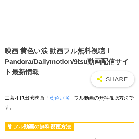
映画 黄色い涙 動画フル無料視聴！
Pandora/Dailymotion/9tsu動画配信サイ
ト最新情報
二宮和也出演映画「
黄色い涙
」フル動画の無料視聴方法で
す。
フル動画の無料視聴方法