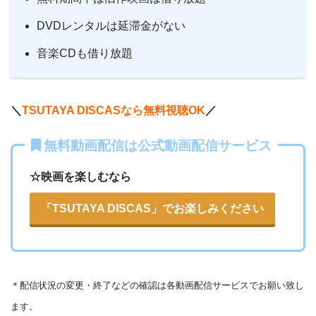
DVDレンタルは延滞金がない
音楽CDも借り放題
＼
TSUTAYA DISCASなら無料視聴OK
／
無料動画配信は公式動画配信サービス
☆映画を楽しむなら
「TSUTAYA DISCAS」でお楽しみください
＊
配信状況の変更・終了などの確認は各動画配信サービスでお願い致し
ます。