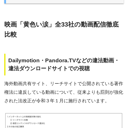
映画「黄色い涙」全33社の動画配信徹底
比較
Dailymotion・Pandora.TVなどの違法動画・
違法ダウンロードサイトでの視聴
海外動画共有サイト、リーチサイトで公開されている著作
権法に違反している動画について、従来よりも罰則が強化
された法改正が令和３年１月に施行されています。