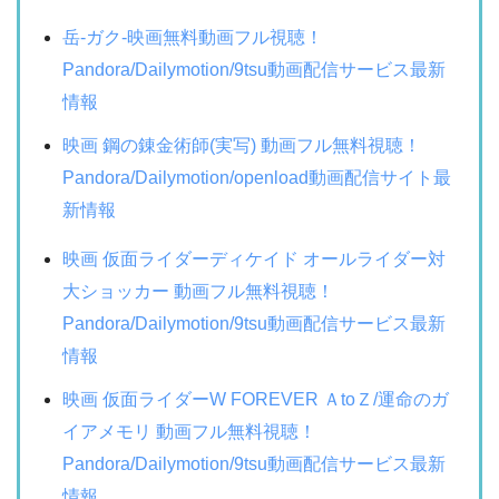
トモダチゲーム
ブラックボード~時代と戦った教師たち 1夜~3夜
岳-ガク-映画無料動画フル視聴！
時をかける少女
Pandora/Dailymotion/9tsu動画配信サービス最新
ATARU SP ニューヨークからの挑戦状!!
情報
赤めだか
映画 鋼の錬金術師(実写) 動画フル無料視聴！
Pandora/Dailymotion/openload動画配信サイト最
相棒シーズン18
新情報
映画 仮面ライダーディケイド オールライダー対
大ショッカー 動画フル無料視聴！
Pandora/Dailymotion/9tsu動画配信サービス最新
情報
映画 仮面ライダーW FOREVER ＡtoＺ/運命のガ
イアメモリ 動画フル無料視聴！
Pandora/Dailymotion/9tsu動画配信サービス最新
情報