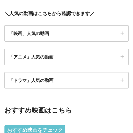
＼
人気の動画はこちらから確認できます
／
「映画」人気の動画
「アニメ」人気の動画
仮面ライダーアギト PROJECT G4
アベンジャーズ
「ドラマ」人気の動画
忍者戦隊カクレンジャー
魔女の宅急便
闇金ウシジマくん ザファイナル
モンスターズインク
マスカレードホテル
僕のヒーローアカデミア THE MOVIE ヒーローズラ
プライド
おすすめ映画はこちら
イジング
特捜戦隊デカレンジャー 10 YEARS AFTER
地獄先生ぬ～べ～
耳をすませば
メジャーリーグ
水球ヤンキース
おすすめ映画をチェック