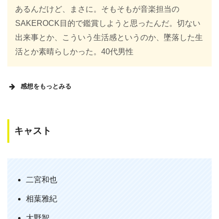
あるんだけど、まさに。そもそもが音楽担当の
SAKEROCK目的で鑑賞しようと思ったんだ。切ない
出来事とか、こういう生活感というのか、墜落した生
活とか素晴らしかった。40代男性
感想をもっとみる
キャスト
二宮和也
相葉雅紀
大野智