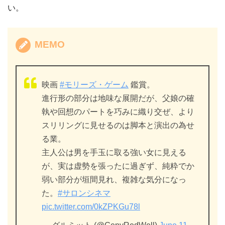
い。
MEMO
映画
#モリーズ・ゲーム
鑑賞。
進行形の部分は地味な展開だが、父娘の確
執や回想のパートを巧みに織り交ぜ、より
スリリングに見せるのは脚本と演出の為せ
る業。
主人公は男を手玉に取る強い女に見える
が、実は虚勢を張ったに過ぎず、純粋でか
弱い部分が垣間見れ、複雑な気分になっ
た。
#サロンシネマ
pic.twitter.com/0kZPKGu78l