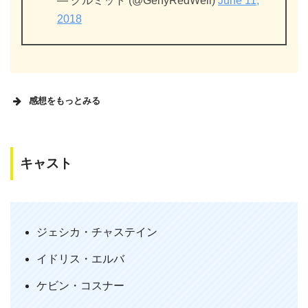
— グルミット (@GenyRedWell)
June 11,
2018
感想をもっとみる
キャスト
「モリーズ・ゲーム」鑑賞。昨年の「女
神の見えざる手」同様、ジェシカ・チャ
スティンの勁さの演技に圧倒される。ド
ジェシカ・チャステイン
ラマとしては、その勁さを保つための脆
イドリス・エルバ
さをも描いた「女神」が好みだが、ゲー
ムの興奮に共振させるテンポや、オトコ
ケビン・コスナー
たちの表情は圧巻。父役ケビン・コスナ