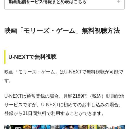
動画配信サービス情報まとめ表はこちら
ー
ー
・30日間
・視聴できません
◎
・0P
GYAO!
TSUTAYA DISC
・2052円
検索:
AS
映画「モリーズ・ゲーム」無料視聴方法
動画配信サービス
配信動画
月額
無料期間
・30日間
◎
・1600P
数
料
・1958円
music.jp
U-NEXTで無料視聴
music.jp
約180,000本
1958円
30日
・登録月無料
ゲオTV
約20,000本
1070円
14日
◎
映画「モリーズ・ゲーム」はU-NEXTで無料視聴が可能で
・550P
ビデオマーケッ
・550円
す。
ト
dTV
約120,000本
550円
31日
Paravi
約8,000本
1017円
14日
U-NEXTは通常登録の場合、月額2189円（税込）動画配信
・ポイント翌月還元
△
・0P
サービスですが、U-NEXTに初めてのお申し込みの場合、
・通年無料
TSUTAYA DISCAS
約24,000本
2417円
30日
DMM 動画
登録から31日間無料で利用することができます。
hulu
約50,000本
1026円
14日
・14日間無料