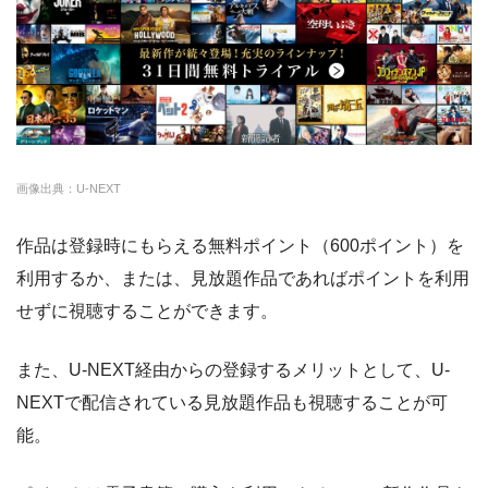
ー
・0P
FODプレミアム
約50,000本
976円
2週間
・1070円
ゲオTV
U-NEXT
約140,000本
2189円
31日
・14日間無料
クランクインビデ
約7,000本
1650円
14日
◎
・3000P
クランクインビ
・1650円
オ
デオ
画像出典：U-NEXT
amazon
約140,000本
約408円
30日
作品は登録時にもらえる無料ポイント（600ポイント）を
DMM
約7,000本
540円
なし
利用するか、または、見放題作品であればポイントを利用
NET FLIX
約10,000本
880円
なし
せずに視聴することができます。
ビデオマーケット
約200,000本
550円
登録月
また、U-NEXT経由からの登録するメリットとして、U-
ビデオパス
約10,000本
618円
30日
NEXTで配信されている見放題作品も視聴することが可
能。