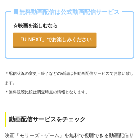
いる恐れがあります。
無料動画配信は公式動画配信サービス
法律に触れることはもちろん、フィッシング詐欺やウイルス
☆映画を楽しむなら
感染によるスマホ・パソコントラブルの原因となります。
こうした動画共有サイトでの動画の視聴は控える事をおすす
「U-NEXT」でお楽しみください
各動画共有サイトを実際に確認する
めします。
また、著作権については、保護の・違反に対しての厳罰化の
▶︎Openload(アクセスブロック中）
法改正がされました。（詳しくは「
文化庁
」WEBサイト参
▶︎9tsu
＊
配信状況の変更・終了などの確認は各動画配信サービスでお願い致し
照）
ます。
著作物の取り扱いについては注意喚起が「
公益社団法人著作
▶︎Pandora.TV
＊無料視聴比較は調査時点の情報となります。
物情報センター
」と「
日本民間放送連盟
」からもされていま
▶︎Dailymojtion
す。
以下で紹介する動画配信サイトは安全に作品を視聴することがで
動画配信サービスをチェック
きます。
映画「モリーズ・ゲーム」を無料で視聴できる動画配信サ