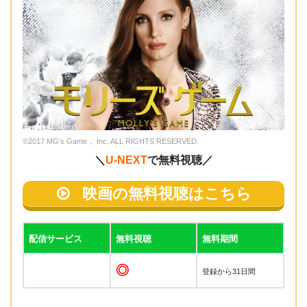
©2017 MG’s Game， Inc. ALL RIGHTS RESERVED.
＼
U-NEXT
で無料視聴／
映画の無料視聴はこちら
配信サービス
無料視聴
無料期間
◎
登録から31日間