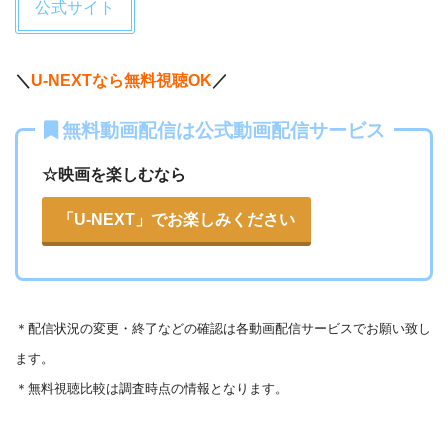
公式サイト
ら当然か)。テンポも良くラストも良か
った
pic.twitter.com/idlQ68zFnK
＼
U-NEXTなら無料視聴OK
／
— にわか映画ファンのF (@xxxisfake)
May 5, 2020
無料動画配信は公式動画配信サービス
☆映画を楽しむなら
「U-NEXT」でお楽しみください
＊
配信状況の変更・終了などの確認は各動画配信サービスでお願い致し
ます。
＊無料視聴比較は調査時点の情報となります。