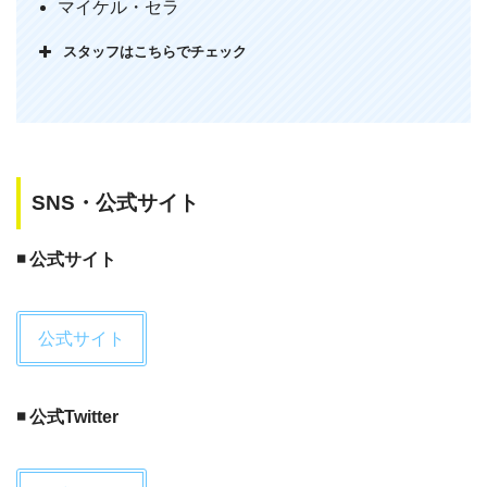
マイケル・セラ
ーで☆ひとつプラス。
スタッフはこちらでチェック
— 村端一水 (@precipitant)
May 15, 2018
SNS・公式サイト
◾️ 公式サイト
フォロワーさんのツイートを参考に
【モリーズ・ゲーム】鑑賞
公式サイト
ポーカー好きの私としてはゲームしてる
シーンが少なくちょっと寂しい…が…
◾️ 公式Twitter
ギャンブルにおける人生の破綻や
セレブの中で金を持ってるブラフはリア
リティ感じて見応えあり(自伝なんだか