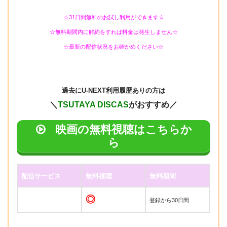
☆31日間無料のお試し利用ができます☆
☆無料期間内に解約をすれば料金は発生しません☆
☆最新の配信状況をお確かめください☆
過去に
U-NEXT利用履歴ありの方は
＼
TSUTAYA DISCAS
がおすすめ／
映画の無料視聴はこちらか
ら
配信サービス
無料視聴
無料期間
◎
登録から30日間