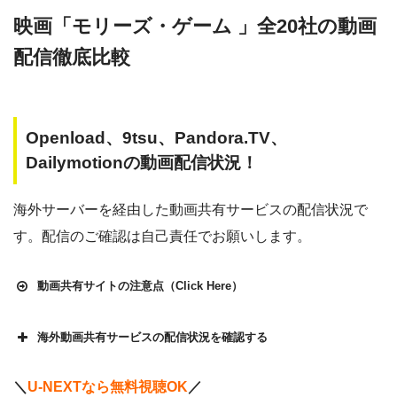
映画「モリーズ・ゲーム 」全20社の動画
配信徹底比較
Openload、9tsu、Pandora.TV、
Dailymotionの動画配信状況！
海外サーバーを経由した動画共有サービスの配信状況で
す。配信のご確認は自己責任でお願いします。
動画共有サイトの注意点（Click Here）
海外動画共有サービスの配信状況を確認する
Openload
や9tsu、無料ホームシアターなどの海外動画共有サ
＼
U-NEXTなら無料視聴OK
／
イトで配信されている動画は、著作権法や象徴権を侵害して