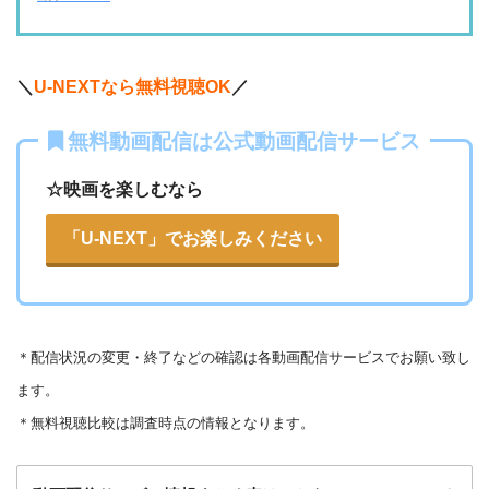
・2週間
ー
ー
ー
・視聴できません
・0P
ABCテレビ
・1056円
AbemaTV
＼
U-NEXTなら無料視聴OK
／
ー
ー
・視聴できません
無料動画配信は公式動画配信サービス
テレビ大阪
・31日間
◎
・0P
・550円
dTV
☆映画を楽しむなら
ー
ー
・視聴できません
カンテレドーガ
「U-NEXT」でお楽しみください
・無料なし
◎
・0P
・880円~
Netflix
ー
ー
・視聴できません
ytv MyDo
＊
配信状況の変更・終了などの確認は各動画配信サービスでお願い致し
・30日間
△
・0P
ます。
ー
ー
・視聴できません
Amazonプライム・
・550円
MBS動画イズム
＊無料視聴比較は調査時点の情報となります。
ビデオ