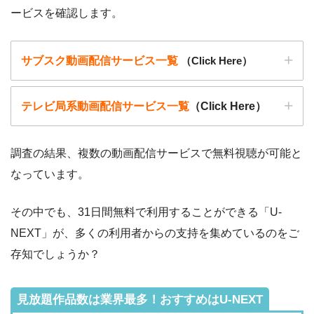
ービスを確認します。
サブスク動画配信サービス一覧
（Click Here）
テレビ局系動画配信サービス一覧
（Click Here）
調査の結果、複数の動画配信サービスで無料視聴が可能と
なっています。
動画配信サービ
・無料期間
配信
初回無料ポイント
ス
・月額料金
その中でも、31日間無料で利用することができる「U-
動画配信サービ
配信
配信期間
過去動画視聴
NEXT」が、多くの利用者からの支持を集めているのをご
ス
・2週間
ー
存知でしょうか？
・0P
・1026円
Hulu
ー
ー
・視聴できません
Tver
見放題作品数は業界最多！おすすめはU-NEXT
・2週間