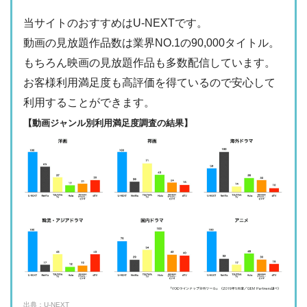
ー
・最大900P
・976円
当サイトのおすすめはU-NEXTです。
FODプレミアム
ー
ー
・視聴できません
動画の見放題作品数は業界NO.1の90,000タイトル。
日テレTADA
もちろん映画の見放題作品も多数配信しています。
・2週間
ー
・0P
お客様利用満足度も高評価を得ているので安心して
・1017円
Paravi
ー
ー
利用することができます。
・視聴できません
TBS FREE
【動画ジャンル別利用満足度調査の結果】
・31日間
ー
・1000P
NHKオンデマン
・2189円
ー
ー
ド
・視聴できません
テレ朝動画
・31日間
◎
・600P
・2189円
ー
ー
U-NEXT
・視聴できません
ネットもテレ東
・30日間
ー
・540P
ー
ー
・618円
・視聴できません
TELASA
FOD見逃し無料
出典：U-NEXT