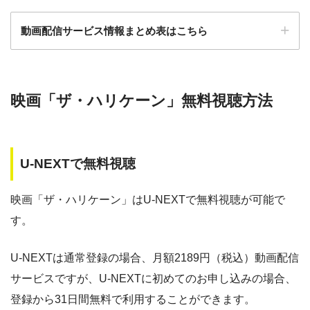
動画配信サービス情報まとめ表はこちら
ー
ー
・30日間
・視聴できません
ー
・0P
GYAO!
TSUTAYA DISC
・2052円
検索:
AS
映画「ザ・ハリケーン」無料視聴方法
動画配信サービス
配信動画
月額
無料期間
・30日間
◎
・1600P
数
料
・1958円
music.jp
U-NEXTで無料視聴
music.jp
約180,000本
1958円
30日
・登録月無料
ゲオTV
約20,000本
1070円
14日
◎
映画「ザ・ハリケーン」はU-NEXTで無料視聴が可能で
・550P
ビデオマーケッ
・550円
す。
ト
dTV
約120,000本
550円
31日
Paravi
約8,000本
1017円
14日
U-NEXTは通常登録の場合、月額2189円（税込）動画配信
・ポイント翌月還元
△
・0P
サービスですが、U-NEXTに初めてのお申し込みの場合、
・通年無料
TSUTAYA DISCAS
約24,000本
2417円
30日
DMM 動画
登録から31日間無料で利用することができます。