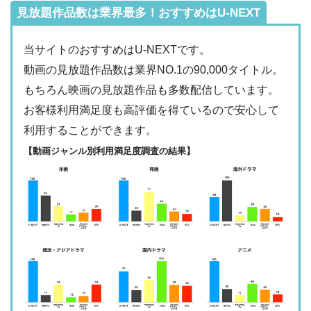
Tver
見放題作品数は業界最多！おすすめはU-NEXT
・2週間
ー
・最大900P
・976円
当サイトのおすすめはU-NEXTです。
FODプレミアム
ー
ー
・視聴できません
動画の見放題作品数は業界NO.1の90,000タイトル。
日テレTADA
もちろん映画の見放題作品も多数配信しています。
・2週間
ー
・0P
お客様利用満足度も高評価を得ているので安心して
・1017円
Paravi
ー
ー
利用することができます。
・視聴できません
TBS FREE
【動画ジャンル別利用満足度調査の結果】
・31日間
ー
・1000P
NHKオンデマン
・2189円
ー
ー
ド
・視聴できません
テレ朝動画
・31日間
◎
・600P
・2189円
ー
ー
U-NEXT
・視聴できません
ネットもテレ東
・30日間
ー
・540P