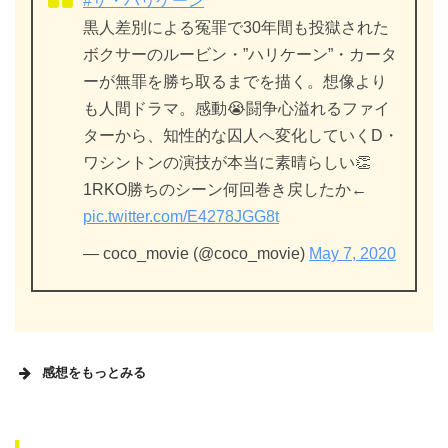
#ザ・ハリケーン
黒人差別による冤罪で30年間も投獄された
ボクサーのルービン・”ハリケーン”・カータ
ーが無罪を勝ち取るまでを描く。想像より
も人間ドラマ。感動😭闘争心溢れるファイ
ターから、知性的な囚人へ変化していくD・
ワシントンの演技が本当に素晴らしい👏
1RKO勝ちのシーン何回巻き戻したか←
pic.twitter.com/E4278JGG8t
— coco_movie (@coco_movie)
May 7, 2020
感想をもっとみる