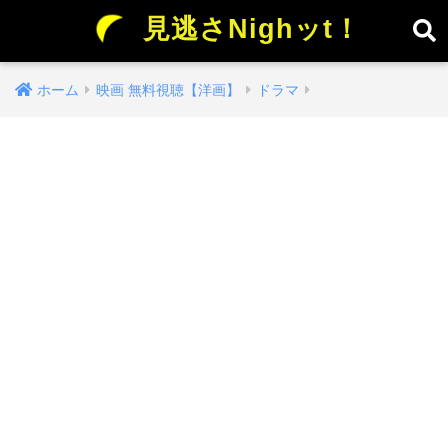
見逃さNighッt！
ホーム
映画 無料視聴【洋画】
ドラマ