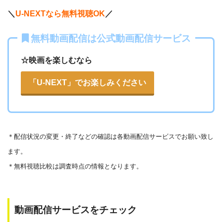
Openload
や9tsu、無料ホームシアターなどの海外動画共有サ
＼
U-NEXTなら無料視聴OK
／
イトで配信されている動画は、著作権法や象徴権を侵害して
いる恐れがあります。
無料動画配信は公式動画配信サービス
法律に触れることはもちろん、フィッシング詐欺やウイルス
☆映画を楽しむなら
感染によるスマホ・パソコントラブルの原因となります。
こうした動画共有サイトでの動画の視聴は控える事をおすす
「U-NEXT」でお楽しみください
各動画共有サイトを実際に確認する
めします。
また、著作権については、保護の・違反に対しての厳罰化の
▶︎Openload(アクセスブロック中）
法改正がされました。（詳しくは「
文化庁
」WEBサイト参
▶︎9tsu
＊
配信状況の変更・終了などの確認は各動画配信サービスでお願い致し
照）
ます。
著作物の取り扱いについては注意喚起が「
公益社団法人著作
▶︎
Pandora.TV
＊無料視聴比較は調査時点の情報となります。
物情報センター
」と「
日本民間放送連盟
」からもされていま
▶︎
Dailymotion
す。
以下で紹介する動画配信サイトは安全に作品を視聴することがで
動画配信サービスをチェック
きます。