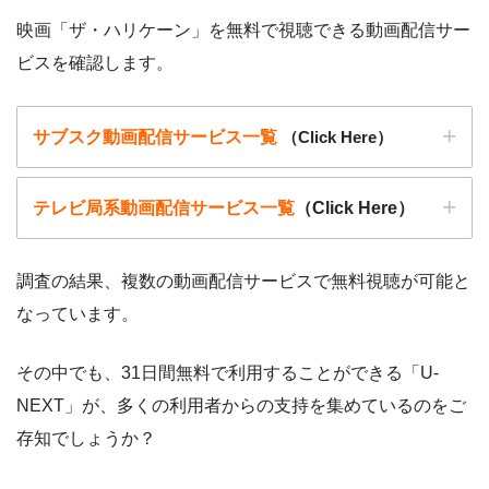
映画「ザ・ハリケーン」を無料で視聴できる動画配信サー
ビスを確認します。
サブスク動画配信サービス一覧
（Click Here）
テレビ局系動画配信サービス一覧
（Click Here）
調査の結果、複数の動画配信サービスで無料視聴が可能と
なっています。
動画配信サービ
・無料期間
配信
初回無料ポイント
ス
・月額料金
その中でも、31日間無料で利用することができる「U-
動画配信サービ
配信
配信期間
過去動画視聴
NEXT」が、多くの利用者からの支持を集めているのをご
ス
・2週間
ー
存知でしょうか？
・0P
・1026円
Hulu
ー
ー
・視聴できません