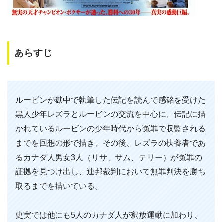
あらすじ
ルービンが獄中で執筆した伝記を読んで感銘を受けた
黒人少年レズラとルービンの交流を中心に、伝記に描
かれているルービンの少年時代から冤罪で収監される
までを回想の形で描き、その後、レズラの扶養者であ
るカナダ人男女3人（リサ、サム、テリー）が冤罪の
証拠を見つけ出し、連邦裁判において無罪判決を勝ち
取るまでを描いている。
史実では他にも5人のカナダ人が釈放運動に加わり、