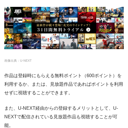
hulu
約50,000本
1026円
14日
・14日間無料
ー
・0P
FODプレミアム
約50,000本
976円
2週間
・1070円
ゲオTV
U-NEXT
約140,000本
2189円
31日
・14日間無料
クランクインビデ
約7,000本
1650円
14日
ー
・3000P
クランクインビ
・1650円
オ
デオ
画像出典：U-NEXT
amazon
約140,000本
約408円
30日
作品は登録時にもらえる無料ポイント（600ポイント）を
DMM
約7,000本
540円
なし
利用するか、または、見放題作品であればポイントを利用
NET FLIX
約10,000本
880円
なし
せずに視聴することができます。
ビデオマーケット
約200,000本
550円
登録月
また、U-NEXT経由からの登録するメリットとして、U-
ビデオパス
約10,000本
618円
30日
NEXTで配信されている見放題作品も視聴することが可
能。