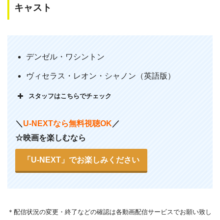
キャスト
『ザ・ハリケーン』鑑賞！
実話に優るものなし。全く予備知識無く
観たお蔭で、このラストまでの展開には
デンゼル・ワシントン
驚かされた。
ヴィセラス・レオン・シャノン（英語版）
ハリケーン冤罪事件を知らないこと自体
を問題だと指摘されたら、それまでだけ
スタッフはこちらでチェック
ど、希望が持てるラストで良かった。
そして、ボブ・デュランの曲も素晴らし
＼
U-NEXTなら無料視聴OK
／
かった。
#dqメモ
☆映画を楽しむなら
— 大門Q太郎（無職透明人間）
「U-NEXT」でお楽しみください
(@dqtarou)
May 8, 2014
＊
配信状況の変更・終了などの確認は各動画配信サービスでお願い致し