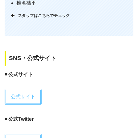
椎名桔平
スタッフはこちらでチェック
SNS・公式サイト
◾️ 公式サイト
公式サイト
◾️ 公式Twitter