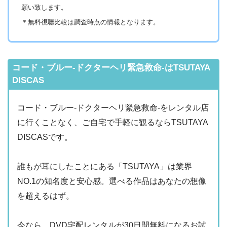
カンテレドーガ
願い致します。
＊無料視聴比較は調査時点の情報となります。
・無料なし
ー
ー
ー
・0P
・視聴できません
・880円~
ytv MyDo
Netflix
コード・ブルー-ドクターヘリ緊急救命-はTSUTAYA
DISCAS
ー
ー
・視聴できません
・30日間
ー
・0P
MBS動画イズム
Amazonプライム・
・550円
コード・ブルー-ドクターヘリ緊急救命-をレンタル店
ビデオ
に行くことなく、ご自宅で手軽に観るならTSUTAYA
ー
ー
・視聴できません
DISCASです。
・2週間
ー
GYAO!
・なし
・1026円
Hulu
誰もが耳にしたことにある「TSUTAYA」は業界
NO.1の知名度と安心感。選べる作品はあなたの想像
・30日間
ー
・1600P
を超えるはず。
・1958円
music.jp
今なら、DVD宅配レンタルが30日間無料になるお試