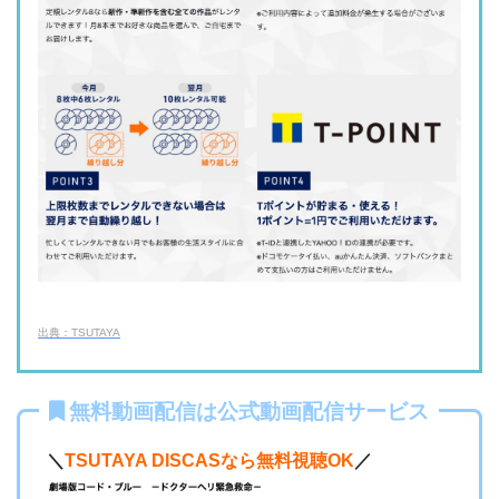
出典：TSUTAYA
無料動画配信は公式動画配信サービス
＼
TSUTAYA DISCASなら無料視聴OK
／