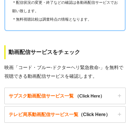
＊
配信状況の変更・終了などの確認は各動画配信サービスでお
願い致します。
＊無料視聴比較は調査時点の情報となります。
動画配信サービスをチェック
映画「コード・ブルー-ドクターヘリ緊急救命-」を無料で
視聴できる動画配信サービスを確認します。
サブスク動画配信サービス一覧
（Click Here）
テレビ局系動画配信サービス一覧
（Click Here）