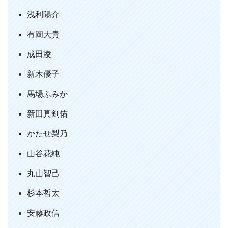
浅利陽介
有岡大貴
感想
成田凌
新木優子
（どうして恋的な方向に行かないの？歯痒い展開です）
この映画の前にも、ドラマ版でもガッキーと山ピーのお互い惹
馬場ふみか
かれている医者同士なのにも、かかわらずまた今回の劇場版で
新田真剣佑
も、何も無く終わってしまう、あっさりした結末がコードブル
ーファンとしてはやはり最後くらい抱擁があったりしても良い
かたせ梨乃
ように思えてしまったです、見ていて何でここで抱きしめたり
山谷花純
しないんよ〜って何度も感じましたね、作品的にはフェリーが
橋にぶつかって煙をあげてるシーンとか、物凄くリアルでした
丸山智己
し、患者達の人生や医者達の葛藤にスポットを当てた作りなっ
ていて、良い作品でした、恋愛模様だけ後プラスなら100点な
杉本哲太
んですけどね。40代女性
安藤政信