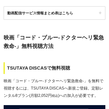
動画配信サービス情報まとめ表はこちら
検索:
映画「コード・ブルー-ドクターヘリ緊急
動画配信サービス
配信動画
月額
無料期間
救命-」無料視聴方法
数
料
music.jp
約180,000本
1958円
30日
TSUTAYA DISCASで無料視聴
ゲオTV
約20,000本
1070円
14日
映画「コード・ブルー-ドクターヘリ緊急救命-」を無料で
dTV
約120,000本
550円
31日
視聴するには、TSUTAYA DISCASへ新規ご登録。定額レ
Paravi
約8,000本
1017円
14日
ンタル8プラン(月額2,052円
)への加入が必要です。
税込
TSUTAYA DISCAS
約24,000本
2417円
30日