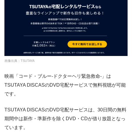
hulu
約50,000本
1026円
14日
FODプレミアム
約50,000本
976円
2週間
U-NEXT
約140,000本
2189円
31日
クランクインビデ
約7,000本
1650円
14日
オ
画像出典：TSUTAYA
amazon
約140,000本
約408円
30日
映画「コード・ブルー-ドクターヘリ緊急救命-」は
DMM
約7,000本
540円
なし
TSUTAYA DISCASのDVD宅配サービスで無料視聴が可能
です。
NET FLIX
約10,000本
880円
なし
ビデオマーケット
約200,000本
550円
登録月
TSUTAYA DISCASのDVD宅配サービスは、30日間の無料
期間中は新作・準新作を除くDVD・CDが借り放題となっ
ビデオパス
約10,000本
618円
30日
ています。