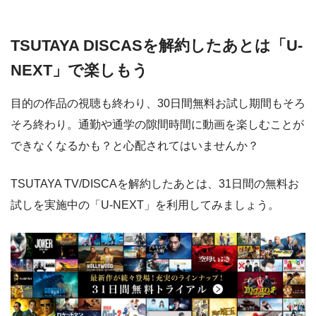
TSUTAYA DISCASを解約したあとは「U-
NEXT」で楽しもう
目的の作品の視聴も終わり、30日間無料お試し期間もそろ
そろ終わり。通勤や通学の隙間時間に動画を楽しむことが
できなくなるかも？と心配されてはいませんか？
TSUTAYA TV/DISCAを解約したあとは、31日間の無料お
試しを実施中の「U-NEXT」を利用してみましょう。