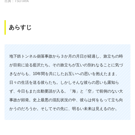
出典：TSUTAYA
あらすじ
地下鉄トンネル崩落事故から３か月の月日が経過し、旅立ちの時
が目前に迫る藍沢たち。その旅立ちが互いの別れなることに気づ
きながらも、10年間を共にしたお互いへの思いを抱えたまま、
日々の生活を送る彼らたち。しかしそんな彼らの思いも露知ら
ず、今日もまた出動要請が入る。「海」と「空」で前例のない大
事故が頻発。史上最悪の混乱状況の中、彼らは何をもって立ち向
かうのだろうか。そしてその先に、明るい未来は見えるのか。