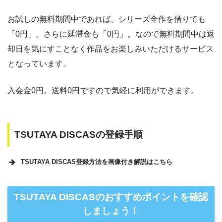
お試しの無料期間中であれば、シリーズ全作を借りても
「0円」。さらに延滞金も「0円」。なので無料期間中は返
却日を気にすことなく作品をお楽しみいただけるサービス
となっています。
入会金0円。送料0円ですので気軽に利用ができます。
TSUTAYA DISCASの登録手順
TSUTAYA DISCAS登録方法を画像付き解説はこちら
TSUTAYA DISCASのおすすめポイントを確認
しましょう！