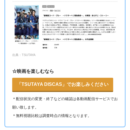
出典：TSUTAYA
出典：
TSUTAYA
☆映画を楽しむなら
「TSUTAYA DISCAS」でお楽しみください
＊
配信状況の変更・終了などの確認は各動画配信サービスでお
願い致します。
＊無料視聴比較は調査時点の情報となります。