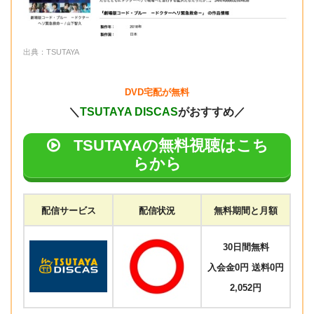
出典：TSUTAYA
DVD宅配が無料
＼
TSUTAYA DISCAS
がおすすめ／
TSUTAYAの無料視聴はこち
らから
配信サービス
配信状況
無料期間と月額
30日間無料
入会金0円 送料0円
2,052円