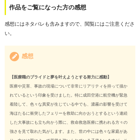
作品をご覧になった方の感想
感想にはネタバレも含みますので、閲覧にはご注意くださ
い。
感想
【医療職のプライドと夢を叶えようとする努力に感動】
医療や災害、事故の現場について非常にリアリティを持って描か
れているという印象を受けました。特に成田空港に航空機が緊急
着陸して、色々な異変が生じている中でも、濃霧の影響を受けて
海ほたるに衝突したフェリーを救助に向かおうとするという連続
した大事故にも立ち向かう際に、救命救急医療に携われる方々の
強さを見て取れた気がします。また、世の中には色々な家庭があ