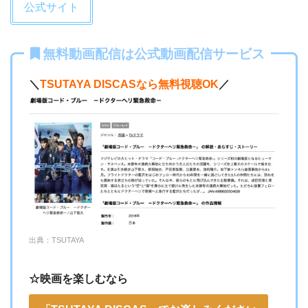
公式サイト
無料動画配信は公式動画配信サービス
＼
TSUTAYA DISCASなら無料視聴OK
／
出典：TSUTAYA
☆映画を楽しむなら