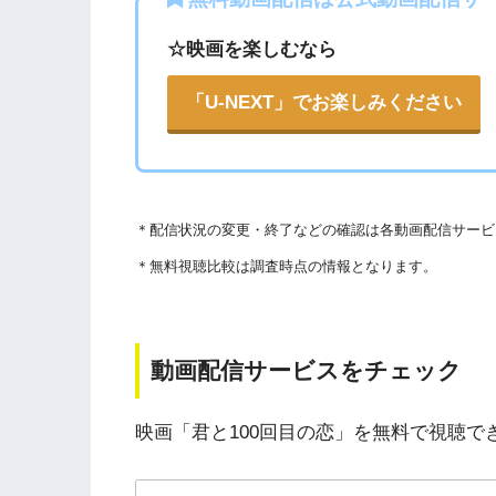
権を侵害している恐れがあります。
▶︎Openload(アクセスブロック中）
☆映画を楽しむなら
法律に触れることはもちろん、フィッシング詐
ります。
▶︎9tsu
「U-NEXT」でお楽しみください
こうした動画共有サイトでの動画の視聴は控え
▶︎Pandora.TV
また、著作権については、保護の・違反に対し
▶︎Dailymotion
WEBサイト参照）
＊
配信状況の変更・終了などの確認は各動画配信サービ
著作物の取り扱いについては注意喚起が「
公益
＊無料視聴比較は調査時点の情報となります。
されています。
以下で紹介する動画配信サイトは安全に作品を視聴
動画配信サービスをチェック
映画「君と100回目の恋」を無料で視聴