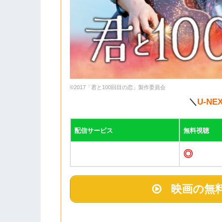
©2017「君と100回目の恋」製作委員会
＼
U-NE
配信サービス
無料視聴
◎
映画の無