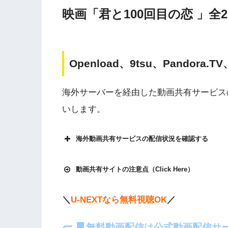
映画「君と100回目の恋 」全
Openload、9tsu、Pandora.
海外サーバーを経由した動画共有サービス
いします。
海外動画共有サービスの配信状況を確認する
動画共有サイトの注意点（Click Here）
＼
U-NEXTなら無料視聴OK
／
Openload
や9tsu、無料ホームシアターなどの
各動画共有サイトを実際に確認する
無料動画配信は公式動画配信サ