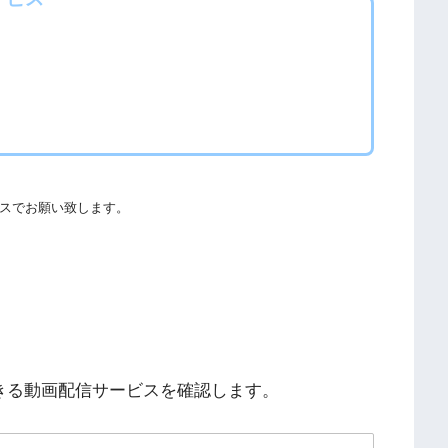
欺やウイルス感染によるスマホ・パソコントラブルの原因とな
る事をおすすめします。
ての厳罰化の法改正がされました。（詳しくは「
文化庁
」
スでお願い致します。
社団法人著作物情報センター
」と「
日本民間放送連盟
」からも
することができます。
できる動画配信サービスを確認します。