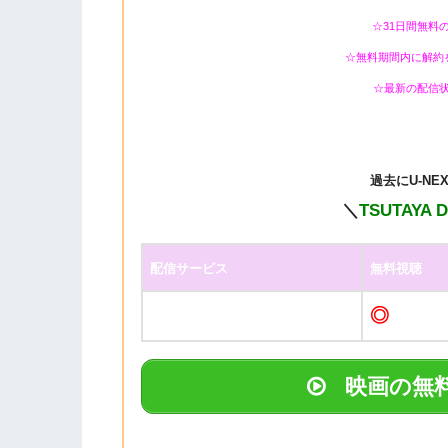
☆31日間無料
☆無料期間内に解約
☆最新の配信
過去に
U-N
＼
TSUTAYA 
配信サービス
無料視聴
◎
映画の無