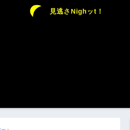
見逃さNighッt！
ジー