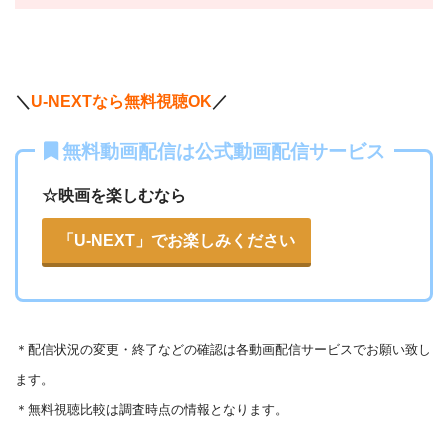
＼
U-NEXTなら無料視聴OK
／
無料動画配信は公式動画配信サービス
☆映画を楽しむなら
「U-NEXT」でお楽しみください
＊
配信状況の変更・終了などの確認は各動画配信サービスでお願い致し
ます。
＊無料視聴比較は調査時点の情報となります。