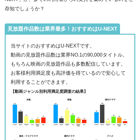
・2週間
ー
存知でしょうか？
・0P
・1026円
Hulu
ー
ー
・視聴できません
Tver
見放題作品数は業界最多！おすすめはU-NEXT
・2週間
ー
・最大900P
・976円
当サイトのおすすめはU-NEXTです。
FODプレミアム
ー
ー
・視聴できません
動画の見放題作品数は業界NO.1の90,000タイトル。
日テレTADA
もちろん映画の見放題作品も多数配信しています。
・2週間
ー
・0P
お客様利用満足度も高評価を得ているので安心して
・1017円
Paravi
ー
ー
利用することができます。
・視聴できません
TBS FREE
【動画ジャンル別利用満足度調査の結果】
・31日間
ー
・1000P
NHKオンデマン
・2189円
ー
ー
ド
・視聴できません
テレ朝動画
・31日間
◎
・600P
・2189円