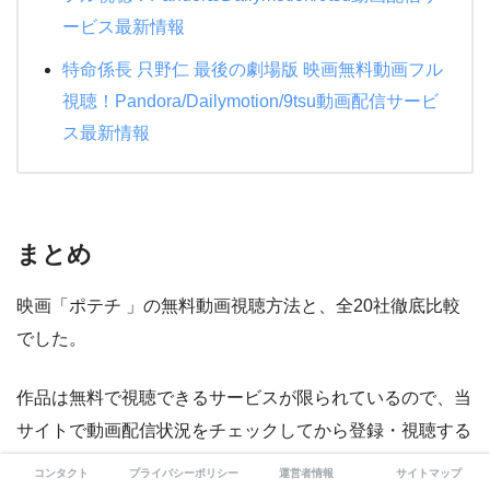
ービス最新情報
特命係長 只野仁 最後の劇場版 映画無料動画フル
視聴！Pandora/Dailymotion/9tsu動画配信サービ
ス最新情報
まとめ
映画「ポテチ 」の無料動画視聴方法と、全20社徹底比較
でした。
作品は無料で視聴できるサービスが限られているので、当
サイトで動画配信状況をチェックしてから登録・視聴する
事をおすすめします。
コンタクト
プライバシーポリシー
運営者情報
サイトマップ