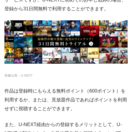
・ポイント翌月還元
△
・0P
登録から31日間無料で利用することができます。
・通年無料
TSUTAYA DISCAS
約24,000本
2417円
30日
DMM 動画
hulu
約50,000本
1026円
14日
・14日間無料
ー
・0P
FODプレミアム
約50,000本
976円
2週間
・1070円
ゲオTV
U-NEXT
約140,000本
2189円
31日
・14日間無料
クランクインビデ
約7,000本
1650円
14日
ー
・3000P
クランクインビ
・1650円
オ
画像出典：U-NEXT
デオ
amazon
約140,000本
約408円
30日
作品は登録時にもらえる無料ポイント（600ポイント）を
利用するか、または、見放題作品であればポイントを利用
DMM
約7,000本
540円
なし
せずに視聴することができます。
NET FLIX
約10,000本
880円
なし
また、U-NEXT経由からの登録するメリットとして、U-
ビデオマーケット
約200,000本
550円
登録月