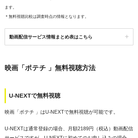
・30日間
△
・0P
ます。
ー
ー
・視聴できません
Amazonプライム・
・550円
MBS動画イズム
＊無料視聴比較は調査時点の情報となります。
ビデオ
動画配信サービス情報まとめ表はこちら
ー
ー
・30日間
・視聴できません
◎
・0P
GYAO!
TSUTAYA DISC
・2052円
検索:
AS
映画「ポテチ 」無料視聴方法
動画配信サービス
配信動画
月額
無料期間
・30日間
◎
・1600P
数
料
・1958円
music.jp
U-NEXTで無料視聴
music.jp
約180,000本
1958円
30日
・登録月無料
ゲオTV
約20,000本
1070円
14日
◎
映画「ポテチ 」はU-NEXTで無料視聴が可能です。
・550P
ビデオマーケッ
・550円
ト
dTV
約120,000本
550円
31日
U-NEXTは通常登録の場合、月額2189円（税込）動画配信
Paravi
約8,000本
1017円
14日
サービスですが、U-NEXTに初めてのお申し込みの場合、