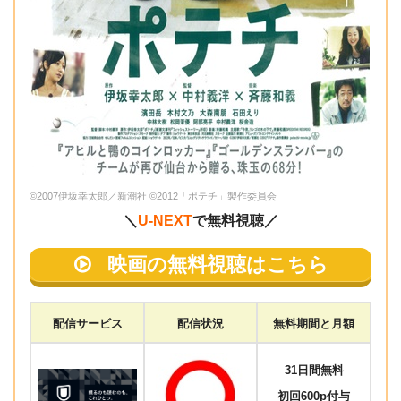
©2007伊坂幸太郎／新潮社 ©2012「ポテチ」製作委員会
＼
U-NEXT
で無料視聴／
映画の無料視聴はこちら
配信サービス
配信状況
無料期間と月額
31日間無料
初回600p付与