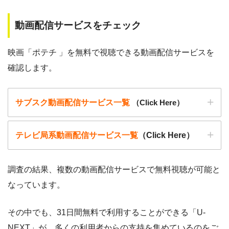
動画配信サービスをチェック
映画「ポテチ 」を無料で視聴できる動画配信サービスを
確認します。
サブスク動画配信サービス一覧
（Click Here）
テレビ局系動画配信サービス一覧
（Click Here）
調査の結果、複数の動画配信サービスで無料視聴が可能と
なっています。
動画配信サービ
・無料期間
配信
初回無料ポイント
ス
・月額料金
その中でも、31日間無料で利用することができる「U-
動画配信サービ
配信
配信期間
過去動画視聴
NEXT」が、多くの利用者からの支持を集めているのをご
ス