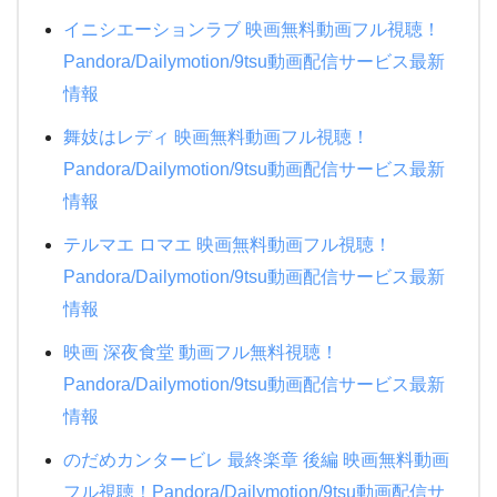
イニシエーションラブ 映画無料動画フル視聴！
Pandora/Dailymotion/9tsu動画配信サービス最新
情報
舞妓はレディ 映画無料動画フル視聴！
Pandora/Dailymotion/9tsu動画配信サービス最新
情報
テルマエ ロマエ 映画無料動画フル視聴！
Pandora/Dailymotion/9tsu動画配信サービス最新
情報
映画 深夜食堂 動画フル無料視聴！
Pandora/Dailymotion/9tsu動画配信サービス最新
情報
のだめカンタービレ 最終楽章 後編 映画無料動画
フル視聴！Pandora/Dailymotion/9tsu動画配信サ