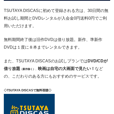
TSUTAYA DISCASに初めて登録される方は、30日間の無
料お試し期間とDVDレンタルが入会金0円送料0円でご利
用いただけます。
無料期間終了後は旧作DVDは借り放題。新作、準新作
DVDは１度に８本までレンタルできます。
また、TSUTAYA DISCASのお試しプランでは
DVD/CDが
借り放題
映画は自宅の大画面で見たい！
など
（新作除く）
。
の、こだわりのある方にもおすすめのサービスです。
◇TSUTAYA DISCASで無料視聴◇