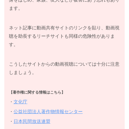
ます。
ネット記事に動画共有サイトのリンクを貼り、動画視
聴を助長するリーチサイトも同様の危険性がありま
す。
こうしたサイトからの動画視聴については十分に注意
しましょう。
【著作権に関する情報はこちら】
・
文化庁
・
公益社団法人著作物情報センター
・
日本民間放送連盟