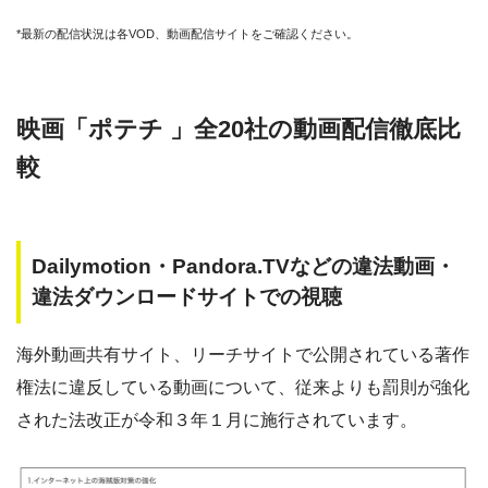
*最新の配信状況は各VOD、動画配信サイトをご確認ください。
映画「ポテチ 」全20社の動画配信徹底比
較
Dailymotion・Pandora.TVなどの違法動画・
違法ダウンロードサイトでの視聴
海外動画共有サイト、リーチサイトで公開されている著作
権法に違反している動画について、従来よりも罰則が強化
された法改正が令和３年１月に施行されています。