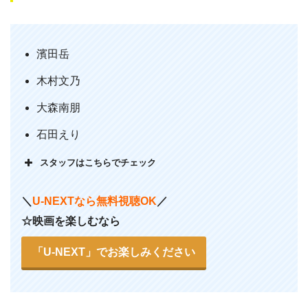
【映画日誌】23本目『ポテチ』
Yahoo映画のレビューが異常に高評価だ
し「（ふん！こんなもの、低予算なのに
濱田岳
頑張ってて偉い、程度のもんだろ！）」
木村文乃
って感じで鑑賞。いやこれ本当に素晴ら
しい映画だわ。70分もないからサクッと
大森南朋
観られるし木村文乃かわい過ぎる。上映
石田えり
館少な過ぎるけど傑作だわ。
スタッフはこちらでチェック
— takaneet (@takaneet)
June 13, 2012
＼
U-NEXTなら無料視聴OK
／
☆映画を楽しむなら
「U-NEXT」でお楽しみください