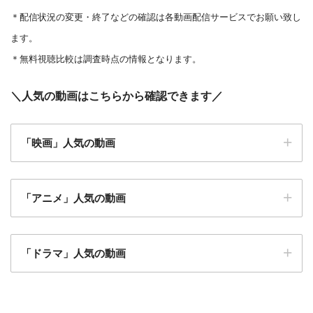
映画『ポテチ』鑑賞、『アヒルと鴨のコ
＊
配信状況の変更・終了などの確認は各動画配信サービスでお願い致し
インロッカー』『ゴールデンスランバ
ます。
ー』のチームで作った仙台オールロケの
＊無料視聴比較は調査時点の情報となります。
映画。空き巣、プロ野球の別々の人生を
歩む同じ生年月日の２人の以外な接点が
＼
人気の動画はこちらから確認できます
／
生み出す ほっこり感。心が暖まる作品
でした。是非！⇒以外なエキストラ出演
者は見つからず…f^_^;
「映画」人気の動画
— ともやん(Tomoya/ともまん)
(@tomoya_one_love)
October 27, 2012
「アニメ」人気の動画
仮面ライダーアギト PROJECT G4
アベンジャーズ
「ドラマ」人気の動画
忍者戦隊カクレンジャー
魔女の宅急便
闇金ウシジマくん ザファイナル
モンスターズインク
マスカレードホテル
僕のヒーローアカデミア THE MOVIE ヒーローズラ