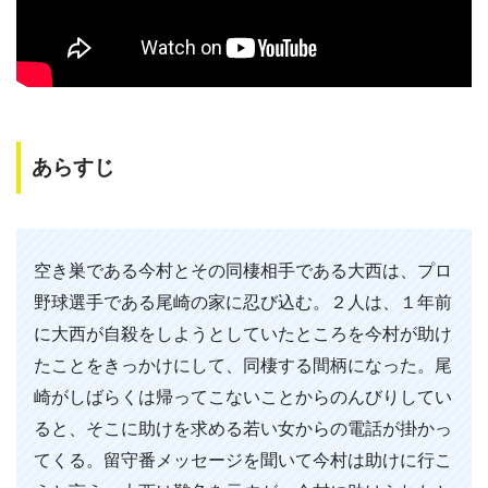
あらすじ
空き巣である今村とその同棲相手である大西は、プロ
野球選手である尾崎の家に忍び込む。２人は、１年前
に大西が自殺をしようとしていたところを今村が助け
たことをきっかけにして、同棲する間柄になった。尾
崎がしばらくは帰ってこないことからのんびりしてい
ると、そこに助けを求める若い女からの電話が掛かっ
てくる。留守番メッセージを聞いて今村は助けに行こ