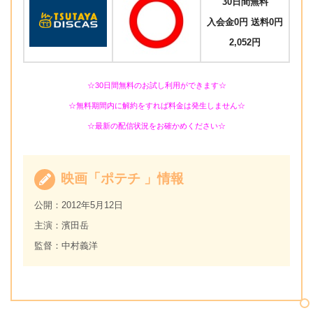
30日間無料
入会金0円 送料0円
2,052円
☆30日間無料のお試し利用ができます☆
☆無料期間内に解約をすれば料金は発生しません☆
☆最新の配信状況をお確かめください☆
映画「ポテチ 」情報
公開：2012年5月12日
主演：濱田岳
監督：中村義洋