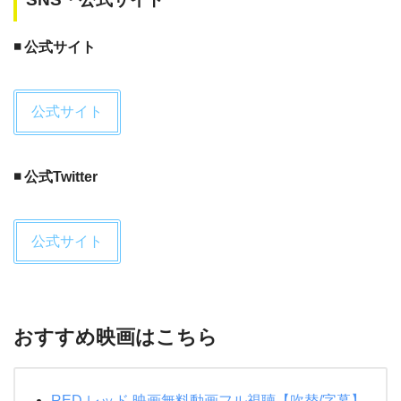
◾️ 公式サイト
#いいねでおすすめ映画発表
公式サイト
2.イケメン映画
「セブンティーン・アゲイン」
◾️ 公式Twitter
ザックが超絶ウルトライケメンな映画。
このザックがイケメンでないなら何だと
言うんだ！！！
公式サイト
BTTF的な面白さもあるし、ストーリー
もものすごく良い！感動も出来る！そし
て当時の感想に、ザックに惚れた。と書
おすすめ映画はこちら
いてある✨
pic.twitter.com/GQpC1koG88
— 絽貴 (@IKOL4021)
March 25, 2019
RED レッド 映画無料動画フル視聴【吹替/字幕】