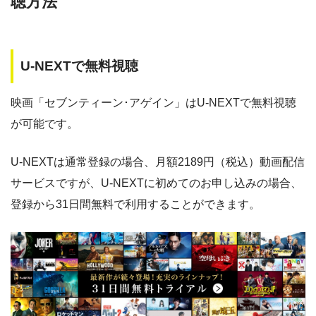
聴方法
AS
・30日間
◎
・1600P
U-NEXTで無料視聴
・1958円
music.jp
映画「セブンティーン･アゲイン」はU-NEXTで無料視聴
が可能です。
・登録月無料
◎
・550P
ビデオマーケッ
・550円
ト
U-NEXTは通常登録の場合、月額2189円（税込）動画配信
サービスですが、U-NEXTに初めてのお申し込みの場合、
・ポイント翌月還元
登録から31日間無料で利用することができます。
△
・0P
・通年無料
DMM 動画
・14日間無料
ー
・0P
・1070円
ゲオTV