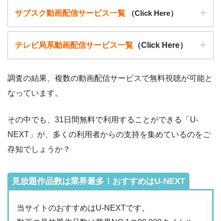
▶︎9tsu
サブスク動画配信サービス一覧
（Click Here）
こうした動画共有サイトでの動画の視聴は控える事をおすす
めします。
▶︎Pandora.TV
テレビ局系動画配信サービス一覧
（Click Here）
また、著作権については、保護の・違反に対しての厳罰化の
▶︎Dailymotion
法改正がされました。（詳しくは「
文化庁
」WEBサイト参
照）
調査の結果、複数の動画配信サービスで無料視聴が可能と
著作物の取り扱いについては注意喚起が「
公益社団法人著作
なっています。
動画配信サービ
・無料期間
物情報センター
」と「
日本民間放送連盟
」からもされていま
配信
初回無料ポイント
ス
・月額料金
その中でも、31日間無料で利用することができる「U-
す。
動画配信サービ
配信
配信期間
過去動画視聴
NEXT」が、多くの利用者からの支持を集めているのをご
ス
以下で紹介する動画配信サイトは安全に作品を視聴することがで
・2週間
ー
存知でしょうか？
・0P
きます。
・1026円
Hulu
ー
ー
・視聴できません
Tver
見放題作品数は業界最多！おすすめはU-NEXT
・31日間
ー
・最大900P
・2189円
当サイトのおすすめはU-NEXTです。
FODプレミアム
ー
ー
・視聴できません