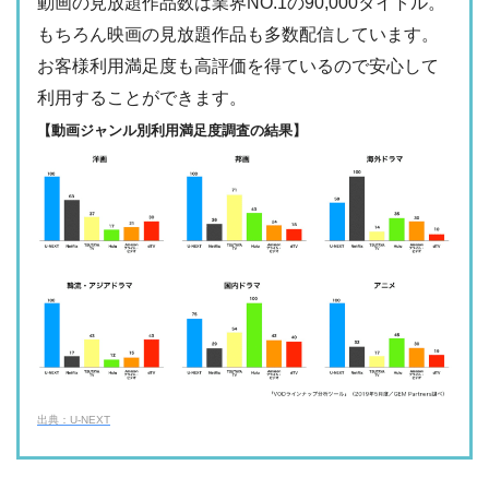
動画の見放題作品数は業界NO.1の90,000タイトル。
日テレTADA
もちろん映画の見放題作品も多数配信しています。
・2週間
ー
・0P
お客様利用満足度も高評価を得ているので安心して
・1017円
Paravi
ー
ー
利用することができます。
・視聴できません
TBS FREE
【動画ジャンル別利用満足度調査の結果】
・31日間
ー
・1000P
NHKオンデマン
・2189円
ー
ー
ド
・視聴できません
テレ朝動画
・31日間
◎
・600P
・2189円
ー
ー
U-NEXT
・視聴できません
ネットもテレ東
・30日間
ー
・540P
ー
ー
・618円
・視聴できません
TELASA
FOD見逃し無料
出典：U-NEXT
・2週間
ー
ー
ー
・視聴できません
・0P