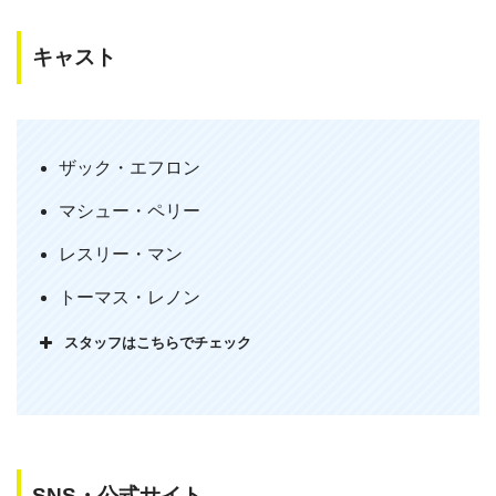
キャスト
映画 セブンティーン・アゲイン 鑑賞。
何も上手くいかないおっさんが17歳に若
ザック・エフロン
返る。そこから始まる青春ムービー。設
定が面白い。主人公には元嫁と娘と息子
マシュー・ペリー
がいて元嫁とは年齢が離れてしまうが娘
レスリー・マン
と息子と同じ年の青年になるからその時
の父と子のやりとりが最高。これはおす
トーマス・レノン
すめ！
pic.twitter.com/Dvf5BmaH8g
スタッフはこちらでチェック
— れい (@LOlrWxjS0rqyeYM)
February
11, 2020
SNS・公式サイト