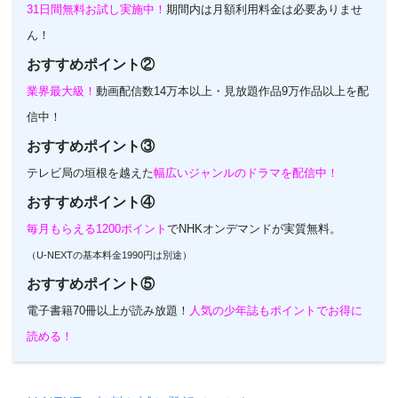
31日間無料お試し実施中！
期間内は月額利用料金は必要ありませ
ん！
おすすめポイント②
業界最大級！
動画配信数14万本以上・見放題作品9万作品以上を配
信中！
おすすめポイント③
テレビ局の垣根を越えた
幅広いジャンルのドラマを配信中！
おすすめポイント④
毎月もらえる1200ポイント
でNHKオンデマンドが実質無料。
（U-NEXTの基本料金1990円は別途）
おすすめポイント⑤
電子書籍70冊以上が読み放題！
人気の少年誌もポイントでお得に
読める！