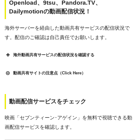
Openload、9tsu、Pandora.TV、
Dailymotionの動画配信状況！
海外サーバーを経由した動画共有サービスの配信状況で
す。配信のご確認は自己責任でお願いします。
海外動画共有サービスの配信状況を確認する
動画共有サイトの注意点（Click Here）
動画配信サービスをチェック
Openload
や9tsu、無料ホームシアターなどの海外動画共有サ
イトで配信されている動画は、著作権法や象徴権を侵害して
映画「セブンティーン･アゲイン」を無料で視聴できる動
各動画共有サイトを実際に確認する
いる恐れがあります。
画配信サービスを確認します。
法律に触れることはもちろん、フィッシング詐欺やウイルス
▶︎Openload(アクセスブロック中）
感染によるスマホ・パソコントラブルの原因となります。