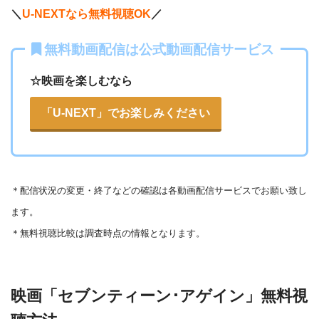
ABCテレビ
・1056円
AbemaTV
＼
U-NEXTなら無料視聴OK
／
ー
ー
・視聴できません
無料動画配信は公式動画配信サービス
テレビ大阪
・31日間
△
・0P
・550円
dTV
☆映画を楽しむなら
ー
ー
・視聴できません
カンテレドーガ
「U-NEXT」でお楽しみください
・無料なし
ー
・0P
・880円~
Netflix
ー
ー
・視聴できません
ytv MyDo
＊
配信状況の変更・終了などの確認は各動画配信サービスでお願い致し
・30日間
△
・0P
ます。
ー
ー
・視聴できません
Amazonプライム・
・550円
MBS動画イズム
＊無料視聴比較は調査時点の情報となります。
ビデオ
ー
ー
・30日間
・視聴できません
映画「セブンティーン･アゲイン」無料視
◎
・0P
GYAO!
TSUTAYA DISC
・2052円