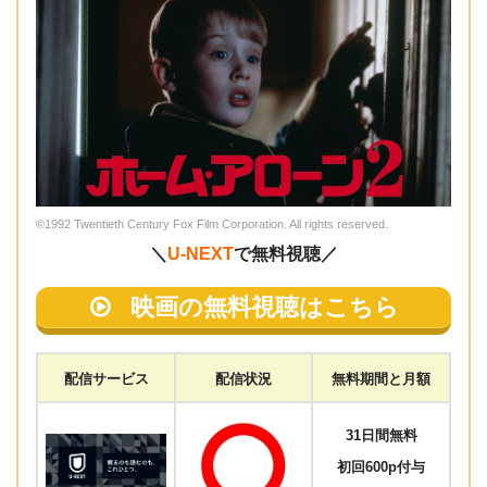
©1992 Twentieth Century Fox Film Corporation. All rights reserved.
＼
U-NEXT
で無料視聴／
映画の無料視聴はこちら
配信サービス
配信状況
無料期間と月額
31日間無料
初回600p付与