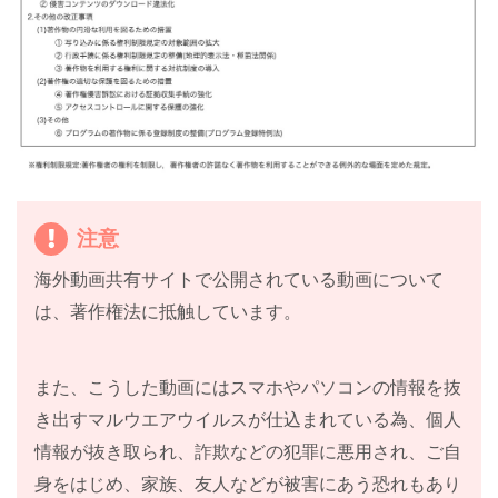
注意
海外動画共有サイトで公開されている動画について
は、著作権法に抵触しています。
また、こうした動画にはスマホやパソコンの情報を抜
き出すマルウエアウイルスが仕込まれている為、個人
情報が抜き取られ、詐欺などの犯罪に悪用され、ご自
身をはじめ、家族、友人などが被害にあう恐れもあり