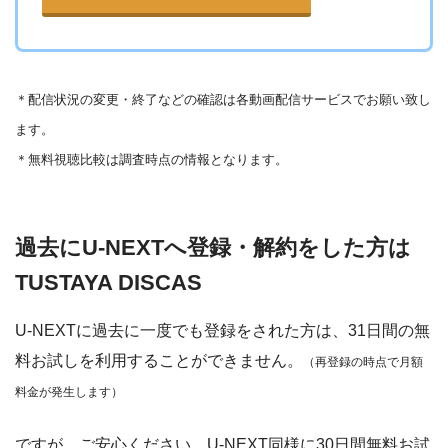
＊
配信状況の変更・終了などの確認は各動画配信サービスでお願い致し
ます。
＊無料視聴比較は調査時点の情報となります。
過去にU-NEXTへ登録・解約をした方は
TUSTAYA DISCAS
U-NEXTに過去に一度でも登録をされた方は、31日間の無
料お試しを利用することができません。
（再登録の時点で月額
料金が発生します）
ですが、ご安心ください。U-NEXT同様に30日間無料お試