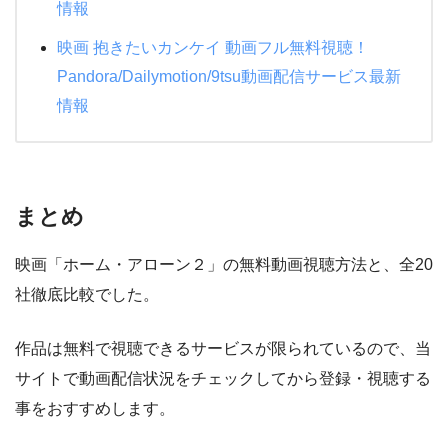
情報
映画 抱きたいカンケイ 動画フル無料視聴！
Pandora/Dailymotion/9tsu動画配信サービス最新
情報
まとめ
映画「ホーム・アローン２」の無料動画視聴方法と、全20
社徹底比較でした。
作品は無料で視聴できるサービスが限られているので、当
サイトで動画配信状況をチェックしてから登録・視聴する
事をおすすめします。