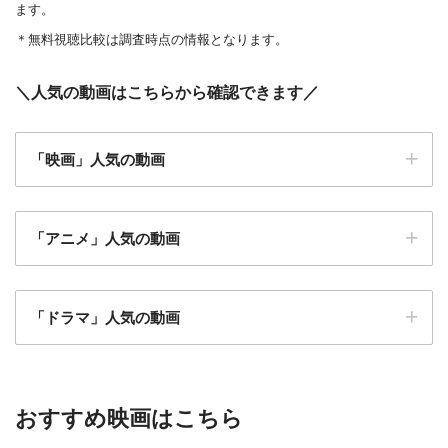
ます。
＊無料視聴比較は調査時点の情報となります。
＼
人気の動画はこちらから確認できます
／
「映画」人気の動画
「アニメ」人気の動画
仮面ライダーアギト PROJECT G4
アベンジャーズ
「ドラマ」人気の動画
忍者戦隊カクレンジャー
魔女の宅急便
闇金ウシジマくん ザファイナル
モンスターズインク
マスカレードホテル
僕のヒーローアカデミア THE MOVIE ヒーローズラ
プライド
おすすめ映画はこちら
イジング
特捜戦隊デカレンジャー 10 YEARS AFTER
地獄先生ぬ～べ～