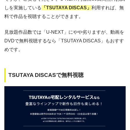
しを実施している
「TSUTAYA DISCAS」
利用すれば、無
料で作品を視聴することができます。
見放題作品数では「U-NEXT」にやや劣りますが、動画を
DVDで無料視聴するなら「TSUTAYA DISCAS」もおすす
めです。
TSUTAYA DISCASで無料視聴