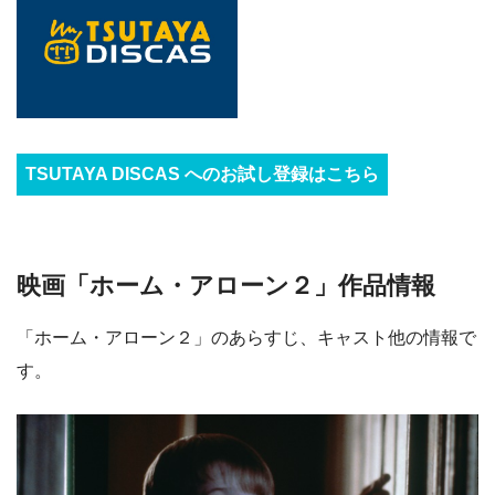
TSUTAYA DISCAS へのお試し登録はこちら
映画「ホーム・アローン２」作品情報
「ホーム・アローン２」のあらすじ、キャスト他の情報で
す。