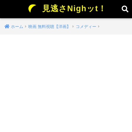
見逃さNighッt！
ホーム
映画 無料視聴【洋画】
コメディー