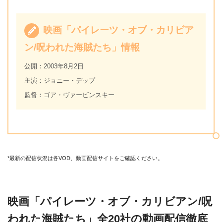
映画「パイレーツ・オブ・カリビア
ン/呪われた海賊たち」情報
公開：2003年8月2日
主演：ジョニー・デップ
監督：ゴア・ヴァービンスキー
*最新の配信状況は各VOD、動画配信サイトをご確認ください。
映画「パイレーツ・オブ・カリビアン/呪
われた海賊たち」全20社の動画配信徹底