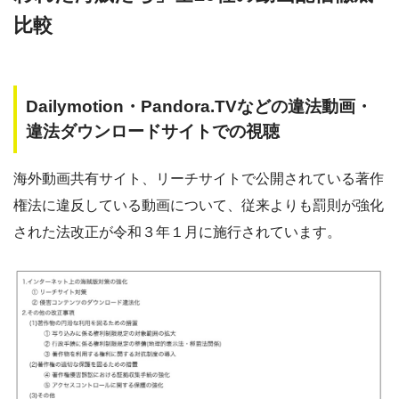
比較
Dailymotion・Pandora.TVなどの違法動画・
違法ダウンロードサイトでの視聴
海外動画共有サイト、リーチサイトで公開されている著作
権法に違反している動画について、従来よりも罰則が強化
された法改正が令和３年１月に施行されています。