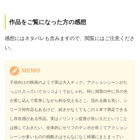
作品をご覧になった方の感想
感想にはネタバレも含みますので、閲覧にはご注意くださ
い。
MEMO
子供向けの映画のようで実は大人チック。アクションシーンがた
っぷり入っていてカッコよくておしゃれ。特に洞窟の中に月の光
が差し込んで変身しながら剣を交えるとこ。流れる曲も良い。シ
リーズ何作品もあるけど、続きがなくてもこの１本で満足できる
し存在感がある作品。実はノリントン提督が良い人だということ
は推しておきたい。全体的にセリフのテンポが良くてアクション
シーンが多いものの残酷さはそんなになく綺麗にまとまってい