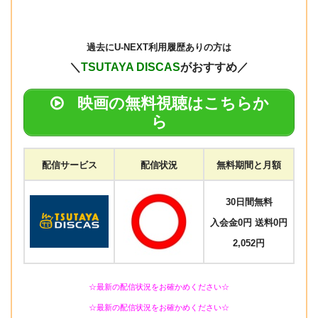
過去に
U-NEXT利用履歴ありの方は
＼
TSUTAYA DISCAS
がおすすめ／
映画の無料視聴はこちらか
ら
配信サービス
配信状況
無料期間と月額
30日間無料
入会金0円 送料0円
2,052円
☆最新の配信状況をお確かめください☆
☆最新の配信状況をお確かめください☆