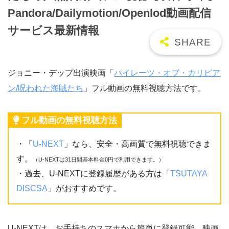
Pandora/Dailymotion/Openlod動画配信
サービス最新情報
ジョニー・デップ出演映画「
パイレーツ・オブ・カリビア
ン/呪われた海賊たち
」フル動画の無料視聴方法です。
フル動画の無料視聴方法
・「
U-NEXT
」なら、安全・高画質で無料視聴できま
す。
（U-NEXTは31日間基本料金0円で利用できます。）
・過去、U-NEXTに登録履歴がある方は「
TSUTAYA
DISCSA
」がおすすめです。
U-NEXTは、お手持ちのスマホから簡単に登録可能。映画