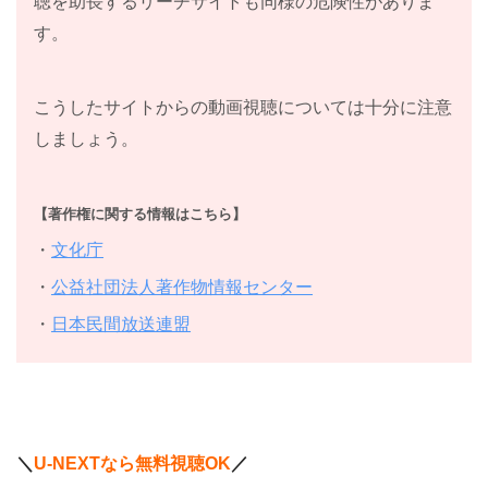
聴を助長するリーチサイトも同様の危険性がありま
す。
こうしたサイトからの動画視聴については十分に注意
しましょう。
【著作権に関する情報はこちら】
・
文化庁
・
公益社団法人著作物情報センター
・
日本民間放送連盟
＼
U-NEXTなら無料視聴OK
／