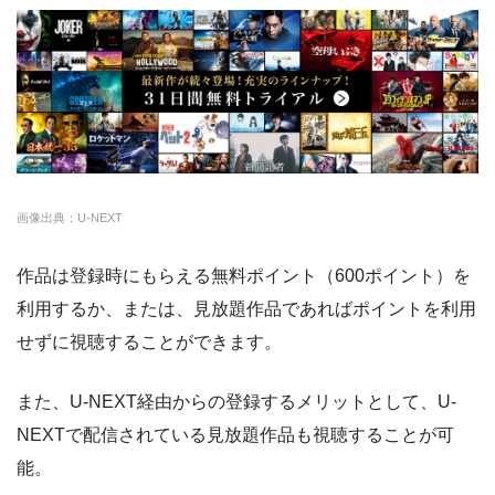
FODプレミアム
約50,000本
976円
2週間
・1070円
ゲオTV
U-NEXT
約140,000本
2189円
31日
・14日間無料
クランクインビデ
約7,000本
1650円
14日
◎
・3000P
クランクインビ
・1650円
オ
デオ
amazon
約140,000本
約408円
30日
画像出典：U-NEXT
DMM
約7,000本
540円
なし
作品は登録時にもらえる無料ポイント（600ポイント）を
NET FLIX
約10,000本
880円
なし
利用するか、または、見放題作品であればポイントを利用
ビデオマーケット
約200,000本
550円
登録月
せずに視聴することができます。
ビデオパス
約10,000本
618円
30日
また、U-NEXT経由からの登録するメリットとして、U-
NEXTで配信されている見放題作品も視聴することが可
能。