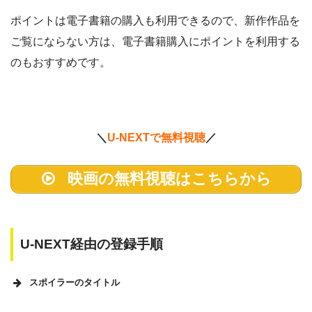
ポイントは電子書籍の購入も利用できるので、新作作品を
ご覧にならない方は、電子書籍購入にポイントを利用する
のもおすすめです。
＼
U-NEXTで無料視聴
／
映画の無料視聴はこちらから
U-NEXT経由の登録手順
スポイラーのタイトル
U-NEXTのホームページ