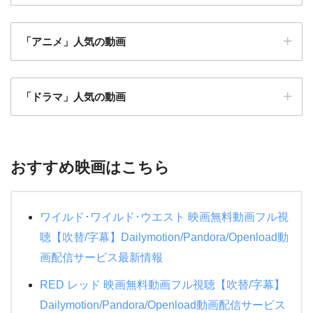
「アニメ」人気の動画
仮面ライダーアギト PROJECT G4
アベンジャーズ
「ドラマ」人気の動画
忍者戦隊カクレンジャー
魔女の宅急便
闇金ウシジマくん ザファイナル
モンスターズインク
マスカレードホテル
僕のヒーローアカデミア THE MOVIE ヒーローズラ
プライド
おすすめ映画はこちら
イジング
特捜戦隊デカレンジャー 10 YEARS AFTER
地獄先生ぬ～べ～
耳をすませば
メジャーリーグ
水球ヤンキース
ワイルド･ワイルド･ウエスト 映画無料動画フル視
もののけ姫
メジャーリーグ２
絶対零度シーズン4
聴【吹替/字幕】Dailymotion/Pandora/Openload動
天空の城ラピュタ
ハリーポッターと賢者の石
画配信サービス最新情報
ＰＵ－ＰＵ－ＰＵ－
機動戦士ガンダムNT
ハリーポッターと炎のゴブレット
RED レッド 映画無料動画フル視聴【吹替/字幕】
教場
アナと雪の女王２
ミュージアム
Dailymotion/Pandora/Openload動画配信サービス
24時間TV 2015 ドラマSP 母さん、俺は大丈夫