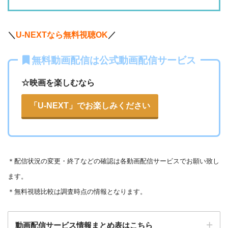
・2週間
ー
ー
ー
・視聴できません
・0P
ABCテレビ
・1056円
AbemaTV
＼
U-NEXTなら無料視聴OK
／
ー
ー
・視聴できません
無料動画配信は公式動画配信サービス
テレビ大阪
・31日間
△
・0P
・550円
dTV
☆映画を楽しむなら
ー
ー
・視聴できません
カンテレドーガ
「U-NEXT」でお楽しみください
・無料なし
ー
・0P
・880円~
Netflix
ー
ー
・視聴できません
ytv MyDo
＊
配信状況の変更・終了などの確認は各動画配信サービスでお願い致し
・30日間
△
・0P
ます。
ー
ー
・視聴できません
Amazonプライム・
・550円
MBS動画イズム
＊無料視聴比較は調査時点の情報となります。
ビデオ
動画配信サービス情報まとめ表はこちら