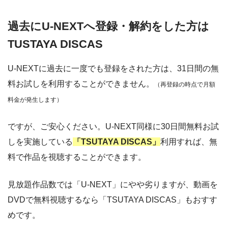
過去にU-NEXTへ登録・解約をした方は
TUSTAYA DISCAS
U-NEXTに過去に一度でも登録をされた方は、31日間の無
料お試しを利用することができません。
（再登録の時点で月額
料金が発生します）
ですが、ご安心ください。U-NEXT同様に30日間無料お試
しを実施している
「TSUTAYA DISCAS」
利用すれば、無
料で作品を視聴することができます。
見放題作品数では「U-NEXT」にやや劣りますが、動画を
DVDで無料視聴するなら「TSUTAYA DISCAS」もおすす
めです。