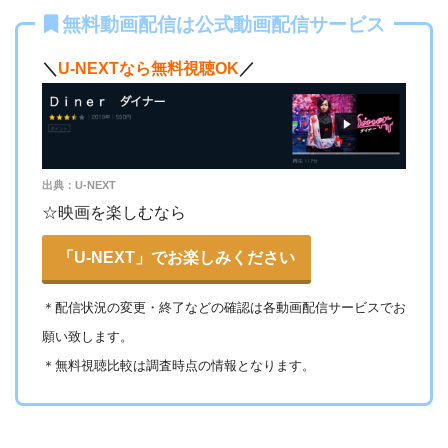
ー
・視聴できません
・0P
ABCテレビ
無料動画配信は公式動画配信サービス
・1056円
AbemaTV
＼
U-NEXTなら無料視聴OK
／
ー
ー
・視聴できません
テレビ大阪
・31日間
△
・0P
・550円
dTV
ー
ー
・視聴できません
カンテレドーガ
出典：U-NEXT
・無料なし
ー
・0P
☆映画を楽しむなら
・880円~
Netflix
ー
ー
・視聴できません
ytv MyDo
「U-NEXT」でお楽しみください
・30日間
△
＊
配信状況の変更・終了などの確認は各動画配信サービスでお
・0P
ー
ー
・視聴できません
Amazonプライム・
・550円
願い致します。
MBS動画イズム
ビデオ
＊無料視聴比較は調査時点の情報となります。
ー
ー
・30日間
・視聴できません
◎
・0P
GYAO!
TSUTAYA DISC
・2052円