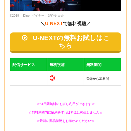
©2019 「Diner ダイナー」製作委員会
＼
U-NEXT
で無料視聴／
U-NEXTの無料お試しはこ
ちら
配信サービス
無料視聴
無料期間
◎
登録から31日間
☆31日間無料のお試し利用ができます☆
☆無料期間内に解約をすれば料金は発生しません☆
☆最新の配信状況をお確かめください☆