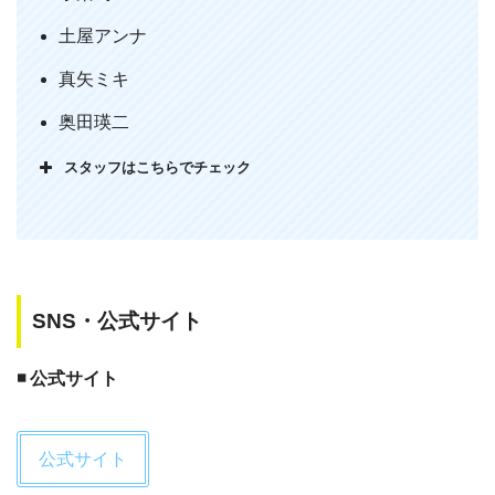
竜也は、ファンもそうでもない人も、両方が求め
る藤原竜也を理解した上でこの役を演じたのでは
土屋アンナ
と思える程藤原竜也😂藤原竜也が藤原竜也を凌駕
真矢ミキ
した😁ハリウッド的トンデモ展開も嫌いじゃなく
意外とスルメ🎞❓
pic.twitter.com/5siv8IfHnS
奥田瑛二
— Tommmy (@Tommmy0825)
July 22, 2019
スタッフはこちらでチェック
SNS・公式サイト
◾️ 公式サイト
公式サイト