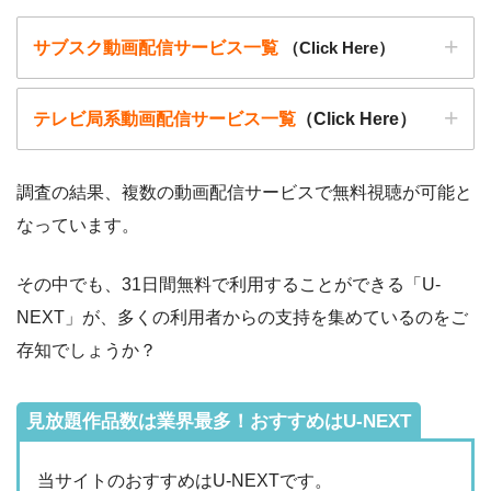
各動画共有サイトを実際に確認する
サブスク動画配信サービス一覧
（Click Here）
▶︎Openload(アクセスブロック中）
▶︎
無料ホームシアター
テレビ局系動画配信サービス一覧
（Click Here）
▶︎
Pandora.TV
調査の結果、複数の動画配信サービスで無料視聴が可能と
▶︎
Dailymotion
なっています。
動画配信サービ
・無料期間
配信
初回無料ポイント
ス
・月額料金
その中でも、31日間無料で利用することができる「U-
動画配信サービ
配信
配信期間
過去動画視聴
NEXT」が、多くの利用者からの支持を集めているのをご
ス
・2週間
ー
存知でしょうか？
・0P
・1026円
Hulu
ー
ー
・視聴できません
Tver
見放題作品数は業界最多！おすすめはU-NEXT
・31日間
ー
・最大900P
・2189円
当サイトのおすすめはU-NEXTです。
FODプレミアム
ー
ー
・視聴できません