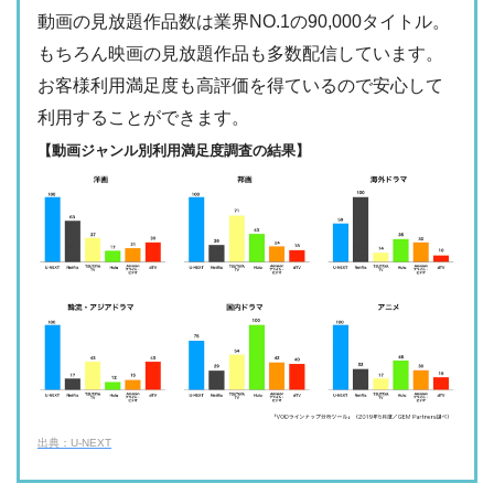
動画の見放題作品数は業界NO.1の90,000タイトル。
日テレTADA
もちろん映画の見放題作品も多数配信しています。
・2週間
△
・0P
お客様利用満足度も高評価を得ているので安心して
・1017円
Paravi
ー
ー
利用することができます。
・視聴できません
TBS FREE
【動画ジャンル別利用満足度調査の結果】
・31日間
ー
・1000P
NHKオンデマン
・2189円
ー
ー
ド
・視聴できません
テレ朝動画
・31日間
◎
・600P
・2189円
ー
ー
U-NEXT
・視聴できません
ネットもテレ東
・30日間
◎
・540P
ー
ー
・618円
・視聴できません
TELASA
FOD見逃し無料
出典：U-NEXT
・2週間
ー
ー