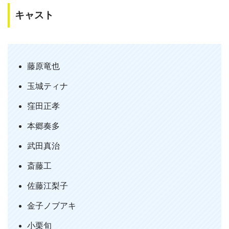
キャスト
『Diner ダイナー』鑑賞。殺し屋専用のダイナーを
舞台にした蜷川実花監督作品。玉城ティナの玉城
ティナによる玉城ティナのための一本。主演・藤
原竜也の演技が他の役者に食われている映画は極
藤原竜也
めて異例。『レオン』と『マトリックス』を愛す
るボンクラ中学生の頭ン中みたいな世界観もいい
玉城ティナ
じゃんね。
pic.twitter.com/wNL0Lb0v90
窪田正孝
— だよしぃ (@purity_hair)
July 6, 2019
本郷奏多
武田真治
斎藤工
MEMO
佐藤江梨子
金子ノブアキ
#Diner
鑑賞し3日経過した今も尚蜷川実花レッド
が、サブリミナル的に私の脳を襲う。今回の藤原
小栗旬