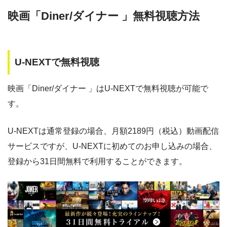
AS
映画「Diner/ダイナー 」無料視聴方法
・30日間
◎
・1600P
・1958円
music.jp
U-NEXTで無料視聴
映画「Diner/ダイナー 」はU-NEXTで無料視聴が可能で
・登録月無料
◎
す。
・550P
ビデオマーケッ
・550円
ト
U-NEXTは通常登録の場合、月額2189円（税込）動画配信
サービスですが、U-NEXTに初めてのお申し込みの場合、
・ポイント翌月還元
△
・0P
登録から31日間無料で利用することができます。
・通年無料
DMM 動画
・14日間無料
ー
・0P
・1070円
ゲオTV