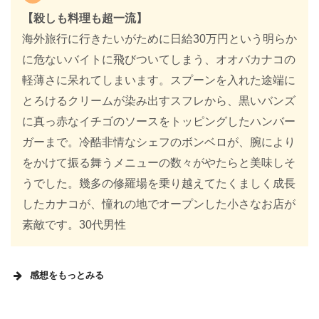
【殺しも料理も超一流】
海外旅行に行きたいがために日給30万円という明らか
に危ないバイトに飛びついてしまう、オオバカナコの
軽薄さに呆れてしまいます。スプーンを入れた途端に
とろけるクリームが染み出すスフレから、黒いバンズ
に真っ赤なイチゴのソースをトッピングしたハンバー
ガーまで。冷酷非情なシェフのボンベロが、腕により
をかけて振る舞うメニューの数々がやたらと美味しそ
うでした。幾多の修羅場を乗り越えてたくましく成長
したカナコが、憧れの地でオープンした小さなお店が
素敵です。30代男性
感想をもっとみる
MEMO