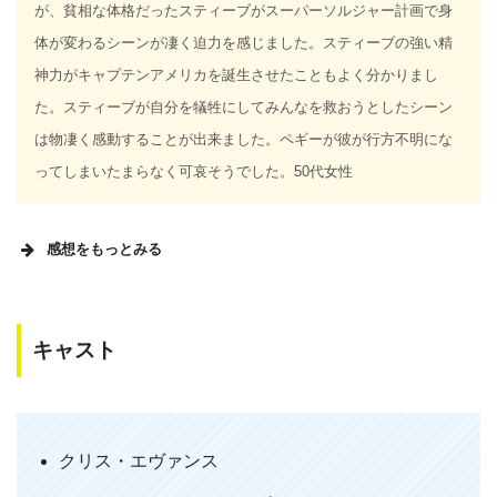
が、貧相な体格だったスティーブがスーパーソルジャー計画で身
体が変わるシーンが凄く迫力を感じました。スティーブの強い精
神力がキャプテンアメリカを誕生させたこともよく分かりまし
た。スティーブが自分を犠牲にしてみんなを救おうとしたシーン
は物凄く感動することが出来ました。ペギーが彼が行方不明にな
ってしまいたまらなく可哀そうでした。50代女性
感想をもっとみる
MEMO
キャスト
【キャプテンアメリカの誕生秘話に驚き】
キャプテンアメリカの1作目はキャプテンアメリカがいかにし
て誕生したのか、その秘密に迫ります。作品の全体的な雰囲気
は、すこしダークで内容が難しい部分もあります。そのため、
クリス・エヴァンス
子供には難しいかもしれません。ただ、アベンジャーズを語る
うえでキャプテンアメリカがどのように誕生したのかは非常に