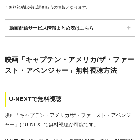
・550円
MBS動画イズム
＊無料視聴比較は調査時点の情報となります。
ビデオ
動画配信サービス情報まとめ表はこちら
ー
ー
・30日間
・視聴できません
◎
・0P
GYAO!
TSUTAYA DISC
・2052円
検索:
AS
映画「キャプテン・アメリカ/ザ・ファー
動画配信サービス
配信動画
月額
無料期間
・30日間
◎
スト・アベンジャー」無料視聴方法
・1600P
数
料
・1958円
music.jp
music.jp
約180,000本
1958円
30日
U-NEXTで無料視聴
・登録月無料
ゲオTV
約20,000本
1070円
14日
◎
・550P
ビデオマーケッ
・550円
映画「キャプテン・アメリカ/ザ・ファースト・アベンジ
ト
dTV
約120,000本
550円
31日
ャー」はU-NEXTで無料視聴が可能です。
Paravi
約8,000本
1017円
14日
・ポイント翌月還元
△
・0P