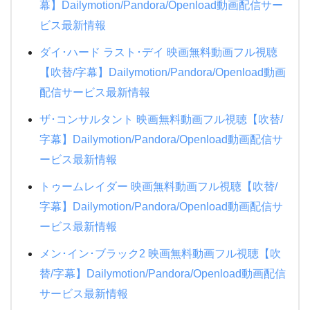
幕】Dailymotion/Pandora/Openload動画配信サー
紅の豚
パイレーツオブカリビアン/最後の海賊
僕の生きる道
ビス最新情報
おもひでぽろぽろ
ファンタスティックビーストと魔法使いの旅
生まれる。
ダイ･ハード ラスト･デイ 映画無料動画フル視聴
クレヨンしんちゃん 新婚旅行ハリケーン
悲しき天使
【吹替/字幕】Dailymotion/Pandora/Openload動画
半沢直樹
クレヨンしんちゃん 電撃!ブタのヒヅメ大作戦
ゴジラキングオブモンスターズ
配信サービス最新情報
恋におちたら~僕の成功の秘密~
ダブルフェイス 潜入者
ザ･コンサルタント 映画無料動画フル視聴【吹替/
ナニワ金融道
字幕】Dailymotion/Pandora/Openload動画配信サ
NANA
もみ消して冬 2019夏
ービス最新情報
トモダチゲーム
ブラックボード~時代と戦った教師たち 1夜~3夜
トゥームレイダー 映画無料動画フル視聴【吹替/
時をかける少女
字幕】Dailymotion/Pandora/Openload動画配信サ
ATARU SP ニューヨークからの挑戦状!!
ービス最新情報
赤めだか
メン･イン･ブラック2 映画無料動画フル視聴【吹
替/字幕】Dailymotion/Pandora/Openload動画配信
相棒シーズン18
サービス最新情報