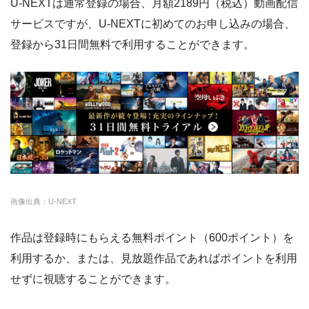
U-NEXTは通常登録の場合、月額2189円（税込）動画配信
・通年無料
TSUTAYA DISCAS
約24,000本
2417円
30日
DMM 動画
サービスですが、U-NEXTに初めてのお申し込みの場合、
hulu
約50,000本
1026円
14日
登録から31日間無料で利用することができます。
・14日間無料
ー
・0P
FODプレミアム
約50,000本
976円
2週間
・1070円
ゲオTV
U-NEXT
約140,000本
2189円
31日
・14日間無料
クランクインビデ
約7,000本
1650円
14日
◎
・3000P
クランクインビ
・1650円
オ
デオ
amazon
約140,000本
約408円
30日
画像出典：U-NEXT
DMM
約7,000本
540円
なし
作品は登録時にもらえる無料ポイント（600ポイント）を
NET FLIX
約10,000本
880円
なし
利用するか、または、見放題作品であればポイントを利用
ビデオマーケット
約200,000本
550円
登録月
せずに視聴することができます。
ビデオパス
約10,000本
618円
30日