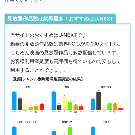
・1026円
Hulu
ー
ー
・視聴できません
Tver
見放題作品数は業界最多！おすすめはU-NEXT
・31日間
ー
・最大900P
・2189円
当サイトのおすすめはU-NEXTです。
FODプレミアム
ー
ー
・視聴できません
動画の見放題作品数は業界NO.1の90,000タイトル。
日テレTADA
もちろん映画の見放題作品も多数配信しています。
・2週間
△
・0P
お客様利用満足度も高評価を得ているので安心して
・1017円
Paravi
ー
ー
利用することができます。
・視聴できません
TBS FREE
【動画ジャンル別利用満足度調査の結果】
・31日間
ー
・1000P
NHKオンデマン
・2189円
ー
ー
ド
・視聴できません
テレ朝動画
・31日間
◎
・600P
・2189円
ー
ー
U-NEXT
・視聴できません
ネットもテレ東