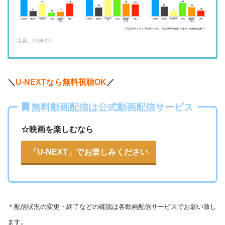
・30日間
◎
・540P
ー
ー
・618円
・視聴できません
TELASA
FOD見逃し無料
出典：U-NEXT
・2週間
ー
ー
ー
・視聴できません
・0P
ABCテレビ
・1056円
AbemaTV
＼
U-NEXTなら無料視聴OK
／
ー
ー
・視聴できません
無料動画配信は公式動画配信サービス
テレビ大阪
・31日間
△
・0P
・550円
dTV
☆映画を楽しむなら
ー
ー
・視聴できません
カンテレドーガ
「U-NEXT」でお楽しみください
・無料なし
ー
・0P
・880円~
Netflix
ー
ー
・視聴できません
ytv MyDo
＊
配信状況の変更・終了などの確認は各動画配信サービスでお願い致し
・30日間
△
・0P
ます。
ー
ー
・視聴できません
Amazonプライム・