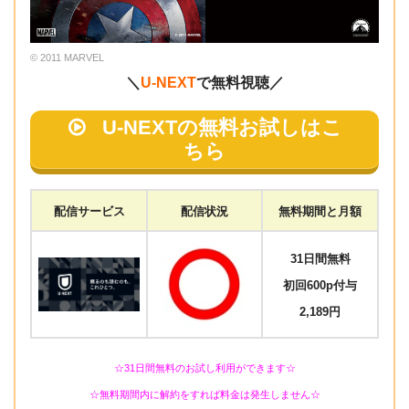
© 2011 MARVEL
＼
U-NEXT
で無料視聴／
U-NEXTの無料お試しはこ
ちら
配信サービス
配信状況
無料期間と月額
31日間無料
初回600p付与
2,189円
☆31日間無料のお試し利用ができます☆
☆無料期間内に解約をすれば料金は発生しません☆