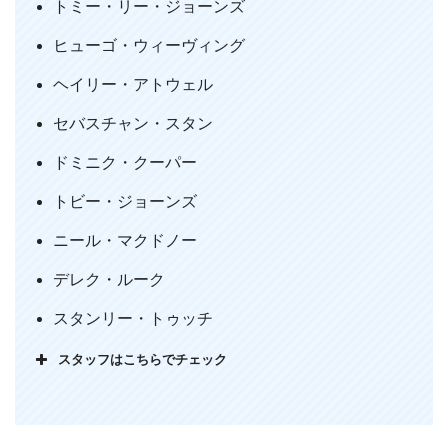
トミー・リー・ジョーンズ
重要であり、マーベルの映画全体に影響している作品でもあり
ヒューゴ・ウィーヴィング
ます。激渋なキャプテンアメリカの世界を是非堪能してくださ
い。20代男性
ヘイリー・アトウェル
セバスチャン・スタン
MEMO
ドミニク・クーパー
【正義とは何かを考えさせられる映画】
トビー・ジョーンズ
ニール・マクドノー
デレク・ルーク
スタンリー・トゥッチ
スタッフはこちらでチェック