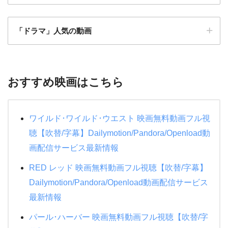
アベンジャーズ
「ドラマ」人気の動画
忍者戦隊カクレンジャー
魔女の宅急便
闇金ウシジマくん ザファイナル
モンスターズインク
マスカレードホテル
僕のヒーローアカデミア THE MOVIE ヒーローズラ
プライド
おすすめ映画はこちら
イジング
特捜戦隊デカレンジャー 10 YEARS AFTER
地獄先生ぬ～べ～
耳をすませば
メジャーリーグ
水球ヤンキース
ワイルド･ワイルド･ウエスト 映画無料動画フル視
もののけ姫
メジャーリーグ２
絶対零度シーズン4
聴【吹替/字幕】Dailymotion/Pandora/Openload動
天空の城ラピュタ
ハリーポッターと賢者の石
画配信サービス最新情報
ＰＵ－ＰＵ－ＰＵ－
機動戦士ガンダムNT
ハリーポッターと炎のゴブレット
RED レッド 映画無料動画フル視聴【吹替/字幕】
教場
アナと雪の女王２
ミュージアム
Dailymotion/Pandora/Openload動画配信サービス
24時間TV 2015 ドラマSP 母さん、俺は大丈夫
最新情報
タッチ
DEATH NOTE デスノート
夜行観覧車
パール･ハーバー 映画無料動画フル視聴【吹替/字
ギブリーズ episode2
悪の教典
人間・失格~たとえばぼくが死んだら~