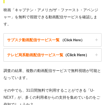
映画「キャプテン・アメリカ/ザ・ファースト・アベンジ
ャー」を無料で視聴できる動画配信サービスを確認しま
す。
サブスク動画配信サービス一覧
（Click Here）
テレビ局系動画配信サービス一覧
（Click Here）
調査の結果、複数の動画配信サービスで無料視聴が可能と
なっています。
動画配信サービ
・無料期間
配信
初回無料ポイント
ス
・月額料金
その中でも、31日間無料で利用することができる「U-
動画配信サービ
配信
配信期間
過去動画視聴
NEXT」が、多くの利用者からの支持を集めているのをご
ス
・2週間
ー
存知でしょうか？
・0P