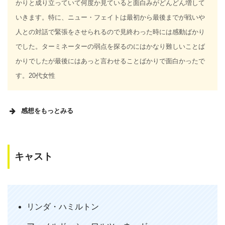
かりと成り立っていて何度か見ていると面白みがどんどん増して
いきます。特に、ニュー・フェイトは最初から最後までが戦いや
人との対話で緊張をさせられるので見終わった時には感動ばかり
でした。ターミネーターの弱点を探るのにはかなり難しいことば
かりでしたが最後にはあっと言わせることばかりで面白かったで
す。20代女性
感想をもっとみる
MEMO
キャスト
【ストーリーがちょっと雑】
今回のターミネーターは2からの正式な続編ということなので
かなり期待が高まっていました。サラコナー役としてリンダ・
ハミルトンも復帰し、お馴染みのアーノルド・シュワルツェネ
リンダ・ハミルトン
ッガーも出るのでキャストは完璧です。しかしストーリーの部
分が退屈で無理のある展開が多く、そこが残念でした。特にジ