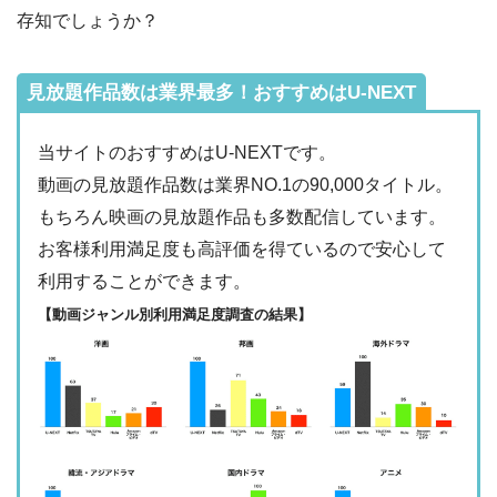
・2週間
ー
存知でしょうか？
・0P
・1026円
Hulu
ー
ー
・視聴できません
Tver
見放題作品数は業界最多！おすすめはU-NEXT
・31日間
ー
・最大900P
・2189円
当サイトのおすすめはU-NEXTです。
FODプレミアム
ー
ー
・視聴できません
動画の見放題作品数は業界NO.1の90,000タイトル。
日テレTADA
もちろん映画の見放題作品も多数配信しています。
・30日間
△
・0P
お客様利用満足度も高評価を得ているので安心して
・1017円
Paravi
ー
ー
利用することができます。
・視聴できません
TBS FREE
【動画ジャンル別利用満足度調査の結果】
・31日間
ー
・1000P
NHKオンデマン
・2189円
ー
ー
ド
・視聴できません
テレ朝動画
・31日間
◎
・600P
・2189円
ー
ー
U-NEXT
・視聴できません