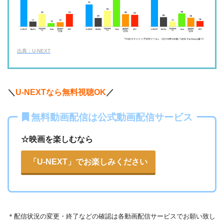
ネットもテレ東
・30日間
◎
・540P
ー
ー
・618円
・視聴できません
TELASA
FOD見逃し無料
出典：U-NEXT
・2週間
ー
ー
ー
・視聴できません
・0P
ABCテレビ
・1056円
AbemaTV
＼
U-NEXTなら無料視聴OK
／
ー
ー
・視聴できません
無料動画配信は公式動画配信サービス
テレビ大阪
・31日間
△
・0P
・550円
dTV
☆映画を楽しむなら
ー
ー
・視聴できません
カンテレドーガ
「U-NEXT」でお楽しみください
・無料なし
ー
・0P
・880円~
Netflix
ー
ー
・視聴できません
ytv MyDo
＊
配信状況の変更・終了などの確認は各動画配信サービスでお願い致し
・30日間