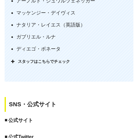
アーノルド・シュワルツェネッガー
ョンコナーの死について軽く扱われ過ぎて、もうちょっとその
マッケンジー・デイヴィス
部分は深く掘り下げてほしかったです。しかしアクションシー
ンなどは良かったのでまぁまぁ満足できました。20代男性
ナタリア・レイエス（英語版）
ガブリエル・ルナ
ディエゴ・ボネータ
スタッフはこちらでチェック
SNS・公式サイト
◾️ 公式サイト
◾️ 公式Twitter