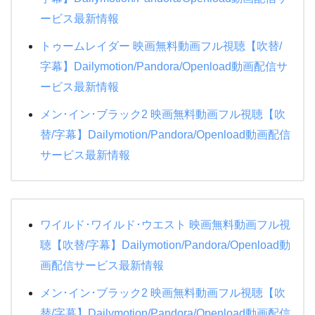
NANA
もみ消して冬 2019夏
ービス最新情報
トモダチゲーム
ブラックボード~時代と戦った教師たち 1夜~3夜
トゥームレイダー 映画無料動画フル視聴【吹替/
時をかける少女
字幕】Dailymotion/Pandora/Openload動画配信サ
ATARU SP ニューヨークからの挑戦状!!
ービス最新情報
赤めだか
メン･イン･ブラック2 映画無料動画フル視聴【吹
替/字幕】Dailymotion/Pandora/Openload動画配信
相棒シーズン18
サービス最新情報
ワイルド･ワイルド･ウエスト 映画無料動画フル視
聴【吹替/字幕】Dailymotion/Pandora/Openload動
画配信サービス最新情報
メン･イン･ブラック2 映画無料動画フル視聴【吹
替/字幕】Dailymotion/Pandora/Openload動画配信