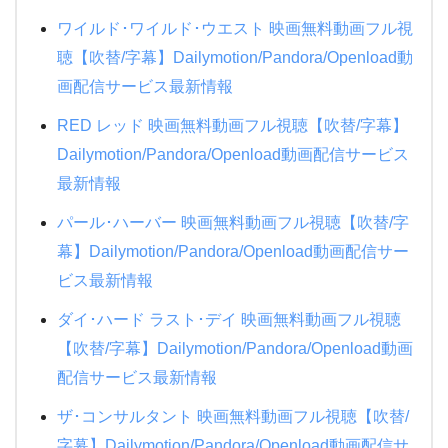
耳をすませば
メジャーリーグ
水球ヤンキース
ワイルド･ワイルド･ウエスト 映画無料動画フル視
もののけ姫
メジャーリーグ２
絶対零度シーズン4
聴【吹替/字幕】Dailymotion/Pandora/Openload動
天空の城ラピュタ
ハリーポッターと賢者の石
画配信サービス最新情報
ＰＵ－ＰＵ－ＰＵ－
機動戦士ガンダムNT
ハリーポッターと炎のゴブレット
RED レッド 映画無料動画フル視聴【吹替/字幕】
教場
アナと雪の女王２
ミュージアム
Dailymotion/Pandora/Openload動画配信サービス
24時間TV 2015 ドラマSP 母さん、俺は大丈夫
最新情報
タッチ
DEATH NOTE デスノート
夜行観覧車
パール･ハーバー 映画無料動画フル視聴【吹替/字
ギブリーズ episode2
悪の教典
人間・失格~たとえばぼくが死んだら~
幕】Dailymotion/Pandora/Openload動画配信サー
紅の豚
パイレーツオブカリビアン/最後の海賊
僕の生きる道
ビス最新情報
おもひでぽろぽろ
ファンタスティックビーストと魔法使いの旅
生まれる。
ダイ･ハード ラスト･デイ 映画無料動画フル視聴
クレヨンしんちゃん 新婚旅行ハリケーン
悲しき天使
【吹替/字幕】Dailymotion/Pandora/Openload動画
半沢直樹
クレヨンしんちゃん 電撃!ブタのヒヅメ大作戦
ゴジラキングオブモンスターズ
配信サービス最新情報
恋におちたら~僕の成功の秘密~
ダブルフェイス 潜入者
ザ･コンサルタント 映画無料動画フル視聴【吹替/
ナニワ金融道
字幕】Dailymotion/Pandora/Openload動画配信サ