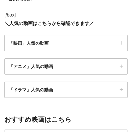
[/box]
＼
人気の動画はこちらから確認できます
／
「映画」人気の動画
「アニメ」人気の動画
仮面ライダーアギト PROJECT G4
アベンジャーズ
「ドラマ」人気の動画
忍者戦隊カクレンジャー
魔女の宅急便
闇金ウシジマくん ザファイナル
モンスターズインク
マスカレードホテル
僕のヒーローアカデミア THE MOVIE ヒーローズラ
プライド
おすすめ映画はこちら
イジング
特捜戦隊デカレンジャー 10 YEARS AFTER
地獄先生ぬ～べ～