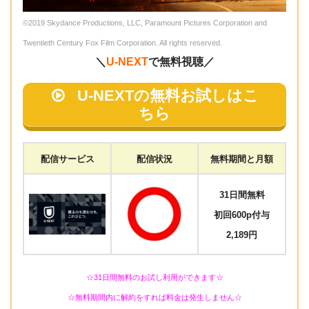
©2019 Skydance Productions, LLC, Paramount Pictures Corporation and
Twentieth Century Fox Film Corporation. All rights reserved.
＼
U-NEXT
で無料視聴／
U-NEXTの無料お試しはこ
ちら
配信サービス
配信状況
無料期間と月額
31日間無料
初回600p付与
2,189円
☆31日間無料のお試し利用ができます☆
☆無料期間内に解約をすれば料金は発生しません☆