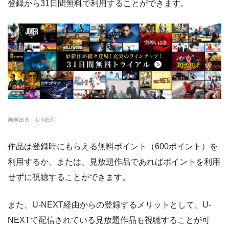
登録から31日間無料で利用することができます。
△
・0P
・通年無料
DMM 動画
・14日間無料
ー
・0P
・1070円
ゲオTV
・14日間無料
◎
・3000P
クランクインビ
・1650円
画像出典：U-NEXT
デオ
作品は登録時にもらえる無料ポイント（600ポイント）を
利用するか、または、見放題作品であればポイントを利用
せずに視聴することができます。
また、U-NEXT経由からの登録するメリットとして、U-
NEXTで配信されている見放題作品も視聴することが可