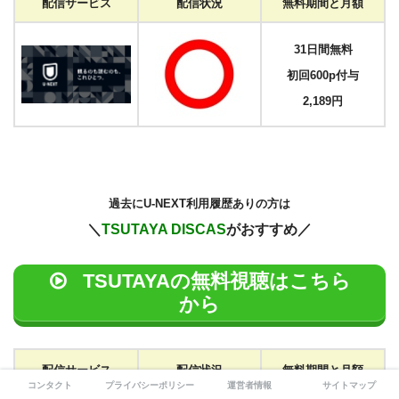
配信サービス
配信状況
無料期間と月額
31日間無料
初回600p付与
2,189円
過去に
U-NEXT利用履歴ありの方は
＼
TSUTAYA DISCAS
がおすすめ／
TSUTAYAの無料視聴はこちら
から
配信サービス
配信状況
無料期間と月額
コンタクト
プライバシーポリシー
運営者情報
サイトマップ