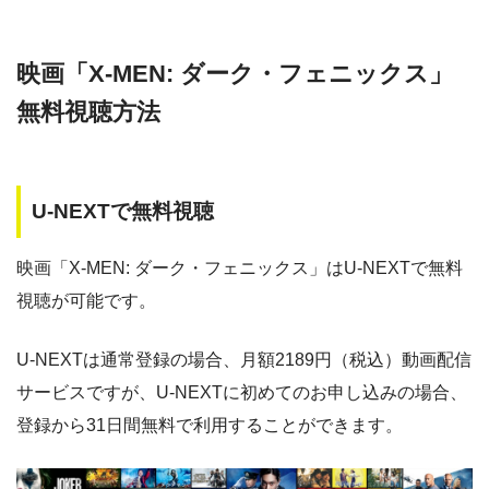
・30日間
△
・0P
映画「X-MEN: ダーク・フェニックス」
ー
ー
・視聴できません
Amazonプライム・
・550円
MBS動画イズム
無料視聴方法
ビデオ
ー
ー
・30日間
・視聴できません
◎
・0P
U-NEXTで無料視聴
GYAO!
TSUTAYA DISC
・2052円
AS
映画「X-MEN: ダーク・フェニックス」はU-NEXTで無料
視聴が可能です。
・30日間
◎
・1600P
・1958円
music.jp
U-NEXTは通常登録の場合、月額2189円（税込）動画配信
サービスですが、U-NEXTに初めてのお申し込みの場合、
登録から31日間無料で利用することができます。
・登録月無料
◎
・550P
ビデオマーケッ
・550円
ト