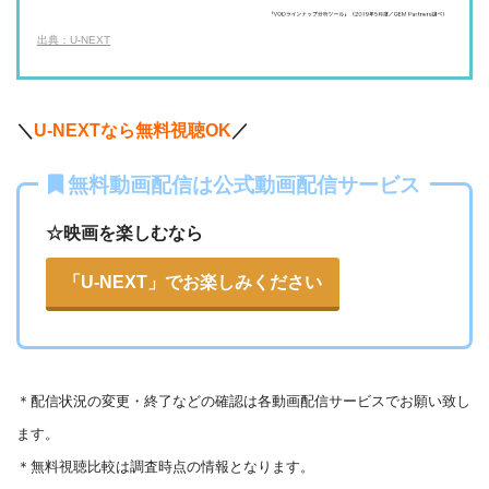
・31日間
◎
・600P
・2189円
出典：U-NEXT
ー
ー
U-NEXT
・視聴できません
ネットもテレ東
・30日間
◎
・540P
＼
U-NEXTなら無料視聴OK
／
ー
ー

・618円
・視聴できません
TELASA
FOD見逃し無料
無料動画配信は公式動画配信サービス
・2週間
ー
ー
ー
・視聴できません
・0P
☆映画を楽しむなら
ABCテレビ
・1056円
AbemaTV
「U-NEXT」でお楽しみください
ー
ー
・視聴できません
テレビ大阪
・31日間
△
・0P
・550円
dTV
ー
ー
・視聴できません
カンテレドーガ
＊
配信状況の変更・終了などの確認は各動画配信サービスでお願い致し
・無料なし
ー
ます。
・0P
・880円~
Netflix
ー
ー
・視聴できません
＊無料視聴比較は調査時点の情報となります。
ytv MyDo