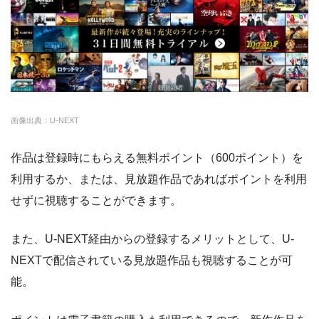
・ポイント翌月還元
△
・0P
・通年無料
DMM 動画
・14日間無料
ー
・0P
画像出典：U-NEXT
・1070円
ゲオTV
作品は登録時にもらえる無料ポイント（600ポイント）を
利用するか、または、見放題作品であればポイントを利用
・14日間無料
◎
・3000P
クランクインビ
せずに視聴することができます。
・1650円
デオ
また、U-NEXT経由からの登録するメリットとして、U-
NEXTで配信されている見放題作品も視聴することが可
能。