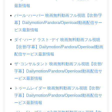
24時間TV 2015 ドラマSP 母さん、俺は大丈夫
最新情報
タッチ
DEATH NOTE デスノート
夜行観覧車
パール･ハーバー 映画無料動画フル視聴【吹替/字
ギブリーズ episode2
悪の教典
人間・失格~たとえばぼくが死んだら~
幕】Dailymotion/Pandora/Openload動画配信サー
紅の豚
パイレーツオブカリビアン/最後の海賊
僕の生きる道
ビス最新情報
おもひでぽろぽろ
ファンタスティックビーストと魔法使いの旅
生まれる。
ダイ･ハード ラスト･デイ 映画無料動画フル視聴
クレヨンしんちゃん 新婚旅行ハリケーン
悲しき天使
【吹替/字幕】Dailymotion/Pandora/Openload動画
半沢直樹
クレヨンしんちゃん 電撃!ブタのヒヅメ大作戦
ゴジラキングオブモンスターズ
配信サービス最新情報
恋におちたら~僕の成功の秘密~
ダブルフェイス 潜入者
ザ･コンサルタント 映画無料動画フル視聴【吹替/
ナニワ金融道
字幕】Dailymotion/Pandora/Openload動画配信サ
NANA
もみ消して冬 2019夏
ービス最新情報
トモダチゲーム
ブラックボード~時代と戦った教師たち 1夜~3夜
トゥームレイダー 映画無料動画フル視聴【吹替/
時をかける少女
字幕】Dailymotion/Pandora/Openload動画配信サ
ATARU SP ニューヨークからの挑戦状!!
ービス最新情報
赤めだか