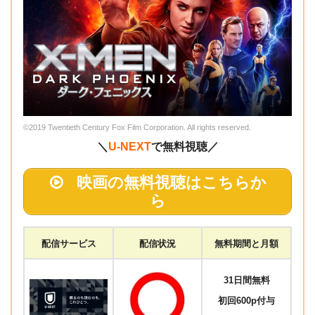
©2019 Twentieth Century Fox Film Corporation. All rights reserved.
＼
U-NEXT
で無料視聴／
映画の無料視聴はこちらか
ら
配信サービス
配信状況
無料期間と月額
31日間無料
初回600p付与