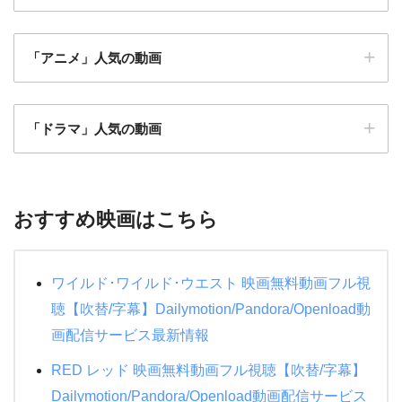
「アニメ」人気の動画
仮面ライダーアギト PROJECT G4
アベンジャーズ
「ドラマ」人気の動画
忍者戦隊カクレンジャー
魔女の宅急便
闇金ウシジマくん ザファイナル
モンスターズインク
マスカレードホテル
僕のヒーローアカデミア THE MOVIE ヒーローズラ
プライド
おすすめ映画はこちら
イジング
特捜戦隊デカレンジャー 10 YEARS AFTER
地獄先生ぬ～べ～
耳をすませば
メジャーリーグ
水球ヤンキース
ワイルド･ワイルド･ウエスト 映画無料動画フル視
もののけ姫
メジャーリーグ２
絶対零度シーズン4
聴【吹替/字幕】Dailymotion/Pandora/Openload動
天空の城ラピュタ
ハリーポッターと賢者の石
画配信サービス最新情報
ＰＵ－ＰＵ－ＰＵ－
機動戦士ガンダムNT
ハリーポッターと炎のゴブレット
RED レッド 映画無料動画フル視聴【吹替/字幕】
教場
アナと雪の女王２
ミュージアム
Dailymotion/Pandora/Openload動画配信サービス