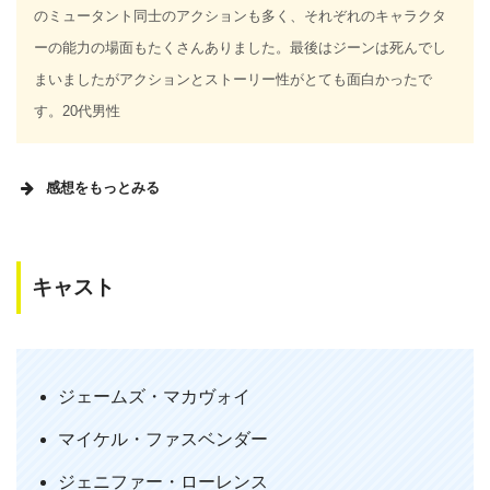
のミュータント同士のアクションも多く、それぞれのキャラクタ
ーの能力の場面もたくさんありました。最後はジーンは死んでし
まいましたがアクションとストーリー性がとても面白かったで
す。20代男性
感想をもっとみる
MEMO
キャスト
今作の映画を観て私個人的に思ったのが、今回のもう1人の主
人公であるジーン・グレイが自身の超能力に悩みすぎだという
ことが率直な感想でした。原作でもジーンは地球上の全てのミ
ュータントの能力を消すという大事件を犯したほどの重要人物
ジェームズ・マカヴォイ
でありミュータントの中でも最大の能力者ですが、映画でもア
ポカリプス編でもヒュー・ジャックマンことウルヴァリンがい
マイケル・ファスベンダー
た時でも自身の能力に悩み続け暴走する時もありましたがあの
ジェニファー・ローレンス
学園では皆自分の能力に悩んでいると思うので、ジーンは悩み