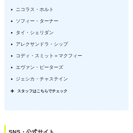
すぎや思い込みすぎという感想が一番に頭に浮かびました。そ
ニコラス・ホルト
してクイックシルバーの活躍が少なかったのが心残りです。
20代男性
ソフィー・ターナー
タイ・シェリダン
アレクサンドラ・シップ
コディ・スミット＝マクフィー
エヴァン・ピーターズ
ジェシカ・チャステイン
スタッフはこちらでチェック
SNS・公式サイト