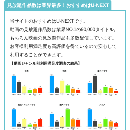
動画配信サービ
見放題作品数は業界最多！おすすめはU-NEXT
配信
配信期間
過去動画視聴
ス
・2週間
ー
当サイトのおすすめはU-NEXTです。
・0P
・1026円
Hulu
ー
動画の見放題作品数は業界NO.1の90,000タイトル。
ー
・視聴できません
Tver
もちろん映画の見放題作品も多数配信しています。
・31日間
お客様利用満足度も高評価を得ているので安心して
ー
・最大900P
・2189円
利用することができます。
FODプレミアム
ー
ー
・視聴できません
日テレTADA
【動画ジャンル別利用満足度調査の結果】
・30日間
ー
・0P
・1017円
Paravi
ー
ー
・視聴できません
TBS FREE
・31日間
ー
・1000P
NHKオンデマン
・2189円
ー
ー
ド
・視聴できません
テレ朝動画