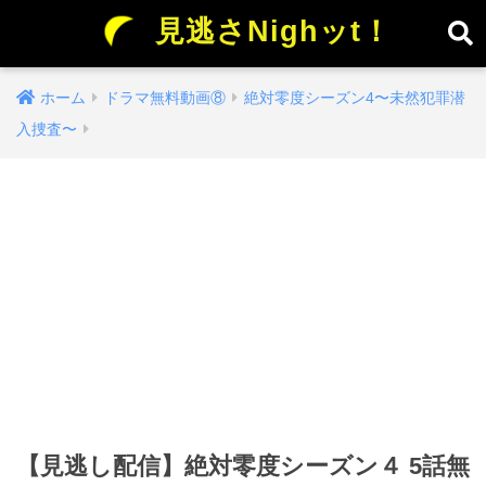
見逃さNighッt！
ホーム
ドラマ無料動画⑧
絶対零度シーズン4〜未然犯罪潜
入捜査〜
【見逃し配信】絶対零度シーズン４ 5話無