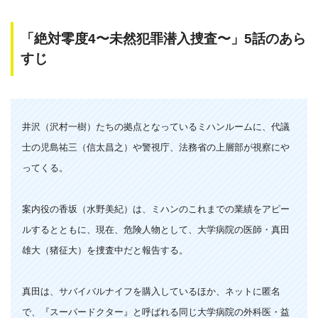
「絶対零度4〜未然犯罪潜入捜査〜」5話のあら
すじ
井沢（沢村一樹）
たちの拠点となっているミハンルームに、代議
士の児島祐三（信太昌之）や警視庁、法務省の上層部が視察にや
ってくる。
案内役の
香坂（水野美紀）
は、ミハンのこれまでの業績をアピー
ルするとともに、現在、危険人物として、大学病院の医師・真田
雄大（猪征大）を捜査中だと報告する。
真田は、サバイバルナイフを購入しているほか、ネットに匿名
で、『スーパードクター』と呼ばれる同じ大学病院の外科医・益