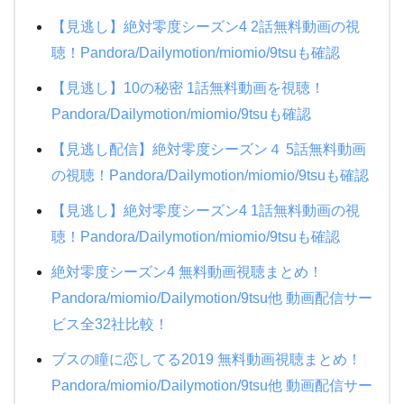
24時間TV 2015 ドラマSP 母さん、俺は大丈夫
タッチ
DEATH NOTE デスノート
【見逃し】絶対零度シーズン4 2話無料動画の視
夜行観覧車
聴！Pandora/Dailymotion/miomio/9tsuも確認
ギブリーズ episode2
悪の教典
人間・失格~たとえばぼくが死んだら~
紅の豚
【見逃し】10の秘密 1話無料動画を視聴！
パイレーツオブカリビアン/最後の海賊
僕の生きる道
Pandora/Dailymotion/miomio/9tsuも確認
おもひでぽろぽろ
ファンタスティックビーストと魔法使いの旅
生まれる。
【見逃し配信】絶対零度シーズン４ 5話無料動画
クレヨンしんちゃん 新婚旅行ハリケーン
悲しき天使
半沢直樹
の視聴！Pandora/Dailymotion/miomio/9tsuも確認
クレヨンしんちゃん 電撃!ブタのヒヅメ大作戦
ゴジラキングオブモンスターズ
恋におちたら~僕の成功の秘密~
【見逃し】絶対零度シーズン4 1話無料動画の視
ダブルフェイス 潜入者
ナニワ金融道
聴！Pandora/Dailymotion/miomio/9tsuも確認
NANA
もみ消して冬 2019夏
絶対零度シーズン4 無料動画視聴まとめ！
トモダチゲーム
Pandora/miomio/Dailymotion/9tsu他 動画配信サー
ブラックボード~時代と戦った教師たち 1夜~3夜
ビス全32社比較！
時をかける少女
ブスの瞳に恋してる2019 無料動画視聴まとめ！
ATARU SP ニューヨークからの挑戦状!!
Pandora/miomio/Dailymotion/9tsu他 動画配信サー
赤めだか