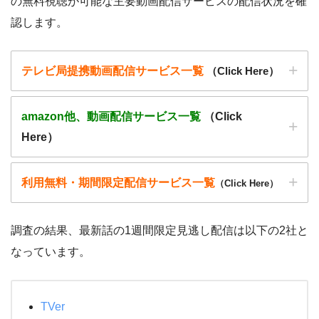
の無料視聴が可能な主要動画配信サービスの配信状況を確
認します。
テレビ局提携動画配信サービス一覧
（Click Here）
amazon他、動画配信サービス一覧
（Click
Here）
利用無料・期間限定配信サービス一覧
（Click Here）
動画配信サービ
・無料期間
配信
初回無料ポイント
ス
・月額料金
調査の結果、最新話の1週間限定見逃し配信は以下の2社と
動画配信サービ
・無料期間
なっています。
配信
初回無料ポイント
・2週間
ー
ス
・月額料金
・0P
・1026円
Hulu
動画配信サービ
配信
配信期間
過去動画視聴
TVer
・31日間
ス
ー
・0P