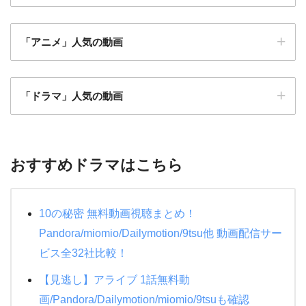
「アニメ」人気の動画
仮面ライダーアギト PROJECT G4
アベンジャーズ
「ドラマ」人気の動画
忍者戦隊カクレンジャー
魔女の宅急便
闇金ウシジマくん ザファイナル
モンスターズインク
マスカレードホテル
僕のヒーローアカデミア THE MOVIE ヒーローズラ
プライド
おすすめドラマはこちら
イジング
特捜戦隊デカレンジャー 10 YEARS AFTER
地獄先生ぬ～べ～
耳をすませば
メジャーリーグ
水球ヤンキース
10の秘密 無料動画視聴まとめ！
もののけ姫
メジャーリーグ２
絶対零度シーズン4
Pandora/miomio/Dailymotion/9tsu他 動画配信サー
天空の城ラピュタ
ハリーポッターと賢者の石
ビス全32社比較！
ＰＵ－ＰＵ－ＰＵ－
機動戦士ガンダムNT
ハリーポッターと炎のゴブレット
【見逃し】アライブ 1話無料動
教場
アナと雪の女王２
ミュージアム
画/Pandora/Dailymotion/miomio/9tsuも確認