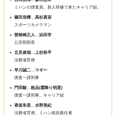
ミハンの捜査員。新人研修で来たキャリア組。
篠田浩輝
…
高杉真宙
スポーツカメラマン
曽根崎正人
…
浜田学
公安部部長
北見俊哉
…
上杉柊平
法務省官僚
早川誠二
…
マギー
捜査一課刑事
門田駿
…
粗品(霜降り明星)
捜査一課刑事。キャリア組
香坂朱里
…
水野美紀
法務省官僚。ミハン統括責任者