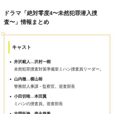
5話感想
ドラマ「絶対零度4〜未然犯罪潜入捜
査〜」情報まとめ
5話感想
キャスト
5話感想
井沢範人…沢村一樹
未然犯罪捜査対策準備室ミハン捜査員リーダー。
山内徹
…
横山裕
警務部人事課・監察官。巡査部長
5話感想
小田切唯
…
本田翼
ミハンの捜査員。巡査部長
吉岡拓海
…
森永悠希