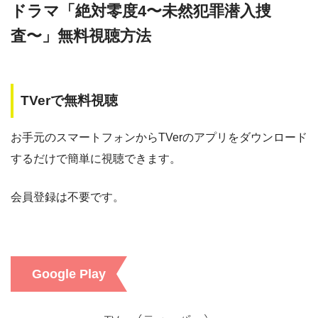
ドラマ「絶対零度4〜未然犯罪潜入捜
ネットもテレ東
査〜」無料視聴方法
・2週間
ー
・0P
・登録月無料
ー
◎
1週間
・1056円
・550P
・視聴できません
AbemaTV
・550円
ビデオマーケッ
FOD見逃し無料
ト
TVerで無料視聴
ー
ー
・視聴できません
ABCテレビ
・ポイント翌月還元
ー
・0P
お手元のスマートフォンからTVerのアプリをダウンロード
・通年無料
DMM 動画
ー
ー
するだけで簡単に視聴できます。
・視聴できません
テレビ大阪
・14日間無料
ー
会員登録は不要です。
・0P
・1070円
ー
ー
・視聴できません
ゲオTV
カンテレドーガ
・14日間無料
ー
ー
・視聴できません
ー
Google Play
・3000P
・1650円
クランクインビ
ytv MyDo
デオ