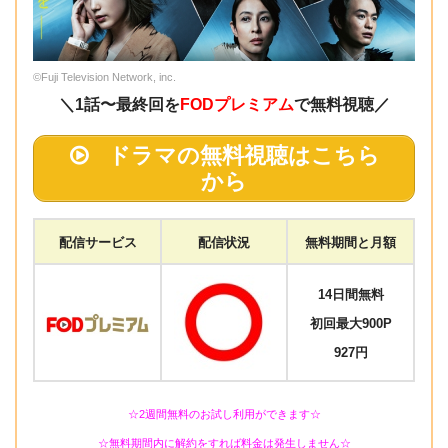
©Fuji Television Network, inc.
＼1話〜最終回を
FODプレミアム
で無料視聴／
ドラマの無料視聴はこちら
から
配信サービス
配信状況
無料期間と月額
14日間無料
初回最大900P
927円
☆2週間無料のお試し利用ができます☆
☆無料期間内に解約をすれば料金は発生しません☆