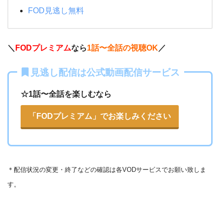
・550円
・31日間
◎
FOD見逃し無料
dTV
・最大900P
・2189円
FODプレミアム
◎
1週間
・視聴できません
Tver
・無料なし
ー
・0P
＼
FODプレミアム
なら
1話〜全話の視聴OK
／
・880円~
・30日間
Netflix
ー
・0P
・1017円
見逃し配信は公式動画配信サービス
ー
ー
Paravi
・視聴できません
日テレTADA
・30日間
☆1話〜全話を楽しむなら
ー
・0P
・550円
Amazonプライム・
・31日間
ー
・1000P
NHKオンデマン
ビデオ
「FODプレミアム」でお楽しみください
・2189円
ー
ー
・視聴できません
ド
TBS FREE
・30日間
ー
・0P
・31日間
ー
・2052円
TSUTAYA DISCA
・600P
・2189円
＊
配信状況の変更・終了などの確認は各VODサービスでお願い致しま
S
ー
ー
U-NEXT
・視聴できません
テレ朝動画
す。
・30日間
・30日間
ー
ー
・1600P
・540P
・1958円
・618円
TELASA
ー
ー
music.jp
・視聴できません