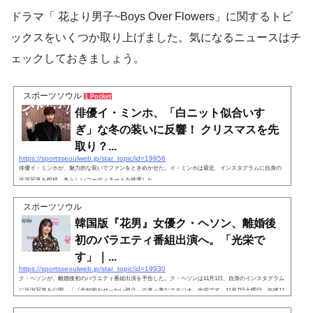
ドラマ「 花より男子~Boys Over Flowers」に関するトピ
ックスをいくつか取り上げました。気になるニュースはチ
ェックしておきましょう。
スポーツソウル
1 Pocket
俳優イ・ミンホ、「白ニット似合いす
ぎ」な冬の装いに反響！ クリスマスを先
取り？...
https://sportsseoulweb.jp/star_topic/id=19956
俳優イ・ミンホが、魅力的な装いでファンをときめかせた。イ・ミンホは最近、インスタグラムに自身の
近況写真を投稿。冬らしいコーディネートを披露した。
スポーツソウル
韓国版『花男』女優ク・ヘソン、離婚後
初のバラエティ番組出演へ。「光栄で
す」｜...
https://sportsseoulweb.jp/star_topic/id=19930
ク・ヘソンが、離婚後初のバラエティ番組出演を予告した。ク・ヘソンは11月1日、自身のインスタグラム
に近況写真を公開。「『全知的おせっかい視点』の真っ青なスタジオ。光栄です。11月7日土曜日、午後11
時10分に会いましょう」と綴り、番組を宣伝した。