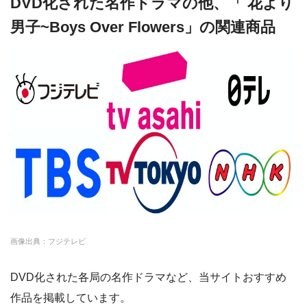
DVD化された名作ドラマの他、「 花より
２
男子~Boys Over Flowers」の関連商品
３
「大逆転！やっぱりお前だけ」
話
２
４
「身代わりの悲劇！消えた記憶」
話
最
終
「よみがえれ！真実の愛」
回
画像出典：フジテレビ
DVD化された各局の名作ドラマなど、当サイトおすすめ
作品を掲載しています。