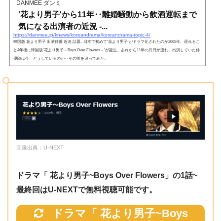
DANMEE ダンミ
'花より男子'から11年‥離婚騒動から飲酒運転まで
気になる出演者の近況 -...
https://danmee.jp/knews/koreandrama/koreandrama-topic-4/
韓国版 花より男子 出演俳優 近況 話題.. 日本で初めて'花より男子'がドラマ化されたのが2005年。遅れるこ
と4年後に韓国版'花より男子～Boys Over Flowers～'が誕生。あれから11年の月日が流れ、出演していた俳
優陣は今、どうしているのか‥その後を追ってみた。
画像出典：U-NEXT
ドラマ「 花より男子~Boys Over Flowers」の1話~
最終回はU-NEXTで無料視聴可能です。
ドラマ「 花より男子~Boys