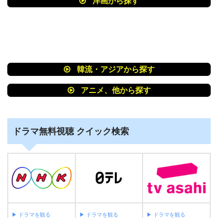
洋画から探す
Pandora/Dailymotion/9tsu動画配信サイト最新
情報
映画 鬼龍院花子の生涯 動画フル無料視聴！
Pandora/Dailymotion/9tsu動画配信サービス最
韓流・アジアから探す
新情報
映画 ズタボロ 動画フル無料視聴！
アニメ、他から探す
Pandora/Dailymotion/9tsu動画配信サービス最
新情報
ドラマ無料視聴 クイック検索
岳-ガク-映画無料動画フル視聴！
Pandora/Dailymotion/9tsu動画配信サービス最
新情報
映画 鋼の錬金術師(実写) 動画フル無料視聴！
Pandora/Dailymotion/openload動画配信サイ
ト最新情報
▶︎ ドラマを観る
▶︎ ドラマを観る
▶︎ ドラマを観る