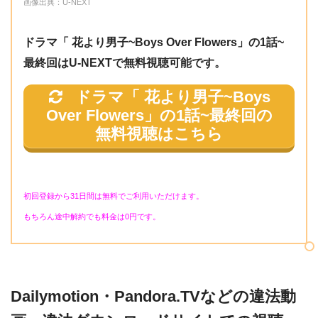
画像出典：U-NEXT
見事にハマった俳優たちの熱演、ラグジュアリーなフ
４
「初めてのデート」
ァッション、オリジナルサウンドトラックなど見どこ
話
ドラマ「 花より男子~Boys Over Flowers」の1話~
日本のリメイクバージョン！原作に似せてる所もあっ
ろ一杯の、“第3次韓流ブーム”の代表作。
最終回はU-NEXTで無料視聴可能です。
５
たけど、日本とは違う韓国っぽさも見れて面白い。20
「突然の帰国」
話
代女性
ドラマ「 花より男子~Boys
Over Flowers」の1話~最終回
の
６
無料視聴はこちら
「事件続きのニューカレドニア」
話
７
韓国版もやっぱいい！ヒョンジュンイケメンだし、道
「Ｆ４解散！？」
初回登録から31日間は無料でご利用いただけます。
話
明寺もサイコー。韓国版のつくしちゃんも超可愛い。
もちろん途中解約でも料金は0円です。
20代女性
８
「さよなら、初恋」
話
９
「初体験！庶民のダブルデート」
Dailymotion・Pandora.TVなどの違法動
話