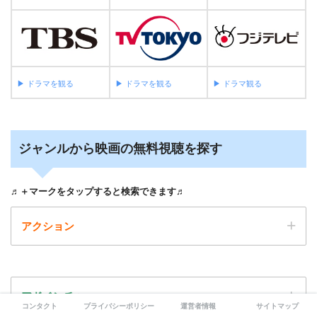
映画 仮面ライダーディケイド オールライダー
対大ショッカー 動画フル無料視聴！
Pandora/Dailymotion/9tsu動画配信サービス最
▶︎ ドラマを観る
▶︎ ドラマを観る
▶︎ ドラマ観る
新情報
映画 仮面ライダーW FOREVER ＡtoＺ/運命
のガイアメモリ 動画フル無料視聴！
ジャンルから映画の無料視聴を探す
Pandora/Dailymotion/9tsu動画配信サービス最
新情報
♬＋マークをタップすると検索できます♬
殿､利息でござる！ 映画無料動画フル視聴！
アクション
Pandora/Dailymotion/9tsu動画配信サービス最
新情報
イニシエーションラブ 映画無料動画フル視
アドベンチャー
聴！Pandora/Dailymotion/9tsu動画配信サービ
コンタクト
プライバシーポリシー
運営者情報
サイトマップ