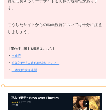
聴を助長するリーチサイトも同様の危険性がありま
４
「変わってしまったアイツ」
す。
話
１
こうしたサイトからの動画視聴については十分に注意
５
「婚約者発表！涙のバースデイ」
しましょう。
話
１
【著作権に関する情報はこちら】
６
「強烈！親友は恋のライバル」
・
文化庁
話
・
公益社団法人著作物情報センター
・
日本民間放送連盟
１
７
「小旅行は禁断の四角関係！？」
話
１
８
「屋根部屋のお隣さんはアイツ」