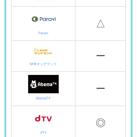
△
Paravi
ー
NHKオンデマンド
ー
AbemaTV
◎
dTV