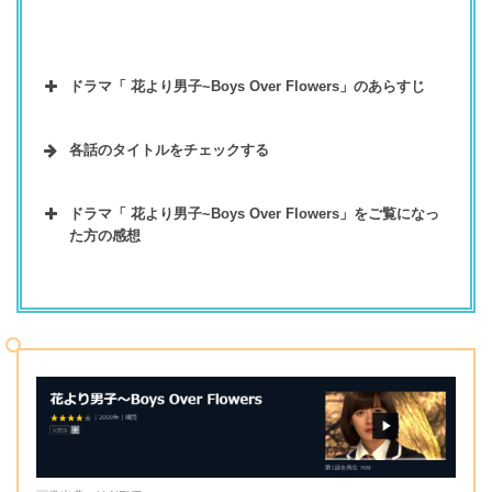
ドラマ「 花より男子~Boys Over Flowers」のあらすじ
各話のタイトルをチェックする
ドラマ「 花より男子~Boys Over Flowers」 各話タイト
最高視聴率35.5％を叩き出し、韓国で一大旋風を巻き
ドラマ「 花より男子~Boys Over Flowers」をご覧になっ
ル
起こした09年最高のヒット作『花より男子～Boys
た方の感想
Over Flowers』。神尾葉子による世界的大ヒットマン
１
ガが原作で、台湾・日本版に続き韓国でも爆発的人気
「Ｆ４に宣戦布告！」
話
を獲得しました。制作は『宮～Love in Palace』『ご
見終わるのに3ヶ月も掛かった、、。漫画も日本版の
めん、愛してる』などを手掛けたグループエイト、演
２
ドラマも、台湾版もそれぞれ観て、内容も全て知って
「気になる人」
出は『快傑春香』『ファンタスティック・カップル』
話
るにも関わらず、なぜだかときめいてしまう。神尾先
で有名なチョン・ギサンが担当。ニューカレドニアや
生はまさに神そのもの。30代女性
３
マカオでの海外ロケを敢行し、壮大なスケールの作品
「最悪のファーストキス」
話
に仕上げています。また、F4を筆頭に、登場人物に