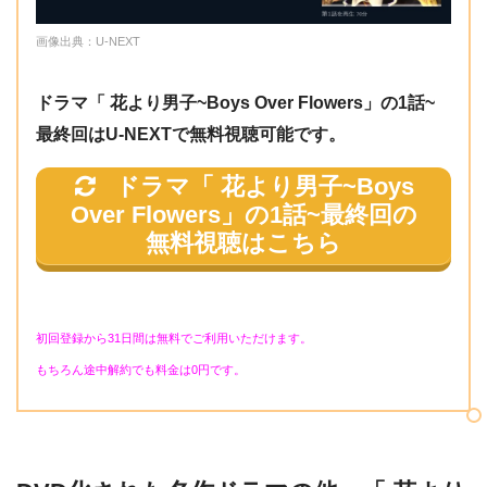
話
画像出典：U-NEXT
１
９
「ドキドキの真実告白ゲーム」
ドラマ「 花より男子~Boys Over Flowers」の1話~
話
最終回はU-NEXTで無料視聴可能です。
２
ドラマ「 花より男子~Boys
０
「オレ様専用メイドに告ぐ！」
Over Flowers」の1話~最終回
の
話
無料視聴はこちら
２
１
「結婚式前夜の突然の告白」
初回登録から31日間は無料でご利用いただけます。
話
もちろん途中解約でも料金は0円です。
２
２
「大逆転！やっぱりお前だけ」
話