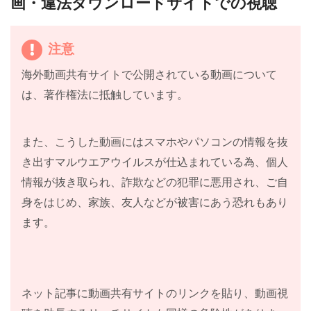
画・違法ダウンロードサイトでの視聴
１
０
「新たな強敵？史上最強の母」
注意
話
海外動画共有サイトで公開されている動画について
１
は、著作権法に抵触しています。
１
「Ｆ４から２度目の赤札！」
話
また、こうした動画にはスマホやパソコンの情報を抜
１
き出すマルウエアウイルスが仕込まれている為、個人
２
「雪山に消えたネックレス」
情報が抜き取られ、詐欺などの犯罪に悪用され、ご自
話
身をはじめ、家族、友人などが被害にあう恐れもあり
ます。
１
３
「会いたい！そして、マカオへ」
話
ネット記事に動画共有サイトのリンクを貼り、動画視
１