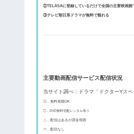
②TELASAに登録しているだけで全国の主要映画館
③テレビ朝日系ドラマが無料で観れる
主要動画配信サービス配信状況
当サイト調べ：ドラマ「ドクターYスペ
◎…無料視聴OK
◯…DVD無料宅配レンタル有り
△…配信はあるが課金視聴
ー…配信なし