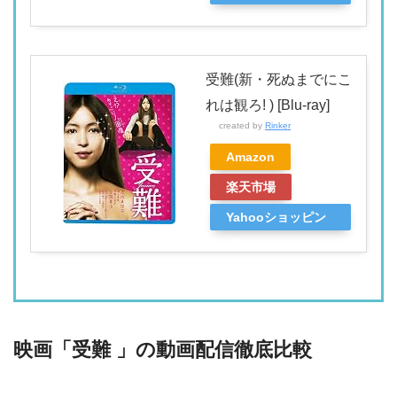
グ
受難(新・死ぬまでにこ
れは観ろ! ) [Blu-ray]
created by
Rinker
Amazon
楽天市場
Yahooショッピン
グ
映画「受難 」の動画配信徹底比較