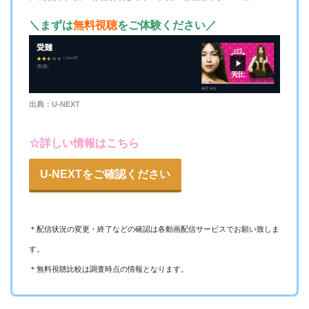
日テレTADA
＼まずは
無料視聴
をご体験ください／
ー
ー
・視聴できません
TBS FREE
出典：U-NEXT
ー
ー
・視聴できません
☆詳しい情報はこちら
テレ朝動画
U-NEXTをご確認ください
ー
ー
・視聴できません
ネットもテレ東
＊配信状況の変更・終了などの確認は各動画配信サービスでお願い致しま
ー
ー
す。
・視聴できません
FOD見逃し無料
＊無料視聴比較は調査時点の情報となります。
ー
ー
・視聴できません