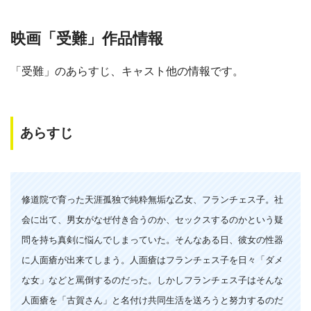
ABCテレビ
映画「受難」作品情報
ー
ー
・視聴できません
テレビ大阪
「受難」のあらすじ、キャスト他の情報です。
ー
ー
・視聴できません
カンテレドーガ
あらすじ
ー
ー
・視聴できません
ytv MyDo
修道院で育った天涯孤独で純粋無垢な乙女、フランチェス子。社
会に出て、男女がなぜ付き合うのか、セックスするのかという疑
ー
ー
・視聴できません
問を持ち真剣に悩んでしまっていた。そんなある日、彼女の性器
MBS動画イズム
に人面瘡が出来てしまう。人面瘡はフランチェス子を日々「ダメ
な女」などと罵倒するのだった。しかしフランチェス子はそんな
ー
ー
・視聴できません
人面瘡を「古賀さん」と名付け共同生活を送ろうと努力するのだ