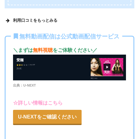
利用口コミをもっとみる
無料動画配信は公式動画配信サービス
動画配信数の多さと、興味があった映画、ドラマが多数
ある
＼まずは
無料視聴
をご体験ください／
出典：U-NEXT
☆詳しい情報はこちら
U-NEXTをご確認ください