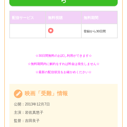
ら
配信サービス
無料視聴
無料期間
◎
登録から30日間
☆30日間無料のお試し利用ができます☆
☆無料期間内に解約をすれば料金は発生しません☆
☆最新の配信状況をお確かめください☆
映画「受難」情報
公開：2013年12月7日
主演：岩佐真悠子
監督：吉田良子