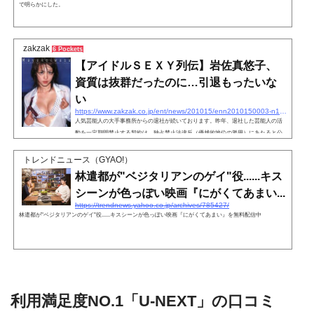
で明らかにした。
zakzak
6 Pockets
【アイドルＳＥＸＹ列伝】岩佐真悠子、
資質は抜群だったのに…引退もったいな
い
https://www.zakzak.co.jp/ent/news/201015/enn2010150003-n1.html
人気芸能人の大手事務所からの退社が続いております。昨年、退社した芸能人の活
動を一定期間禁止する契約は、独占禁止法違反（優越的地位の濫用）にあたると公
正取引委員会…
トレンドニュース（GYAO!）
林遣都が"ベジタリアンのゲイ"役......キス
シーンが色っぽい映画『にがくてあまい...
https://trendnews.yahoo.co.jp/archives/785427/
林遣都が"ベジタリアンのゲイ"役......キスシーンが色っぽい映画『にがくてあまい』を無料配信中
利用満足度NO.1「U-NEXT」の口コミ