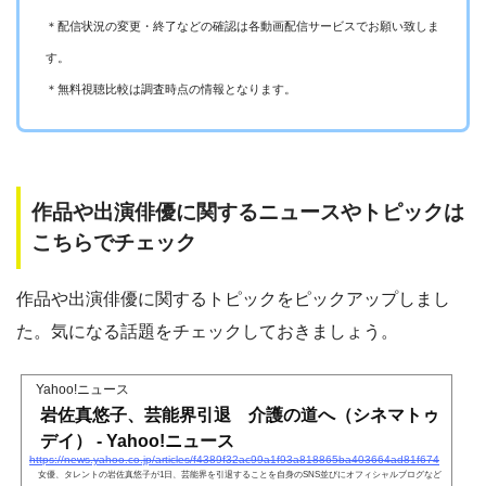
＊配信状況の変更・終了などの確認は各動画配信サービスでお願い致しま
す。
＊無料視聴比較は調査時点の情報となります。
作品や出演俳優に関するニュースやトピックは
こちらでチェック
作品や出演俳優に関するトピックをピックアップしまし
た。気になる話題をチェックしておきましょう。
Yahoo!ニュース
岩佐真悠子、芸能界引退 介護の道へ（シネマトゥ
デイ） - Yahoo!ニュース
https://news.yahoo.co.jp/articles/f4389f32ac99a1f93a818865ba403664ad81f674
女優、タレントの岩佐真悠子が1日、芸能界を引退することを自身のSNS並びにオフィシャルブログなど