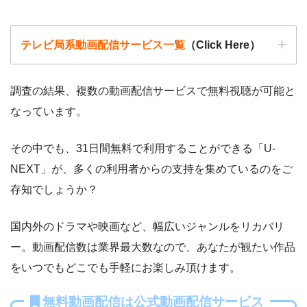
テレビ局系動画配信サービス一覧
（Click Here）
調査の結果、複数の動画配信サービスで無料視聴が可能と
なっています。
その中でも、31日間無料で利用することができる「U-
動画配信サービ
NEXT」が、多くの利用者からの支持を集めているのをご
配信
配信期間
過去動画視聴
ス
存知でしょうか？
国内外のドラマや映画など、幅広いジャンルをリカバリ
ー
ー
・視聴できません
Tver
ー。動画配信数は業界最大数なので、あなたが観たい作品
をいつでもどこでも手軽にお楽しみ頂けます。
ー
ー
・視聴できません
無料動画配信は公式動画配信サービス