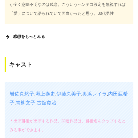
が全く意味不明なのは残念。こういうヘンテコ設定を無視すれば
「愛」について語られていて面白かったと思う。30代男性
感想をもっとみる
キャスト
「誰にも使ってもらえないお○○こなんて無駄」というセリフ
を読んで気分が悪くならない人にはお勧めできる作品。主人
公が相当な不幸？を背負っても素直に受け入れる設定なので
ストーリー全体として“ホワッ”っとした感じ。そして表面上は
岩佐真悠子
,
淵上泰史
,
伊藤久美子
,
奥浜レイラ
,
内田亜希
くだらないんだけれど人生とか愛とかに対しての深い考えも
子
,
青柳文子
,
古舘寛治
あるようで侮れませんね。監督の吉田良子さんはいつか物凄
い映画を撮りそう。。岩佐さんが全裸で道路を疾走するシー
＊出演俳優が出演する作品、関連作品は、俳優名をタップすると
ンがとにかく印象的。30代男性
みる事ができます。