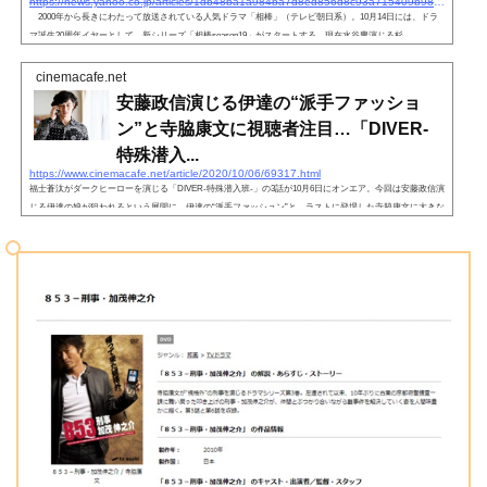
https://news.yahoo.co.jp/articles/1db48ba1a984ba7d8ed856d8c93a715409b988c2
2000年から長きにわたって放送されている人気ドラマ「相棒」（テレビ朝日系）。10月14日には、ドラ
マ誕生20周年イヤーとして、新シリーズ「相棒season19」がスタートする。現在水谷豊演じる杉
cinemacafe.net
安藤政信演じる伊達の“派手ファッショ
ン”と寺脇康文に視聴者注目…「DIVER-
特殊潜入...
https://www.cinemacafe.net/article/2020/10/06/69317.html
福士蒼汰がダークヒーローを演じる「DIVER-特殊潜入班-」の3話が10月6日にオンエア。今回は安藤政信演
じる伊達の娘が狙われるという展開に。伊達の“派手ファッション”と、ラストに登場した寺脇康文に大きな
注目が集まっている。