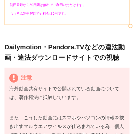
回
初回登録から30日間は無料でご利用いただけます。
た、寺脇さんは、熱血な単独捜査の刑事役をやること
もちろん途中解約でも料金は0円です。
になったみたい。「相棒」シリーズが二人の別の個性
を足したときに、2ではなくその倍や10にもなりえる
効果があったので、おもしろかったのだと思うが、今
はそれぞれの相棒が一人になったとき、どこまでの活
Dailymotion・Pandora.TVなどの違法動
躍ができるのか、おもしろさは半分になってしまうの
画・違法ダウンロードサイトでの視聴
か、その辺が評価されるでしょう。しかし、あの杉下
右京と良いコンビを組んでいた亀ちゃんのイメージが
注意
まだあるだけに、この作品の加茂さんのキャラにもす
ぐに受け入れることができました。でも、脇役にクセ
海外動画共有サイトで公開されている動画について
の強いキャラがあまりいないので、ちょっと不満で
は、著作権法に抵触しています。
す。40代女性
また、こうした動画にはスマホやパソコンの情報を抜
き出すマルウエアウイルスが仕込まれている為、個人