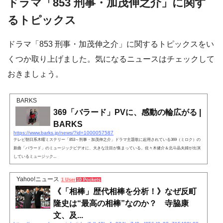
ドラマ「853 刑事・加茂伸之介」に関す
るトピックス
ドラマ「853 刑事・加茂伸之介」に関するトピックスをい
くつか取り上げました。気になるニュースはチェックして
おきましょう。
BARKS
369「バラード」PVに、感動の輪広がる |
BARKS
https://www.barks.jp/news/?id=1000057587
テレビ朝日系木曜ミステリー「853～刑事・加茂伸之介」ドラマ主題歌に起用されている369（ミロク）の
新曲「バラード」のミュージックビデオに、大きな注目が集まっている。佐々木健介＆北斗晶夫婦が出演
しているミュージック...
Yahoo!ニュース
1 User
10 Pockets
《「相棒」歴代相棒を分析！》なぜ反町
隆史は“最高の相棒”なのか？ 寺脇康
文、及...