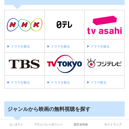
岳-ガク-映画無料動画フル視聴！
Pandora/Dailymotion/9tsu動画配信サービス最
新情報
映画 鋼の錬金術師(実写) 動画フル無料視聴！
Pandora/Dailymotion/openload動画配信サイ
ト最新情報
▶︎ ドラマを観る
▶︎ ドラマを観る
▶︎ ドラマを観る
映画 仮面ライダーディケイド オールライダー
対大ショッカー 動画フル無料視聴！
Pandora/Dailymotion/9tsu動画配信サービス最
▶︎ ドラマを観る
▶︎ ドラマを観る
▶︎ ドラマ観る
新情報
映画 仮面ライダーW FOREVER ＡtoＺ/運命
のガイアメモリ 動画フル無料視聴！
ジャンルから映画の無料視聴を探す
Pandora/Dailymotion/9tsu動画配信サービス最
新情報
コンタクト
プライバシーポリシー
運営者情報
サイトマップ
♬＋マークをタップすると検索できます♬