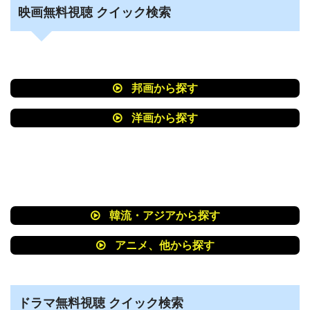
映画無料視聴 クイック検索
パラレルワールド･ラブストーリー 映画無料
動画フル視聴！Pandora/Dailymotion/9tsu動画
配信サービス最新情報
映画 バニラボーイ トゥモロー・イズ・アナザ
邦画から探す
ー・デイ 動画フル無料視聴！
洋画から探す
Pandora/Dailymotion/9tsu動画配信サイト最新
情報
映画 鬼龍院花子の生涯 動画フル無料視聴！
Pandora/Dailymotion/9tsu動画配信サービス最
韓流・アジアから探す
新情報
映画 ズタボロ 動画フル無料視聴！
アニメ、他から探す
Pandora/Dailymotion/9tsu動画配信サービス最
新情報
ドラマ無料視聴 クイック検索