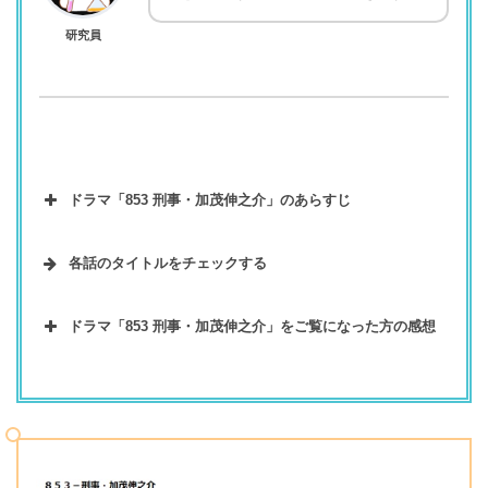
研究員
ドラマ「853 刑事・加茂伸之介」のあらすじ
各話のタイトルをチェックする
ドラマ「853 刑事・加茂伸之介」 各話タイトル
寺脇康文が型破りな刑事を演じる熱血刑事ドラマ。加
ドラマ「853 刑事・加茂伸之介」をご覧になった方の感想
茂伸之介(寺脇康文)は少々ルールを無視してでも犯人
１
を逮捕するという熱血漢の刑事である。10年ぶりに京
あの規格外の刑事が帰ってきた!!
話
都府警捜査一課へ戻ってきて、法令順守を第一に掲げ
不祥事を起こし、奥丹波署へ左遷されていた加茂伸之
る武藤係長(田辺誠一)の班に所属することに。しかし
２
その時、罪を償えますか？
介(寺脇康文)が、京都府警察に10年ぶりに復帰し、若
京都府警に赴任する前の日、加茂はちょっとした出来
話
手たちと切磋琢磨しながら、事件解決を行う刑事ドラ