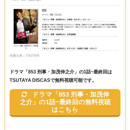
事から逮捕されてしまうのだった。周囲と衝突しなが
マです。題名の「853」とは京都府警本部という意味
３
らも難解な事件を解決していく様を熱く描いていく。
俺達、やっぱり刑事なんです
で、警察内での隠語です。京都府警の場所からくるも
話
のです。
わざわざ昔気質の刑事モノに取り組んだ意欲
４
的な刑事ドラマです。監督と脚本をドラマ「相棒」と
ダメ男に友の盃を
話
同じ人が担当していたり、出演者も「相棒」のキャス
トが多く、「相棒」の亀山が捜査一課に戻ったら、こ
５
信じてみたっていいじゃないか
画像出典：TSUTAYA
んな活躍を見せてくれるのかというのを、表したよう
話
なドラマというイメージ。40代男性
ドラマ「853 刑事・加茂伸之介」の1話~最終回は
６
生きているのも悪くない！
TSUTAYA DISCASで無料視聴可能です。
話
ドラマ「853 刑事・加茂伸
７
花嫁は待っている
之介」の1話~最終回
の無料視聴
話
「
相棒」のドラマで、長い期間、水谷豊とコンビだっ
はこちら
た寺脇さんが警察官を辞めてしまって、あの二人はも
最
う見ることできないなぁと思っていましたが、水谷さ
終
また逢う日まで！
んは次に及川さんとのコンビで、頭脳派コンビへ。ま