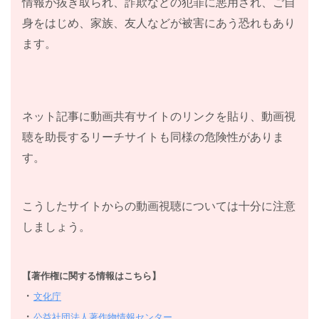
情報が抜き取られ、詐欺などの犯罪に悪用され、ご自
「相棒」を去っていった寺脇康文さんが主演を務める
身をはじめ、家族、友人などが被害にあう恐れもあり
刑事ドラマです。加茂慎之介は、十年前に殺人犯を射
ます。
殺してしまったため、京都府警から左遷されたが、よ
うやく復帰となり、係長の武藤と同僚に反感を買いな
がらもいろいろな事件にぶつかり解決していくという
ネット記事に動画共有サイトのリンクを貼り、動画視
ストーリー。注目点は勘や経験を元に捜査する、かな
聴を助長するリーチサイトも同様の危険性がありま
りアナログな加茂さんと、これまたかなりの頭が固い
す。
法令遵守を重視し、データひとすじのデジタルな武藤
との対決となります。二人のやり方や考えは真向正反
こうしたサイトからの動画視聴については十分に注意
対なので何度も衝突するのですが、佐々木雪子刑事
しましょう。
や、三原課長が、間に入り、いつも言い合いをしてき
た二人もラストは各々認め合う展開がよくあるストー
リーですが、よかったです。まあまあ満足できるドラ
【著作権に関する情報はこちら】
マでした。50代男性
・
文化庁
・
公益社団法人著作物情報センター