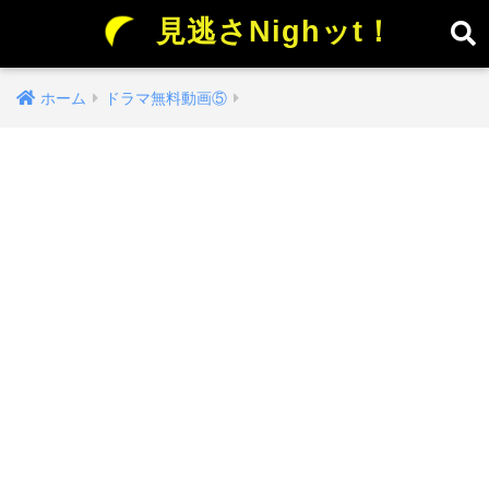
見逃さNighッt！
ホーム
ドラマ無料動画⑤