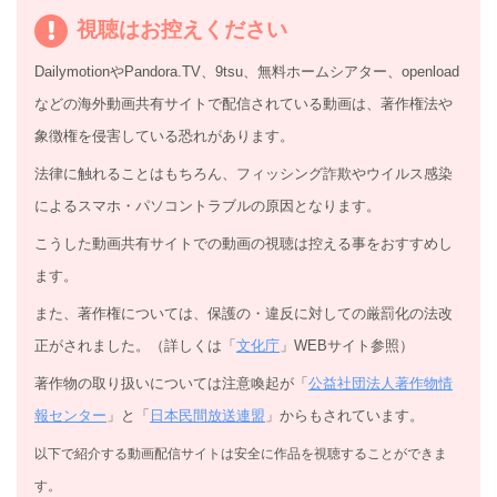
視聴はお控えください
DailymotionやPandora.TV、9tsu、無料ホームシアター、openload
などの海外動画共有サイトで配信されている動画は、著作権法や
象徴権を侵害している恐れがあります。
法律に触れることはもちろん、フィッシング詐欺やウイルス感染
によるスマホ・パソコントラブルの原因となります。
こうした動画共有サイトでの動画の視聴は控える事をおすすめし
ます。
また、著作権については、保護の・違反に対しての厳罰化の法改
正がされました。（詳しくは「
文化庁
」WEBサイト参照）
著作物の取り扱いについては注意喚起が「
公益社団法人著作物情
報センター
」と「
日本民間放送連盟
」からもされています。
以下で紹介する動画配信サイトは安全に作品を視聴することができま
す。