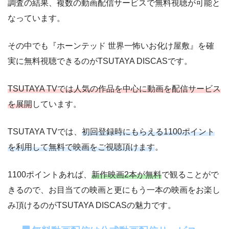
調査の結果、複数の動画配信サービスで無料視聴が可能と
なっています。
その中でも『ホーンテッド 世界一怖いお化け屋敷』を確
動画配信サービ
実に無料視聴できるのがTSUTAYA DISCASです。
配信
配信期間
過去動画視聴
ス
TSUTAYA TVでは人気の作品を中心に動画を配信サービス
を展開
しています。
ー
ー
・視聴できません
Tver
TSUTAYA TVでは、
初回登録時にもらえる1100ポイント
を利用して無料で映画をご視聴頂けます
。
ー
ー
・視聴できません
日テレTADA
1100ポイントあれば、
新作映画2本が無料
で観ることがで
きるので、お目当ての映画と更にもう一本の映画をお楽し
み頂けるのがTSUTAYA DISCASの魅力です。
ー
ー
・視聴できません
TBS FREE