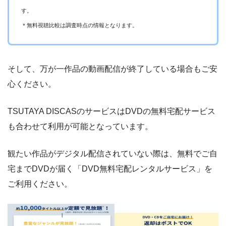
ー
ー
・視聴できません
す。
カンテレドーガ
＊無料視聴比較は調査時点の情報となります。
ー
ー
・視聴できません
ytv MyDo
そして、万が一作品の動画配信が終了している場合もご安
心ください。
ー
ー
・視聴できません
MBS動画イズム
TSUTAYA DISCASのサービスはDVDの無料宅配サービス
も合わせて利用が可能となっています。
ー
ー
・視聴できません
観たい作品がデジタル配信されていない際は、無料でご自
GYAO!
宅までDVDが届く「DVD無料宅配レンタルサービス」を
ご利用ください。