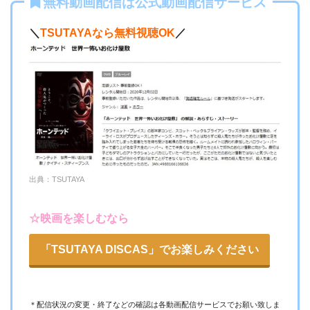
無料動画配信は公式動画配信サービス
＼
TSUTAYAなら無料視聴OK
／
ー
ー
・視聴できません
テレ朝動画
ー
ー
・視聴できません
ネットもテレ東
ー
ー
・視聴できません
FOD見逃し無料
出典：TSUTAYA
ー
ー
☆映画を楽しむなら
・視聴できません
ABCテレビ
「TSUTAYA DISCAS」でお楽しみください
ー
ー
・視聴できません
テレビ大阪
＊配信状況の変更・終了などの確認は各動画配信サービスでお願い致しま