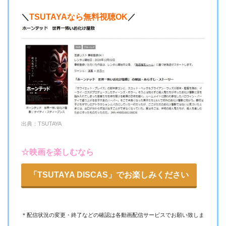
ラウマに近い意味だけど主人公の家族のエピソードも殆ど意
＼
TSUTAYAなら無料視聴OK
／
味がないし、これは多分ディレクターズカット版(でたらの話)
を見ないと全体が全く見えない。それでも、期待を込めて3.5
にしました。30代男性
出典：TSUTAYA
前半は適度な緊張感でいい感じで見られたけど、後半にかけ
ての伏線回収やオチなど微妙で、尻すぼみに感じた。肝心の
☆映画を楽しむなら
グロ描写も、中途半端で構えていたので、物足りなさが半端
なかった。多分この作品の一番の見所は、仮面の下の顔。か
「TSUTAYA DISCAS」でお楽しみください
なりインパクトありました。30代女性
＊配信状況の変更・終了などの確認は各動画配信サービスでお願い致しま