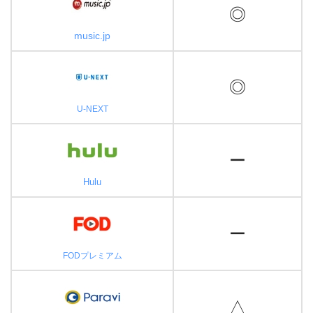
◎
music.jp
◎
U-NEXT
ー
Hulu
ー
FODプレミアム
△