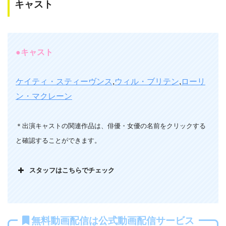
キャスト
最初は、思わせぶりなスタートだけど実は全くなにもない
し、僕としては何がしたいか全く理解できない上に、強いて
言うなら殺人鬼が作った恐怖のお化け屋敷と言いたいのです
が、セットのレベルがドンキで集めた素材で作られているみ
●キャスト
たいで、まるで学園祭を見せられているようで、殺人鬼達も
反撃に合うので普通に弱い。おまけにソウみたいな凶悪トラ
ケイティ・スティーヴンス
,
ウィル・ブリテン
,
ローリ
ップも無いし、天才的な殺人鬼も不在で、内容がない映画だ
ン・マクレーン
った。30代男性
＊出演キャストの関連作品は、俳優・女優の名前をクリックする
と確認することができます。
スタッフはこちらでチェック
最後までピエロたちの目的が殆ど描かれていない上に、やっ
とラストあたりで下っ端みたいなやつの口から、職業紹介み
たいに語られただけなので映画の制作上の理由でバッサリ斬
られていたのかなと感じました。原題｢Haunt｣の意味は、ト
無料動画配信は公式動画配信サービス