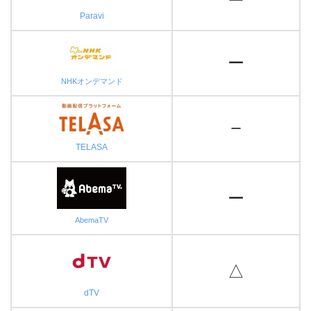
Paravi
ー
NHKオンデマンド
ー
TELASA
ー
AbemaTV
△
dTV