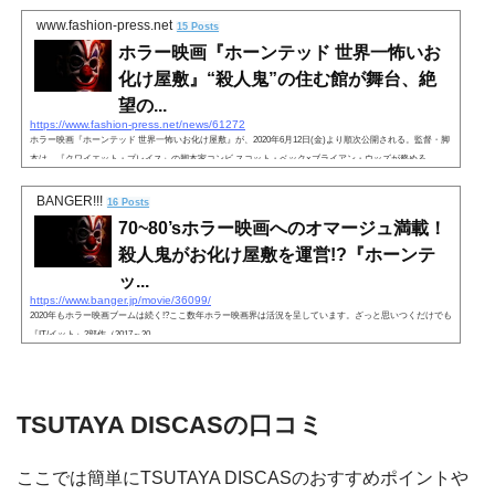
www.fashion-press.net
15 Posts
ホラー映画『ホーンテッド 世界一怖いお
化け屋敷』“殺人鬼”の住む館が舞台、絶
望の...
https://www.fashion-press.net/news/61272
ホラー映画『ホーンテッド 世界一怖いお化け屋敷』が、2020年6月12日(金)より順次公開される。監督・脚
本は、『クワイエット・プレイス』の脚本家コンビ スコット・ベック×ブライアン・ウッズが務める。...
BANGER!!!
16 Posts
70~80’sホラー映画へのオマージュ満載！
殺人鬼がお化け屋敷を運営!?『ホーンテ
ッ...
https://www.banger.jp/movie/36099/
2020年もホラー映画ブームは続く!?ここ数年ホラー映画界は活況を呈しています。ざっと思いつくだけでも
『IT/イット』2部作（2017～20…
TSUTAYA DISCASの口コミ
ここでは簡単にTSUTAYA DISCASのおすすめポイントや