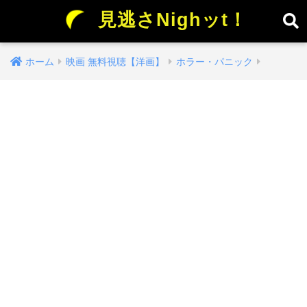
見逃さNighッt！
ホーム
映画 無料視聴【洋画】
ホラー・パニック