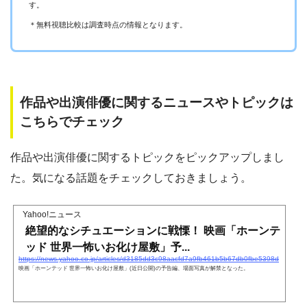
す。
＊無料視聴比較は調査時点の情報となります。
作品や出演俳優に関するニュースやトピックは
こちらでチェック
作品や出演俳優に関するトピックをピックアップしまし
た。気になる話題をチェックしておきましょう。
Yahoo!ニュース
絶望的なシチュエーションに戦慄！ 映画「ホーンテ
ッド 世界一怖いお化け屋敷」予...
https://news.yahoo.co.jp/articles/d3185dd3c98aacfd7a9fb461b5b67db0fbe5398d
映画「ホーンテッド 世界一怖いお化け屋敷」(近日公開)の予告編、場面写真が解禁となった。