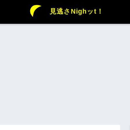
見逃さNighッt！