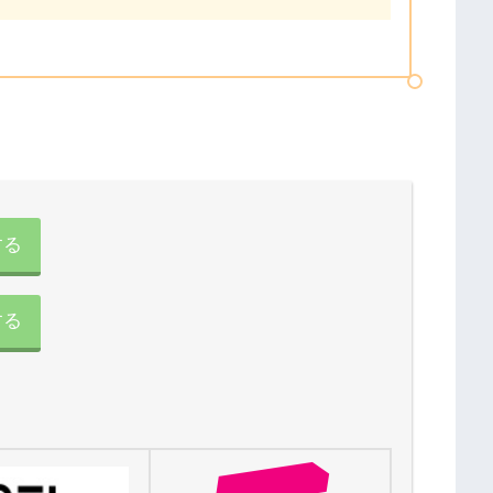
する
する