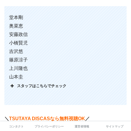
２
無実の少年
堂本剛
話
奥菜恵
３
安藤政信
希望という名の明日
話
小橋賢児
吉沢悠
４
許されない恋
篠原涼子
話
上川隆也
５
山本圭
君だけを守りたい
話
スタッフはこちらでチェック
６
純愛の復讐
話
＼
TSUTAYA DISCASなら無料視聴OK
／
７
二重人格の秘密
話
コンタクト
プライバシーポリシー
運営者情報
サイトマップ