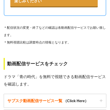
楽しみください
＊
配信状況の変更・終了などの確認は各動画配信サービスでお願い致し
ます。
＊無料視聴比較は調査時点の情報となります。
動画配信サービスをチェック
ドラマ「青の時代」を無料で視聴できる動画配信サービス
を確認します。
サブスク動画配信サービス一覧
（Click Here）