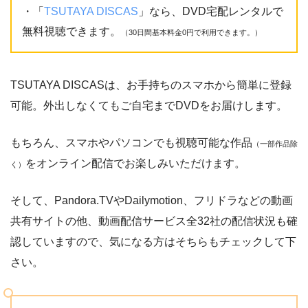
・「
TSUTAYA DISCAS
」なら、DVD宅配レンタルで
無料視聴できます。
（30日間基本料金0円で利用できます。）
TSUTAYA DISCASは、お手持ちのスマホから簡単に登録
可能。外出しなくてもご自宅までDVDをお届けします。
もちろん、スマホやパソコンでも視聴可能な作品
（一部作品除
をオンライン配信でお楽しみいただけます。
く）
そして、Pandora.TVやDailymotion、フリドラなどの動画
共有サイトの他、動画配信サービス全32社の配信状況も確
認していますので、気になる方はそちらもチェックして下
さい。