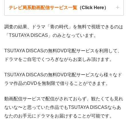
テレビ局系動画配信サービス一覧
（Click Here）
調査の結果、ドラマ「青の時代」を無料で視聴できるのは
「TSUTAYA DISCAS」のみとなっています。
動画配信サービ
・無料期間
配信
初回無料ポイント
ス
・月額料金
TSUTAYA DISCASの無料DVD宅配サービスを利用して、
動画配信サービ
配信
配信期間
過去動画視聴
ドラマをご自宅でくつろぎながらお楽しみ頂けます。
ス
・30日間
◎
・0P
TSUTAYA DISCASの無料DVD宅配サービスなら様々なド
TSUTAYA DISC
・2052円
ー
ー
・視聴できません
Tver
ラマ作品のDVDを無制限で借りることができます。
AS
動画配信サービスで配信がされておらず、観たくても見れ
・2週間
ー
ー
ー
・最大900P
・視聴できません
ないな〜と思っていた作品でもTSUTAYA DISCASならあ
・976円
日テレTADA
FODプレミアム
なたのお手元にドラマをお届けすることが可能です。
・2週間