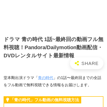
ドラマ 青の時代 1話~最終回の動画フル無
料視聴！Pandora/Dailymotion動画配信・
DVDレンタルサイト最新情報
堂本剛出演ドラマ「
青の時代
」の1話〜最終回までの全話
をフル動画で無料視聴できる情報をお届けします。
「青の時代」フル動画の無料視聴方法