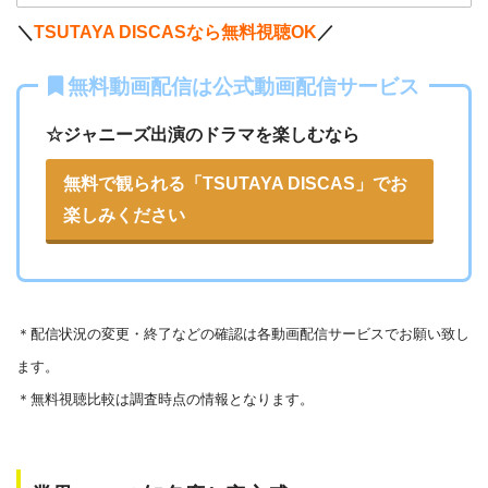
＼
TSUTAYA DISCASなら無料視聴OK
／
無料動画配信は公式動画配信サービス
有名作品がシリーズでまるごと揃っているところ
☆ジャニーズ出演のドラマを楽しむなら
無料で観られる「TSUTAYA DISCAS」でお
楽しみください
＊
配信状況の変更・終了などの確認は各動画配信サービスでお願い致し
ます。
＊無料視聴比較は調査時点の情報となります。