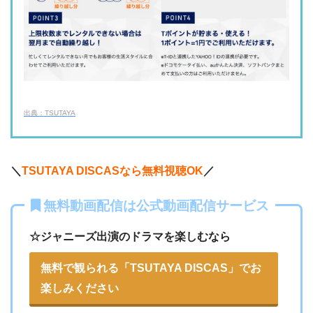
出典：TSUTAYA
＼
TSUTAYA DISCASなら無料視聴OK
／
ストリーミング配信のみのサービスと違い、観られない作品が
無料動画配信は公式動画配信サービス
ほぼゼロになり、追加の課金も発生しない
☆ジャニーズ出演のドラマを楽しむなら
無料で観られる「TSUTAYA DISCAS」でお
楽しみください