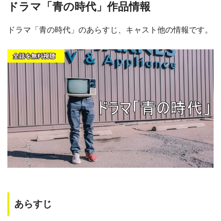
ドラマ「青の時代」作品情報
ドラマ「青の時代」のあらすじ、キャスト他の情報です。
あらすじ