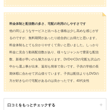
料金体制と配信数の多さ、宅配の利用のしやすさです
他の同じようなサービスと比べると価格は少し高めな感じがす
るのですが、無料期間があったり総合的にお得だと思います。
料金体制もとても分かりやすくて良いと思いました。しっかり
料金に見合う動画配信数があり、様々なジャンルで豊富な配信
数、新着が早いのも魅力があります。DVDやCDの宅配も沢山の
中から選ぶ事が出来、返却も簡単で良いです。子供の学校の長
期休暇に合わせて沢山借りています。子供は配信よりもDVDの
方が好きなので宅配があるのは良かったです。40代女性
口コミをもっとチェックする