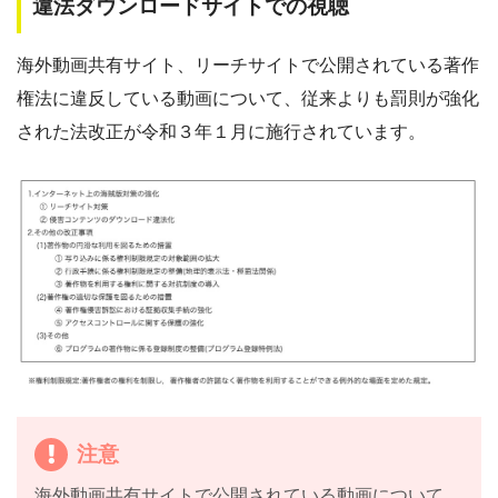
違法ダウンロードサイトでの視聴
海外動画共有サイト、リーチサイトで公開されている著作
権法に違反している動画について、従来よりも罰則が強化
された法改正が令和３年１月に施行されています。
注意
海外動画共有サイトで公開されている動画について