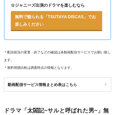
☆ジャニーズ出演のドラマを楽しむなら
無料で観られる「TSUTAYA DISCAS」でお
楽しみください
＊
配信状況の変更・終了などの確認は各動画配信サービスでお願い致し
ます。
店舗を訪れなくても自宅でレンタルを観られるとこ
＊無料視聴比較は調査時点の情報となります。
動画配信サービス情報まとめ表はこちら
検索:
ドラマ「太閤記~サルと呼ばれた男~」無