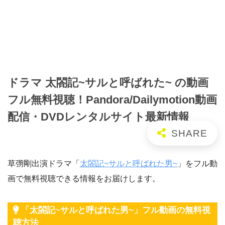
ドラマ 太閤記~サルと呼ばれた~ の動画
フル無料視聴！Pandora/Dailymotion動画
配信・DVDレンタルサイト最新情報
草彅剛出演ドラマ「
太閤記~サルと呼ばれた男~
」をフル動
画で無料視聴できる情報をお届けします。
「太閤記~サルと呼ばれた男~」フル動画の無料視
聴方法