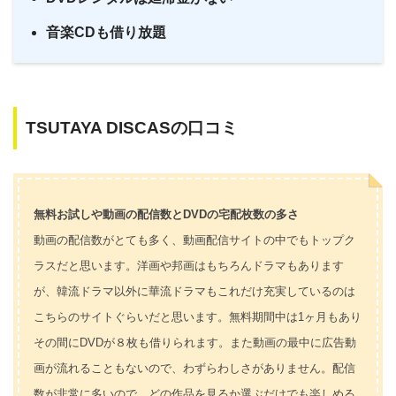
音楽CDも借り放題
TSUTAYA DISCASの口コミ
無料お試しや動画の配信数とDVDの宅配枚数の多さ
動画の配信数がとても多く、動画配信サイトの中でもトップク
ラスだと思います。洋画や邦画はもちろんドラマもあります
が、韓流ドラマ以外に華流ドラマもこれだけ充実しているのは
こちらのサイトぐらいだと思います。無料期間中は1ヶ月もあり
その間にDVDが８枚も借りられます。また動画の最中に広告動
画が流れることもないので、わずらわしさがありません。配信
数が非常に多いので、どの作品を見るか選ぶだけでも楽しめる