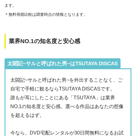
ます。
＊無料視聴比較は調査時点の情報となります。
業界NO.1の知名度と安心感
選択肢があること、さらには利便性が高いこと
太閤記~サルと呼ばれた男~はTSUTAYA DISCAS
太閤記~サルと呼ばれた男~を外出することなく、ご
自宅で手軽に観るならTSUTAYA DISCASです。
誰もが耳にしたことにある「TSUTAYA」は業界
NO.1の知名度と安心感。選べる作品はあなたの想像
を超えるはず。
今なら、DVD宅配レンタルが30日間無料になるお試