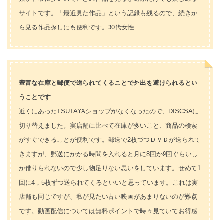
サイトです。「最近見た作品」という記録も残るので、続きか
ら見る作品探しにも便利です。30代女性
豊富な在庫と郵便で送られてくることで外出を避けられるとい
うことです
近くにあったTSUTAYAショップがなくなったので、DISCSAに
切り替えました。実店舗に比べて在庫が多いこと、商品の検索
がすぐできることが便利です。郵送で2枚づつＤＶＤが送られて
きますが、郵送にかかる時間を入れると月に8回か9回ぐらいし
か借りられないので少し物足りない思いをしています。せめて1
回に4，5枚ずつ送られてくるといいと思っています。これは実
店舗も同じですが、私が見たい古い映画があまりないのが難点
です。動画配信については無料ポイントで時々見ていてお得感