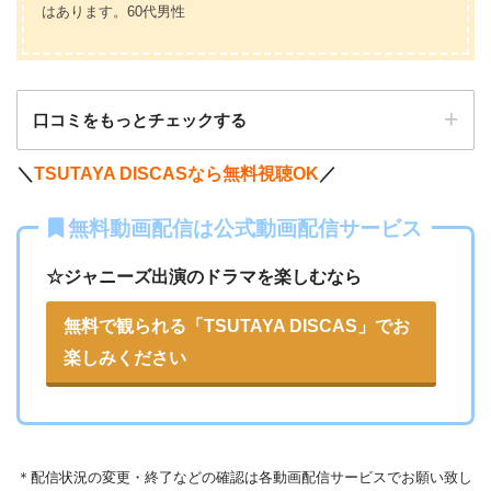
はあります。60代男性
口コミをもっとチェックする
＼
TSUTAYA DISCASなら無料視聴OK
／
無料動画配信は公式動画配信サービス
Blu-rayが見られる点。配信ではどうしても映像クオリティが犠
牲になる
☆ジャニーズ出演のドラマを楽しむなら
無料で観られる「TSUTAYA DISCAS」でお
楽しみください
＊
配信状況の変更・終了などの確認は各動画配信サービスでお願い致し