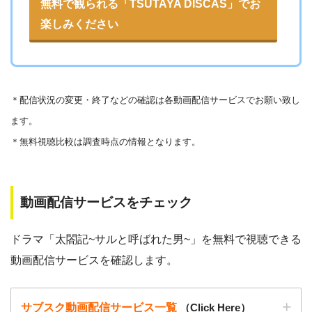
無料で観られる「TSUTAYA DISCAS」でお
楽しみください
＊
配信状況の変更・終了などの確認は各動画配信サービスでお願い致し
ます。
＊無料視聴比較は調査時点の情報となります。
動画配信サービスをチェック
ドラマ「太閤記~サルと呼ばれた男~」を無料で視聴できる
動画配信サービスを確認します。
サブスク動画配信サービス一覧
（Click Here）