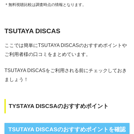
AbemaTV
＊無料視聴比較は調査時点の情報となります。
ー
ー
・視聴できません
テレビ大阪
・31日間
ー
・0P
ー
ー
・550円
TSUTAYA DISCAS
・視聴できません
dTV
カンテレドーガ
ここでは簡単にTSUTAYA DISCASのおすすめポイントや
・無料なし
ー
ー
ー
・0P
・視聴できません
ご利用者様の口コミをまとめています。
・880円~
ytv MyDo
Netflix
TSUTAYA DISCASをご利用される前にチェックしておき
ましょう！
ー
ー
・視聴できません
・30日間
ー
・0P
MBS動画イズム
Amazonプライム・
・550円
ビデオ
TYSTAYA DISCSAのおすすめポイント
ー
ー
・視聴できません
・2週間
ー
GYAO!
・なし
・1026円
Hulu
TSUTAYA DISCASのおすすめポイントを確認