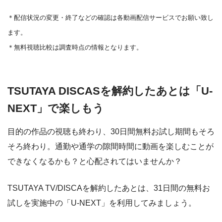
＊
配信状況の変更・終了などの確認は各動画配信サービスでお願い致し
出典：
TSUTAYA
ます。
＊無料視聴比較は調査時点の情報となります。
TSUTAYA DISCASを解約したあとは「U-
NEXT」で楽しもう
目的の作品の視聴も終わり、30日間無料お試し期間もそろ
そろ終わり。通勤や通学の隙間時間に動画を楽しむことが
できなくなるかも？と心配されてはいませんか？
TSUTAYA TV/DISCAを解約したあとは、31日間の無料お
試しを実施中の「U-NEXT」を利用してみましょう。