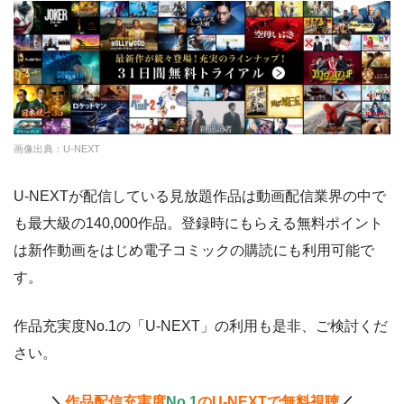
画像出典：U-NEXT
U-NEXTが配信している見放題作品は動画配信業界の中で
も最大級の140,000作品。登録時にもらえる無料ポイント
は新作動画をはじめ電子コミックの購読にも利用可能で
す。
作品充実度No.1の「U-NEXT」の利用も是非、ご検討くだ
さい。
＼
作品配信充実度
No.1
のU-NEXTで無料視聴
／