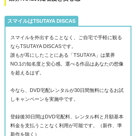
千鳥の相席食堂などのバラエティー番組を観れる点が利用して
スマイルはTSUTAYA DISCAS
良かったと思います
スマイルを外出することなく、ご自宅で手軽に観る
ならTSUTAYA DISCASです。
誰もが耳にしたことにある「TSUTAYA」は業界
NO.1の知名度と安心感。選べる作品はあなたの想像
を超えるはず。
今なら、DVD宅配レンタルが30日間無料になるお試
しキャンペーンを実施中です。
登録後30日間はDVD宅配料、レンタル料と月額基本
ネットで検索して、観たい映画を探せるところ
料金を支払うことなく利用が可能です。（新作、準
新作を除く）