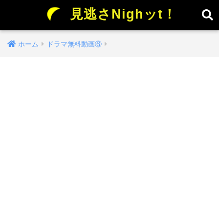
見逃さNighッt！
ホーム
ドラマ無料動画⑥