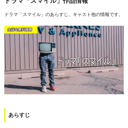
ドラマ「スマイル」作品情報
ドラマ「スマイル」のあらすじ、キャスト他の情報です。
あらすじ