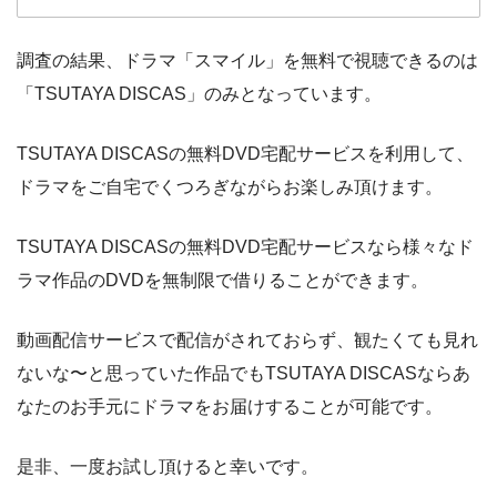
調査の結果、ドラマ「スマイル」を無料で視聴できるのは
「TSUTAYA DISCAS」のみとなっています。
動画配信サービ
・無料期間
配信
初回無料ポイント
ス
・月額料金
TSUTAYA DISCASの無料DVD宅配サービスを利用して、
動画配信サービ
配信
配信期間
過去動画視聴
ドラマをご自宅でくつろぎながらお楽しみ頂けます。
ス
・30日間
◎
・0P
TSUTAYA DISCASの無料DVD宅配サービスなら様々なド
TSUTAYA DISC
・2052円
ー
ー
・視聴できません
Tver
ラマ作品のDVDを無制限で借りることができます。
AS
動画配信サービスで配信がされておらず、観たくても見れ
・2週間
ー
ー
ー
・最大900P
・視聴できません
ないな〜と思っていた作品でもTSUTAYA DISCASならあ
・976円
日テレTADA
FODプレミアム
なたのお手元にドラマをお届けすることが可能です。
・2週間
ー
是非、一度お試し頂けると幸いです。
・0P
ー
ー
・視聴できません
・1017円
Paravi