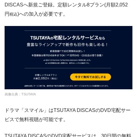
DISCASへ新規ご登録。定額レンタル8プラン(月額2,052
dTV
約120,000本
550円
31日
円
)への加入が必要です。
税込
Paravi
約8,000本
1017円
14日
TSUTAYA DISCAS
約24,000本
2417円
30日
hulu
約50,000本
1026円
14日
FODプレミアム
約50,000本
976円
2週間
U-NEXT
約140,000本
2189円
31日
クランクインビデ
約7,000本
1650円
14日
画像出典：TSUTAYA
オ
ドラマ「スマイル」はTSUTAYA DISCASのDVD宅配サー
amazon
約140,000本
約408円
30日
ビスで無料視聴が可能です。
DMM
約7,000本
540円
なし
TSUTAYA DISCASのDVD宅配サービスは、30日間の無料