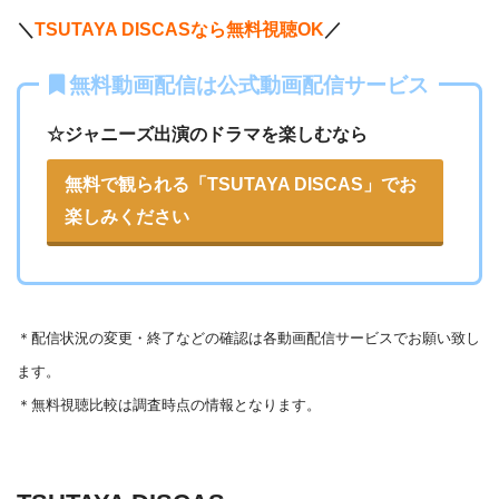
TBS FREE
＼
TSUTAYA DISCASなら無料視聴OK
／
・31日間
ー
無料動画配信は公式動画配信サービス
・1000P
ー
ー
NHKオンデマン
・視聴できません
・2189円
テレ朝動画
ド
☆ジャニーズ出演のドラマを楽しむなら
無料で観られる「TSUTAYA DISCAS」でお
・31日間
ー
ー
ー
・視聴できません
・600P
楽しみください
・2189円
ネットもテレ東
U-NEXT
ー
ー
・30日間
・視聴できません
ー
FOD見逃し無料
・540P
・618円
TELASA
＊
配信状況の変更・終了などの確認は各動画配信サービスでお願い致し
ー
ー
・視聴できません
ます。
ABCテレビ
・2週間
ー
＊無料視聴比較は調査時点の情報となります。
・0P
・1056円
AbemaTV
ー
ー
・視聴できません
テレビ大阪
・31日間