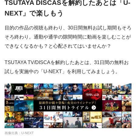
TSUTAYA DISCASを解約したあとは「U-
NEXT」で楽しもう
目的の作品の視聴も終わり、30日間無料お試し期間もそろ
そろ終わり。通勤や通学の隙間時間に動画を楽しむことが
できなくなるかも？と心配されてはいませんか？
TSUTAYA TV/DISCAを解約したあとは、31日間の無料お
試しを実施中の「U-NEXT」を利用してみましょう。
画像出典：U-NEXT