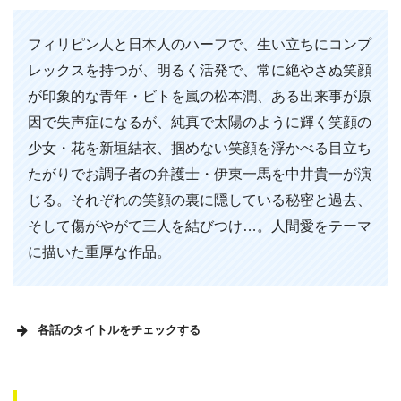
フィリピン人と日本人のハーフで、生い立ちにコンプ
レックスを持つが、明るく活発で、常に絶やさぬ笑顔
が印象的な青年・ビトを嵐の松本潤、ある出来事が原
因で失声症になるが、純真で太陽のように輝く笑顔の
少女・花を新垣結衣、掴めない笑顔を浮かべる目立ち
たがりでお調子者の弁護士・伊東一馬を中井貴一が演
じる。それぞれの笑顔の裏に隠している秘密と過去、
そして傷がやがて三人を結びつけ…。人間愛をテーマ
に描いた重厚な作品。
各話のタイトルをチェックする
スマイル 各話タイトル