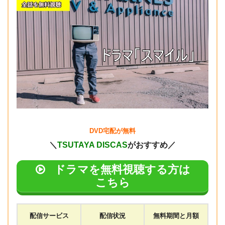
DVD宅配が無料
＼
TSUTAYA DISCAS
がおすすめ／
ドラマを無料視聴する方は
こちら
配信サービス
配信状況
無料期間と月額