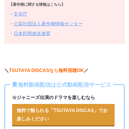
【著作権に関する情報はこちら】
・
文化庁
・
公益社団法人著作物情報センター
・
日本民間放送連盟
＼
TSUTAYA DISCASなら無料視聴OK
／
無料動画配信は公式動画配信サービス
☆ジャニーズ出演のドラマを楽しむなら
無料で観られる「TSUTAYA DISCAS」でお
楽しみください