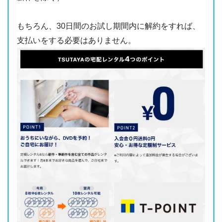
もちろん、30日間のお試し期間内に解約をすれば、
支払いをする必要はありません。
ストリーミング配信とディスクレンタルを使い分けられる