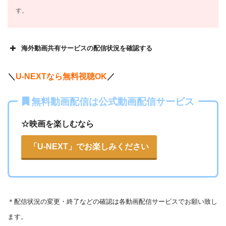
す。
海外動画共有サービスの配信状況を確認する
＼
U-NEXTなら無料視聴OK
／
無料動画配信は公式動画配信サービス
☆映画を楽しむなら
「U-NEXT」でお楽しみください
各動画共有サイトを実際に確認する
▶︎Openload(アクセスブロック中）
＊
配信状況の変更・終了などの確認は各動画配信サービスでお願い致し
▶︎無料ホームシアター
ます。