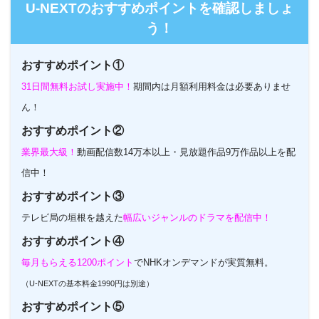
U-NEXTのおすすめポイントを確認しましょ
う！
数多くある動画、漫画のコンテンツがかなり早いスパン
で見ることができる。
おすすめポイント①
31日間無料お試し実施中！
期間内は月額利用料金は必要ありませ
ん！
おすすめポイント②
業界最大級！
動画配信数14万本以上・見放題作品9万作品以上を配
信中！
おすすめポイント③
テレビ局の垣根を越えた
幅広いジャンルのドラマを配信中！
おすすめポイント④
毎月もらえる1200ポイント
でNHKオンデマンドが実質無料。
（U-NEXTの基本料金1990円は別途）
おすすめポイント⑤