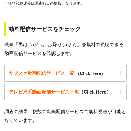
＊無料視聴比較は調査時点の情報となります。
▶︎9tsu
▶︎Pandora.TV
動画配信サービスをチェック
▶︎Dailymotion
映画「男はつらいよ お帰り 寅さん」を無料で視聴できる
動画配信サービスを確認します。
サブスク動画配信サービス一覧
（Click Here）
テレビ局系動画配信サービス一覧
（Click Here）
調査の結果、複数の動画配信サービスで無料視聴が可能と
なっています。
動画配信サービ
・無料期間
配信
初回無料ポイント