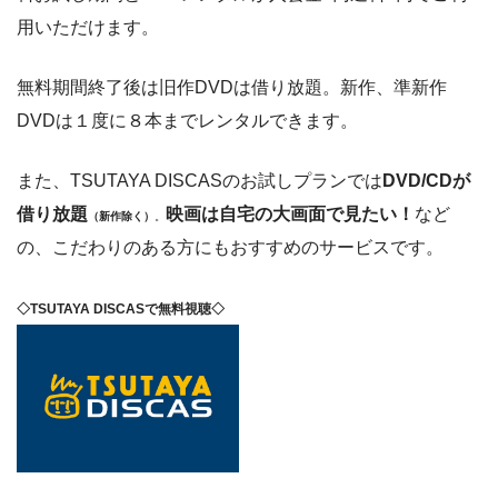
用いただけます。
無料期間終了後は旧作DVDは借り放題。新作、準新作
DVDは１度に８本までレンタルできます。
また、TSUTAYA DISCASのお試しプランでは
DVD/CDが
借り放題
映画は自宅の大画面で見たい！
など
（新作除く）
。
の、こだわりのある方にもおすすめのサービスです。
◇TSUTAYA DISCASで無料視聴◇