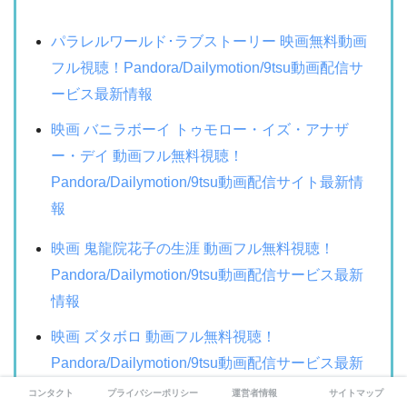
パラレルワールド･ラブストーリー 映画無料動画
フル視聴！Pandora/Dailymotion/9tsu動画配信サ
ービス最新情報
映画 バニラボーイ トゥモロー・イズ・アナザ
ー・デイ 動画フル無料視聴！
Pandora/Dailymotion/9tsu動画配信サイト最新情
報
映画 鬼龍院花子の生涯 動画フル無料視聴！
Pandora/Dailymotion/9tsu動画配信サービス最新
情報
映画 ズタボロ 動画フル無料視聴！
Pandora/Dailymotion/9tsu動画配信サービス最新
情報
コンタクト
プライバシーポリシー
運営者情報
サイトマップ