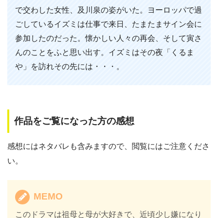
で交わした女性、及川泉の姿がいた。ヨーロッパで過
ごしているイズミは仕事で来日、たまたまサイン会に
参加したのだった。懐かしい人々の再会、そして寅さ
んのことをふと思い出す。イズミはその夜「くるま
や」を訪れその先には・・・。
作品をご覧になった方の感想
感想にはネタバレも含みますので、閲覧にはご注意くださ
い。
MEMO
このドラマは祖母と母が大好きで、近頃少し嫌になり