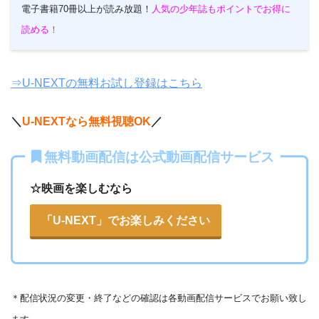
電子書籍70冊以上が読み放題！
人気の少年誌もポイントでお得に
読める！
⇒U-NEXTの無料お試し登録はこちら
＼
U-NEXTなら無料視聴OK
／
無料動画配信は公式動画配信サービス
☆映画を楽しむなら
「U-NEXT」でお楽しみください
＊
配信状況の変更・終了などの確認は各動画配信サービスでお願い致し