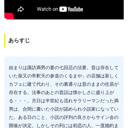
あらすじ
始まりは諏訪満男の妻の七回忌の法要。昔は存在して
いた柴又の帝釈天の参道のくるまや」の店舗は新しく
カフェに建て代わり、その裏通りは昔のままの住居が
存在する。法事のあとの昔話は懐かしさに盛り上が
る・・・。月日は半世紀も流れサラリーマンだった満
男は、合間に書いた小説が認められ小説家になってい
た。ある日のこと、小説の評判の良さからサイン会の
開催が決定。しかしその列には初恋の人、一度婚約ま