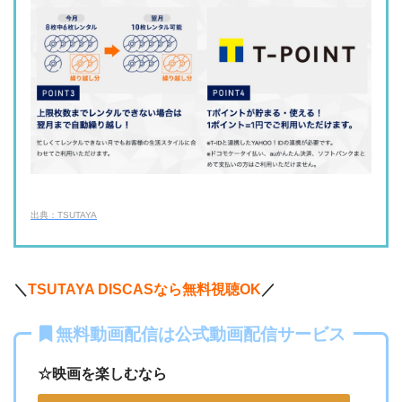
・14日間無料
ー
・0P
・1070円
ゲオTV
・14日間無料
ー
・3000P
クランクインビ
・1650円
デオ
出典：TSUTAYA
＼
TSUTAYA DISCASなら無料視聴OK
／
無料動画配信は公式動画配信サービス
☆映画を楽しむなら