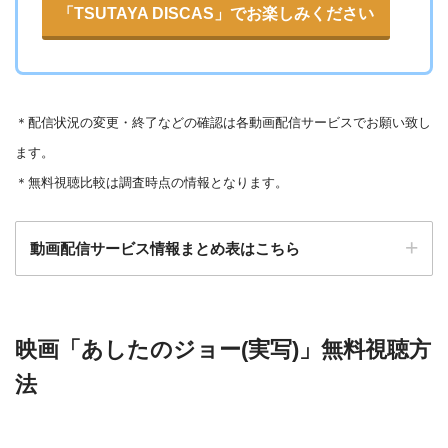
「TSUTAYA DISCAS」でお楽しみください
＊
配信状況の変更・終了などの確認は各動画配信サービスでお願い致し
ます。
＊無料視聴比較は調査時点の情報となります。
動画配信サービス情報まとめ表はこちら
検索:
映画「あしたのジョー(実写)」無料視聴方
動画配信サービス
配信動画
月額
無料期間
法
数
料
music.jp
約180,000本
1958円
30日