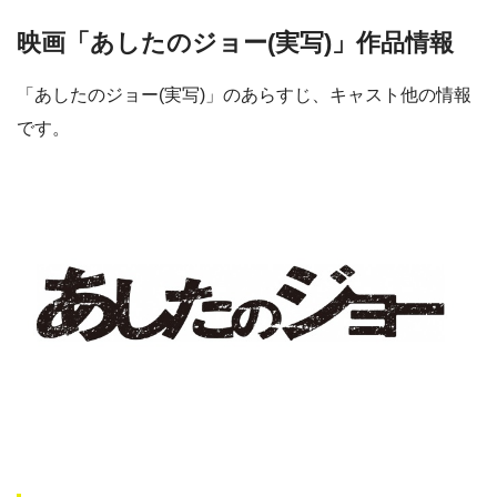
映画「あしたのジョー(実写)」作品情報
「あしたのジョー(実写)」のあらすじ、キャスト他の情報
です。