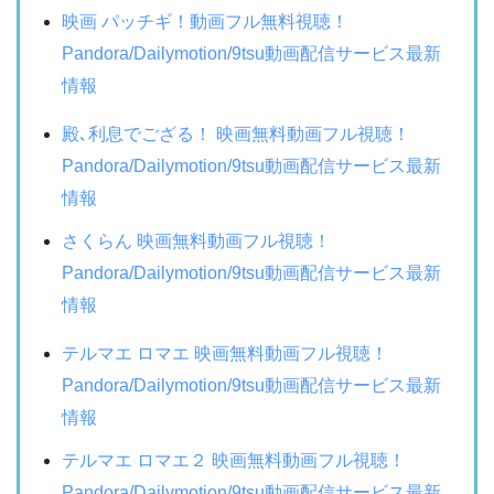
映画 パッチギ！動画フル無料視聴！
Pandora/Dailymotion/9tsu動画配信サービス最新
情報
殿､利息でござる！ 映画無料動画フル視聴！
Pandora/Dailymotion/9tsu動画配信サービス最新
情報
さくらん 映画無料動画フル視聴！
Pandora/Dailymotion/9tsu動画配信サービス最新
情報
テルマエ ロマエ 映画無料動画フル視聴！
Pandora/Dailymotion/9tsu動画配信サービス最新
情報
テルマエ ロマエ２ 映画無料動画フル視聴！
Pandora/Dailymotion/9tsu動画配信サービス最新