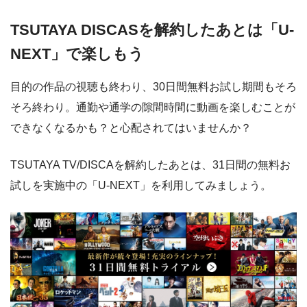
TSUTAYA DISCASを解約したあとは「U-
NEXT」で楽しもう
目的の作品の視聴も終わり、30日間無料お試し期間もそろ
そろ終わり。通勤や通学の隙間時間に動画を楽しむことが
できなくなるかも？と心配されてはいませんか？
TSUTAYA TV/DISCAを解約したあとは、31日間の無料お
試しを実施中の「U-NEXT」を利用してみましょう。