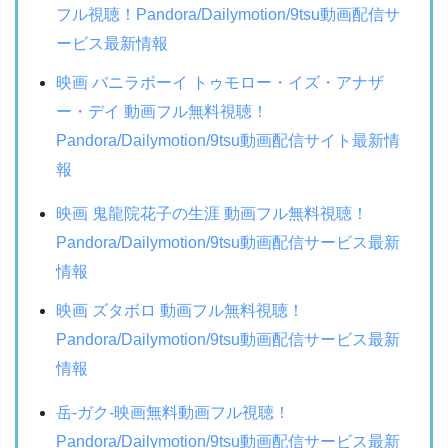
フル視聴！Pandora/Dailymotion/9tsu動画配信サ
ービス最新情報
映画 バニラボーイ トゥモロー・イズ・アナザ
ー・デイ 動画フル無料視聴！
Pandora/Dailymotion/9tsu動画配信サイト最新情
報
映画 鬼龍院花子の生涯 動画フル無料視聴！
Pandora/Dailymotion/9tsu動画配信サービス最新
情報
映画 ズタボロ 動画フル無料視聴！
Pandora/Dailymotion/9tsu動画配信サービス最新
情報
岳-ガク-映画無料動画フル視聴！
Pandora/Dailymotion/9tsu動画配信サービス最新