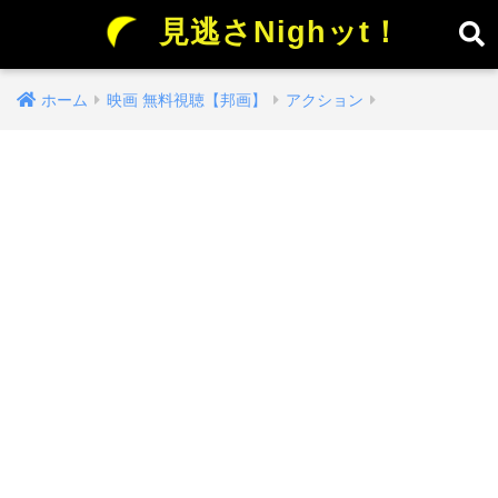
見逃さNighッt！
ホーム
映画 無料視聴【邦画】
アクション