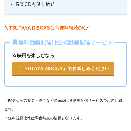
音楽CDも借り放題
＼
TSUTAYA DISCASなら無料視聴OK
／
無料動画配信は公式動画配信サービス
☆映画を楽しむなら
「TSUTAYA DISCAS」でお楽しみください
＊
配信状況の変更・終了などの確認は各動画配信サービスでお願い致し
ます。
出典：
TSUTAYA
＊無料視聴比較は調査時点の情報となります。