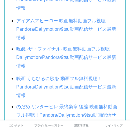
情報
アイアムアヒーロー 映画無料動画フル視聴！
Pandora/Dailymotion/9tsu動画配信サービス最新
情報
呪怨 -ザ・ファイナル- 映画無料動画フル視聴！
Dailymotion/Pandora/9tsu動画配信サービス最新
情報
映画 くちびるに歌を 動画フル無料視聴！
Pandora/Dailymotion/9tsu動画配信サービス最新
情報
のだめカンタービレ 最終楽章 後編 映画無料動画
フル視聴！Pandora/Dailymotion/9tsu動画配信サ
ービス最新情報
コンタクト
プライバシーポリシー
運営者情報
サイトマップ