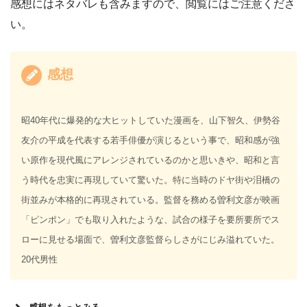
感想にはネタバレも含みますので、閲覧にはご注意くださ
い。
感想
昭40年代に爆発的な大ヒットしていた漫画を、山下智久、伊勢谷
友介の平成を代表する若手俳優が演じるという事で、昭和感が強
い原作を現代風にアレンジされているのかと思いきや、昭和と言
う時代を忠実に再現していて驚いた。特に当時のドヤ街や泪橋の
街並みが本格的に再現されている。監督を務める曽利文彦が映画
「ピンポン」でも取り入れたような、試合の様子を要所要所でス
ローに見せる場面で、曽利文彦監督らしさがにじみ溢れていた。
20代男性