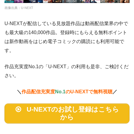
画像出典：U-NEXT
U-NEXTが配信している見放題作品は動画配信業界の中で
も最大級の140,000作品。登録時にもらえる無料ポイント
は新作動画をはじめ電子コミックの購読にも利用可能で
す。
作品充実度No.1の「U-NEXT」の利用も是非、ご検討くだ
さい。
＼
作品配信充実度
No.1
のU-NEXTで無料視聴
／
U-NEXTのお試し登録はこちら
から