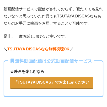
動画配信サービスで配信がされておらず、観たくても見れ
・2週間
ー
ー
ー
・最大900P
・視聴できません
ないな〜と思っていた作品でもTSUTAYA DISCASならあ
・976円
日テレTADA
FODプレミアム
なたのお手元に映画をお届けすることが可能です。
・2週間
ー
是非、一度お試し頂けると幸いです。
・0P
ー
ー
・視聴できません
・1017円
Paravi
TBS FREE
＼
TSUTAYA DISCASなら無料視聴OK
／
・31日間
ー
無料動画配信は公式動画配信サービス
・1000P
ー
ー
NHKオンデマン
・視聴できません
・2189円
テレ朝動画
ド
☆映画を楽しむなら
「TSUTAYA DISCAS」でお楽しみください
・31日間
ー
ー
ー
・視聴できません
・600P
・2189円
ネットもテレ東
U-NEXT
ー
ー
・30日間
・視聴できません
ー