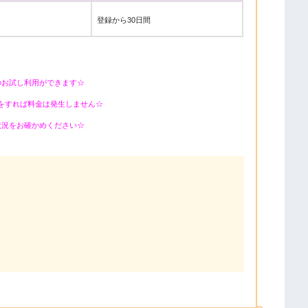
登録から30日間
のお試し利用ができます☆
をすれば料金は発生しません☆
状況をお確かめください☆