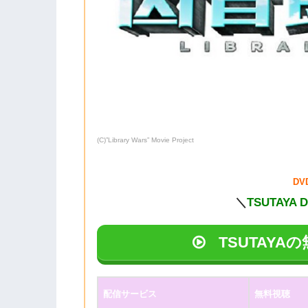
(C)”Library Wars” Movie Project
D
＼
TSUTAYA 
TSUTAY
配信サービス
無料視聴