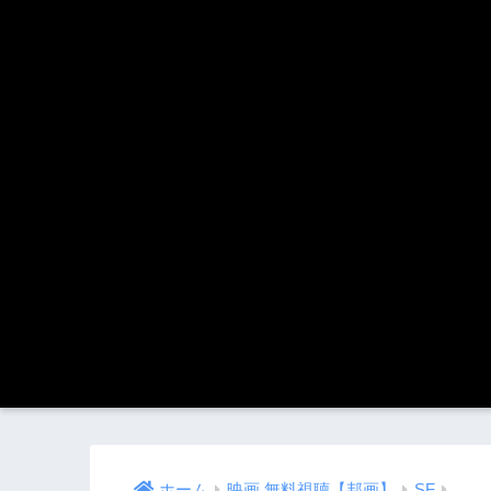
ホーム
映画 無料視聴【邦画】
SF