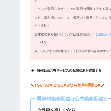
こうした動画共有サイトでの動画の視聴は控える事
また、著作権については、保護の・違反に対しての
イト参照）
著作物の取り扱いについては注意喚起が「
公益社団
ています。
以下で紹介する動画配信サイトは安全に作品を視聴する
海外動画共有サービスの配信状況を確認する
＼
TSUTAYA DISCASなら無料視聴OK
／
無料動画配信は公式動画配信サ
各動画共有サイトを実際に確認する
☆映画を楽しむなら