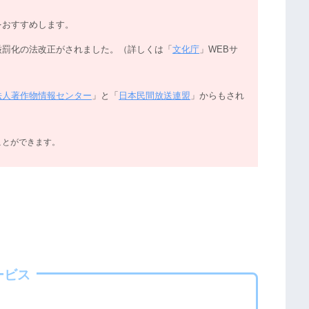
をおすすめします。
厳罰化の法改正がされました。（詳しくは「
文化庁
」WEBサ
法人著作物情報センター
」と「
日本民間放送連盟
」からもされ
ことができます。
ービス