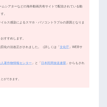
nload、無料ホームシアターなどの海外動画共有サイトで配信されている動
ます。
ウイルス感染によるスマホ・パソコントラブルの原因となりま
をおすすめします。
厳罰化の法改正がされました。（詳しくは「
文化庁
」WEBサ
法人著作物情報センター
」と「
日本民間放送連盟
」からもされ
ことができます。