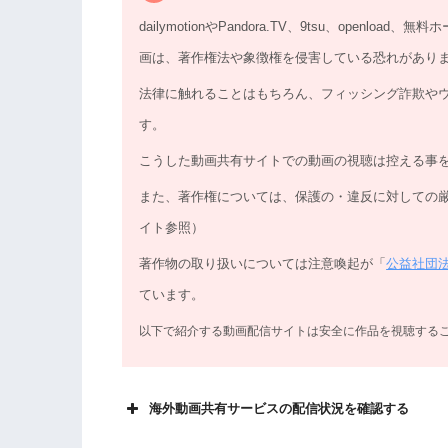
dailymotionやPandora.TV、9tsu、ope
画は、著作権法や象徴権を侵害している恐れがあり
法律に触れることはもちろん、フィッシング詐欺や
す。
こうした動画共有サイトでの動画の視聴は控える事
また、著作権については、保護の・違反に対しての
イト参照）
著作物の取り扱いについては注意喚起が「
公益社団
ています。
以下で紹介する動画配信サイトは安全に作品を視聴する
海外動画共有サービスの配信状況を確認する