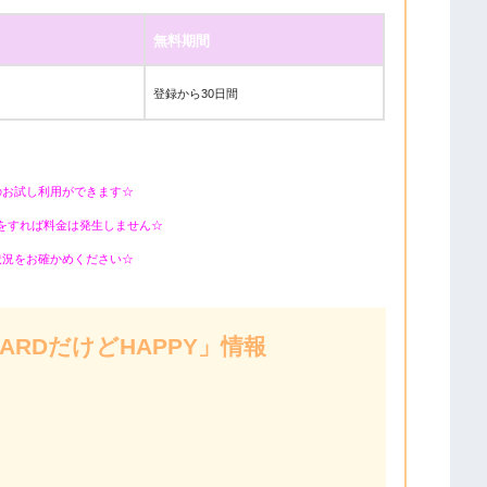
無料期間
登録から30日間
のお試し利用ができます☆
をすれば料金は発生しません☆
状況をお確かめください☆
 HARDだけどHAPPY」情報