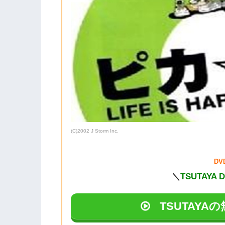
(C)2002 J Storm Inc.
D
＼
TSUTAYA 
TSUTAY