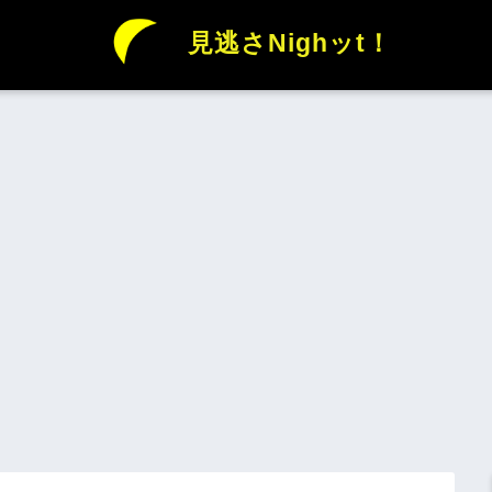
見逃さNighッt！