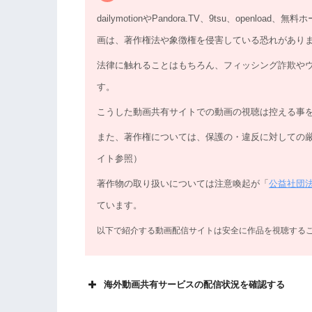
dailymotionやPandora.TV、9tsu、ope
画は、著作権法や象徴権を侵害している恐れがあり
法律に触れることはもちろん、フィッシング詐欺や
す。
こうした動画共有サイトでの動画の視聴は控える事
また、著作権については、保護の・違反に対しての
イト参照）
著作物の取り扱いについては注意喚起が「
公益社団
ています。
以下で紹介する動画配信サイトは安全に作品を視聴する
海外動画共有サービスの配信状況を確認する