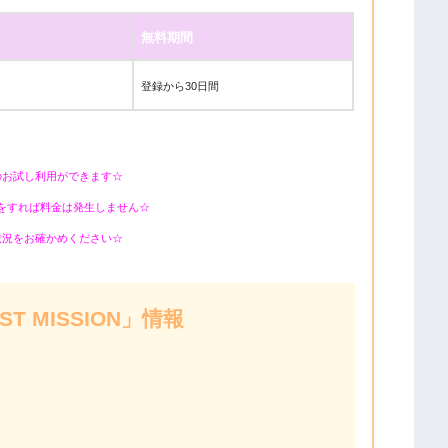
無料期間
登録から30日間
のお試し利用ができます☆
をすれば料金は発生しません☆
状況をお確かめください☆
T MISSION」情報