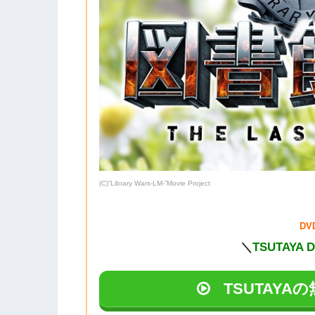
(C)“Library Wars-LM-”Movie Project
D
＼
TSUTAYA 
TSUTAY