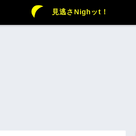
見逃さNighッt！