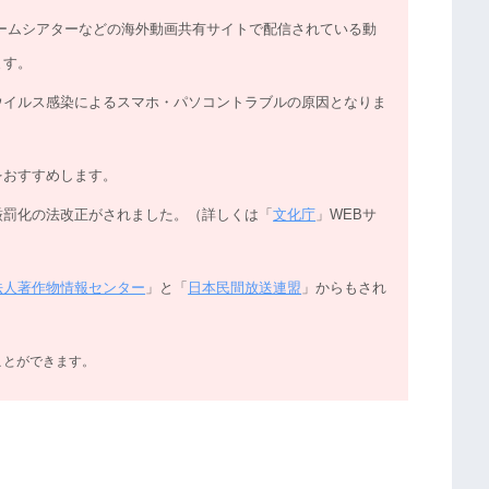
nload、無料ホームシアターなどの海外動画共有サイトで配信されている動
ます。
ウイルス感染によるスマホ・パソコントラブルの原因となりま
をおすすめします。
厳罰化の法改正がされました。（詳しくは「
文化庁
」WEBサ
法人著作物情報センター
」と「
日本民間放送連盟
」からもされ
ことができます。