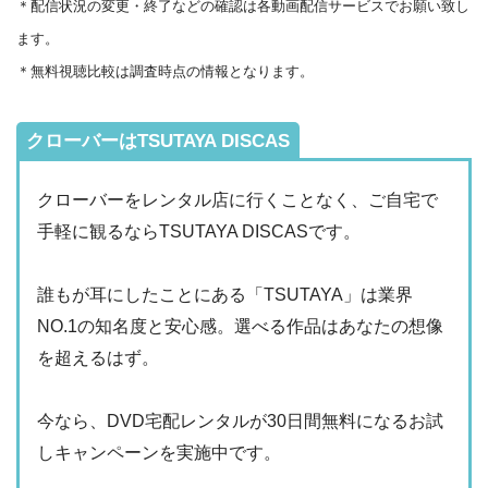
FOD見逃し無料
・540P
＊
配信状況の変更・終了などの確認は各動画配信サービスでお願い致し
・618円
TELASA
ます。
ー
ー
・視聴できません
＊無料視聴比較は調査時点の情報となります。
ABCテレビ
・2週間
ー
・0P
・1056円
AbemaTV
クローバーはTSUTAYA DISCAS
ー
ー
・視聴できません
テレビ大阪
・31日間
クローバーをレンタル店に行くことなく、ご自宅で
ー
・0P
ー
ー
・550円
・視聴できません
手軽に観るならTSUTAYA DISCASです。
dTV
カンテレドーガ
誰もが耳にしたことにある「TSUTAYA」は業界
・無料なし
ー
ー
ー
・0P
・視聴できません
NO.1の知名度と安心感。選べる作品はあなたの想像
・880円~
ytv MyDo
Netflix
を超えるはず。
ー
ー
・視聴できません
・30日間
今なら、DVD宅配レンタルが30日間無料になるお試
ー
・0P
MBS動画イズム
Amazonプライム・
・550円
しキャンペーンを実施中です。
ビデオ