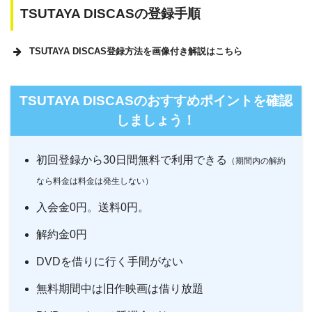
TSUTAYA DISCASの登録手順
他社と比較してレンタルCDの取り揃えが充実
TSUTAYA DISCAS登録方法を画像付き解説はこちら
TSUTAYA DISCASのおすすめポイントを確認
しましょう！
初回登録から30日間無料で利用できる
（期間内の解約
なら料金は料金は発生しない）
入会金0円。送料0円。
他社の
解約金0円
DVDを借りに行く手間がない
無料期間中は旧作映画は借り放題