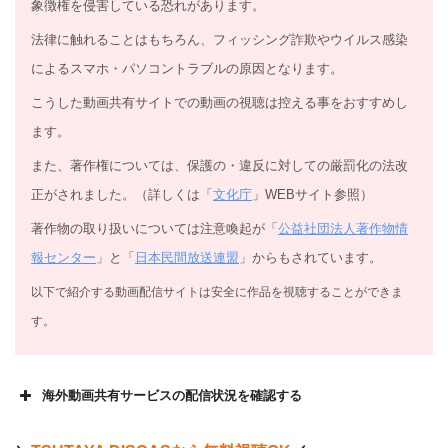
象徴権を侵害している恐れがあります。
法律に触れることはもちろん、フィッシング詐欺やウイルス感染
によるスマホ・パソコントラブルの原因となります。
こうした動画共有サイトでの動画の視聴は控える事をおすすめし
ます。
また、著作権については、保護の・違反に対しての厳罰化の法改
正がされました。（詳しくは「
文化庁
」WEBサイト参照）
著作物の取り扱いについては注意喚起が「
公益社団法人著作物情
報センター
」と「
日本民間放送連盟
」からもされています。
以下で紹介する動画配信サイトは安全に作品を視聴することができま
す。
海外動画共有サービスの配信状況を確認する