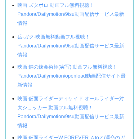
映画 ズタボロ 動画フル無料視聴！
Pandora/Dailymotion/9tsu動画配信サービス最新
情報
岳-ガク-映画無料動画フル視聴！
Pandora/Dailymotion/9tsu動画配信サービス最新
情報
映画 鋼の錬金術師(実写) 動画フル無料視聴！
Pandora/Dailymotion/openload動画配信サイト最
新情報
映画 仮面ライダーディケイド オールライダー対
大ショッカー 動画フル無料視聴！
Pandora/Dailymotion/9tsu動画配信サービス最新
情報
映画 仮面ライダーW FOREVER ＡtoＺ/運命のガ