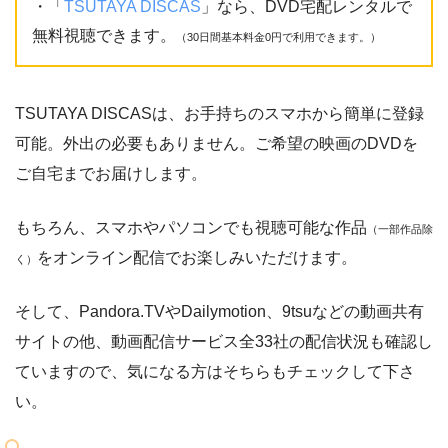
・「
TSUTAYA DISCAS
」なら、DVD宅配レンタルで
無料視聴できます。
（30日間基本料金0円で利用できます。）
TSUTAYA DISCASは、お手持ちのスマホから簡単に登録
可能。外出の必要もありません。ご希望の映画のDVDを
ご自宅までお届けします。
もちろん、スマホやパソコンでも視聴可能な作品
（一部作品除
をオンライン配信でお楽しみいただけます。
く）
そして、Pandora.TVやDailymotion、9tsuなどの動画共有
サイトの他、動画配信サービス全33社の配信状況も確認し
ていますので、気になる方はそちらもチェックして下さ
い。