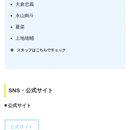
大倉忠義
永山絢斗
夏菜
上地雄輔
スタッフはこちらでチェック
SNS・公式サイト
◾️ 公式サイト
公式サイト