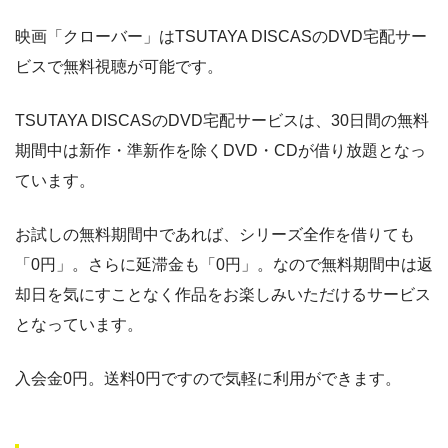
映画「クローバー」はTSUTAYA DISCASのDVD宅配サー
amazon
約140,000本
約408円
30日
月々おおよそ2000円で映画やドラマ、アニメのDVDが借
ビスで無料視聴が可能です。
り放題、動画配信も
DMM
約7,000本
540円
なし
TSUTAYA DISCASのDVD宅配サービスは、30日間の無料
NET FLIX
約10,000本
880円
なし
期間中は新作・準新作を除くDVD・CDが借り放題となっ
ビデオマーケット
約200,000本
550円
登録月
ています。
ビデオパス
約10,000本
618円
30日
お試しの無料期間中であれば、シリーズ全作を借りても
「0円」。さらに延滞金も「0円」。なので無料期間中は返
却日を気にすことなく作品をお楽しみいただけるサービス
となっています。
入会金0円。送料0円ですので気軽に利用ができます。