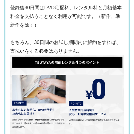
登録後30日間はDVD宅配料、レンタル料と月額基本
ー
ー
・視聴できません
・2週間
ー
料金を支払うことなく利用が可能です。（新作、準
GYAO!
・なし
・1026円
Hulu
新作を除く）
もちろん、30日間のお試し期間内に解約をすれば、
・30日間
ー
・1600P
支払いをする必要はありません。
・1958円
music.jp
・登録月無料
ー
・550P
ビデオマーケッ
・550円
ト
・ポイント翌月還元
ー
・0P
・通年無料
DMM 動画