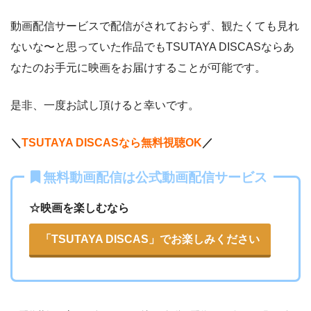
動画配信サービスで配信がされておらず、観たくても見れ
・2週間
ー
ー
ー
・最大900P
・視聴できません
ないな〜と思っていた作品でもTSUTAYA DISCASならあ
・976円
日テレTADA
FODプレミアム
なたのお手元に映画をお届けすることが可能です。
・2週間
ー
是非、一度お試し頂けると幸いです。
・0P
ー
ー
・視聴できません
・1017円
Paravi
TBS FREE
＼
TSUTAYA DISCASなら無料視聴OK
／
・31日間
ー
無料動画配信は公式動画配信サービス
・1000P
ー
ー
NHKオンデマン
・視聴できません
・2189円
テレ朝動画
ド
☆映画を楽しむなら
「TSUTAYA DISCAS」でお楽しみください
・31日間
ー
ー
ー
・視聴できません
・600P
・2189円
ネットもテレ東
U-NEXT
ー
ー
・30日間
・視聴できません
ー