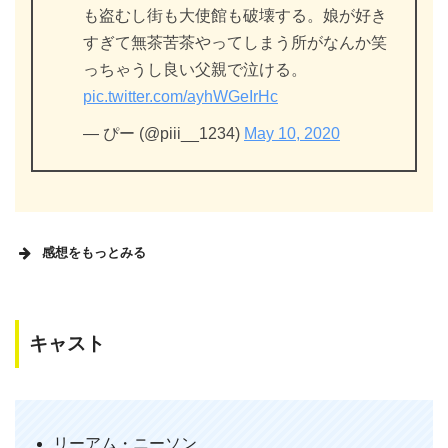
も盗むし街も大使館も破壊する。娘が好き
すぎて無茶苦茶やってしまう所がなんか笑
っちゃうし良い父親で泣ける。
pic.twitter.com/ayhWGeIrHc
— ぴー (@piii__1234)
May 10, 2020
感想をもっとみる
キャスト
続いて『96時間：リベンジ』みました。
邦題のリベンジは主人公視点じゃなくて
敵側視点なんですね。まさかのパパが前
リーアム・ニーソン