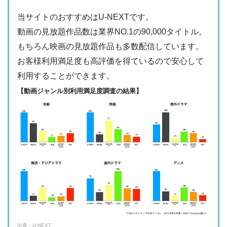
ー
・最大900P
・976円
当サイトのおすすめはU-NEXTです。
FODプレミアム
ー
ー
・視聴できません
動画の見放題作品数は業界NO.1の90,000タイトル。
日テレTADA
もちろん映画の見放題作品も多数配信しています。
・2週間
ー
・0P
お客様利用満足度も高評価を得ているので安心して
・1017円
Paravi
ー
ー
利用することができます。
・視聴できません
TBS FREE
【動画ジャンル別利用満足度調査の結果】
・31日間
ー
・1000P
NHKオンデマン
・2189円
ー
ー
ド
・視聴できません
テレ朝動画
・31日間
◎
・600P
・2189円
ー
ー
U-NEXT
・視聴できません
ネットもテレ東
・30日間
◎
・540P
ー
ー
・618円
・視聴できません
TELASA
FOD見逃し無料
出典：U-NEXT