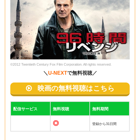
©2012 Twentieth Century Fox Film Corporation. All rights reserved.
＼
U-NEXT
で無料視聴／
映画の無料視聴はこちら
配信サービス
無料視聴
無料期間
◎
登録から31日間