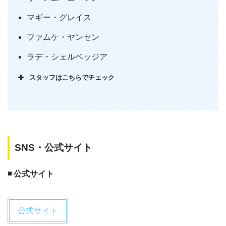
作の恨みを買って捕まる展開。ただパパ
マギー・グレイス
自身はその前作で捕まったからか普通に
なんとかして脱出しましたね。超人か
ファムケ・ヤンセン
よ。監視してても殺されるのに、目を離
ラデ・シェルベッジア
しちゃ絶対ダメでしょ！
pic.twitter.com/h2VBD8LGIZ
スタッフはこちらでチェック
— 玖園トゥアロ (@Quen_Toalo)
May
16, 2020
SNS・公式サイト
◾️ 公式サイト
公式サイト