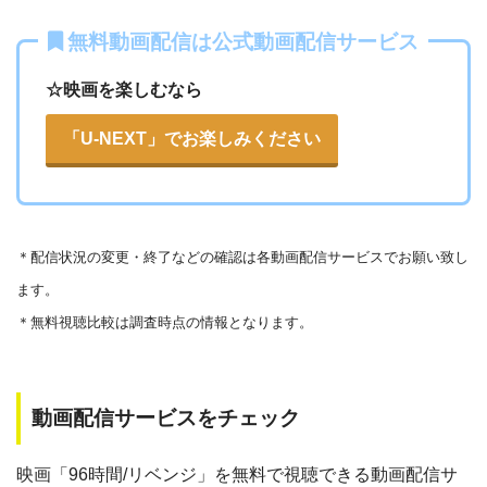
いる恐れがあります。
無料動画配信は公式動画配信サービス
法律に触れることはもちろん、フィッシング詐欺やウイルス
☆映画を楽しむなら
感染によるスマホ・パソコントラブルの原因となります。
こうした動画共有サイトでの動画の視聴は控える事をおすす
「U-NEXT」でお楽しみください
各動画共有サイトを実際に確認する
めします。
また、著作権については、保護の・違反に対しての厳罰化の
▶︎Openload(アクセスブロック中）
法改正がされました。（詳しくは「
文化庁
」WEBサイト参
▶︎9tsu
＊
配信状況の変更・終了などの確認は各動画配信サービスでお願い致し
照）
ます。
著作物の取り扱いについては注意喚起が「
公益社団法人著作
▶︎Pandora.TV
＊無料視聴比較は調査時点の情報となります。
物情報センター
」と「
日本民間放送連盟
」からもされていま
▶︎Dailymotion
す。
以下で紹介する動画配信サイトは安全に作品を視聴することがで
動画配信サービスをチェック
きます。
映画「96時間/リベンジ」を無料で視聴できる動画配信サ