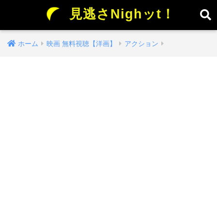
見逃さNighッt！
ホーム
映画 無料視聴【洋画】
アクション