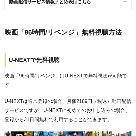
動画配信サービス情報まとめ表はこちら
ー
ー
・30日間
・視聴できません
◎
・0P
GYAO!
TSUTAYA DISC
・2052円
検索:
AS
映画「96時間/リベンジ」無料視聴方法
動画配信サービス
配信動画
月額
無料期間
・30日間
◎
・1600P
数
料
・1958円
music.jp
U-NEXTで無料視聴
music.jp
約180,000本
1958円
30日
・登録月無料
ゲオTV
約20,000本
1070円
14日
◎
映画「96時間/リベンジ」はU-NEXTで無料視聴が可能で
・550P
ビデオマーケッ
・550円
す。
ト
dTV
約120,000本
550円
31日
Paravi
約8,000本
1017円
14日
U-NEXTは通常登録の場合、月額2189円（税込）動画配信
・ポイント翌月還元
△
・0P
サービスですが、U-NEXTに初めてのお申し込みの場合、
・通年無料
TSUTAYA DISCAS
約24,000本
2417円
30日
DMM 動画
登録から31日間無料で利用することができます。
hulu
約50,000本
1026円
14日
・14日間無料