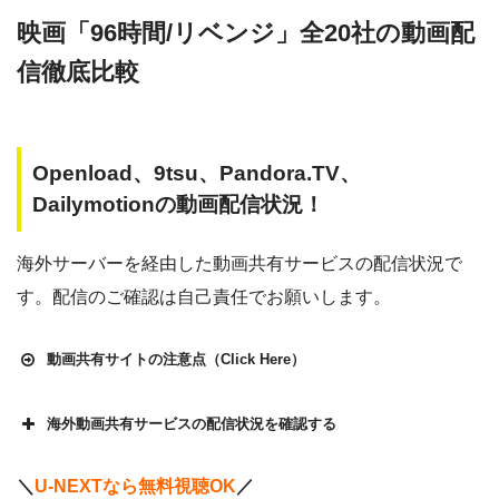
映画「96時間/リベンジ」全20社の動画配
信徹底比較
Openload、9tsu、Pandora.TV、
Dailymotionの動画配信状況！
海外サーバーを経由した動画共有サービスの配信状況で
す。配信のご確認は自己責任でお願いします。
動画共有サイトの注意点（Click Here）
海外動画共有サービスの配信状況を確認する
Openload
や9tsu、無料ホームシアターなどの海外動画共有サ
＼
U-NEXTなら無料視聴OK
／
イトで配信されている動画は、著作権法や象徴権を侵害して