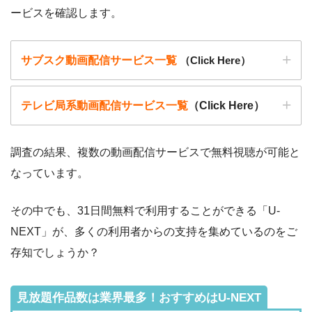
ービスを確認します。
サブスク動画配信サービス一覧
（Click Here）
テレビ局系動画配信サービス一覧
（Click Here）
調査の結果、複数の動画配信サービスで無料視聴が可能と
なっています。
動画配信サービ
・無料期間
配信
初回無料ポイント
ス
・月額料金
その中でも、31日間無料で利用することができる「U-
動画配信サービ
配信
配信期間
過去動画視聴
NEXT」が、多くの利用者からの支持を集めているのをご
ス
・2週間
◎
存知でしょうか？
・0P
・1026円
Hulu
ー
ー
・視聴できません
Tver
見放題作品数は業界最多！おすすめはU-NEXT
・2週間