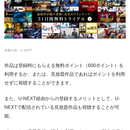
ー
・0P
FODプレミアム
約50,000本
976円
2週間
・1070円
ゲオTV
U-NEXT
約140,000本
2189円
31日
・14日間無料
クランクインビデ
約7,000本
1650円
14日
◎
・3000P
クランクインビ
・1650円
オ
デオ
画像出典：U-NEXT
amazon
約140,000本
約408円
30日
作品は登録時にもらえる無料ポイント（600ポイント）を
DMM
約7,000本
540円
なし
利用するか、または、見放題作品であればポイントを利用
NET FLIX
約10,000本
880円
なし
せずに視聴することができます。
ビデオマーケット
約200,000本
550円
登録月
また、U-NEXT経由からの登録するメリットとして、U-
ビデオパス
約10,000本
618円
30日
NEXTで配信されている見放題作品も視聴することが可
能。