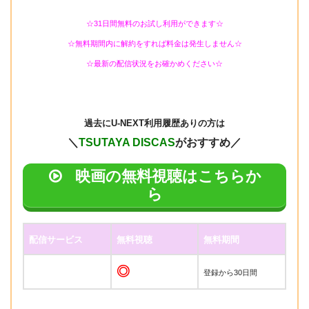
☆31日間無料のお試し利用ができます☆
☆無料期間内に解約をすれば料金は発生しません☆
☆最新の配信状況をお確かめください☆
過去に
U-NEXT利用履歴ありの方は
＼
TSUTAYA DISCAS
がおすすめ／
映画の無料視聴はこちらか
ら
配信サービス
無料視聴
無料期間
◎
登録から30日間