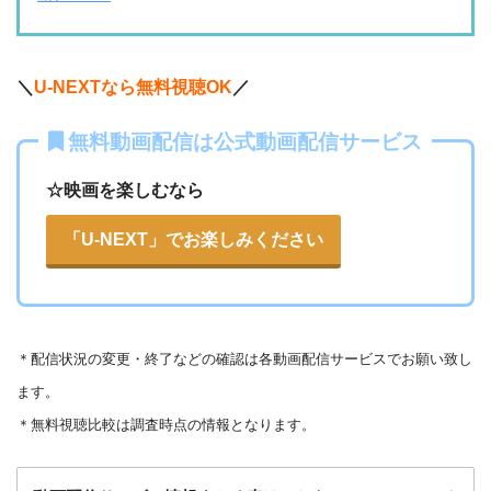
・2週間
ー
ー
ー
・視聴できません
・0P
ABCテレビ
・1056円
AbemaTV
＼
U-NEXTなら無料視聴OK
／
ー
ー
・視聴できません
無料動画配信は公式動画配信サービス
テレビ大阪
・31日間
△
・0P
・550円
dTV
☆映画を楽しむなら
ー
ー
・視聴できません
カンテレドーガ
「U-NEXT」でお楽しみください
・無料なし
ー
・0P
・880円~
Netflix
ー
ー
・視聴できません
ytv MyDo
＊
配信状況の変更・終了などの確認は各動画配信サービスでお願い致し
・30日間
△
・0P
ます。
ー
ー
・視聴できません
Amazonプライム・
・550円
MBS動画イズム
＊無料視聴比較は調査時点の情報となります。
ビデオ