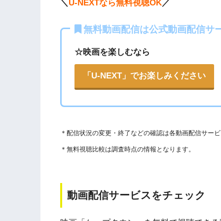
＼
U-NEXTなら無料視聴OK
／
権を侵害している恐れがあります。
法律に触れることはもちろん、フィッシング詐
無料動画配信は公式動画配信サ
ります。
各動画共有サイトを実際に確認する
☆映画を楽しむなら
こうした動画共有サイトでの動画の視聴は控え
また、著作権については、保護の・違反に対し
▶︎Openload(アクセスブロック中）
「U-NEXT」でお楽しみください
WEBサイト参照）
▶︎9tsu
著作物の取り扱いについては注意喚起が「
公益
▶︎Pandora.TV
されています。
＊
配信状況の変更・終了などの確認は各動画配信サービ
以下で紹介する動画配信サイトは安全に作品を視聴
▶︎Dailymotion
＊無料視聴比較は調査時点の情報となります。
動画配信サービスをチェック