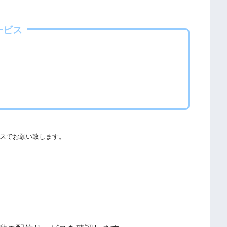
欺やウイルス感染によるスマホ・パソコントラブルの原因とな
ービス
る事をおすすめします。
ての厳罰化の法改正がされました。（詳しくは「
文化庁
」
社団法人著作物情報センター
」と「
日本民間放送連盟
」からも
スでお願い致します。
することができます。