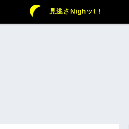
見逃さNighッt！