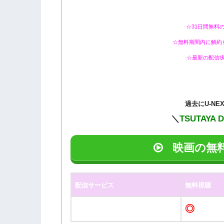
☆31日間無料
☆無料期間内に解約
☆最新の配信
過去に
U-N
＼
TSUTAYA 
映画の無
配信サービス
無料視聴
◎