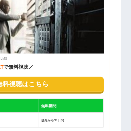
ILMS
XT
で無料視聴／
無料視聴はこちら
無料期間
登録から31日間