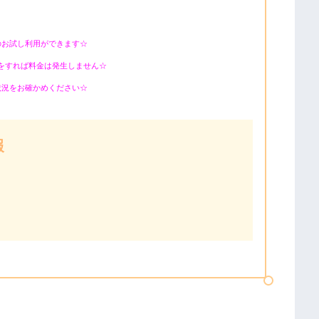
のお試し利用ができます☆
をすれば料金は発生しません☆
状況をお確かめください☆
報