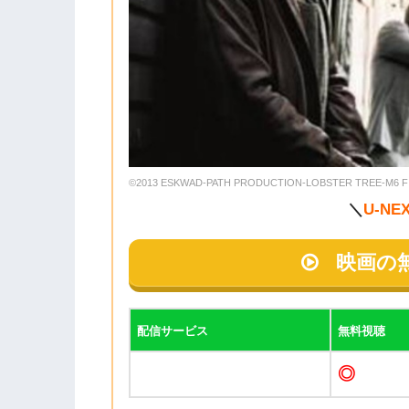
©2013 ESKWAD-PATH PRODUCTION-LOBSTER TREE-M6 F
＼
U-NE
映画の
配信サービス
無料視聴
◎