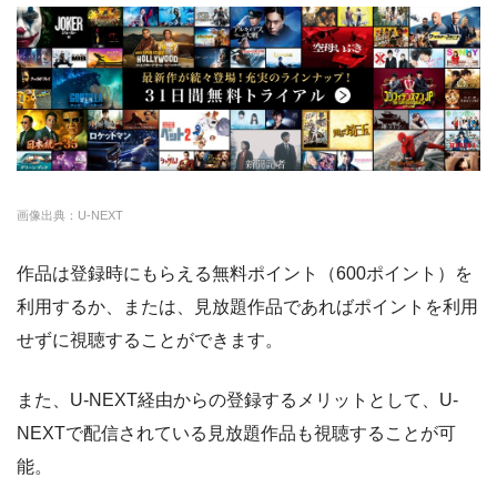
・14日間無料
ー
・0P
FODプレミアム
約50,000本
976円
2週間
・1070円
ゲオTV
U-NEXT
約140,000本
2189円
31日
・14日間無料
クランクインビデ
約7,000本
1650円
14日
◎
・3000P
クランクインビ
・1650円
オ
デオ
画像出典：U-NEXT
amazon
約140,000本
約408円
30日
作品は登録時にもらえる無料ポイント（600ポイント）を
DMM
約7,000本
540円
なし
利用するか、または、見放題作品であればポイントを利用
NET FLIX
約10,000本
880円
なし
せずに視聴することができます。
ビデオマーケット
約200,000本
550円
登録月
また、U-NEXT経由からの登録するメリットとして、U-
ビデオパス
約10,000本
618円
30日
NEXTで配信されている見放題作品も視聴することが可
能。