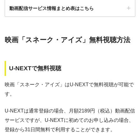
動画配信サービス情報まとめ表はこちら
ー
ー
・30日間
・視聴できません
ー
・0P
GYAO!
TSUTAYA DISC
・2052円
検索:
AS
映画「スネーク・アイズ」無料視聴方法
動画配信サービス
配信動画
月額
無料期間
・30日間
◎
・1600P
数
料
・1958円
music.jp
U-NEXTで無料視聴
music.jp
約180,000本
1958円
30日
・登録月無料
ゲオTV
約20,000本
1070円
14日
◎
映画「スネーク・アイズ」はU-NEXTで無料視聴が可能で
・550P
ビデオマーケッ
・550円
す。
ト
dTV
約120,000本
550円
31日
Paravi
約8,000本
1017円
14日
U-NEXTは通常登録の場合、月額2189円（税込）動画配信
・ポイント翌月還元
△
・0P
サービスですが、U-NEXTに初めてのお申し込みの場合、
・通年無料
TSUTAYA DISCAS
約24,000本
2417円
30日
DMM 動画
登録から31日間無料で利用することができます。
hulu
約50,000本
1026円
14日