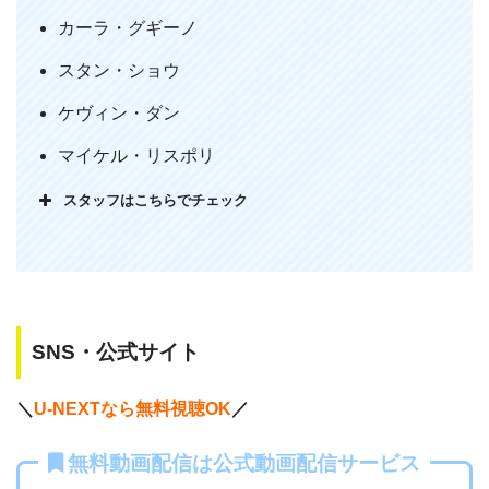
み合わせることで観ている側に良い意味
カーラ・グギーノ
での緊張感。こういうの好き。
スタン・ショウ
— VanTomio (@VanTomio)
April 17,
2012
ケヴィン・ダン
マイケル・リスポリ
スタッフはこちらでチェック
SNS・公式サイト
＼
U-NEXTなら無料視聴OK
／
無料動画配信は公式動画配信サービス