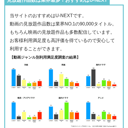
見放題作品数は業界最多！おすすめはU-NEXT
・2週間
ー
・最大900P
・976円
当サイトのおすすめはU-NEXTです。
FODプレミアム
ー
ー
・視聴できません
動画の見放題作品数は業界NO.1の90,000タイトル。
日テレTADA
もちろん映画の見放題作品も多数配信しています。
・2週間
△
・0P
お客様利用満足度も高評価を得ているので安心して
・1017円
Paravi
ー
ー
利用することができます。
・視聴できません
TBS FREE
【動画ジャンル別利用満足度調査の結果】
・31日間
ー
・1000P
NHKオンデマン
・2189円
ー
ー
ド
・視聴できません
テレ朝動画
・31日間
◎
・600P
・2189円
ー
ー
U-NEXT
・視聴できません
ネットもテレ東
・30日間
ー
・540P
ー
ー
・618円
・視聴できません