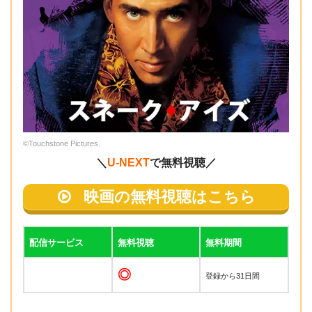
©Touchstone Pictures.
＼
U-NEXT
で無料視聴／
映画の無料視聴はこちら
配信サービス
無料視聴
無料期間
◎
登録から31日間