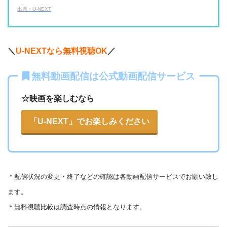
TELASA
FOD見逃し無料
出典：U-NEXT
・2週間
ー
ー
ー
・視聴できません
・0P
ABCテレビ
・1056円
AbemaTV
＼
U-NEXTなら無料視聴OK
／
ー
ー
・視聴できません
無料動画配信は公式動画配信サービス
テレビ大阪
・31日間
△
・0P
・550円
dTV
☆映画を楽しむなら
ー
ー
・視聴できません
カンテレドーガ
「U-NEXT」でお楽しみください
・無料なし
ー
・0P
・880円~
Netflix
ー
ー
・視聴できません
ytv MyDo
＊
配信状況の変更・終了などの確認は各動画配信サービスでお願い致し
・30日間
△
・0P
ます。
ー
ー
・視聴できません
Amazonプライム・
・550円
MBS動画イズム
＊無料視聴比較は調査時点の情報となります。
ビデオ