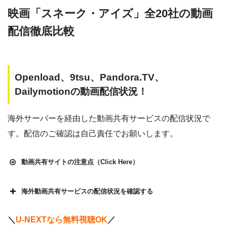
映画「スネーク・アイズ」全20社の動画
配信徹底比較
Openload、9tsu、Pandora.TV、
Dailymotionの動画配信状況！
海外サーバーを経由した動画共有サービスの配信状況で
す。配信のご確認は自己責任でお願いします。
動画共有サイトの注意点（Click Here）
海外動画共有サービスの配信状況を確認する
Openload
や9tsu、無料ホームシアターなどの海外動画共有サ
＼
U-NEXTなら無料視聴OK
／
イトで配信されている動画は、著作権法や象徴権を侵害して