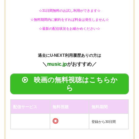
☆31日間無料のお試し利用ができます☆
☆無料期間内に解約をすれば料金は発生しません☆
☆最新の配信状況をお確かめください☆
過去に
U-NEXT利用履歴ありの方は
＼
music.jp
がおすすめ／
映画の無料視聴はこちらか
ら
配信サービス
無料視聴
無料期間
◎
登録から30日間