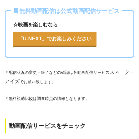
いる恐れがあります。
無料動画配信は公式動画配信サービス
法律に触れることはもちろん、フィッシング詐欺やウイルス
☆映画を楽しむなら
感染によるスマホ・パソコントラブルの原因となります。
こうした動画共有サイトでの動画の視聴は控える事をおすす
「U-NEXT」でお楽しみください
各動画共有サイトを実際に確認する
めします。
また、著作権については、保護の・違反に対しての厳罰化の
▶︎Openload(アクセスブロック中）
法改正がされました。（詳しくは「
文化庁
」WEBサイト参
▶︎9tsu
スネーク・
＊
配信状況の変更・終了などの確認は各動画配信サービス
照）
アイズ
でお願い致します。
著作物の取り扱いについては注意喚起が「
公益社団法人著作
▶︎Pandora.TV
物情報センター
」と「
日本民間放送連盟
」からもされていま
▶︎Dailymotion
＊無料視聴比較は調査時点の情報となります。
す。
以下で紹介する動画配信サイトは安全に作品を視聴することがで
きます。
動画配信サービスをチェック