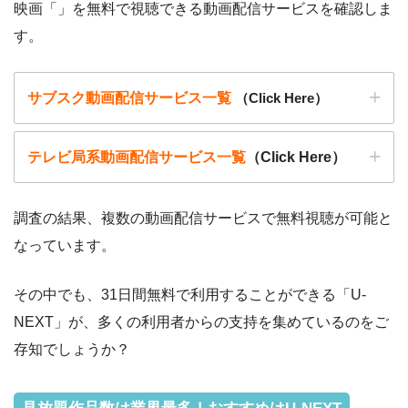
映画「」を無料で視聴できる動画配信サービスを確認しま
す。
サブスク動画配信サービス一覧
（Click Here）
テレビ局系動画配信サービス一覧
（Click Here）
調査の結果、複数の動画配信サービスで無料視聴が可能と
なっています。
動画配信サービ
・無料期間
配信
初回無料ポイント
ス
・月額料金
その中でも、31日間無料で利用することができる「U-
動画配信サービ
配信
配信期間
過去動画視聴
NEXT」が、多くの利用者からの支持を集めているのをご
ス
・2週間
ー
存知でしょうか？
・0P
・1026円
Hulu
ー
ー
・視聴できません
Tver