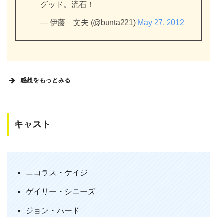
グッド。流石！
— 伊藤 文夫 (@bunta221)
May 27, 2012
感想をもっとみる
キャスト
「スネーク・アイズ」鑑賞。汚職まみれ
のニコラス刑事はボクシングの試合観戦
中に狙撃された国防長官の犯人を突き止
ニコラス・ケイジ
めるとそれは友人で清廉潔白な軍人だっ
ゲイリー・シニーズ
た…お話。ワンシーン長回しとカメラで
録画された映像を時間的かつ多面的に組
ジョン・ハード