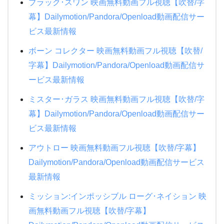
ブラック･スワン 映画無料動画フル視聴【吹替/字
幕】Dailymotion/Pandora/Openload動画配信サー
ビス最新情報
ボーン コレクター 映画無料動画フル視聴【吹替/
字幕】Dailymotion/Pandora/Openload動画配信サ
ービス最新情報
ミスター･ガラス 映画無料動画フル視聴【吹替/字
幕】Dailymotion/Pandora/Openload動画配信サー
ビス最新情報
アウトロー 映画無料動画フル視聴【吹替/字幕】
Dailymotion/Pandora/Openload動画配信サービス
最新情報
ミッション:インポッシブル ローグ･ネイション 映
画無料動画フル視聴【吹替/字幕】