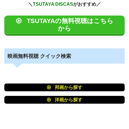
＼
TSUTAYA DISCAS
がおすすめ／
TSUTAYAの無料視聴はこちら
から
映画無料視聴 クイック検索
邦画から探す
洋画から探す