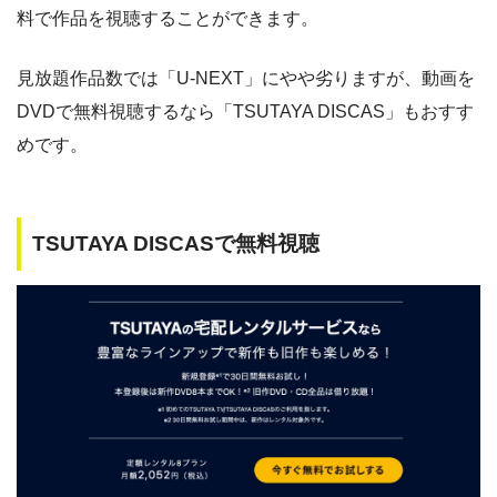
料で作品を視聴することができます。
見放題作品数では「U-NEXT」にやや劣りますが、動画を
DVDで無料視聴するなら「TSUTAYA DISCAS」もおすす
めです。
TSUTAYA DISCASで無料視聴