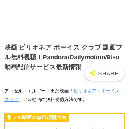
映画 ビリオネア ボーイズ クラブ 動画フ
ル無料視聴！Pandora/Dailymotion/9tsu
動画配信サービス最新情報
アンセル・エルゴート出演映画「
ビリオネア・ボーイズ・
クラブ
」フル動画の無料視聴方法です。
フル動画の無料視聴方法