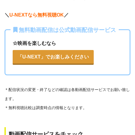
Openload
や9tsu、無料ホームシアターなどの海外動画共有サ
＼
U-NEXTなら無料視聴OK
／
イトで配信されている動画は、著作権法や象徴権を侵害して
いる恐れがあります。
無料動画配信は公式動画配信サービス
法律に触れることはもちろん、フィッシング詐欺やウイルス
☆映画を楽しむなら
感染によるスマホ・パソコントラブルの原因となります。
こうした動画共有サイトでの動画の視聴は控える事をおすす
「U-NEXT」でお楽しみください
各動画共有サイトを実際に確認する
めします。
また、著作権については、保護の・違反に対しての厳罰化の
▶︎Openload(アクセスブロック中）
法改正がされました。（詳しくは「
文化庁
」WEBサイト参
▶︎9tsu
＊
配信状況の変更・終了などの確認は各動画配信サービスでお願い致し
照）
ます。
著作物の取り扱いについては注意喚起が「
公益社団法人著作
▶︎Pandora.TV
＊無料視聴比較は調査時点の情報となります。
物情報センター
」と「
日本民間放送連盟
」からもされていま
▶︎Dailymotion
す。
以下で紹介する動画配信サイトは安全に作品を視聴することがで
動画配信サービスをチェック