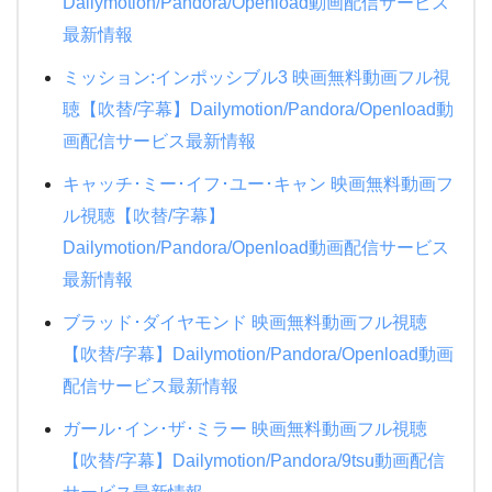
Dailymotion/Pandora/Openload動画配信サービス
最新情報
ミッション:インポッシブル3 映画無料動画フル視
聴【吹替/字幕】Dailymotion/Pandora/Openload動
画配信サービス最新情報
キャッチ･ミー･イフ･ユー･キャン 映画無料動画フ
ル視聴【吹替/字幕】
Dailymotion/Pandora/Openload動画配信サービス
最新情報
ブラッド･ダイヤモンド 映画無料動画フル視聴
【吹替/字幕】Dailymotion/Pandora/Openload動画
配信サービス最新情報
ガール･イン･ザ･ミラー 映画無料動画フル視聴
【吹替/字幕】Dailymotion/Pandora/9tsu動画配信