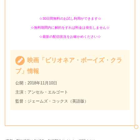
☆30日間無料のお試し利用ができます☆
☆無料期間内に解約をすれば料金は発生しません☆
☆最新の配信状況をお確かめください☆
映画「ビリオネア・ボーイズ・クラ
ブ」情報
公開：2018年11月10日
主演：アンセル・エルゴート
監督：ジェームズ・コックス（英語版）