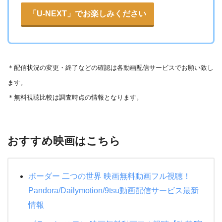
「U-NEXT」でお楽しみください
＊
配信状況の変更・終了などの確認は各動画配信サービスでお願い致し
ます。
＊無料視聴比較は調査時点の情報となります。
おすすめ映画はこちら
ボーダー 二つの世界 映画無料動画フル視聴！
Pandora/Dailymotion/9tsu動画配信サービス最新
情報