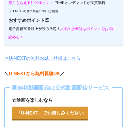
毎月もらえる1200ポイント
でNHKオンデマンドが実質無料。
（U-NEXTの基本料金1990円は別途）
おすすめポイント⑤
電子書籍70冊以上が読み放題！
人気の少年誌もポイントでお得に
読める！
⇒U-NEXTの無料お試し登録はこちら
＼
U-NEXTなら無料視聴OK
／
無料動画配信は公式動画配信サービス
☆映画を楽しむなら
「U-NEXT」でお楽しみください