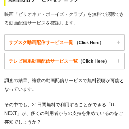
きます。
映画「ビリオネア・ボーイズ・クラブ」を無料で視聴でき
る動画配信サービスを確認します。
サブスク動画配信サービス一覧
（Click Here）
テレビ局系動画配信サービス一覧
（Click Here）
調査の結果、複数の動画配信サービスで無料視聴が可能と
なっています。
動画配信サービ
・無料期間
配信
初回無料ポイント
ス
・月額料金
その中でも、31日間無料で利用することができる「U-
動画配信サービ
配信
配信期間
過去動画視聴
NEXT」が、多くの利用者からの支持を集めているのをご
ス
・2週間
ー
存知でしょうか？
・0P
・1026円