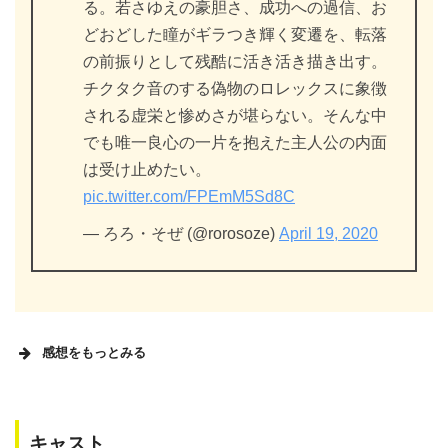
る。若さゆえの豪胆さ、成功への過信、お
どおどした瞳がギラつき輝く変遷を、転落
の前振りとして残酷に活き活き描き出す。
チクタク音のする偽物のロレックスに象徴
される虚栄と惨めさが堪らない。そんな中
でも唯一良心の一片を抱えた主人公の内面
は受け止めたい。
pic.twitter.com/FPEmM5Sd8C
— ろろ・そぜ (@rorosoze)
April 19, 2020
感想をもっとみる
キャスト