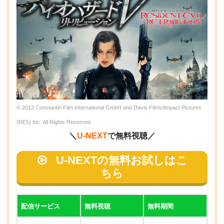
© 2012 Constantin Film International GmbH and Davis Films/Impact Pictures
(RE5) Inc. All Rights Reserved.
＼
U-NEXT
で無料視聴／
U-NEXTの無料お試しはこ
ちら
配信サービス
無料視聴
無料期間