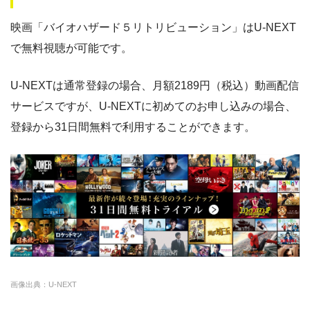
映画「バイオハザード５リトリビューション」はU-NEXT
dTV
約120,000本
550円
31日
・ポイント翌月還元
△
・0P
で無料視聴が可能です。
・通年無料
DMM 動画
Paravi
約8,000本
1017円
14日
U-NEXTは通常登録の場合、月額2189円（税込）動画配信
TSUTAYA DISCAS
約24,000本
2417円
30日
・14日間無料
ー
サービスですが、U-NEXTに初めてのお申し込みの場合、
・0P
・1070円
hulu
約50,000本
1026円
14日
ゲオTV
登録から31日間無料で利用することができます。
FODプレミアム
約50,000本
976円
2週間
・14日間無料
ー
U-NEXT
約140,000本
2189円
31日
・3000P
クランクインビ
・1650円
デオ
クランクインビデ
約7,000本
1650円
14日
オ
amazon
約140,000本
約408円
30日
画像出典：U-NEXT
DMM
約7,000本
540円
なし