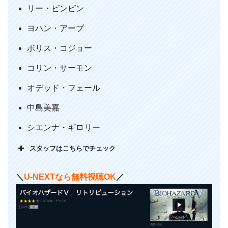
への脱出をすることに、、ゾンビと化し
リー・ビンビン
た中島美嘉との対決は見もの、リッカー
ヨハン・アーブ
でかすぎ！面白かった！
pic.twitter.com/NqYPHJx6NF
ボリス・コジョー
— たろ🐶 (@hutohogaraka)
April 14,
コリン・サーモン
2020
オデッド・フェール
中島美嘉
シエンナ・ギロリー
スタッフはこちらでチェック
＼
U-NEXTなら無料視聴OK
／