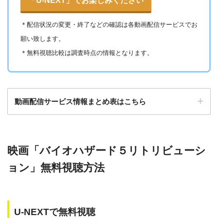
「U-NEXT」でお楽しみください
・30日間
＊
配信状況の変更・終了などの確認は各動画配信サービスでお
△
・0P
ー
ー
・視聴できません
Amazonプライム・
・550円
願い致します。
MBS動画イズム
ビデオ
＊無料視聴比較は調査時点の情報となります。
ー
ー
・30日間
・視聴できません
◎
・0P
GYAO!
TSUTAYA DISC
・2052円
動画配信サービス情報まとめ表はこちら
AS
検索:
・30日間
◎
・1600P
映画「バイオハザード５リトリビューシ
・1958円
music.jp
動画配信サービス
配信動画
月額
無料期間
ョン」無料視聴方法
数
料
・登録月無料
◎
music.jp
約180,000本
1958円
30日
・550P
ビデオマーケッ
・550円
U-NEXTで無料視聴
ト
ゲオTV
約20,000本
1070円
14日