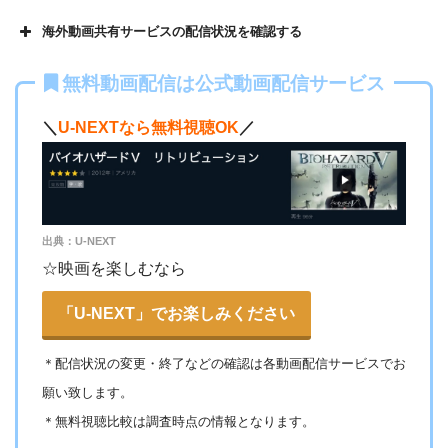
海外動画共有サービスの配信状況を確認する
Openload
や9tsu、無料ホームシアターなどの海外動画共有サ
無料動画配信は公式動画配信サービス
イトで配信されている動画は、著作権法や象徴権を侵害して
いる恐れがあります。
＼
U-NEXTなら無料視聴OK
／
法律に触れることはもちろん、フィッシング詐欺やウイルス
感染によるスマホ・パソコントラブルの原因となります。
こうした動画共有サイトでの動画の視聴は控える事をおすす
各動画共有サイトを実際に確認する
出典：U-NEXT
めします。
☆映画を楽しむなら
また、著作権については、保護の・違反に対しての厳罰化の
▶︎Openload(アクセスブロック中）
法改正がされました。（詳しくは「
文化庁
」WEBサイト参
「U-NEXT」でお楽しみください
▶︎9tsu
照）
＊
配信状況の変更・終了などの確認は各動画配信サービスでお
著作物の取り扱いについては注意喚起が「
公益社団法人著作
▶︎
Pandora.TV
願い致します。
物情報センター
」と「
日本民間放送連盟
」からもされていま
▶︎
Dailymotion
＊無料視聴比較は調査時点の情報となります。
す。