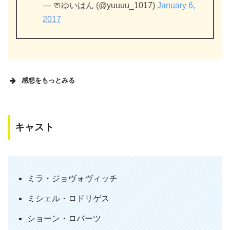
— 🧼ゆいはん (@yuuuu_1017)
January 6,
2017
感想をもっとみる
キャスト
#１日１映画
「バイオハザードⅤ リトリビューショ
ン」
ミラ・ジョヴォヴィッチ
バイオの主要キャラ、エイダとレオンも
ミシェル・ロドリゲス
登場。地下にあるアンブレラ社の独房に
捕らえられたアリスはエイダと共に地上
ショーン・ロバーツ