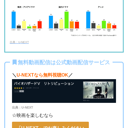
・31日間
◎
・600P
・2189円
ー
ー
U-NEXT
・視聴できません
ネットもテレ東
・30日間
◎
・540P
ー
ー
・618円
・視聴できません
TELASA
FOD見逃し無料
出典：U-NEXT
・2週間
ー
ー
ー
・視聴できません
・0P
ABCテレビ
無料動画配信は公式動画配信サービス
・1056円
AbemaTV
＼
U-NEXTなら無料視聴OK
／
ー
ー
・視聴できません
テレビ大阪
・31日間
◎
・0P
・550円
dTV
ー
ー
・視聴できません
カンテレドーガ
出典：U-NEXT
・無料なし
ー
・0P
☆映画を楽しむなら
・880円~
Netflix
ー
ー
・視聴できません
ytv MyDo