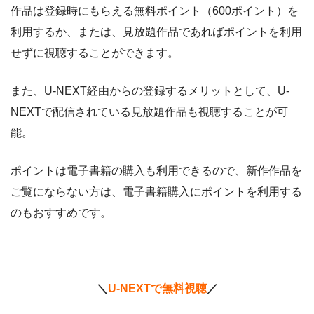
作品は登録時にもらえる無料ポイント（600ポイント）を
NET FLIX
約10,000本
880円
なし
利用するか、または、見放題作品であればポイントを利用
ビデオマーケット
約200,000本
550円
登録月
せずに視聴することができます。
ビデオパス
約10,000本
618円
30日
また、U-NEXT経由からの登録するメリットとして、U-
NEXTで配信されている見放題作品も視聴することが可
能。
ポイントは電子書籍の購入も利用できるので、新作作品を
ご覧にならない方は、電子書籍購入にポイントを利用する
のもおすすめです。
＼
U-NEXTで無料視聴
／