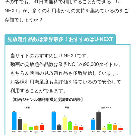
その中でも、31日間無料で利用することができる「U-
動画配信サービ
配信
配信期間
過去動画視聴
NEXT」が、多くの利用者からの支持を集めているのをご
ス
・2週間
◎
存知でしょうか？
・0P
・1026円
Hulu
ー
ー
・視聴できません
Tver
見放題作品数は業界最多！おすすめはU-NEXT
・2週間
◎
・最大900P
・976円
当サイトのおすすめはU-NEXTです。
FODプレミアム
ー
ー
・視聴できません
動画の見放題作品数は業界NO.1の90,000タイトル。
日テレTADA
もちろん映画の見放題作品も多数配信しています。
・2週間
△
・0P
お客様利用満足度も高評価を得ているので安心して
・1017円
Paravi
ー
ー
利用することができます。
・視聴できません
TBS FREE
【動画ジャンル別利用満足度調査の結果】
・31日間
ー
・1000P
NHKオンデマン
・2189円
ー
ー
ド
・視聴できません
テレ朝動画