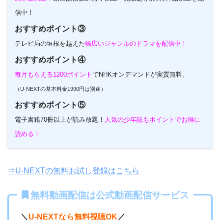
信中！
おすすめポイント③
テレビ局の垣根を越えた
幅広いジャンルのドラマを配信中！
おすすめポイント④
毎月もらえる1200ポイント
でNHKオンデマンドが実質無料。
（U-NEXTの基本料金1990円は別途）
おすすめポイント⑤
電子書籍70冊以上が読み放題！
人気の少年誌もポイントでお得に
読める！
⇒U-NEXTの無料お試し登録はこちら
無料動画配信は公式動画配信サービス
＼
U-NEXTなら無料視聴OK
／