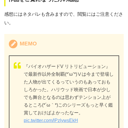
感想にはネタバレも含みますので、閲覧にはご注意くださ
い。
MEMO
『バイオハザードV リトリビューション』
で最新作以外全制覇(*’ω’*)Ⅴは今まで登場し
た人物が出てくるっていうのもあっておも
しろかった。ハリウッド映画で日本が少し
でも舞台となるのは思わずテンション上が
るところ(*´ω｀*)このシリーズもっと早く鑑
賞しておけばよかったなー。
pic.twitter.com/lPzlywsEkH