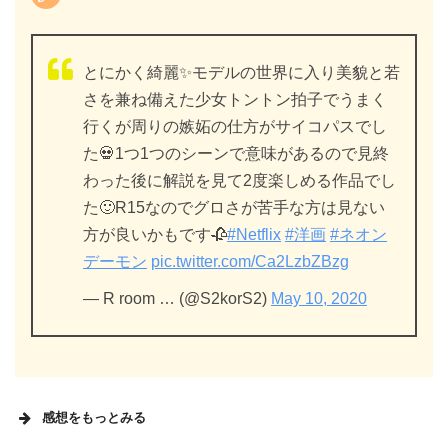
とにかく綺麗✨モデルの世界に入り美貌と若
さを兼ね備えた少女トントン拍子でうまく
行くが周りの嫉妬の仕方がサイコパスでし
た💀1つ1つのシーンで意味があるので見終
わった後に解説を見て2度楽しめる作品でし
た🙂R15なのでグロさが苦手な方は見ない
方が良いかもです🥀
#Netflix
#洋画
#ネオン
デーモン
pic.twitter.com/Ca2LzbZBzg
— R room … (@S2korS2)
May 10, 2020
感想をもっとみる