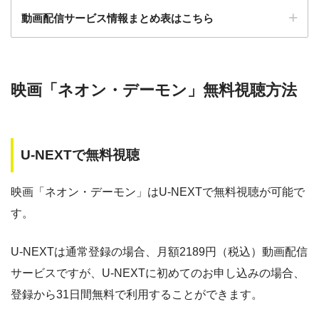
動画配信サービス情報まとめ表はこちら
ー
ー
・30日間
・視聴できません
◎
・0P
GYAO!
TSUTAYA DISC
・2052円
検索:
AS
映画「ネオン・デーモン」無料視聴方法
動画配信サービス
配信動画
月額
無料期間
・30日間
◎
・1600P
数
料
・1958円
music.jp
U-NEXTで無料視聴
music.jp
約180,000本
1958円
30日
・登録月無料
ゲオTV
約20,000本
1070円
14日
◎
映画「ネオン・デーモン」はU-NEXTで無料視聴が可能で
・550P
ビデオマーケッ
・550円
す。
ト
dTV
約120,000本
550円
31日
Paravi
約8,000本
1017円
14日
U-NEXTは通常登録の場合、月額2189円（税込）動画配信
・ポイント翌月還元
△
・0P
サービスですが、U-NEXTに初めてのお申し込みの場合、
・通年無料
TSUTAYA DISCAS
約24,000本
2417円
30日
DMM 動画
登録から31日間無料で利用することができます。
hulu
約50,000本
1026円
14日