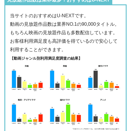
・2週間
◎
・最大900P
・976円
当サイトのおすすめはU-NEXTです。
FODプレミアム
ー
ー
・視聴できません
動画の見放題作品数は業界NO.1の90,000タイトル。
日テレTADA
もちろん映画の見放題作品も多数配信しています。
・2週間
ー
・0P
お客様利用満足度も高評価を得ているので安心して
・1017円
Paravi
ー
ー
利用することができます。
・視聴できません
TBS FREE
【動画ジャンル別利用満足度調査の結果】
・31日間
ー
・1000P
NHKオンデマン
・2189円
ー
ー
ド
・視聴できません
テレ朝動画
・31日間
◎
・600P
・2189円
ー
ー
U-NEXT
・視聴できません
ネットもテレ東
・30日間
ー
・540P
ー
ー
・618円
・視聴できません
TELASA