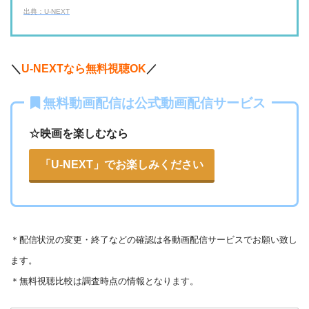
FOD見逃し無料
出典：U-NEXT
・2週間
ー
ー
ー
・視聴できません
・0P
ABCテレビ
・1056円
AbemaTV
＼
U-NEXTなら無料視聴OK
／
ー
ー
・視聴できません
無料動画配信は公式動画配信サービス
テレビ大阪
・31日間
ー
・0P
・550円
dTV
☆映画を楽しむなら
ー
ー
・視聴できません
カンテレドーガ
「U-NEXT」でお楽しみください
・無料なし
◎
・0P
・880円~
Netflix
ー
ー
・視聴できません
ytv MyDo
＊
配信状況の変更・終了などの確認は各動画配信サービスでお願い致し
・30日間
△
・0P
ます。
ー
ー
・視聴できません
Amazonプライム・
・550円
MBS動画イズム
＊無料視聴比較は調査時点の情報となります。
ビデオ