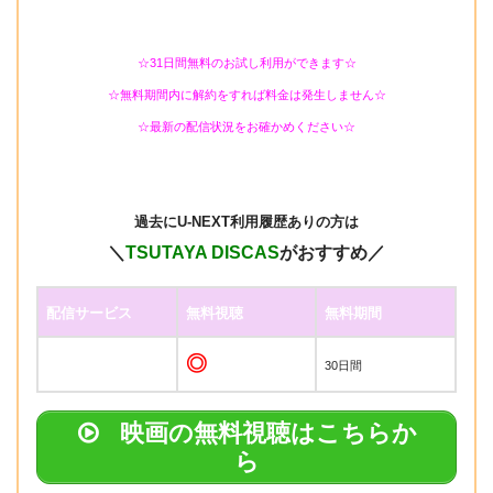
☆31日間無料のお試し利用ができます☆
☆無料期間内に解約をすれば料金は発生しません☆
☆最新の配信状況をお確かめください☆
過去に
U-NEXT利用履歴ありの方は
＼
TSUTAYA DISCAS
がおすすめ／
配信サービス
無料視聴
無料期間
◎
30日間
映画の無料視聴はこちらか
ら