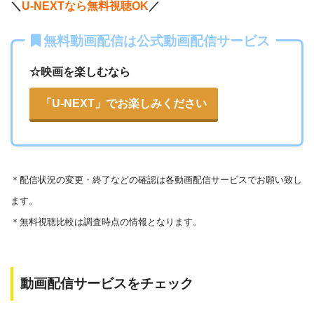
＼
U-NEXTなら無料視聴OK
／
Openload
や9tsu、無料ホームシアターなどの海外動画共有サ
無料動画配信は公式動画配信サービス
イトで配信されている動画は、著作権法や象徴権を侵害して
各動画共有サイトを実際に確認する
いる恐れがあります。
☆映画を楽しむなら
法律に触れることはもちろん、フィッシング詐欺やウイルス
▶︎Openload(アクセスブロック中）
「U-NEXT」でお楽しみください
感染によるスマホ・パソコントラブルの原因となります。
▶︎9tsu
こうした動画共有サイトでの動画の視聴は控える事をおすす
めします。
▶︎Pandora.TV
＊
配信状況の変更・終了などの確認は各動画配信サービスでお願い致し
また、著作権については、保護の・違反に対しての厳罰化の
▶︎Dailymotion
ます。
法改正がされました。（詳しくは「
文化庁
」WEBサイト参
＊無料視聴比較は調査時点の情報となります。
照）
著作物の取り扱いについては注意喚起が「
公益社団法人著作
物情報センター
」と「
日本民間放送連盟
」からもされていま
動画配信サービスをチェック
す。
以下で紹介する動画配信サイトは安全に作品を視聴することがで