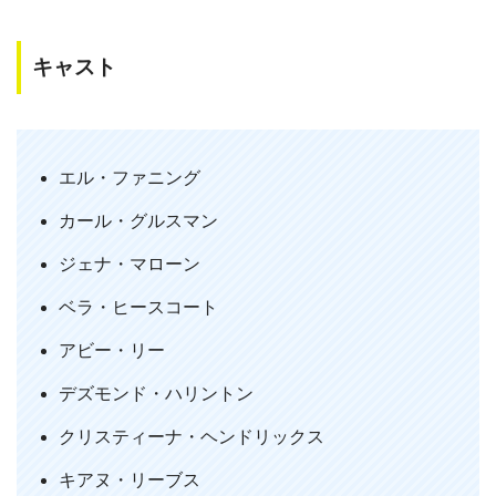
キャスト
『ネオン・デーモン』を視聴し終えた
軋轢・競争・嫉妬・悪意と自分が苦手な
要素も多く、視聴中はずっと胸の中心が
エル・ファニング
ざわつく居心地の悪い感情でいっぱいだ
カール・グルスマン
った
だけどショーを初めとする現実から離れ
ジェナ・マローン
たシーンになると、その描写に見入って
ベラ・ヒースコート
しまう…そんな作品だった
アビー・リー
光と色の落差が凄い、
— 古本＠裏趣味用 (@Goeshurumoto)
デズモンド・ハリントン
May 5, 2020
クリスティーナ・ヘンドリックス
キアヌ・リーブス