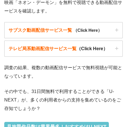
映画「ネオン・デーモン」を無料で視聴できる動画配信サ
きます。
ービスを確認します。
サブスク動画配信サービス一覧
（Click Here）
テレビ局系動画配信サービス一覧
（Click Here）
調査の結果、複数の動画配信サービスで無料視聴が可能と
なっています。
動画配信サービ
・無料期間
配信
初回無料ポイント
ス
・月額料金
その中でも、31日間無料で利用することができる「U-
動画配信サービ
配信
配信期間
過去動画視聴
NEXT」が、多くの利用者からの支持を集めているのをご
ス
・2週間
ー
存知でしょうか？
・0P
・1026円
Hulu
ー
ー
・視聴できません
Tver
見放題作品数は業界最多！おすすめはU-NEXT