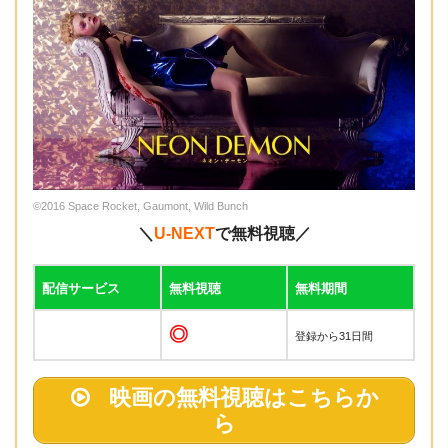
©2016 Space Rocket, Gaumont, Wild Bunch
＼
U-NEXT
で無料視聴／
配信サービス
無料視聴
無料期間
◎
登録から31日間
映画の無料視聴はこちらか
ら