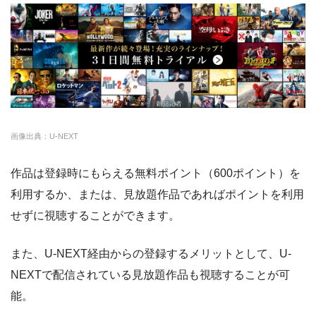
・14日間無料
ー
・0P
FODプレミアム
約50,000本
976円
2週間
・1070円
ゲオTV
U-NEXT
約140,000本
2189円
31日
・14日間無料
クランクインビデ
約7,000本
1650円
14日
ー
・3000P
クランクインビ
・1650円
オ
デオ
画像出典：U-NEXT
amazon
約140,000本
約408円
30日
作品は登録時にもらえる無料ポイント（600ポイント）を
DMM
約7,000本
540円
なし
利用するか、または、見放題作品であればポイントを利用
NET FLIX
約10,000本
880円
なし
せずに視聴することができます。
ビデオマーケット
約200,000本
550円
登録月
また、U-NEXT経由からの登録するメリットとして、U-
ビデオパス
約10,000本
618円
30日
NEXTで配信されている見放題作品も視聴することが可
能。