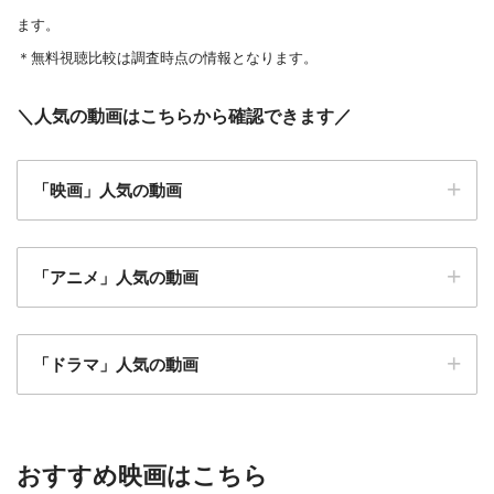
ます。
＊無料視聴比較は調査時点の情報となります。
＼
人気の動画はこちらから確認できます
／
「映画」人気の動画
「アニメ」人気の動画
仮面ライダーアギト PROJECT G4
アベンジャーズ
「ドラマ」人気の動画
忍者戦隊カクレンジャー
魔女の宅急便
闇金ウシジマくん ザファイナル
モンスターズインク
マスカレードホテル
僕のヒーローアカデミア THE MOVIE ヒーローズラ
プライド
おすすめ映画はこちら
イジング
特捜戦隊デカレンジャー 10 YEARS AFTER