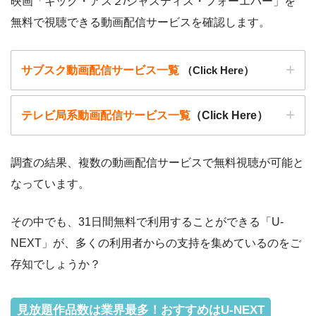
映画「キック・アス２/ジャスティス・フォーエバー」を
無料で視聴できる動画配信サービスを確認します。
サブスク動画配信サービス一覧
（Click Here）
テレビ局系動画配信サービス一覧
（Click Here）
調査の結果、複数の動画配信サービスで無料視聴が可能と
なっています。
動画配信サービ
・無料期間
配信
初回無料ポイント
ス
・月額料金
その中でも、31日間無料で利用することができる「U-
動画配信サービ
配信
配信期間
過去動画視聴
NEXT」が、多くの利用者からの支持を集めているのをご
ス
・2週間
ー
存知でしょうか？
・0P
・1026円
Hulu
ー
ー
・視聴できません
Tver
見放題作品数は業界最多！おすすめはU-NEXT