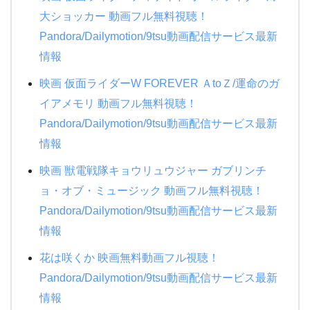
ナニワ金融道
大ショッカー 動画フル無料視聴！
NANA
もみ消して冬 2019夏
Pandora/Dailymotion/9tsu動画配信サービス最新
トモダチゲーム
ブラックボード~時代と戦った教師たち 1夜~3夜
情報
時をかける少女
映画 仮面ライダーW FOREVER ＡtoＺ/運命のガ
ATARU SP ニューヨークからの挑戦状!!
イアメモリ 動画フル無料視聴！
Pandora/Dailymotion/9tsu動画配信サービス最新
赤めだか
情報
相棒シーズン18
映画 獣電戦隊キョウリュウジャー ガブリンチ
ョ・オブ・ミュージック 動画フル無料視聴！
Pandora/Dailymotion/9tsu動画配信サービス最新
情報
花は咲くか 映画無料動画フル視聴！
Pandora/Dailymotion/9tsu動画配信サービス最新
情報