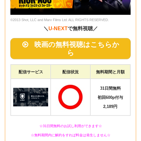
©2013 Shot, LLC and Marv Films Ltd. ALL RIGHTS RESERVED.
＼
U-NEXT
で無料視聴／
映画の無料視聴はこちらか
ら
配信サービス
配信状況
無料期間と月額
31日間無料
初回600p付与
2,189円
☆31日間無料のお試し利用ができます☆
☆無料期間内に解約をすれば料金は発生しません☆