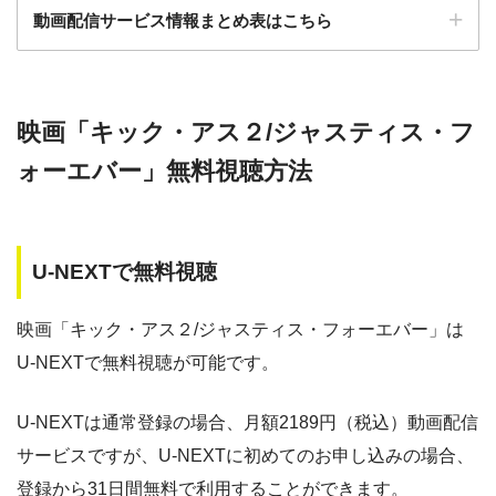
動画配信サービス情報まとめ表はこちら
ー
ー
・30日間
・視聴できません
—
・0P
GYAO!
TSUTAYA DISC
・2052円
検索:
AS
映画「キック・アス２/ジャスティス・フ
動画配信サービス
配信動画
月額
無料期間
・30日間
—
ォーエバー」無料視聴方法
・1600P
数
料
・1958円
music.jp
music.jp
約180,000本
1958円
30日
U-NEXTで無料視聴
・登録月無料
ゲオTV
約20,000本
1070円
14日
—
・550P
ビデオマーケッ
・550円
映画「キック・アス２/ジャスティス・フォーエバー」は
ト
dTV
約120,000本
550円
31日
U-NEXTで無料視聴が可能です。
Paravi
約8,000本
1017円
14日
・ポイント翌月還元
—
・0P
U-NEXTは通常登録の場合、月額2189円（税込）動画配信
・通年無料
TSUTAYA DISCAS
約24,000本
2417円
30日
DMM 動画
サービスですが、U-NEXTに初めてのお申し込みの場合、
hulu
約50,000本
1026円
14日
登録から31日間無料で利用することができます。