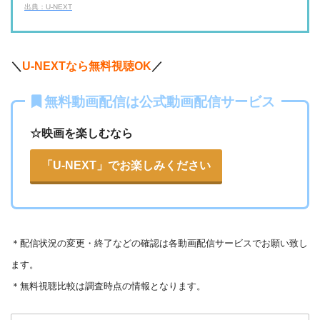
出典：U-NEXT
・2週間
ー
ー
ー
・視聴できません
・0P
ABCテレビ
・1056円
AbemaTV
＼
U-NEXTなら無料視聴OK
／
ー
ー
・視聴できません
無料動画配信は公式動画配信サービス
テレビ大阪
・31日間
—
・0P
・550円
dTV
☆映画を楽しむなら
ー
ー
・視聴できません
カンテレドーガ
「U-NEXT」でお楽しみください
・無料なし
ー
・0P
・880円~
Netflix
ー
ー
・視聴できません
ytv MyDo
＊
配信状況の変更・終了などの確認は各動画配信サービスでお願い致し
・30日間
△
・0P
ます。
ー
ー
・視聴できません
Amazonプライム・
・550円
MBS動画イズム
＊無料視聴比較は調査時点の情報となります。
ビデオ