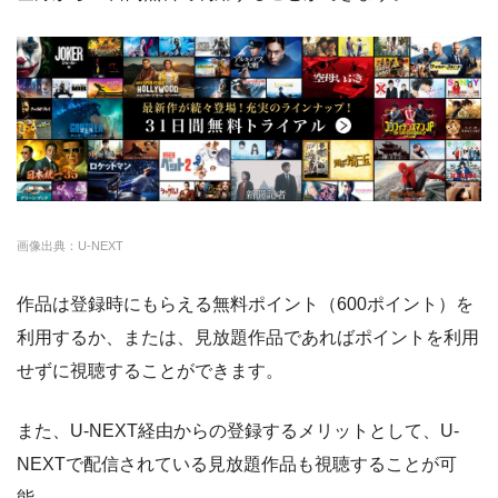
・14日間無料
ー
・0P
FODプレミアム
約50,000本
976円
2週間
・1070円
ゲオTV
U-NEXT
約140,000本
2189円
31日
・14日間無料
クランクインビデ
約7,000本
1650円
14日
—
・3000P
クランクインビ
・1650円
オ
デオ
amazon
約140,000本
約408円
30日
画像出典：U-NEXT
DMM
約7,000本
540円
なし
作品は登録時にもらえる無料ポイント（600ポイント）を
NET FLIX
約10,000本
880円
なし
利用するか、または、見放題作品であればポイントを利用
ビデオマーケット
約200,000本
550円
登録月
せずに視聴することができます。
ビデオパス
約10,000本
618円
30日
また、U-NEXT経由からの登録するメリットとして、U-
NEXTで配信されている見放題作品も視聴することが可
能。