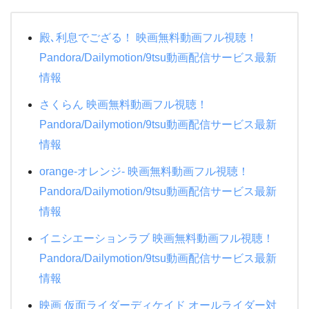
地獄先生ぬ～べ～
耳をすませば
メジャーリーグ
水球ヤンキース
殿､利息でござる！ 映画無料動画フル視聴！
もののけ姫
メジャーリーグ２
絶対零度シーズン4
Pandora/Dailymotion/9tsu動画配信サービス最新
天空の城ラピュタ
ハリーポッターと賢者の石
情報
ＰＵ－ＰＵ－ＰＵ－
機動戦士ガンダムNT
ハリーポッターと炎のゴブレット
さくらん 映画無料動画フル視聴！
教場
アナと雪の女王２
ミュージアム
Pandora/Dailymotion/9tsu動画配信サービス最新
24時間TV 2015 ドラマSP 母さん、俺は大丈夫
情報
タッチ
DEATH NOTE デスノート
夜行観覧車
orange-オレンジ- 映画無料動画フル視聴！
ギブリーズ episode2
悪の教典
人間・失格~たとえばぼくが死んだら~
Pandora/Dailymotion/9tsu動画配信サービス最新
紅の豚
パイレーツオブカリビアン/最後の海賊
僕の生きる道
情報
おもひでぽろぽろ
ファンタスティックビーストと魔法使いの旅
生まれる。
イニシエーションラブ 映画無料動画フル視聴！
クレヨンしんちゃん 新婚旅行ハリケーン
悲しき天使
Pandora/Dailymotion/9tsu動画配信サービス最新
半沢直樹
クレヨンしんちゃん 電撃!ブタのヒヅメ大作戦
ゴジラキングオブモンスターズ
情報
恋におちたら~僕の成功の秘密~
ダブルフェイス 潜入者
映画 仮面ライダーディケイド オールライダー対