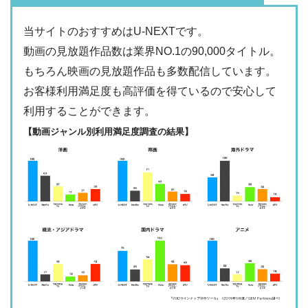
・2週間
ー
・最大900P
・976円
当サイトのおすすめはU-NEXTです。
FODプレミアム
ー
ー
・視聴できません
動画の見放題作品数は業界NO.1の90,000タイトル。
日テレTADA
もちろん映画の見放題作品も多数配信しています。
・2週間
—
・0P
お客様利用満足度も高評価を得ているので安心して
・1017円
Paravi
ー
ー
利用することができます。
・視聴できません
TBS FREE
【動画ジャンル別利用満足度調査の結果】
・31日間
ー
・1000P
NHKオンデマン
・2189円
ー
ー
ド
・視聴できません
テレ朝動画
・31日間
◎
・600P
・2189円
ー
ー
U-NEXT
・視聴できません
ネットもテレ東
・30日間
◎
・540P
ー
ー
・618円
・視聴できません
TELASA
FOD見逃し無料