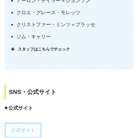
アーロン・テイラー＝ジョンソン
【 KICK-ASS 2 – キック・アス2 】
シリーズ2作目。何回観ても、マザーロ
クロエ・グレース・モレッツ
シアが眼帯した神取忍にしか見えない…
クリストファー・ミンツ＝プラッセ
pic.twitter.com/cf9NwN7cNt
ジム・キャリー
— アメコミさん💀🔥⛓ (@amecomisun)
May 24, 2020
スタッフはこちらでチェック
SNS・公式サイト
◾️ 公式サイト
キック・アス2の笑顔で銃打つクレアモ
レッツすこ
公式サイト
— トト＝イルカ (@iruka030405)