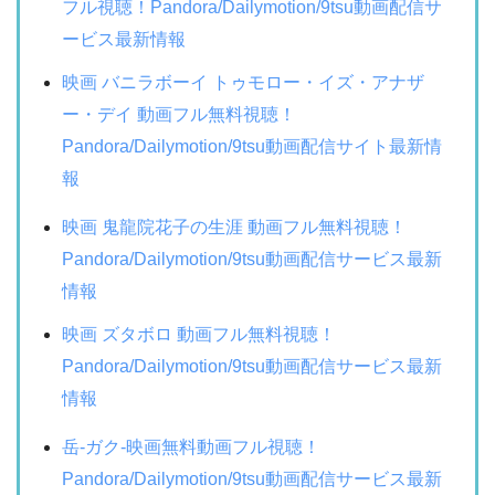
フル視聴！Pandora/Dailymotion/9tsu動画配信サ
ービス最新情報
映画 バニラボーイ トゥモロー・イズ・アナザ
ー・デイ 動画フル無料視聴！
Pandora/Dailymotion/9tsu動画配信サイト最新情
報
映画 鬼龍院花子の生涯 動画フル無料視聴！
Pandora/Dailymotion/9tsu動画配信サービス最新
情報
映画 ズタボロ 動画フル無料視聴！
Pandora/Dailymotion/9tsu動画配信サービス最新
情報
岳-ガク-映画無料動画フル視聴！
Pandora/Dailymotion/9tsu動画配信サービス最新