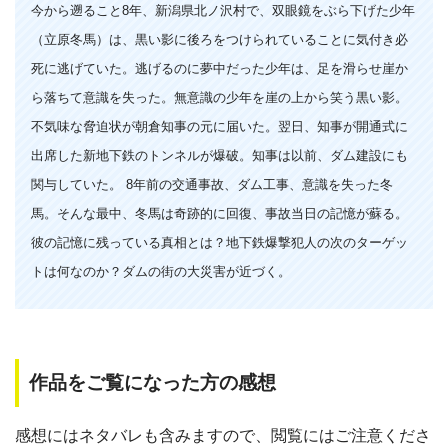
今から遡ること8年、新潟県北ノ沢村で、双眼鏡をぶら下げた少年
（立原冬馬）は、黒い影に後ろをつけられていることに気付き必
死に逃げていた。逃げるのに夢中だった少年は、足を滑らせ崖か
ら落ちて意識を失った。無意識の少年を崖の上から笑う黒い影。
不気味な脅迫状が朝倉知事の元に届いた。翌日、知事が開通式に
出席した新地下鉄のトンネルが爆破。知事は以前、ダム建設にも
関与していた。 8年前の交通事故、ダム工事、意識を失った冬
馬。そんな最中、冬馬は奇跡的に回復、事故当日の記憶が蘇る。
彼の記憶に残っている真相とは？地下鉄爆撃犯人の次のターゲッ
トは何なのか？ダムの街の大災害が近づく。
作品をご覧になった方の感想
感想にはネタバレも含みますので、閲覧にはご注意くださ