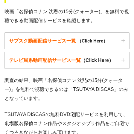
映画「名探偵コナン 沈黙の15分(クォーター)」を無料で視
聴できる動画配信サービスを確認します。
サブスク動画配信サービス一覧
（Click Here）
テレビ局系動画配信サービス一覧
（Click Here）
調査の結果、映画「名探偵コナン 沈黙の15分(クォータ
ー)」を無料で視聴できるのは「TSUTAYA DISCAS」のみ
動画配信サービ
・無料期間
となっています。
配信
初回無料ポイント
ス
・月額料金
動画配信サービ
配信
配信期間
過去動画視聴
TSUTAYA DISCASの無料DVD宅配サービスを利用して、
ス
劇場版名探偵コナン作品やスタジオジブリ作品をご自宅で
・30日間
◎
・0P
TSUTAYA DISC
くつろぎながらお楽しみ頂けます。
・2052円
ー
ー
・視聴できません