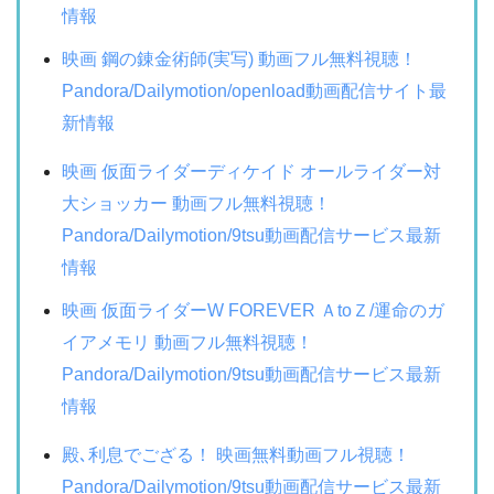
情報
映画 鋼の錬金術師(実写) 動画フル無料視聴！
Pandora/Dailymotion/openload動画配信サイト最
新情報
映画 仮面ライダーディケイド オールライダー対
大ショッカー 動画フル無料視聴！
Pandora/Dailymotion/9tsu動画配信サービス最新
情報
映画 仮面ライダーW FOREVER ＡtoＺ/運命のガ
イアメモリ 動画フル無料視聴！
Pandora/Dailymotion/9tsu動画配信サービス最新
情報
殿､利息でござる！ 映画無料動画フル視聴！
Pandora/Dailymotion/9tsu動画配信サービス最新