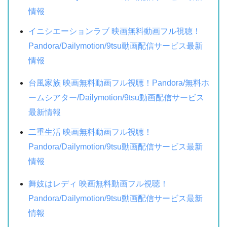
情報
イニシエーションラブ 映画無料動画フル視聴！
Pandora/Dailymotion/9tsu動画配信サービス最新
情報
台風家族 映画無料動画フル視聴！Pandora/無料ホ
ームシアター/Dailymotion/9tsu動画配信サービス
最新情報
二重生活 映画無料動画フル視聴！
Pandora/Dailymotion/9tsu動画配信サービス最新
情報
舞妓はレディ 映画無料動画フル視聴！
Pandora/Dailymotion/9tsu動画配信サービス最新
情報