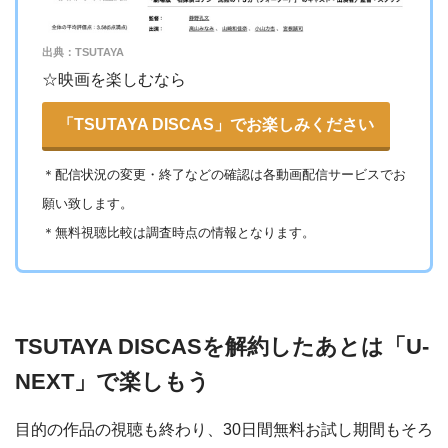
出典：
TSUTAYA
出典：TSUTAYA
☆映画を楽しむなら
「TSUTAYA DISCAS」でお楽しみください
＊
配信状況の変更・終了などの確認は各動画配信サービスでお
願い致します。
＊無料視聴比較は調査時点の情報となります。
TSUTAYA DISCASを解約したあとは「U-
NEXT」で楽しもう
目的の作品の視聴も終わり、30日間無料お試し期間もそろ