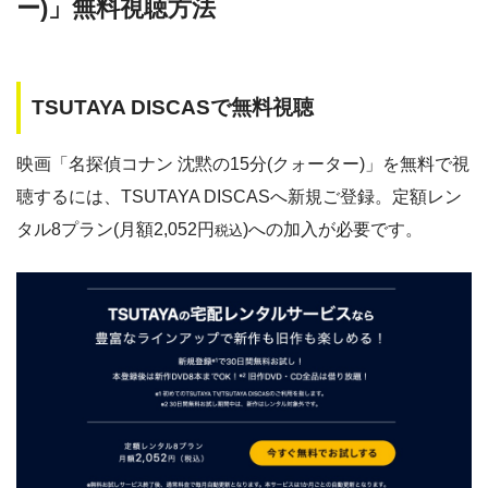
ー)」無料視聴方法
数
料
music.jp
約180,000本
1958円
30日
TSUTAYA DISCASで無料視聴
ゲオTV
約20,000本
1070円
14日
映画「名探偵コナン 沈黙の15分(クォーター)」を無料で視
dTV
約120,000本
550円
31日
聴するには、TSUTAYA DISCASへ新規ご登録。定額レン
Paravi
約8,000本
1017円
14日
タル8プラン(月額2,052円
)への加入が必要です。
税込
TSUTAYA DISCAS
約24,000本
2417円
30日
hulu
約50,000本
1026円
14日
FODプレミアム
約50,000本
976円
2週間
U-NEXT
約140,000本
2189円
31日
クランクインビデ
約7,000本
1650円
14日