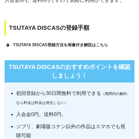
入会金0円。送料0円ですので気軽に利用ができます。
TSUTAYA DISCASの登録手順
TSUTAYA DISCAS登録方法を画像付き解説はこちら
TSUTAYA DISCASのおすすめポイントを確認
しましょう！
初回登録から30日間無料で利用できる
（期間内の解約
なら料金は料金は発生しない）
入会金0円。送料0円。
ジブリ、劇場版コナン以外の作品はスマホでも視
聴可能