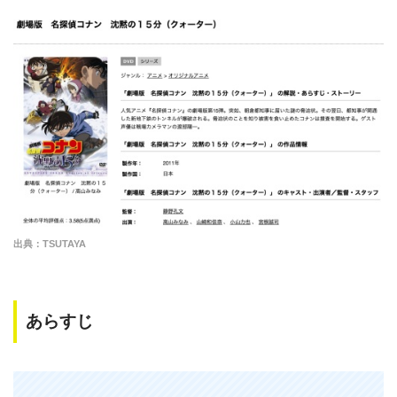
出典：TSUTAYA
あらすじ