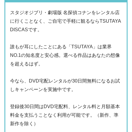
ビデオ
スタジオジブリ・劇場版 名探偵コナンをレンタル店
ー
ー
・視聴できません
に行くことなく、ご自宅で手軽に観るならTSUTAYA
・2週間
ー
GYAO!
・なし
DISCASです。
・1026円
Hulu
誰もが耳にしたことにある「TSUTAYA」は業界
・30日間
ー
NO.1の知名度と安心感。選べる作品はあなたの想像
・1600P
・1958円
music.jp
を超えるはず。
今なら、DVD宅配レンタルが30日間無料になるお試
・登録月無料
ー
・550P
しキャンペーンを実施中です。
ビデオマーケッ
・550円
ト
登録後30日間はDVD宅配料、レンタル料と月額基本
料金を支払うことなく利用が可能です。（新作、準
・ポイント翌月還元
ー
・0P
新作を除く）
・通年無料
DMM 動画