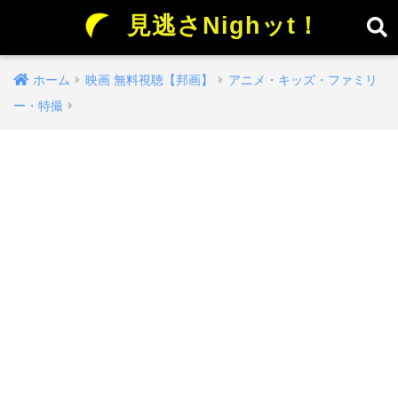
見逃さNighッt！
ホーム
映画 無料視聴【邦画】
アニメ・キッズ・ファミリ
ー・特撮