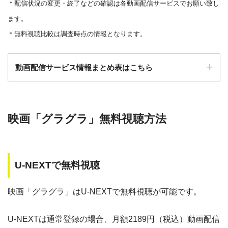
＊
配信状況の変更・終了などの確認は各動画配信サービスでお願い致し
・880円~
Netflix
ます。
ー
ー
・視聴できません
MBS動画イズム
＊無料視聴比較は調査時点の情報となります。
・30日間
△
・0P
Amazonプライム・
・550円
動画配信サービス情報まとめ表はこちら
ー
ー
・視聴できません
ビデオ
GYAO!
検索:
・30日間
映画「グラグラ」無料視聴方法
◎
・0P
TSUTAYA DISC
・2052円
動画配信サービス
配信動画
月額
無料期間
AS
数
料
U-NEXTで無料視聴
music.jp
約180,000本
1958円
30日
・30日間
ー
・1600P
・1958円
ゲオTV
約20,000本
1070円
14日
music.jp
映画「グラグラ」はU-NEXTで無料視聴が可能です。
dTV
約120,000本
550円
31日
U-NEXTは通常登録の場合、月額2189円（税込）動画配信