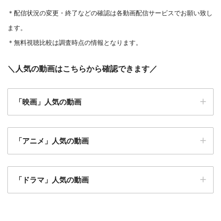
＊
配信状況の変更・終了などの確認は各動画配信サービスでお願い致し
ます。
＊無料視聴比較は調査時点の情報となります。
＼
人気の動画はこちらから確認できます
／
「映画」人気の動画
「アニメ」人気の動画
仮面ライダーアギト PROJECT G4
アベンジャーズ
「ドラマ」人気の動画
忍者戦隊カクレンジャー
魔女の宅急便
闇金ウシジマくん ザファイナル
モンスターズインク
マスカレードホテル
僕のヒーローアカデミア THE MOVIE ヒーローズラ