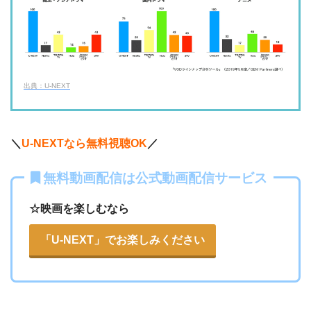
ー
ー
・31日間
・視聴できません
◎
・600P
ネットもテレ東
・2189円
U-NEXT
ー
ー
・視聴できません
FOD見逃し無料
・30日間
出典：U-NEXT
ー
・540P
・618円
TELASA
ー
ー
・視聴できません
ABCテレビ
＼
U-NEXTなら無料視聴OK
／
・2週間
ー
・0P
ー
ー
・1056円
・視聴できません
無料動画配信は公式動画配信サービス
AbemaTV
テレビ大阪
☆映画を楽しむなら
ー
ー
・視聴できません
・31日間
カンテレドーガ
ー
・0P
「U-NEXT」でお楽しみください
・550円
dTV
ー
ー
・視聴できません
ytv MyDo
・無料なし
ー
・0P