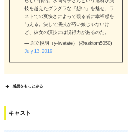
らしい作品。永岡怜子さんという逸材が演
技を越えたグラグラな『想い』を魅せ、ラ
ストでの爽快さによって観る者に幸福感を
与える。決して演技が巧い娘じゃないけ
ど、彼女の演技には説得力があるのだ。
— 岩立悦明（y-iwatate） (@asktom5050)
July 13, 2019
感想をもっとみる
キャスト
ユーロライブにて映画
#グラグラ
鑑賞。