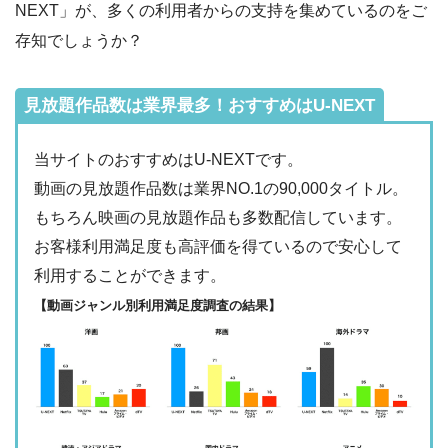
NEXT」が、多くの利用者からの支持を集めているのをご
ス
・2週間
存知でしょうか？
ー
・0P
・1026円
Hulu
ー
ー
・視聴できません
Tver
見放題作品数は業界最多！おすすめはU-NEXT
・2週間
◎
・最大900P
当サイトのおすすめはU-NEXTです。
ー
ー
・976円
・視聴できません
FODプレミアム
動画の見放題作品数は業界NO.1の90,000タイトル。
日テレTADA
もちろん映画の見放題作品も多数配信しています。
お客様利用満足度も高評価を得ているので安心して
・2週間
ー
・0P
ー
ー
利用することができます。
・1017円
・視聴できません
Paravi
TBS FREE
【動画ジャンル別利用満足度調査の結果】
・31日間
ー
・1000P
ー
ー
・視聴できません
NHKオンデマン
・2189円
テレ朝動画
ド