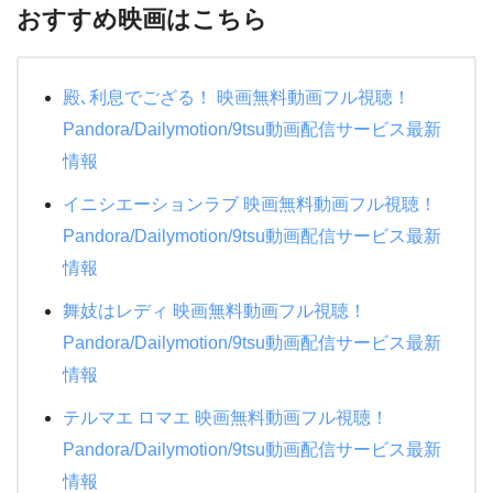
プライド
おすすめ映画はこちら
イジング
特捜戦隊デカレンジャー 10 YEARS AFTER
地獄先生ぬ～べ～
耳をすませば
メジャーリーグ
水球ヤンキース
殿､利息でござる！ 映画無料動画フル視聴！
もののけ姫
メジャーリーグ２
絶対零度シーズン4
Pandora/Dailymotion/9tsu動画配信サービス最新
天空の城ラピュタ
ハリーポッターと賢者の石
情報
ＰＵ－ＰＵ－ＰＵ－
機動戦士ガンダムNT
ハリーポッターと炎のゴブレット
イニシエーションラブ 映画無料動画フル視聴！
教場
アナと雪の女王２
ミュージアム
Pandora/Dailymotion/9tsu動画配信サービス最新
24時間TV 2015 ドラマSP 母さん、俺は大丈夫
情報
タッチ
DEATH NOTE デスノート
夜行観覧車
舞妓はレディ 映画無料動画フル視聴！
ギブリーズ episode2
悪の教典
人間・失格~たとえばぼくが死んだら~
Pandora/Dailymotion/9tsu動画配信サービス最新
紅の豚
パイレーツオブカリビアン/最後の海賊
僕の生きる道
情報
おもひでぽろぽろ
ファンタスティックビーストと魔法使いの旅
生まれる。
テルマエ ロマエ 映画無料動画フル視聴！
クレヨンしんちゃん 新婚旅行ハリケーン
悲しき天使
Pandora/Dailymotion/9tsu動画配信サービス最新
半沢直樹
クレヨンしんちゃん 電撃!ブタのヒヅメ大作戦
ゴジラキングオブモンスターズ
情報
恋におちたら~僕の成功の秘密~