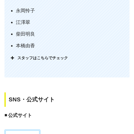
アダルトな要素一辺倒かと思いきや予想
以上に話がしっかりしていてよい映画。
永岡怜子
主演の永岡怜子さんが好演。美しさもさ
江澤翠
ることながら不器用ながらも葛藤しなが
ら前に進む主人公を上手く演じて魅せ
柴田明良
る。主人公に心重ねて考えさせられた。
本橋由香
８日まで。時間があればぜひ。
スタッフはこちらでチェック
— にいかと（nii-kato） (@nii_kato)
April 7, 2019
SNS・公式サイト
◾️ 公式サイト