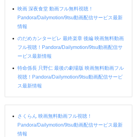
ダブルフェイス 潜入者
映画 深夜食堂 動画フル無料視聴！
ナニワ金融道
Pandora/Dailymotion/9tsu動画配信サービス最新
NANA
もみ消して冬 2019夏
情報
トモダチゲーム
ブラックボード~時代と戦った教師たち 1夜~3夜
のだめカンタービレ 最終楽章 後編 映画無料動画
時をかける少女
フル視聴！Pandora/Dailymotion/9tsu動画配信サ
ATARU SP ニューヨークからの挑戦状!!
ービス最新情報
赤めだか
特命係長 只野仁 最後の劇場版 映画無料動画フル
視聴！Pandora/Dailymotion/9tsu動画配信サービ
相棒シーズン18
ス最新情報
さくらん 映画無料動画フル視聴！
Pandora/Dailymotion/9tsu動画配信サービス最新
情報