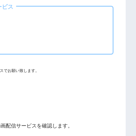
海外動画共有サイトで配信されている動画は、著作権法や象徴
ービス
欺やウイルス感染によるスマホ・パソコントラブルの原因とな
る事をおすすめします。
ての厳罰化の法改正がされました。（詳しくは「
文化庁
」
スでお願い致します。
社団法人著作物情報センター
」と「
日本民間放送連盟
」からも
することができます。
動画配信サービスを確認します。