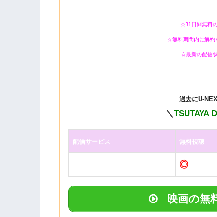
☆31日間無料
☆無料期間内に解約
☆最新の配信
過去に
U-N
＼
TSUTAYA 
配信サービス
無料視聴
◎
映画の無