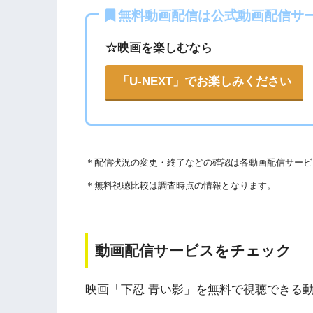
Openload
や9tsu、無料ホームシアターなどの
各動画共有サイトを実際に確認する
無料動画配信は公式動画配信サ
権を侵害している恐れがあります。
▶︎Openload(アクセスブロック中）
☆映画を楽しむなら
法律に触れることはもちろん、フィッシング詐
ります。
▶︎9tsu
「U-NEXT」でお楽しみください
こうした動画共有サイトでの動画の視聴は控え
▶︎Pandora.TV
また、著作権については、保護の・違反に対し
▶︎Dailymotion
WEBサイト参照）
＊
配信状況の変更・終了などの確認は各動画配信サービ
著作物の取り扱いについては注意喚起が「
公益
＊無料視聴比較は調査時点の情報となります。
されています。
以下で紹介する動画配信サイトは安全に作品を視聴
動画配信サービスをチェック
映画「下忍 青い影」を無料で視聴できる