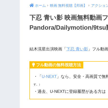
ホーム
映画 無料視聴【邦画】
アクショ
下忍 青い影 映画無料動画
Pandora/Dailymotio
結木滉星出演映画「
下忍 青い影
」フル動
フル動画の無料視聴方法
・「
U-NEXT
」なら、安全・高画質で無
す。）
・過去、U-NEXTに登録履歴がある方は