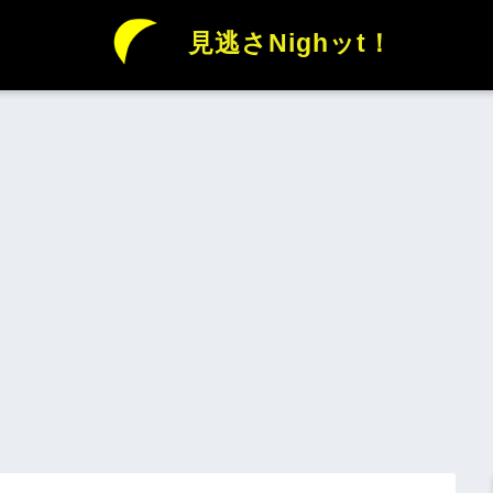
見逃さNighッt！