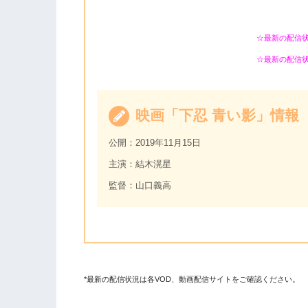
☆最新の配信
☆最新の配信
映画「下忍 青い影」情報
公開：2019年11月15日
主演：結木滉星
監督：山口義高
*最新の配信状況は各VOD、動画配信サイトをご確認ください。