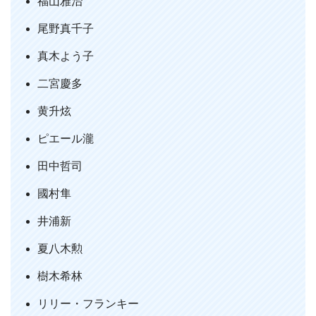
福山雅治
の大きさでしかあらわせない作品を立て
尾野真千子
続けにみてたので、ちゃんとした演技を
見れてよかった。あと、チョイ役の樹木
真木よう子
希林が出てきた瞬間うるっとしてしまっ
二宮慶多
た。
黄升炫
— Shimpei Ishii (@la_ikimono)
October
28, 2019
ピエール瀧
田中哲司
國村隼
井浦新
夏八木勲
樹木希林
リリー・フランキー