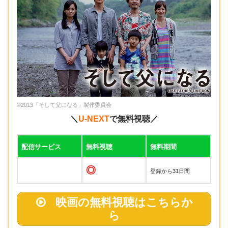
©2013「そして父になる」製作委員会
＼
U-NEXT
で無料視聴／
配信サービス
無料視聴
無料期間
◎
登録から31日間
映画の無料視聴はこちらか
ら