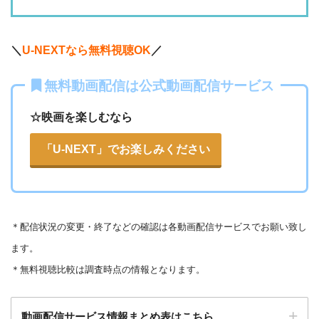
・2週間
ー
ー
ー
・視聴できません
・0P
ABCテレビ
・1056円
AbemaTV
＼
U-NEXTなら無料視聴OK
／
ー
ー
・視聴できません
無料動画配信は公式動画配信サービス
テレビ大阪
・31日間
△
・0P
・550円
dTV
☆映画を楽しむなら
ー
ー
・視聴できません
カンテレドーガ
「U-NEXT」でお楽しみください
・無料なし
ー
・0P
・880円~
Netflix
ー
ー
・視聴できません
ytv MyDo
＊
配信状況の変更・終了などの確認は各動画配信サービスでお願い致し
・30日間
△
・0P
ます。
ー
ー
・視聴できません
Amazonプライム・
・550円
MBS動画イズム
＊無料視聴比較は調査時点の情報となります。
ビデオ
動画配信サービス情報まとめ表はこちら