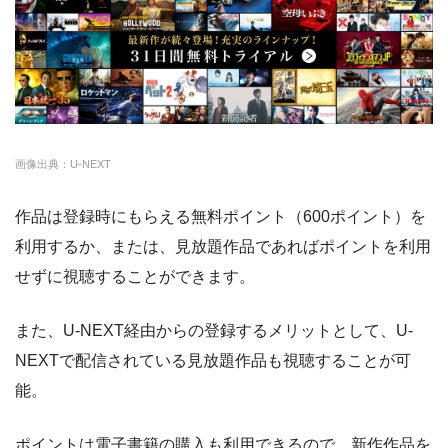
FODプレミアム
約50,000本
976円
2週間
・1070円
ゲオTV
U-NEXT
約140,000本
2189円
31日
・14日間無料
クランクインビデ
約7,000本
1650円
14日
◎
・3000P
クランクインビ
・1650円
オ
デオ
画像出典：U-NEXT
amazon
約140,000本
約408円
30日
作品は登録時にもらえる無料ポイント（600ポイント）を
DMM
約7,000本
540円
なし
利用するか、または、見放題作品であればポイントを利用
NET FLIX
約10,000本
880円
なし
せずに視聴することができます。
ビデオマーケット
約200,000本
550円
登録月
また、U-NEXT経由からの登録するメリットとして、U-
ビデオパス
約10,000本
618円
30日
NEXTで配信されている見放題作品も視聴することが可
能。
ポイントは電子書籍の購入も利用できるので、新作作品を