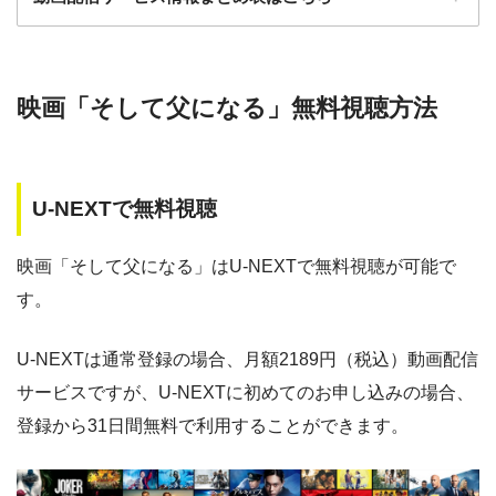
ー
ー
・30日間
・視聴できません
◎
・0P
GYAO!
TSUTAYA DISC
・2052円
検索:
AS
映画「そして父になる」無料視聴方法
動画配信サービス
配信動画
月額
無料期間
・30日間
◎
・1600P
数
料
・1958円
music.jp
U-NEXTで無料視聴
music.jp
約180,000本
1958円
30日
・登録月無料
ゲオTV
約20,000本
1070円
14日
◎
映画「そして父になる」はU-NEXTで無料視聴が可能で
・550P
ビデオマーケッ
・550円
す。
ト
dTV
約120,000本
550円
31日
Paravi
約8,000本
1017円
14日
U-NEXTは通常登録の場合、月額2189円（税込）動画配信
・ポイント翌月還元
△
・0P
サービスですが、U-NEXTに初めてのお申し込みの場合、
・通年無料
TSUTAYA DISCAS
約24,000本
2417円
30日
DMM 動画
登録から31日間無料で利用することができます。
hulu
約50,000本
1026円
14日
・14日間無料
ー
・0P