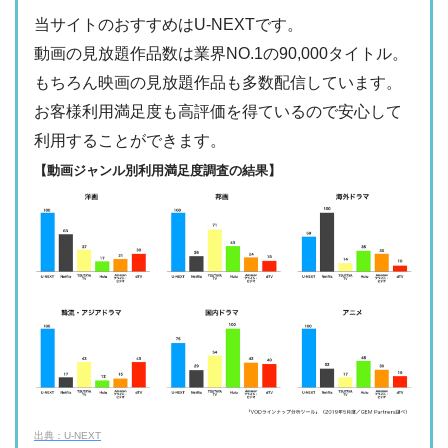
・最大900P
・2189円
当サイトのおすすめはU-NEXTです。
FODプレミアム
ー
ー
・視聴できません
動画の見放題作品数は業界NO.1の90,000タイトル。
日テレTADA
もちろん映画の見放題作品も多数配信しています。
・2週間
ー
・0P
お客様利用満足度も高評価を得ているので安心して
・1017円
Paravi
ー
ー
利用することができます。
・視聴できません
TBS FREE
【動画ジャンル別利用満足度調査の結果】
・31日間
ー
・1000P
NHKオンデマン
・2189円
ー
ー
ド
・視聴できません
テレ朝動画
・31日間
◎
・600P
・2189円
ー
ー
U-NEXT
・視聴できません
ネットもテレ東
・30日間
◎
・540P
ー
ー
・618円
・視聴できません
TELASA
FOD見逃し無料
出典：U-NEXT