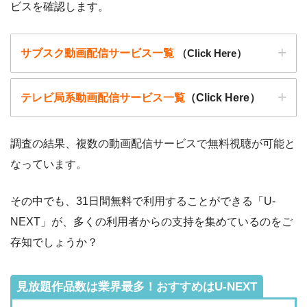
ビスを確認します。
サブスク動画配信サービス一覧
（Click Here）
テレビ局系動画配信サービス一覧
（Click Here）
調査の結果、複数の動画配信サービスで無料視聴が可能と
なっています。
動画配信サービ
・無料期間
配信
初回無料ポイント
ス
・月額料金
その中でも、31日間無料で利用することができる「U-
動画配信サービ
配信
配信期間
過去動画視聴
NEXT」が、多くの利用者からの支持を集めているのをご
ス
・2週間
ー
存知でしょうか？
・0P
・1026円
Hulu
ー
ー
・視聴できません
Tver
見放題作品数は業界最多！おすすめはU-NEXT
・31日間
◎