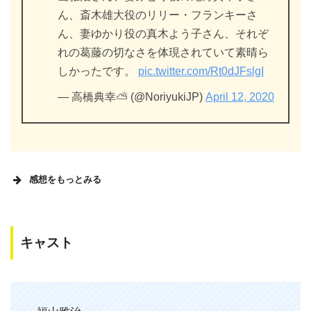
ん、斎木雄大役のリリー・フランキーさ
ん、妻ゆかり役の真木よう子さん、それぞ
れの葛藤の切なさを体現されていて素晴ら
しかったです。
pic.twitter.com/Rt0dJFslgI
— 高橋典幸⛅ (@NoriyukiJP)
April 12, 2020
感想をもっとみる
キャスト
「そして父になる」みた。カッコつけの
主人公（福山雅治）の感情がぶわっと溢
れるシーンが凄かった。感情を怒鳴り声