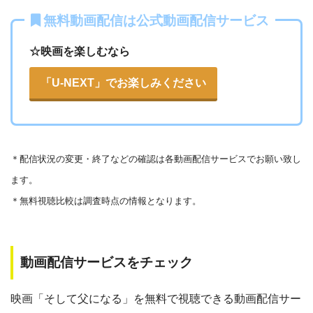
Openload
や9tsu、無料ホームシアターなどの海外動画共有サ
無料動画配信は公式動画配信サービス
イトで配信されている動画は、著作権法や象徴権を侵害して
各動画共有サイトを実際に確認する
いる恐れがあります。
☆映画を楽しむなら
法律に触れることはもちろん、フィッシング詐欺やウイルス
▶︎Openload(アクセスブロック中）
「U-NEXT」でお楽しみください
感染によるスマホ・パソコントラブルの原因となります。
▶︎9tsu
こうした動画共有サイトでの動画の視聴は控える事をおすす
めします。
▶︎
Pandora.TV
＊
配信状況の変更・終了などの確認は各動画配信サービスでお願い致し
また、著作権については、保護の・違反に対しての厳罰化の
▶︎
Dailymotion
ます。
法改正がされました。（詳しくは「
文化庁
」WEBサイト参
＊無料視聴比較は調査時点の情報となります。
照）
著作物の取り扱いについては注意喚起が「
公益社団法人著作
物情報センター
」と「
日本民間放送連盟
」からもされていま
動画配信サービスをチェック
す。
以下で紹介する動画配信サイトは安全に作品を視聴することがで
映画「そして父になる」を無料で視聴できる動画配信サー
きます。