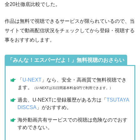
全20社徹底比較でした。
作品は無料で視聴できるサービスが限られているので、当
サイトで動画配信状況をチェックしてから登録・視聴する
事をおすすめします。
「みんな！エスパーだよ！」無料視聴のおさらい
「
U-NEXT
」なら、安全・高画質で無料視聴でき
ます。
（U-NEXTは31日間基本料金0円で利用できます。）
過去、U-NEXTに登録履歴がある方は「
TSUTAYA
DISCSA
」がおすすめ。
海外動画共有サービスでの視聴は危険なのでおす
すめできない。