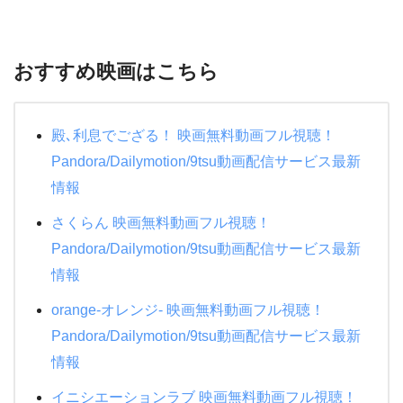
おすすめ映画はこちら
殿､利息でござる！ 映画無料動画フル視聴！
Pandora/Dailymotion/9tsu動画配信サービス最新
情報
さくらん 映画無料動画フル視聴！
Pandora/Dailymotion/9tsu動画配信サービス最新
情報
orange-オレンジ- 映画無料動画フル視聴！
Pandora/Dailymotion/9tsu動画配信サービス最新
情報
イニシエーションラブ 映画無料動画フル視聴！