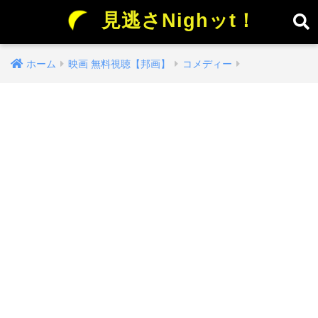
見逃さNighッt！
ホーム
映画 無料視聴【邦画】
コメディー