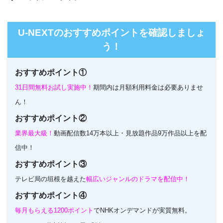
U-NEXTのホームページ
U-NEXTのおすすめポイントを確認しましょ
う！
おすすめポイント①
31日間無料お試し実施中！
期間内は月額利用料金は必要ありませ
ん！
おすすめポイント②
業界最大級！
動画配信数14万本以上・見放題作品9万作品以上を配
信中！
おすすめポイント③
テレビ局の垣根を越えた
幅広いジャンルのドラマを配信中！
おすすめポイント④
毎月もらえる1200ポイント
でNHKオンデマンドが実質無料。