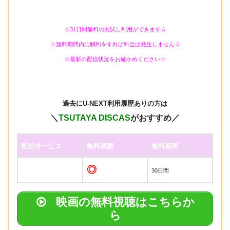
☆31日間無料のお試し利用ができます☆
☆無料期間内に解約をすれば料金は発生しません☆
☆最新の配信状況をお確かめください☆
過去に
U-NEXT利用履歴ありの方は
＼
TSUTAYA DISCAS
がおすすめ／
配信サービス
無料視聴
無料期間
◎
30日間
映画の無料視聴はこちらか
ら