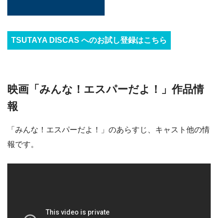
TSUTAYA DISCAS へのお試し登録はこちら
映画「みんな！エスパーだよ！」作品情
報
「みんな！エスパーだよ！」のあらすじ、キャスト他の情
報です。