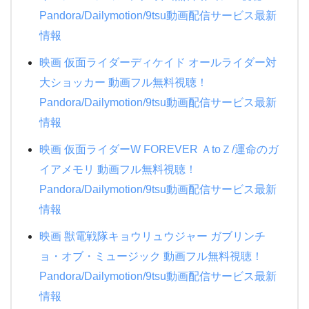
Pandora/Dailymotion/9tsu動画配信サービス最新
情報
映画 仮面ライダーディケイド オールライダー対
大ショッカー 動画フル無料視聴！
Pandora/Dailymotion/9tsu動画配信サービス最新
情報
映画 仮面ライダーW FOREVER ＡtoＺ/運命のガ
イアメモリ 動画フル無料視聴！
Pandora/Dailymotion/9tsu動画配信サービス最新
情報
映画 獣電戦隊キョウリュウジャー ガブリンチ
ョ・オブ・ミュージック 動画フル無料視聴！
Pandora/Dailymotion/9tsu動画配信サービス最新
情報