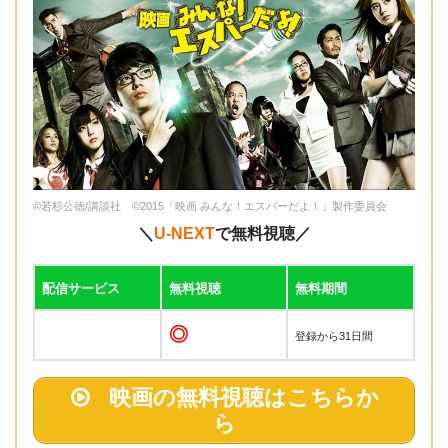
©若杉公徳/講談社 ©2015「映画 みんな！エスパーだよ！」製作委員会
＼
U-NEXT
で無料視聴／
配信サービス
無料視聴
無料期間
◎
登録から31日間
映画の無料視聴はこちらか
ら