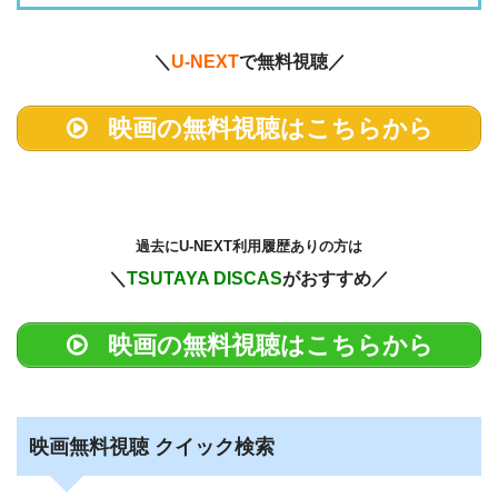
＼
U-NEXT
で無料視聴／
映画の無料視聴はこちらから
過去に
U-NEXT利用履歴ありの方は
＼
TSUTAYA DISCAS
がおすすめ／
映画の無料視聴はこちらから
映画無料視聴 クイック検索