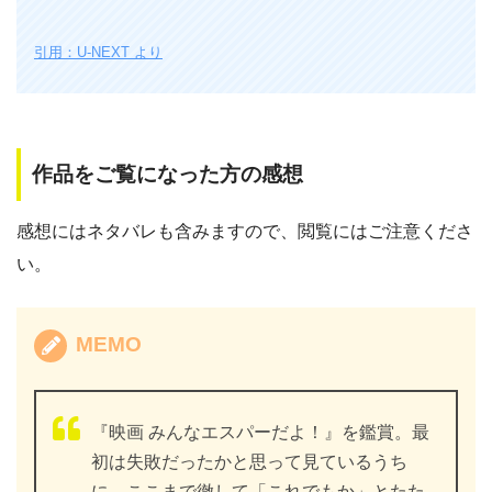
引用：U-NEXT より
作品をご覧になった方の感想
感想にはネタバレも含みますので、閲覧にはご注意くださ
い。
MEMO
『映画 みんなエスパーだよ！』を鑑賞。最
初は失敗だったかと思って見ているうち
に、ここまで徹して「これでもか」とたた