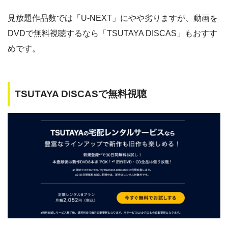
見放題作品数では「U-NEXT」にやや劣りますが、動画を
DVDで無料視聴するなら「TSUTAYA DISCAS」もおすす
めです。
TSUTAYA DISCASで無料視聴