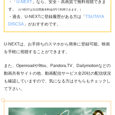
・「
U-NEXT
」なら、安全・高画質で無料視聴できま
す。
（U-NEXTは31日間基本料金0円で利用できます。）
・過去、U-NEXTに登録履歴がある方は「
TSUTAYA
DISCSA
」がおすすめです。
U-NEXTは、お手持ちのスマホから簡単に登録可能。映画
を手軽に視聴することができます。
また、Openroadや9tsu、Pandora.TV、Dailymotionなどの
動画共有サイトの他、動画配信サービス全20社の配信状況
も確認していますので、気になる方はそちらもチェックし
て下さい。