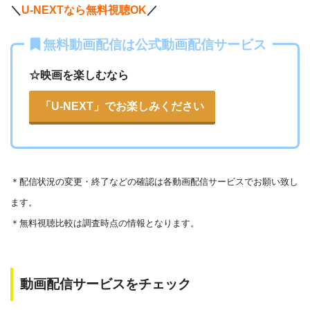
＼
U-NEXTなら無料視聴OK
／
Openload
や9tsu、無料ホームシアターなどの海外動画共有サ
無料動画配信は公式動画配信サービス
イトで配信されている動画は、著作権法や象徴権を侵害して
各動画共有サイトを実際に確認する
いる恐れがあります。
☆映画を楽しむなら
法律に触れることはもちろん、フィッシング詐欺やウイルス
▶︎Openload(アクセスブロック中）
「U-NEXT」でお楽しみください
感染によるスマホ・パソコントラブルの原因となります。
▶︎9tsu
こうした動画共有サイトでの動画の視聴は控える事をおすす
めします。
▶︎Pandora.TV
＊
配信状況の変更・終了などの確認は各動画配信サービスでお願い致し
また、著作権については、保護の・違反に対しての厳罰化の
▶︎Dailymotion
ます。
法改正がされました。（詳しくは「
文化庁
」WEBサイト参
＊無料視聴比較は調査時点の情報となります。
照）
著作物の取り扱いについては注意喚起が「
公益社団法人著作
物情報センター
」と「
日本民間放送連盟
」からもされていま
動画配信サービスをチェック
す。