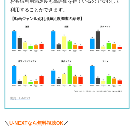
お客様利用満足度も高評価を得ているので安心して
・1017円
Paravi
ー
ー
利用することができます。
・視聴できません
TBS FREE
【動画ジャンル別利用満足度調査の結果】
・31日間
ー
・1000P
NHKオンデマン
・2189円
ー
ー
ド
・視聴できません
テレ朝動画
・31日間
◎
・600P
・2189円
ー
ー
U-NEXT
・視聴できません
ネットもテレ東
・30日間
ー
・540P
ー
ー
・618円
・視聴できません
TELASA
FOD見逃し無料
出典：U-NEXT
・2週間
ー
ー
ー
・視聴できません
・0P
ABCテレビ
・1056円
AbemaTV
＼
U-NEXTなら無料視聴OK
／