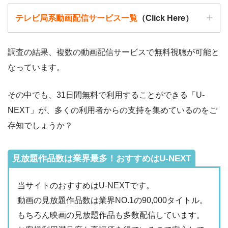
テレビ局系動画配信サービス一覧
（Click Here）
調査の結果、複数の動画配信サービスで無料視聴が可能と
なっています。
動画配信サービ
・無料期間
配信
初回無料ポイント
ス
・月額料金
その中でも、31日間無料で利用することができる「U-
動画配信サービ
配信
配信期間
過去動画視聴
NEXT」が、多くの利用者からの支持を集めているのをご
ス
・2週間
ー
存知でしょうか？
・0P
・1026円
Hulu
ー
ー
・視聴できません
Tver
見放題作品数は業界最多！おすすめはU-NEXT
・31日間
ー
・最大900P
・2189円
当サイトのおすすめはU-NEXTです。
FODプレミアム
ー
ー
・視聴できません
動画の見放題作品数は業界NO.1の90,000タイトル。
日テレTADA
もちろん映画の見放題作品も多数配信しています。
・2週間
ー
・0P