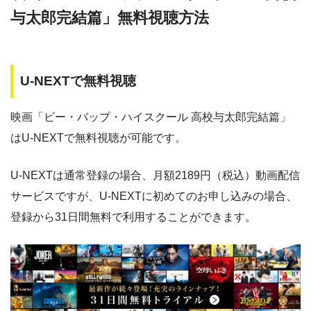
動画配信サービス
配信動画
月額
無料期間
・30日間
◎
与太郎完結篇」無料視聴方法
・1600P
数
料
・1958円
music.jp
music.jp
約180,000本
1958円
30日
U-NEXTで無料視聴
・登録月無料
ゲオTV
約20,000本
1070円
14日
◎
・550P
ビデオマーケッ
・550円
映画「ビー・バップ・ハイスクール 高校与太郎完結篇」
ト
dTV
約120,000本
550円
31日
はU-NEXTで無料視聴が可能です。
Paravi
約8,000本
1017円
14日
・ポイント翌月還元
△
・0P
U-NEXTは通常登録の場合、月額2189円（税込）動画配信
・通年無料
TSUTAYA DISCAS
約24,000本
2417円
30日
DMM 動画
サービスですが、U-NEXTに初めてのお申し込みの場合、
hulu
約50,000本
1026円
14日
登録から31日間無料で利用することができます。
・14日間無料
ー
・0P
FODプレミアム
約50,000本
976円
2週間
・1070円
ゲオTV
U-NEXT
約140,000本
2189円
31日
・14日間無料
クランクインビデ
約7,000本
1650円
14日
ー
・3000P