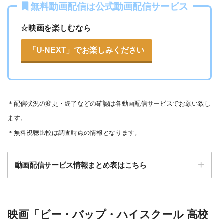
ー
ー
・視聴できません
無料動画配信は公式動画配信サービス
テレビ大阪
・31日間
ー
・0P
・550円
dTV
☆映画を楽しむなら
ー
ー
・視聴できません
カンテレドーガ
「U-NEXT」でお楽しみください
・無料なし
◎
・0P
・880円~
Netflix
ー
ー
・視聴できません
ytv MyDo
＊
配信状況の変更・終了などの確認は各動画配信サービスでお願い致し
・30日間
△
・0P
ます。
ー
ー
・視聴できません
Amazonプライム・
・550円
MBS動画イズム
＊無料視聴比較は調査時点の情報となります。
ビデオ
動画配信サービス情報まとめ表はこちら
ー
ー
・30日間
・視聴できません
◎
・0P
GYAO!
TSUTAYA DISC
・2052円
検索:
AS
映画「ビー・バップ・ハイスクール 高校