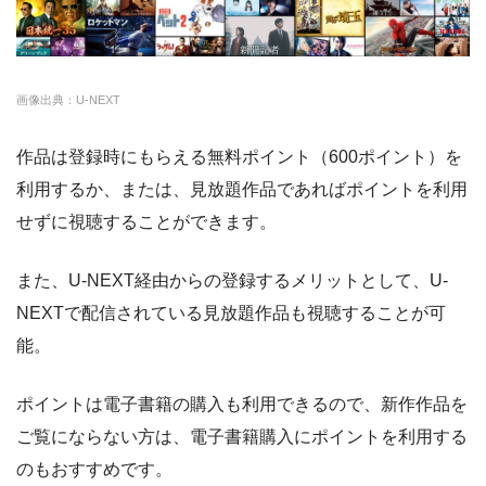
クランクインビ
・1650円
オ
デオ
amazon
約140,000本
約408円
30日
画像出典：U-NEXT
DMM
約7,000本
540円
なし
作品は登録時にもらえる無料ポイント（600ポイント）を
NET FLIX
約10,000本
880円
なし
利用するか、または、見放題作品であればポイントを利用
ビデオマーケット
約200,000本
550円
登録月
せずに視聴することができます。
ビデオパス
約10,000本
618円
30日
また、U-NEXT経由からの登録するメリットとして、U-
NEXTで配信されている見放題作品も視聴することが可
能。
ポイントは電子書籍の購入も利用できるので、新作作品を
ご覧にならない方は、電子書籍購入にポイントを利用する
のもおすすめです。