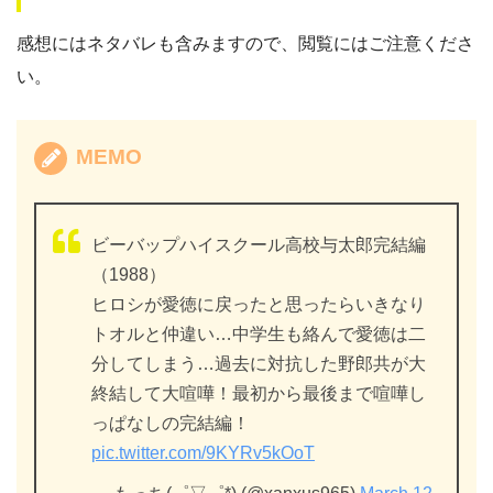
感想にはネタバレも含みますので、閲覧にはご注意くださ
い。
MEMO
ビーバップハイスクール高校与太郎完結編
（1988）
ヒロシが愛徳に戻ったと思ったらいきなり
トオルと仲違い…中学生も絡んで愛徳は二
分してしまう…過去に対抗した野郎共が大
終結して大喧嘩！最初から最後まで喧嘩し
っぱなしの完結編！
pic.twitter.com/9KYRv5kOoT