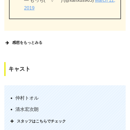
— もっち(゜▽゜*) (@xanxus965)
March 12,
2019
感想をもっとみる
キャスト
ビー・バップ・ハイスクール 高校与太
郎〈完結編〉観終わった ‾͟͟͞(((ꎤˋ⁻̫ˊ)—̳͟͞͞o
昭和の学生喧嘩映画。いいねぇ。
仲村トオル
ボンタンが懐かしいw
清水宏次朗
トオル、ヒロシ、菊りん、みのる、しん
ごくん、工藤、柴田、西、ねこじ、へび
スタッフはこちらでチェック
じ….いいね。