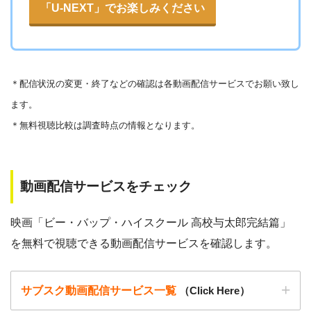
▶︎Openload(アクセスブロック中）
「U-NEXT」でお楽しみください
感染によるスマホ・パソコントラブルの原因となります。
▶︎9tsu
こうした動画共有サイトでの動画の視聴は控える事をおすす
めします。
▶︎Pandora.TV
＊
配信状況の変更・終了などの確認は各動画配信サービスでお願い致し
また、著作権については、保護の・違反に対しての厳罰化の
▶︎Dailymotion
ます。
法改正がされました。（詳しくは「
文化庁
」WEBサイト参
＊無料視聴比較は調査時点の情報となります。
照）
著作物の取り扱いについては注意喚起が「
公益社団法人著作
物情報センター
」と「
日本民間放送連盟
」からもされていま
動画配信サービスをチェック
す。
以下で紹介する動画配信サイトは安全に作品を視聴することがで
映画「ビー・バップ・ハイスクール 高校与太郎完結篇」
きます。
を無料で視聴できる動画配信サービスを確認します。
サブスク動画配信サービス一覧
（Click Here）