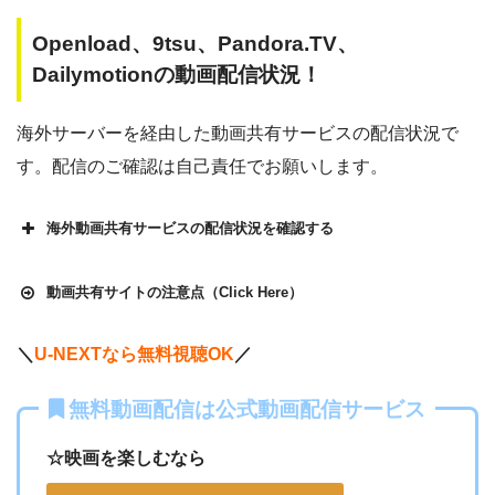
Openload、9tsu、Pandora.TV、
Dailymotionの動画配信状況！
海外サーバーを経由した動画共有サービスの配信状況で
す。配信のご確認は自己責任でお願いします。
海外動画共有サービスの配信状況を確認する
動画共有サイトの注意点（Click Here）
＼
U-NEXTなら無料視聴OK
／
Openload
や9tsu、無料ホームシアターなどの海外動画共有サ
無料動画配信は公式動画配信サービス
イトで配信されている動画は、著作権法や象徴権を侵害して
各動画共有サイトを実際に確認する
いる恐れがあります。
☆映画を楽しむなら
法律に触れることはもちろん、フィッシング詐欺やウイルス