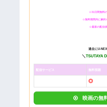
☆31日間無料
☆無料期間内に解約
☆最新の配信
過去に
U-N
＼
TSUTAYA 
配信サービス
無料視聴
◎
映画の無