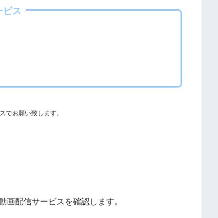
海外動画共有サイトで配信されている動画は、著作権法や象徴
ービス
欺やウイルス感染によるスマホ・パソコントラブルの原因とな
る事をおすすめします。
ての厳罰化の法改正がされました。（詳しくは「
文化庁
」
スでお願い致します。
社団法人著作物情報センター
」と「
日本民間放送連盟
」からも
することができます。
動画配信サービスを確認します。