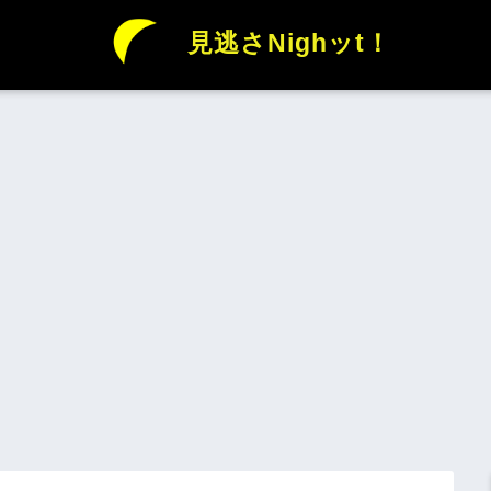
見逃さNighッt！