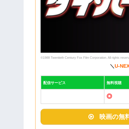
©1988 Twentieth Century Fox Film Corporation. All rights reser
＼
U-NE
配信サービス
無料視聴
◎
映画の無