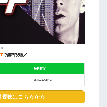
ved.
XT
で無料視聴／
無料期間
登録から31日間
料視聴はこちらから