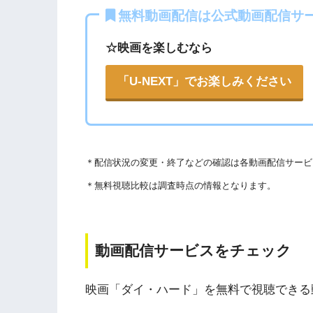
Openload
や9tsu、無料ホームシアターなどの
各動画共有サイトを実際に確認する
無料動画配信は公式動画配信サ
権を侵害している恐れがあります。
▶︎Openload(アクセスブロック中）
☆映画を楽しむなら
法律に触れることはもちろん、フィッシング詐
ります。
▶︎9tsu
「U-NEXT」でお楽しみください
こうした動画共有サイトでの動画の視聴は控え
▶︎Pandora.TV
また、著作権については、保護の・違反に対し
▶︎Dailymotion
WEBサイト参照）
＊
配信状況の変更・終了などの確認は各動画配信サービ
著作物の取り扱いについては注意喚起が「
公益
＊無料視聴比較は調査時点の情報となります。
されています。
以下で紹介する動画配信サイトは安全に作品を視聴
動画配信サービスをチェック
映画「ダイ・ハード」を無料で視聴できる