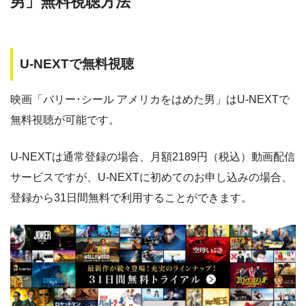
男」無料視聴方法
AS
・30日間
◎
・1600P
U-NEXTで無料視聴
・1958円
music.jp
映画「バリー･シール アメリカをはめた男」はU-NEXTで
無料視聴が可能です。
・登録月無料
◎
・550P
ビデオマーケッ
・550円
ト
U-NEXTは通常登録の場合、月額2189円（税込）動画配信
サービスですが、U-NEXTに初めてのお申し込みの場合、
・ポイント翌月還元
登録から31日間無料で利用することができます。
△
・0P
・通年無料
DMM 動画
・14日間無料
ー
・0P
・1070円
ゲオTV