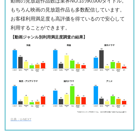
動画の見放題作品数は業界NO.1の90,000タイトル。
日テレTADA
もちろん映画の見放題作品も多数配信しています。
・2週間
ー
・0P
お客様利用満足度も高評価を得ているので安心して
・1017円
Paravi
ー
ー
利用することができます。
・視聴できません
TBS FREE
【動画ジャンル別利用満足度調査の結果】
・31日間
ー
・1000P
NHKオンデマン
・2189円
ー
ー
ド
・視聴できません
テレ朝動画
・31日間
◎
・600P
・2189円
ー
ー
U-NEXT
・視聴できません
ネットもテレ東
・30日間
◎
・540P
ー
ー
・618円
・視聴できません
TELASA
FOD見逃し無料
出典：U-NEXT
・2週間
ー
ー
ー
・視聴できません
・0P