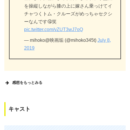
を操縦しながら膝の上に嫁さん乗っけてイ
チャつくトム・クルーズがめっちゃセクシ
ーなんです🤤笑
pic.twitter.com/vZUT3wJ7oQ
— mihoko@映画垢 (@mihoko345t)
July 8,
2019
感想をもっとみる
キャスト
バリー・シール
トムがアホキャラ演じる映画にハズレは