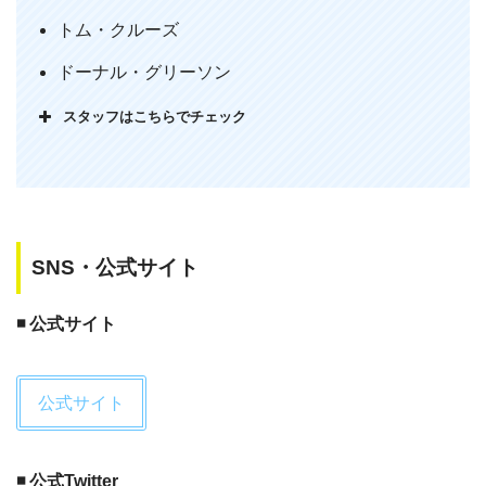
ありません！！いやほんまそれ。
トム・クルーズ
何よりこういう映画って説教じみた感じ
ドーナル・グリーソン
になりがちなんやけど、そういうのない
スタッフはこちらでチェック
のも好感もてる。
pic.twitter.com/o9DJTOX5TC
— しゅ (@shu12401240)
June 9, 2019
SNS・公式サイト
◾️ 公式サイト
公式サイト
「バリー・シール アメリカをはめた
男」空飛ぶ運び屋で当局の犬。危険なフ
◾️ 公式Twitter
ライト・仕事で流れるアドレナリン、バ