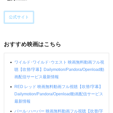
リーは陽気な破滅型。主演がトム・クル
ーズだよ、この位の悪事は見逃してやれ
公式サイト
! と熱い応援。でもバリー・シールが利
用されたよね、これは。実話らしいけ
ど、あくまでも映画の話として。
pic.twitter.com/vUb3rXYWpL
おすすめ映画はこちら
— 羽純 (@KSHASU)
August 11, 2019
ワイルド･ワイルド･ウエスト 映画無料動画フル視
聴【吹替/字幕】Dailymotion/Pandora/Openload動
画配信サービス最新情報
RED レッド 映画無料動画フル視聴【吹替/字幕】
Dailymotion/Pandora/Openload動画配信サービス
最新情報
パール･ハーバー 映画無料動画フル視聴【吹替/字