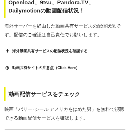
Openload、9tsu、Pandora.TV、
Dailymotionの動画配信状況！
海外サーバーを経由した動画共有サービスの配信状況で
す。配信のご確認は自己責任でお願いします。
海外動画共有サービスの配信状況を確認する
動画共有サイトの注意点（Click Here）
動画配信サービスをチェック
Openload
や9tsu、無料ホームシアターなどの海外動画共有サ
イトで配信されている動画は、著作権法や象徴権を侵害して
映画「バリー･シール アメリカをはめた男」を無料で視聴
各動画共有サイトを実際に確認する
いる恐れがあります。
できる動画配信サービスを確認します。
法律に触れることはもちろん、フィッシング詐欺やウイルス
▶︎Openload(アクセスブロック中）
感染によるスマホ・パソコントラブルの原因となります。