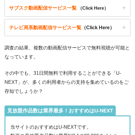
▶︎9tsu
サブスク動画配信サービス一覧
（Click Here）
こうした動画共有サイトでの動画の視聴は控える事をおすす
めします。
▶︎Pandora.TV
テレビ局系動画配信サービス一覧
（Click Here）
また、著作権については、保護の・違反に対しての厳罰化の
▶︎Dailymotion
法改正がされました。（詳しくは「
文化庁
」WEBサイト参
照）
調査の結果、複数の動画配信サービスで無料視聴が可能と
著作物の取り扱いについては注意喚起が「
公益社団法人著作
なっています。
動画配信サービ
・無料期間
物情報センター
」と「
日本民間放送連盟
」からもされていま
配信
初回無料ポイント
ス
・月額料金
その中でも、31日間無料で利用することができる「U-
す。
動画配信サービ
配信
配信期間
過去動画視聴
NEXT」が、多くの利用者からの支持を集めているのをご
ス
以下で紹介する動画配信サイトは安全に作品を視聴することがで
・2週間
ー
存知でしょうか？
・0P
きます。
・1026円
Hulu
ー
ー
・視聴できません
Tver
見放題作品数は業界最多！おすすめはU-NEXT
・31日間
ー
・最大900P
・2189円
当サイトのおすすめはU-NEXTです。
FODプレミアム
ー
ー
・視聴できません