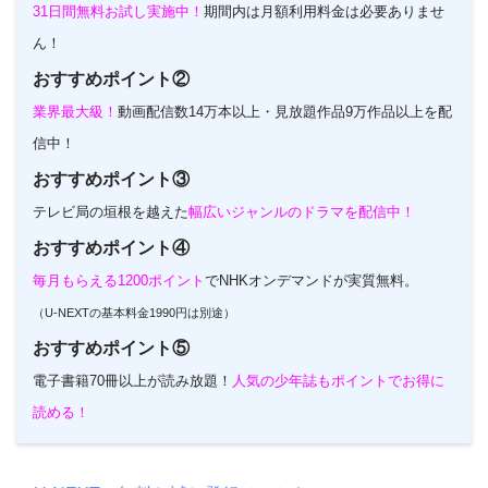
31日間無料お試し実施中！
期間内は月額利用料金は必要ありませ
ん！
おすすめポイント②
業界最大級！
動画配信数14万本以上・見放題作品9万作品以上を配
信中！
おすすめポイント③
テレビ局の垣根を越えた
幅広いジャンルのドラマを配信中！
おすすめポイント④
毎月もらえる1200ポイント
でNHKオンデマンドが実質無料。
（U-NEXTの基本料金1990円は別途）
おすすめポイント⑤
電子書籍70冊以上が読み放題！
人気の少年誌もポイントでお得に
読める！