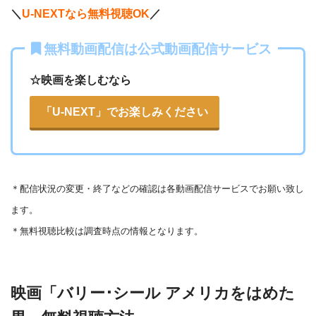
ABCテレビ
・1056円
AbemaTV
＼
U-NEXTなら無料視聴OK
／
ー
ー
・視聴できません
無料動画配信は公式動画配信サービス
テレビ大阪
・31日間
△
・0P
・550円
dTV
☆映画を楽しむなら
ー
ー
・視聴できません
カンテレドーガ
「U-NEXT」でお楽しみください
・無料なし
◎
・0P
・880円~
Netflix
ー
ー
・視聴できません
ytv MyDo
＊
配信状況の変更・終了などの確認は各動画配信サービスでお願い致し
・30日間
△
・0P
ます。
ー
ー
・視聴できません
Amazonプライム・
・550円
MBS動画イズム
＊無料視聴比較は調査時点の情報となります。
ビデオ
ー
ー
・30日間
・視聴できません
映画「バリー･シール アメリカをはめた
ー
・0P
GYAO!
TSUTAYA DISC
・2052円